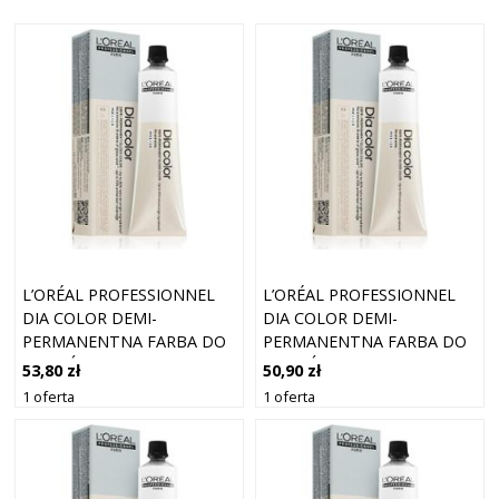
L’ORÉAL PROFESSIONNEL
L’ORÉAL PROFESSIONNEL
DIA COLOR DEMI-
DIA COLOR DEMI-
PERMANENTNA FARBA DO
PERMANENTNA FARBA DO
WŁOSÓW BEZ AMONIAKU
WŁOSÓW BEZ AMONIAKU
53,80 zł
50,90 zł
ODCIEŃ 4 BROWN 60 ML
ODCIEŃ 6.6 DARK BLOND
1 oferta
1 oferta
INTENSE RED 60 ML