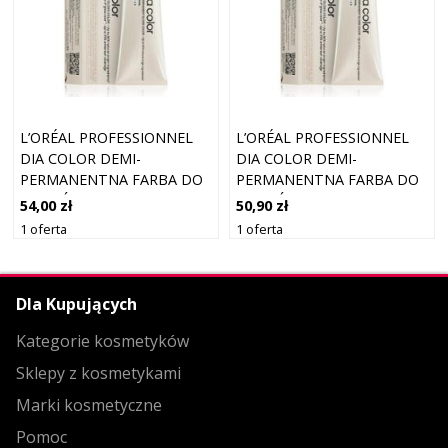
L’ORÉAL PROFESSIONNEL
L’ORÉAL PROFESSIONNEL
DIA COLOR DEMI-
DIA COLOR DEMI-
PERMANENTNA FARBA DO
PERMANENTNA FARBA DO
WŁOSÓW BEZ AMONIAKU
WŁOSÓW BEZ AMONIAKU
54,00 zł
50,90 zł
ODCIEŃ 6.23 DARK
ODCIEŃ 4.45 BROWN
1 oferta
1 oferta
IRIDESCENT GOLDEN
COPPER MAHOGANY 60 ML
BLONDE 60 ML
Dla Kupujących
Kategorie kosmetyków
Sklepy z kosmetykami
Marki kosmetyczne
Pomoc