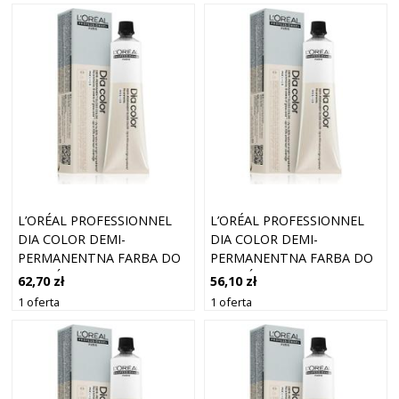
MOCHA 60 ML
L’ORÉAL PROFESSIONNEL
L’ORÉAL PROFESSIONNEL
DIA COLOR DEMI-
DIA COLOR DEMI-
PERMANENTNA FARBA DO
PERMANENTNA FARBA DO
WŁOSÓW BEZ AMONIAKU
WŁOSÓW BEZ AMONIAKU
62,70 zł
56,10 zł
ODCIEŃ 8.1 LIGHT ASHY
ODCIEŃ 6.1 ASHY DARK
1 oferta
1 oferta
BLONDE 60 ML
BLONDE 60 ML