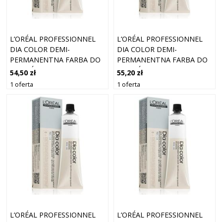
L’ORÉAL PROFESSIONNEL
L’ORÉAL PROFESSIONNEL
DIA COLOR DEMI-
DIA COLOR DEMI-
PERMANENTNA FARBA DO
PERMANENTNA FARBA DO
WŁOSÓW BEZ AMONIAKU
WŁOSÓW BEZ AMONIAKU
54,50 zł
55,20 zł
ODCIEŃ 1 BLACK 60 ML
ODCIEŃ 8.31 LIGHT ASHY
1 oferta
1 oferta
GOLDEN BLONDE 60 ML
L’ORÉAL PROFESSIONNEL
L’ORÉAL PROFESSIONNEL