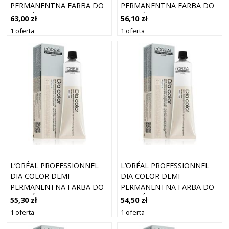
PERMANENTNA FARBA DO
PERMANENTNA FARBA DO
WŁOSÓW BEZ AMONIAKU
WŁOSÓW BEZ AMONIAKU
63,00 zł
56,10 zł
ODCIEŃ 5 LIGHT BROWN 60
ODCIEŃ 5.71 ASHY MATTE
1 oferta
1 oferta
ML
BROWN 60 ML
L’ORÉAL PROFESSIONNEL
L’ORÉAL PROFESSIONNEL
DIA COLOR DEMI-
DIA COLOR DEMI-
PERMANENTNA FARBA DO
PERMANENTNA FARBA DO
WŁOSÓW BEZ AMONIAKU
WŁOSÓW BEZ AMONIAKU
55,30 zł
54,50 zł
ODCIEŃ 8 LIGHT BLONDE
ODCIEŃ 6.84 DARK BLONDE
1 oferta
1 oferta
60 ML
COPPER MOCHA 60 ML