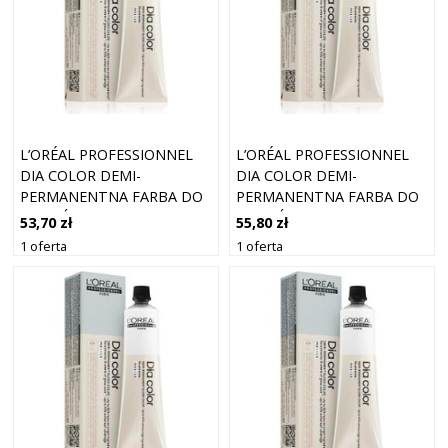
L’ORÉAL PROFESSIONNEL
L’ORÉAL PROFESSIONNEL
DIA COLOR DEMI-
DIA COLOR DEMI-
PERMANENTNA FARBA DO
PERMANENTNA FARBA DO
WŁOSÓW BEZ AMONIAKU
WŁOSÓW BEZ AMONIAKU
53,70 zł
55,80 zł
ODCIEŃ 7.8 BLONDE
ODCIEŃ 7 BLONDE 60 ML
1 oferta
1 oferta
MOCHA 60 ML