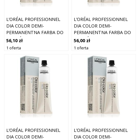
L’ORÉAL PROFESSIONNEL
L’ORÉAL PROFESSIONNEL
DIA COLOR DEMI-
DIA COLOR DEMI-
PERMANENTNA FARBA DO
PERMANENTNA FARBA DO
WŁOSÓW BEZ AMONIAKU
WŁOSÓW BEZ AMONIAKU
56,10 zł
56,00 zł
ODCIEŃ 5.1 ASHY BROWN
ODCIEŃ 8.2 LIGHT BLOND
1 oferta
1 oferta
60 ML
IRIDESCENT 60 ML
L’ORÉAL PROFESSIONNEL
L’ORÉAL PROFESSIONNEL
DIA COLOR DEMI-
DIA COLOR DEMI-