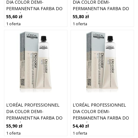
DIA COLOR DEMI-
DIA COLOR DEMI-
PERMANENTNA FARBA DO
PERMANENTNA FARBA DO
WŁOSÓW BEZ AMONIAKU
WŁOSÓW BEZ AMONIAKU
55,60 zł
55,80 zł
ODCIEŃ 5.18 LIGHT BROWN
ODCIEŃ 6.34 DARK BLOND
1 oferta
1 oferta
ASHY MOCHA 60 ML
GOLDEN COPPER 60 ML
L’ORÉAL PROFESSIONNEL
L’ORÉAL PROFESSIONNEL
DIA COLOR DEMI-
DIA COLOR DEMI-
PERMANENTNA FARBA DO
PERMANENTNA FARBA DO
WŁOSÓW BEZ AMONIAKU
WŁOSÓW BEZ AMONIAKU
55,90 zł
54,40 zł
ODCIEŃ 9.82 VERY LIGHT
ODCIEŃ 5.8 LIGHT BROWN
1 oferta
1 oferta
BLOND IRIDESCENT
MOCHA 60 ML