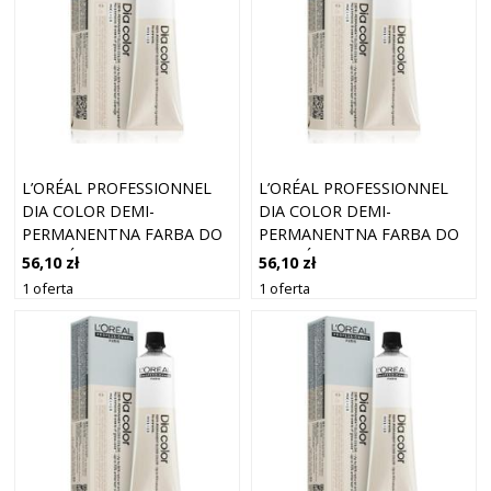
L’ORÉAL PROFESSIONNEL
L’ORÉAL PROFESSIONNEL
DIA COLOR DEMI-
DIA COLOR DEMI-
PERMANENTNA FARBA DO
PERMANENTNA FARBA DO
WŁOSÓW BEZ AMONIAKU
WŁOSÓW BEZ AMONIAKU
56,10 zł
56,10 zł
ODCIEŃ 6.45 DARK BLONDE
ODCIEŃ 6.3 DARK GOLDEN
1 oferta
1 oferta
COPPER MAHOGANY 60 ML
BLONDE 60 ML