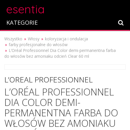
esentia
KATEGORIE
Wszystko
Włosy
koloryzacja i ondulacja
farby profesjonalne do włosów
L’Oréal Professionnel Dia Color demi-permanentna farba
do włosów bez amoniaku odcień Clear 60 ml
L’OREAL PROFESSIONNEL
L’ORÉAL PROFESSIONNEL
DIA COLOR DEMI-
PERMANENTNA FARBA DO
WŁOSÓW BEZ AMONIAKU