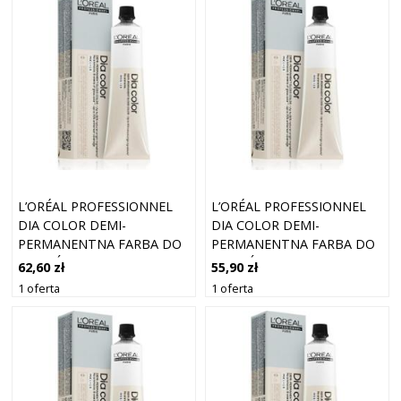
L’ORÉAL PROFESSIONNEL
L’ORÉAL PROFESSIONNEL
DIA COLOR DEMI-
DIA COLOR DEMI-
PERMANENTNA FARBA DO
PERMANENTNA FARBA DO
WŁOSÓW BEZ AMONIAKU
WŁOSÓW BEZ AMONIAKU
62,60 zł
55,90 zł
ODCIEŃ 7.18 ASHY MOCHA
ODCIEŃ 9 VERY LIGHT
1 oferta
1 oferta
BLONDE 60 ML
BLONDE 60 ML