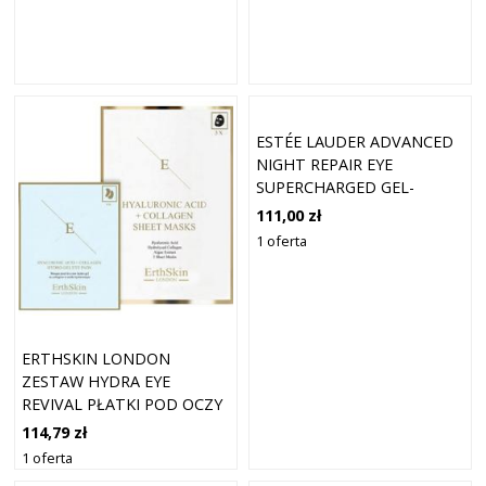
ESTÉE LAUDER ADVANCED
NIGHT REPAIR EYE
SUPERCHARGED GEL-
CREME SYNCRONIZED
111,00 zł
MULTI-RECOVERY (5 ML)
1 oferta
ERTHSKIN LONDON
ZESTAW HYDRA EYE
REVIVAL PŁATKI POD OCZY
1 CT DAMSKI
114,79 zł
1 oferta