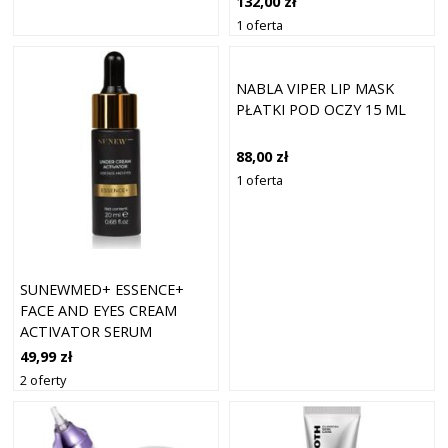
132,00 zł
1 oferta
NABLA VIPER LIP MASK
PŁATKI POD OCZY 15 ML
88,00 zł
1 oferta
SUNEWMED+ ESSENCE+
FACE AND EYES CREAM
ACTIVATOR SERUM
AKTYWATOR POD KREM DO
49,99 zł
TWARZY I POD OCZY 20 ML
2 oferty