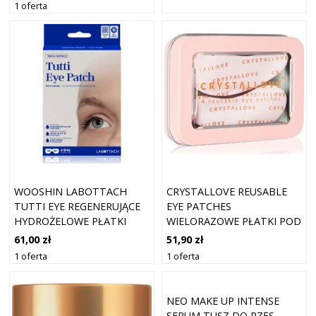
1 oferta
WOOSHIN LABOTTACH
CRYSTALLOVE REUSABLE
TUTTI EYE REGENERUJĄCE
EYE PATCHES
HYDROŻELOWE PŁATKI
WIELORAZOWE PŁATKI POD
POD OCZY 9 SZT.
OCZY 4 SZT.
61,00 zł
51,90 zł
1 oferta
1 oferta
NEO MAKE UP INTENSE
SERUM TUSZ DO RZĘS