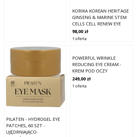
KORIKA KOREAN HERITAGE
GINSENG & MARINE STEM
CELLS CELL RENEW EYE
CREAM ODMŁADZAJĄCY
98,00 zł
KREM NAWILŻAJĄCY DO
1 oferta
OKOLIC OCZU 15 ML
POWERFUL WRINKLE
REDUCING EYE CREAM -
KREM POD OCZY
KORYGUJĄCY ZMARSZCZKI
249,00 zł
1 oferta
PILATEN - HYDROGEL EYE
PATCHES, 60 SZT -
UJĘDRNIAJĄCO-