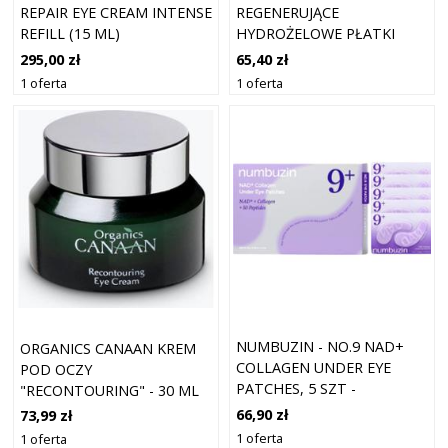
REPAIR EYE CREAM INTENSE
REGENERUJĄCE
REFILL (15 ML)
HYDROŻELOWE PŁATKI
POD OCZY 60 SZT.
295,00 zł
65,40 zł
1 oferta
1 oferta
NUMBUZIN - NO.9 NAD+
ORGANICS CANAAN KREM
COLLAGEN UNDER EYE
POD OCZY
PATCHES, 5 SZT -
"RECONTOURING" - 30 ML
REWITALIZUJĄCE
ROZMIAR: ONESIZE
66,90 zł
73,99 zł
HYDROŻELOWE PŁATKI
1 oferta
1 oferta