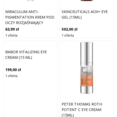
MIRACULUM ANTI-
SKINCEUTICALS AOX+ EYE
PIGMENTATION KREM POD
GEL (15ML)
OCZY ROZJAŚNIAJĄCY
CIENIE KREMY POD OCZY 15
63,99 zł
502,00 zł
ML
1 oferta
1 oferta
BABOR VITALIZING EYE
CREAM (15 ML)
199,00 zł
1 oferta
PETER THOMAS ROTH
POTENT C EYE CREAM
(15ML)