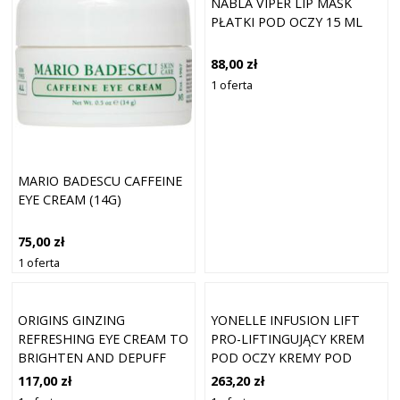
NABLA VIPER LIP MASK
PŁATKI POD OCZY 15 ML
88,00 zł
1 oferta
MARIO BADESCU CAFFEINE
EYE CREAM (14G)
75,00 zł
1 oferta
ORIGINS GINZING
YONELLE INFUSION LIFT
REFRESHING EYE CREAM TO
PRO-LIFTINGUJĄCY KREM
BRIGHTEN AND DEPUFF
POD OCZY KREMY POD
ORIGINAL SHADE
OCZY 15 ML DAMSKI
117,00 zł
263,20 zł