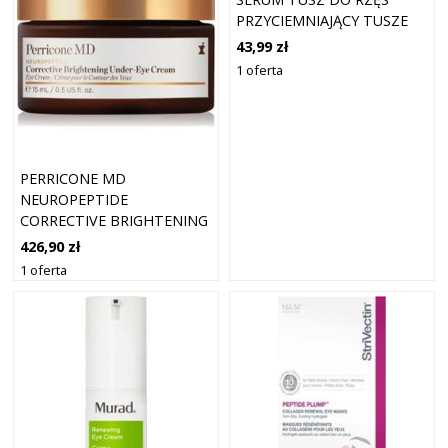
PRZYCIEMNIAJĄCY TUSZE
DO RZĘS 9 ML
43,99 zł
1 oferta
PERRICONE MD
NEUROPEPTIDE
CORRECTIVE BRIGHTENING
UNDER-EYE CREAM
426,90 zł
ROZJAŚNIAJĄCY KREM POD
1 oferta
OCZY 15 ML