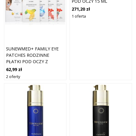
POD OCZY 15 ML
271,20 zł
1 oferta
SUNEWMED+ FAMILY EYE
PATCHES RODZINNE
PŁATKI POD OCZY Z
CERAMIDAMI 4X2 SZT.
62,99 zł
2 oferty