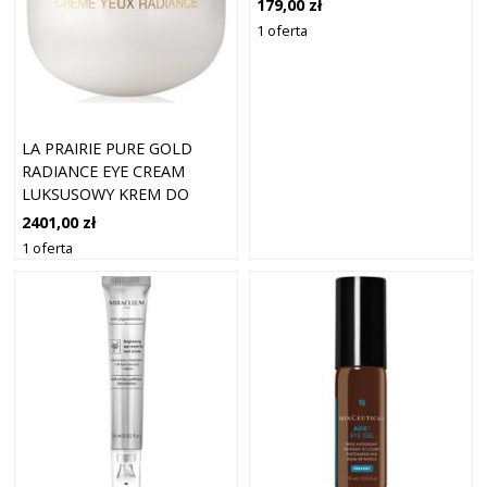
179,00 zł
1 oferta
LA PRAIRIE PURE GOLD
RADIANCE EYE CREAM
LUKSUSOWY KREM DO
OCZU I POWIEK DLA
2401,00 zł
EFEKTU ROZJAŚNIENIA I
1 oferta
WYGŁADZENIA SKÓRY
REFILL 20 ML