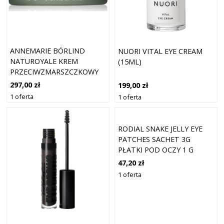
ANNEMARIE BÖRLIND
NUORI VITAL EYE CREAM
NATUROYALE KREM
(15ML)
PRZECIWZMARSZCZKOWY
DO OKOLIC OCZU I UST 15
297,00 zł
199,00 zł
ML
1 oferta
1 oferta
RODIAL SNAKE JELLY EYE
PATCHES SACHET 3G
PŁATKI POD OCZY 1 G
47,20 zł
1 oferta