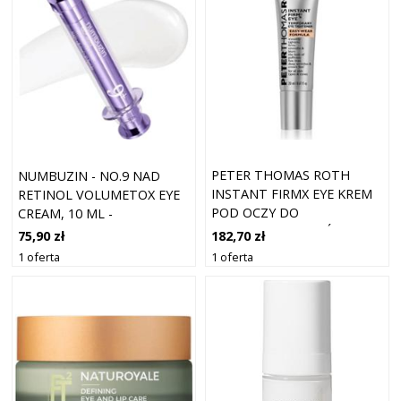
PETER THOMAS ROTH
NUMBUZIN - NO.9 NAD
INSTANT FIRMX EYE KREM
RETINOL VOLUMETOX EYE
POD OCZY DO
CREAM, 10 ML -
ODMŁADZANIA SKÓRY 20
LIFTINGUJĄCY KREM POD
182,70 zł
75,90 zł
ML
OCZY Z KOENZYMEM NAD+
1 oferta
1 oferta
I RETINOLEM