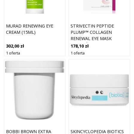
MURAD RENEWING EYE
STRIVECTIN PEPTIDE
CREAM (15ML)
PLUMP™ COLLAGEN
RENEWAL EYE MASK
HYDROŻELOWA MASKA
302,00 zł
178,10 zł
WOKÓŁ OCZU 6 PARA
1 oferta
1 oferta
BOBBI BROWN EXTRA
SKINCYCLOPEDIA BIOTICS