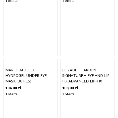
1 oferta
1 oferta
MARIO BADESCU
ELIZABETH ARDEN
HYDROGEL UNDER EYE
SIGNATURE + EYE AND LIP
MASK (30 PCS)
FIX ADVANCED LIP-FIX
CREAM (15ML)
104,00 zł
108,00 zł
1 oferta
1 oferta