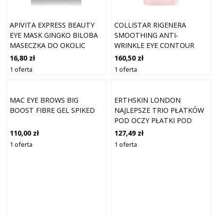
APIVITA EXPRESS BEAUTY
COLLISTAR RIGENERA
EYE MASK GINGKO BILOBA
SMOOTHING ANTI-
MASECZKA DO OKOLIC
WRINKLE EYE CONTOUR
OCZU PRZECIW CIENIOM
WYGŁADZAJĄCY KREM POD
16,80 zł
160,50 zł
2X2 ML
OCZY PRZECIW
1 oferta
1 oferta
ZMARSZCZKOM 15 ML
MAC EYE BROWS BIG
ERTHSKIN LONDON
BOOST FIBRE GEL SPIKED
NAJLEPSZE TRIO PŁATKÓW
POD OCZY PŁATKI POD
OCZY 1 CT DAMSKI
110,00 zł
127,49 zł
1 oferta
1 oferta