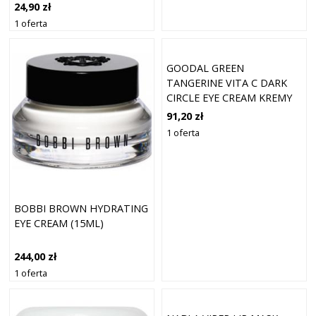
ROZJAŚNIAJĄCE
24,90 zł
HYDROŻELOWE PŁATKI
1 oferta
POD OCZY
GOODAL GREEN
TANGERINE VITA C DARK
CIRCLE EYE CREAM KREMY
POD OCZY 30 ML
91,20 zł
1 oferta
BOBBI BROWN HYDRATING
EYE CREAM (15ML)
244,00 zł
1 oferta