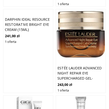
1 oferta
DARPHIN IDEAL RESOURCE
RESTORATIVE BRIGHT EYE
CREAM (15ML)
241,00 zł
1 oferta
ESTÉE LAUDER ADVANCED
NIGHT REPAIR EYE
SUPERCHARGED GEL-
CREME SYNCRONIZED
243,00 zł
MULTI-RECOVERY (15 ML)
1 oferta