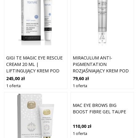
GIGI TE MAGIC EYE RESCUE
MIRACULUM ANTI-
CREAM 20 ML |
PIGMENTATION
LIFTINGUJĄCY KREM POD
ROZJAŚNIAJĄCY KREM POD
OCZY
OCZY PRZECIW CIENIOM I
245,00 zł
79,60 zł
OBRZĘKOM 15 ML
1 oferta
1 oferta
MAC EYE BROWS BIG
BOOST FIBRE GEL TAUPE
110,00 zł
1 oferta