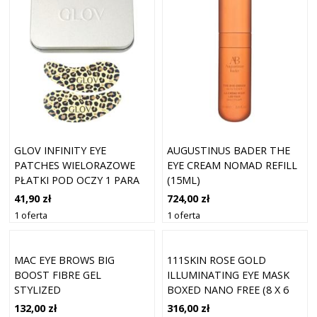
GLOV INFINITY EYE
AUGUSTINUS BADER THE
PATCHES WIELORAZOWE
EYE CREAM NOMAD REFILL
PŁATKI POD OCZY 1 PARA
(15ML)
41,90 zł
724,00 zł
1 oferta
1 oferta
MAC EYE BROWS BIG
111SKIN ROSE GOLD
BOOST FIBRE GEL
ILLUMINATING EYE MASK
STYLIZED
BOXED NANO FREE (8 X 6
ML)
132,00 zł
316,00 zł