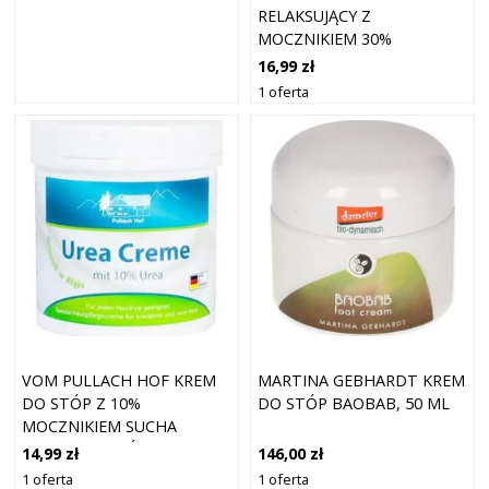
RELAKSUJĄCY Z
MOCZNIKIEM 30%
16,99 zł
1 oferta
VOM PULLACH HOF KREM
MARTINA GEBHARDT KREM
DO STÓP Z 10%
DO STÓP BAOBAB, 50 ML
MOCZNIKIEM SUCHA
POPĘKANA SKÓRA 250ML
14,99 zł
146,00 zł
1 oferta
1 oferta