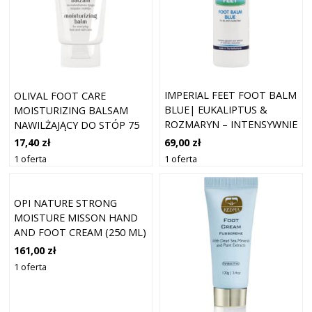
IMPERIAL FEET FOOT BALM
OLIVAL FOOT CARE
BLUE| EUKALIPTUS &
MOISTURIZING BALSAM
ROZMARYN – INTENSYWNIE
NAWILŻAJĄCY DO STÓP 75
REGENERUJĄCY BALSAM DO
ML
69,00 zł
17,40 zł
STÓP
1 oferta
1 oferta
OPI NATURE STRONG
MOISTURE MISSON HAND
AND FOOT CREAM (250 ML)
161,00 zł
1 oferta