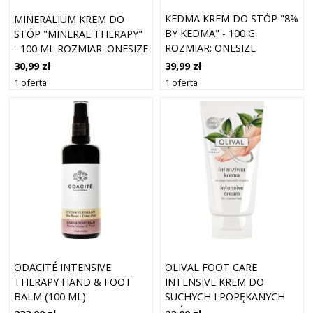
KEDMA KREM DO STÓP "8%
MINERALIUM KREM DO
BY KEDMA" - 100 G
STÓP "MINERAL THERAPY"
ROZMIAR: ONESIZE
- 100 ML ROZMIAR: ONESIZE
39,99 zł
30,99 zł
1 oferta
1 oferta
ODACITÉ INTENSIVE
OLIVAL FOOT CARE
THERAPY HAND & FOOT
INTENSIVE KREM DO
BALM (100 ML)
SUCHYCH I POPĘKANYCH
STÓP 75 ML