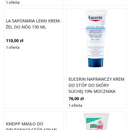
150ML
1 oferta
LA SAPONARIA LEKKI KREM-
ŻEL DO NÓG 150 ML
110,00 zł
1 oferta
EUCERIN NAPRAWCZY KREM
DO STÓP DO SKÓRY
SUCHEJ 10% MOCZNIKA
100ML
76,00 zł
1 oferta
KNEIPP MASŁO DO
PIELĘGNACJI STÓP 100 ML