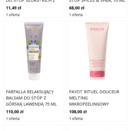
DO STÓP SZORSTKICH Z
STÓP SPICES & SHEA, 70 ML
15% MOCZNIK 50ML
11,49 zł
68,00 zł
1 oferta
1 oferta
FARFALLA RELAKSUJĄCY
PAYOT RITUEL DOUCEUR
BALSAM DO STÓP Z
MELTING
GÓRSKĄ LAWENDĄ 75 ML
MIKROPEELINGOWY
BALSAM DO STÓP 100 ML
110,00 zł
108,00 zł
1 oferta
1 oferta