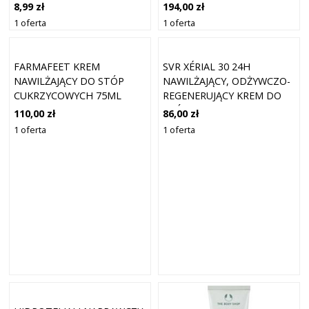
100ML
8,99 zł
194,00 zł
1 oferta
1 oferta
FARMAFEET KREM
SVR XÉRIAL 30 24H
NAWILŻAJĄCY DO STÓP
NAWILŻAJĄCY, ODŻYWCZO-
CUKRZYCOWYCH 75ML
REGENERUJĄCY KREM DO
STÓP ZAPOBIEGAJĄCY
110,00 zł
86,00 zł
ZROGOWACENIOM 50ML
1 oferta
1 oferta