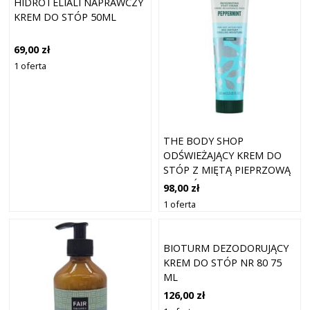
HIDROTELIALI NAPRAWCZY
KREM DO STÓP 50ML
69,00 zł
1 oferta
THE BODY SHOP
ODŚWIEŻAJĄCY KREM DO
STÓP Z MIĘTĄ PIEPRZOWĄ
(ORZEŹWIAJĄCY) 100 ML
98,00 zł
1 oferta
BIOTURM DEZODORUJĄCY
KREM DO STÓP NR 80 75
ML
126,00 zł