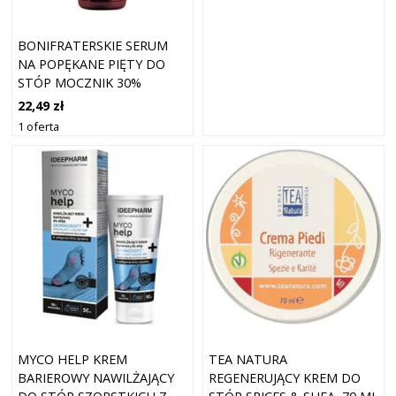
BONIFRATERSKIE SERUM
NA POPĘKANE PIĘTY DO
STÓP MOCZNIK 30%
SZAŁWIA 50ML
22,49 zł
1 oferta
MYCO HELP KREM
TEA NATURA
BARIEROWY NAWILŻAJĄCY
REGENERUJĄCY KREM DO