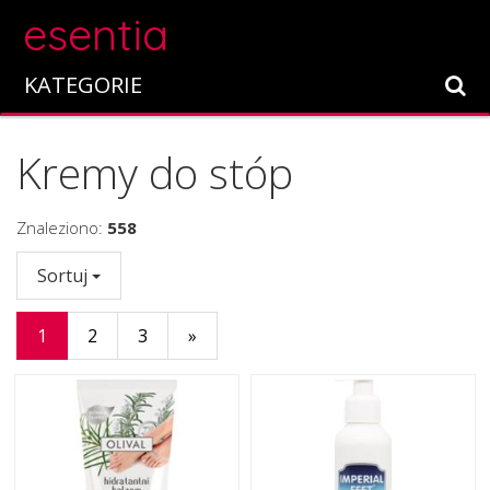
esentia
KATEGORIE
Kremy do stóp
Znaleziono:
558
Sortuj
1
2
3
»