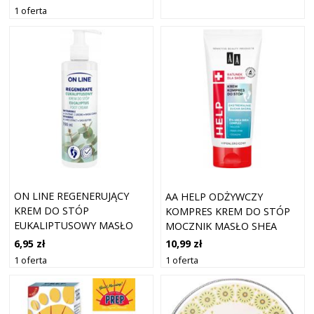
1 oferta
ON LINE REGENERUJĄCY
AA HELP ODŻYWCZY
KREM DO STÓP
KOMPRES KREM DO STÓP
EUKALIPTUSOWY MASŁO
MOCZNIK MASŁO SHEA
SHEA WITAMINA E 190ML
GLICERYNA 75ML
6,95 zł
10,99 zł
1 oferta
1 oferta