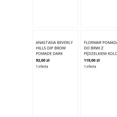
ANASTASIA BEVERLY
FLORMAR POMAD
HILLS DIP BROW
DO BRWI Z
POMADE DARK
PĘDZELKIEM KOL
BROWN
02 JASNY BRĄZ 2,2
92,00 zł
119,00 zł
1 oferta
1 oferta