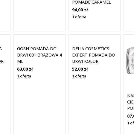
POMADE CARAMEL
94,00 zł
1 oferta
A
GOSH POMADA DO
DELIA COSMETICS
BRWI 001 BRĄZOWA 4
EXPERT POMADA DO
OR
ML
BRWI KOLOR
 G
GRAFITOWY 4 G
63,00 zł
52,00 zł
1 oferta
1 oferta
NA
CI
PO
G
87,
1 o