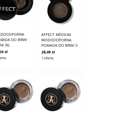
DOODPORNA
AFFECT MEDIUM
MADA DO BRWI
WODOODPORNA
RK 5G
POMADA DO BRWI 5
G
50 zł
28,49 zł
ferta
1 oferta