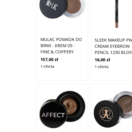
MULAC POMADA DO
SLEEK MAKEUP P
BRWI - KREM 05 -
CREAM EYEBROW
FINE & COPPERY
PENCIL 1250 BLO
1,29 G
157,00 zł
16,00 zł
1 oferta
1 oferta