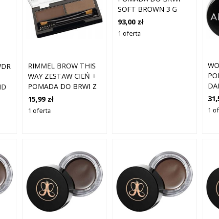
SOFT BROWN 3 G
93,00 zł
1 oferta
WO
RIMMEL BROW THIS
WDR
PO
WAY ZESTAW CIEŃ +
DA
POMADA DO BRWI Z
ND
PĘDZELKIEM DARK
31,
15,99 zł
BROWN
1 o
1 oferta