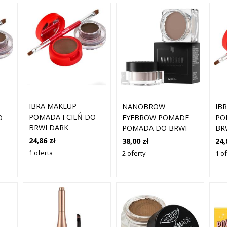
IBRA MAKEUP -
NANOBROW
IB
POMADA I CIEŃ DO
O
EYEBROW POMADE
PO
BRWI DARK
POMADA DO BRWI
BR
CHOCOLATE, 7G
MEDIUM BROWN 6 G
24,86 zł
38,00 zł
24,
1 oferta
2 oferty
1 o