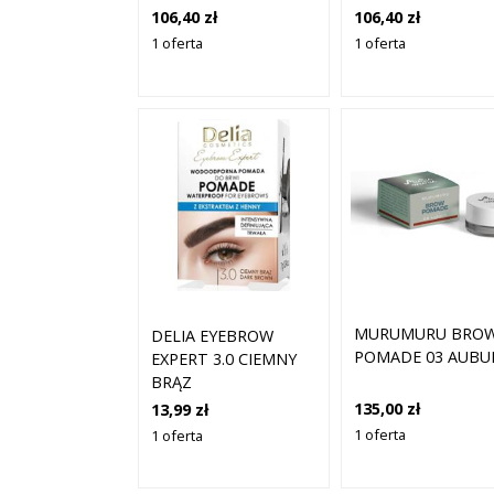
106,40 zł
106,40 zł
1 oferta
1 oferta
MURUMURU BRO
DELIA EYEBROW
POMADE 03 AUBU
EXPERT 3.0 CIEMNY
BRĄZ
WODOODPORNA
135,00 zł
13,99 zł
POMADA DO BRWI 7
1 oferta
1 oferta
G