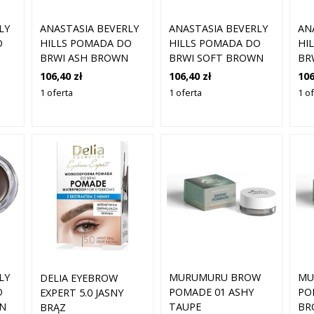
LY
ANASTASIA BEVERLY
ANASTASIA BEVERLY
AN
O
HILLS POMADA DO
HILLS POMADA DO
HI
BRWI ASH BROWN
BRWI SOFT BROWN
BR
106,40 zł
106,40 zł
106
1 oferta
1 oferta
1 o
LY
MURUMURU BROW
MU
DELIA EYEBROW
O
POMADE 01 ASHY
PO
EXPERT 5.0 JASNY
N
TAUPE
BR
BRĄZ