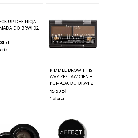
ACK UP DEFINICJA
MADA DO BRWI 02
00 zł
ferta
RIMMEL BROW THIS
WAY ZESTAW CIEŃ +
POMADA DO BRWI Z
PĘDZELKIEM MEDIUM
15,99 zł
BROWN
1 oferta