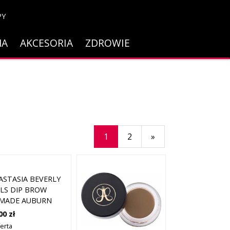
PY
NA
AKCESORIA
ZDROWIE
1
2
»
ASTASIA BEVERLY
LLS DIP BROW
MADE AUBURN
00 zł
ferta