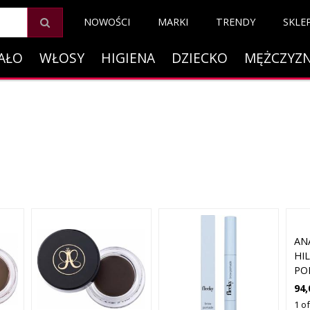
NOWOŚCI
MARKI
TRENDY
SKLE
AŁO
WŁOSY
HIGIENA
DZIECKO
MĘŻCZYZ
AN
HI
PO
94,
1 o