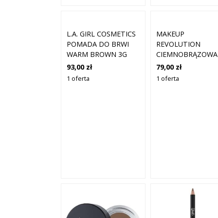
L.A. GIRL COSMETICS
MAKEUP
POMADA DO BRWI
REVOLUTION
WARM BROWN 3G
CIEMNOBRĄZOWA
POMADA DO BRWI
93,00 zł
79,00 zł
PODWÓJNYM
1 oferta
1 oferta
PĘDZELKIEM