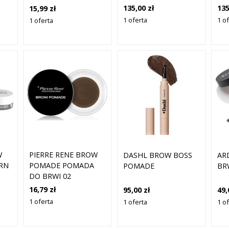
WODOODPORNA
135,00 zł
135
15,99 zł
POMADA DO BRWI 7
1 oferta
1 o
1 oferta
G
W
PIERRE RENE BROW
DASHL BROW BOSS
AR
RN
POMADE POMADA
POMADE
BR
DO BRWI 02
16,79 zł
95,00 zł
49,
1 oferta
1 oferta
1 o