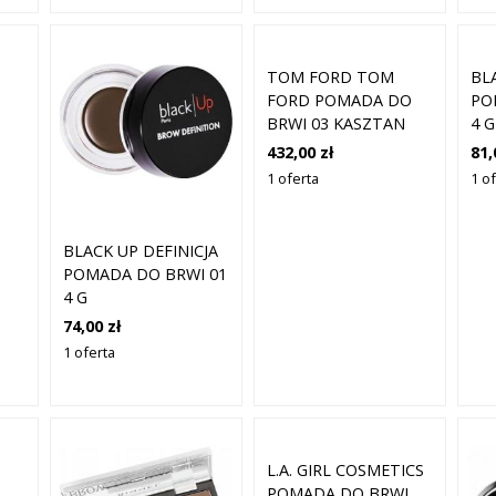
TOM FORD TOM
BL
FORD POMADA DO
PO
BRWI 03 KASZTAN
4 G
 Z
432,00 zł
81,
1 oferta
1 o
BLACK UP DEFINICJA
POMADA DO BRWI 01
4 G
74,00 zł
1 oferta
L.A. GIRL COSMETICS
POMADA DO BRWI