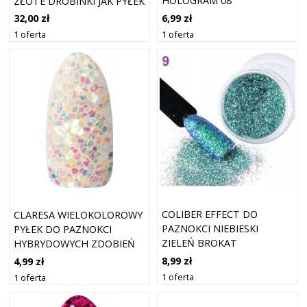
HOLOGRAM 08
ZŁOTE DROBINKI JAK PYŁEK
11G
6,99 zł
32,00 zł
1 oferta
1 oferta
COLIBER EFFECT DO
CLARESA WIELOKOLOROWY
PAZNOKCI NIEBIESKI
PYŁEK DO PAZNOKCI
ZIELEŃ BROKAT
HYBRYDOWYCH ZDOBIEŃ
SHINING SKY 2
8,99 zł
4,99 zł
1 oferta
1 oferta