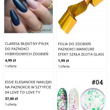
CLARESA BŁĘKITNY PYŁEK
FOLIA DO ZDOBIEŃ
DO PAZNOKCI
PAZNOKCI MANICURE
HYBRYDOWYCH ZDOBIEŃ
EFEKT SZKŁA ZŁOTA GLASS
DISCO BLUE LAGOON
EFFECT 25CM
4,99 zł
1,99 zł
1 oferta
1 oferta
ESSIE ELEGANCKIE NAKLEJKI
NA PAZNOKCIE W SZTYFCIE
04 LOVE TO LOVE TY
37,00 zł
1 oferta