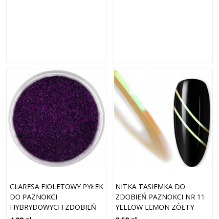
CLARESA FIOLETOWY PYŁEK
NITKA TASIEMKA DO
DO PAZNOKCI
ZDOBIEŃ PAZNOKCI NR 11
HYBRYDOWYCH ZDOBIEŃ
YELLOW LEMON ZÓŁTY
QUARTZ 11 PURPLE
CYTRYNOWY