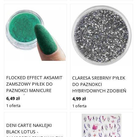
FLOCKED EFFECT AKSAMIT
CLARESA SREBRNY PYŁEK
ZAMSZOWY PYŁEK DO
DO PAZNOKCI
PAZNOKCI MANICURE
HYBRYDOWYCH ZDOBIEŃ
ZDOBIEŃ SZMARAGD
QUARTZ 6 DARK SILVER
6,49 zł
4,99 zł
1 oferta
1 oferta
DENI CARTE NAKLEJKI
BLACK LOTUS -