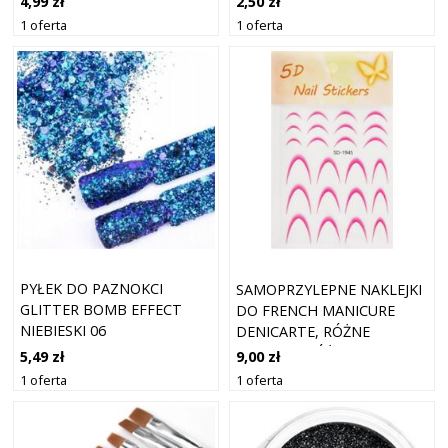
4,99 zł
2,50 zł
1 oferta
1 oferta
PYŁEK DO PAZNOKCI
SAMOPRZYLEPNE NAKLEJKI
GLITTER BOMB EFFECT
DO FRENCH MANICURE
NIEBIESKI 06
DENICARTE, RÓŻNE
ODCIENIE RÓŻU
5,49 zł
9,00 zł
1 oferta
1 oferta