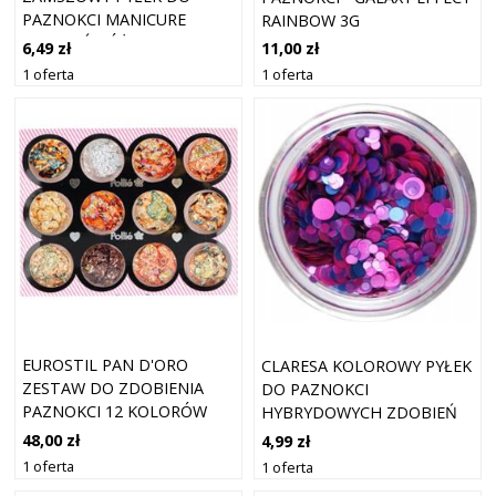
PAZNOKCI MANICURE
RAINBOW 3G
ZDOBIEŃ RÓŻOWY
6,49 zł
11,00 zł
1 oferta
1 oferta
EUROSTIL PAN D'ORO
CLARESA KOLOROWY PYŁEK
ZESTAW DO ZDOBIENIA
DO PAZNOKCI
PAZNOKCI 12 KOLORÓW
HYBRYDOWYCH ZDOBIEŃ
1SZT
CONFETTI 6 PINK
48,00 zł
4,99 zł
1 oferta
1 oferta