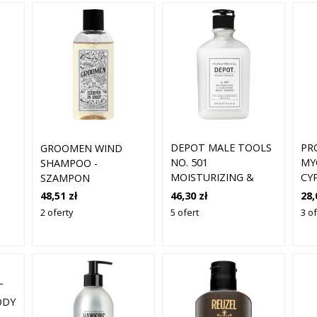
DEPOT MALE TOOLS
PR
GROOMEN WIND
NO. 501
MY
SHAMPOO -
MOISTURIZING &
CY
SZAMPON
CLARIFYING BEARD
20
PIELĘGNUJĄCY DO
46,30 zł
28,
48,51 zł
SHAMPOO 250
BRODY, 150ML
5 ofert
3 of
2 oferty
T
ODY