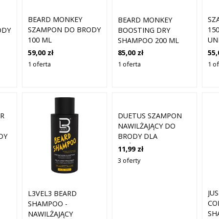
BEARD MONKEY
SZ
BEARD MONKEY
SZAMPON DO BRODY
15
ODY
BOOSTING DRY
100 ML
UN
SHAMPOO 200 ML
59,00 zł
55,
85,00 zł
1 oferta
1 o
1 oferta
R
DUETUS SZAMPON
NAWILŻAJĄCY DO
DY
BRODY DLA
MĘŻCZYZN 145ML
11,99 zł
3 oferty
JU
L3VEL3 BEARD
CO
SHAMPOO -
SH
NAWILŻAJĄCY