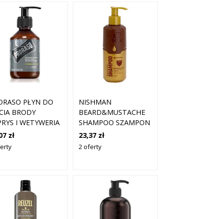
ORASO PŁYN DO
NISHMAN
CIA BRODY
BEARD&MUSTACHE
PRYS I WETYWERIA
SHAMPOO SZAMPON
0ML
OCZYSZCZAJĄCY DO
07 zł
23,37 zł
BRODY 200 ML
erty
2 oferty