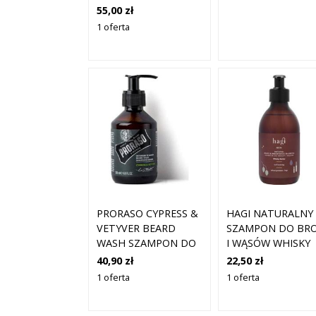
55,00 zł
1 oferta
PRORASO CYPRESS &
HAGI NATURALNY
VETYVER BEARD
SZAMPON DO BR
WASH SZAMPON DO
I WĄSÓW WHISKY
BRODY 200ML
BARBER
40,90 zł
22,50 zł
1 oferta
1 oferta