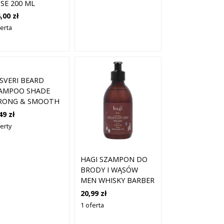
NSE 200 ML
,00 zł
ferta
SVERI BEARD
AMPOO SHADE
RONG & SMOOTH
ARD – DELIKATNY
49 zł
AMPON DO
erty
ODY, 150ML
HAGI SZAMPON DO
BRODY I WĄSÓW
MEN WHISKY BARBER
70 ML
20,99 zł
1 oferta