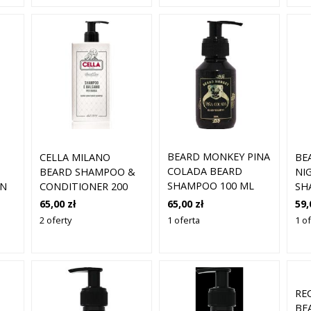
BEARD MONKEY PINA
CELLA MILANO
BE
COLADA BEARD
BEARD SHAMPOO &
NI
SHAMPOO 100 ML
ON
CONDITIONER 200
SH
L
ML
65,00 zł
65,00 zł
59,
1 oferta
2 oferty
1 o
RE
BE