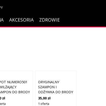
PY
NA
AKCESORIA
ZDROWIE
POT NUMERO501
ORYGINALNY
WILŻAJĄCY
SZAMPON I
AMPON DO BRODY
ODŻYWKA DO BRODY
ML
BULLDOG
0 zł
35,00 zł
PIELĘGNACJA SKÓRY
ferta
1 oferta