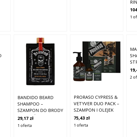
RI
104
1 o
MA
O
SH
ST
BE
19,
SZ
2 of
BR
PRORASO CYPRESS &
BANDIDO BEARD
VETYVER DUO PACK –
SHAMPOO –
SZAMPON I OLEJEK
SZAMPON DO BRODY
DO BRODY,
DLA MĘŻCZYZN, 250
75,43 zł
29,17 zł
200ML+30ML
ML
1 oferta
1 oferta