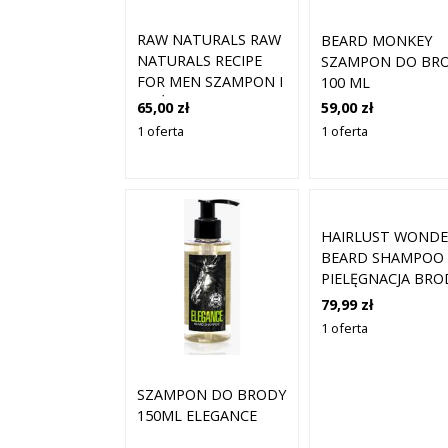
RAW NATURALS RAW
BEARD MONKEY
NATURALS RECIPE
SZAMPON DO BR
FOR MEN SZAMPON I
100 ML
ODŻYWKA DO BRODY
65,00 zł
59,00 zł
25
1 oferta
1 oferta
HAIRLUST WONDE
BEARD SHAMPOO
PIELĘGNACJA BRO
100 ML MĘSKIE
79,99 zł
1 oferta
SZAMPON DO BRODY
150ML ELEGANCE