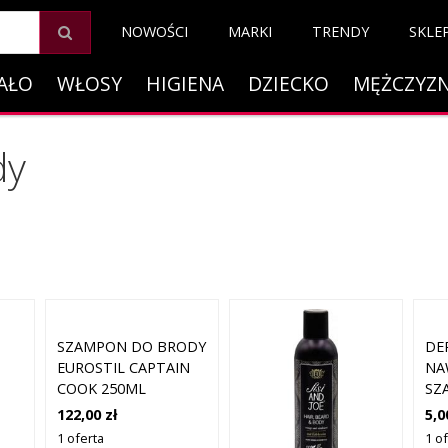
NOWOŚCI
MARKI
TRENDY
SKLE
AŁO
WŁOSY
HIGIENA
DZIECKO
MĘŻCZYZ
dy
SZAMPON DO BRODY
DE
EUROSTIL CAPTAIN
NA
COOK 250ML
SZ
10
122,00 zł
5,0
1 oferta
1 o