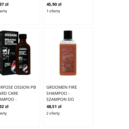
LORYZUJĄCY DO
DO BRODY DLA
37 zł
45,90 zł
ODY 118 ML
MĘŻCZYZN 150 ML
ferta
1 oferta
RFOSE OSSION PB
GROOMEN FIRE
ARD CARE
SHAMPOO -
AMPOO -
SZAMPON DO
AMPON DO
PIELĘGNACJI BRODY,
32 zł
48,51 zł
ODY, 100ML
150ML
erty
2 oferty