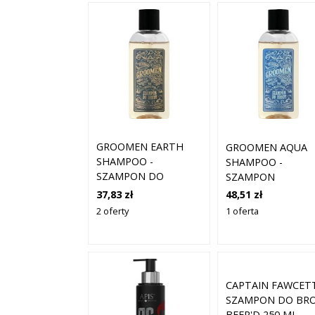
GROOMEN EARTH
GROOMEN AQUA
SHAMPOO -
SHAMPOO -
SZAMPON DO
SZAMPON
PIELĘGNACJI BRODY,
PIELĘGNUJĄCY DO
37,83 zł
48,51 zł
150ML
BRODY, 150ML
2 oferty
1 oferta
CAPTAIN FAWCET
SZAMPON DO BR
BEER'D 250 ML