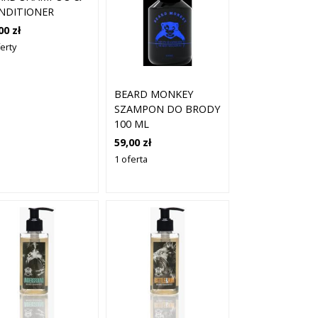
NDITIONER
50ML)
00 zł
erty
BEARD MONKEY
SZAMPON DO BRODY
100 ML
59,00 zł
1 oferta