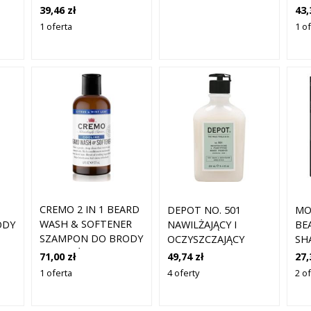
KO
SZAMPON DO BRODY
43,
39,46 zł
BR
Z EKSTRAKTEM Z
1 o
1 oferta
RUMIANKU, 150ML
CREMO 2 IN 1 BEARD
DEPOT NO. 501
MO
WASH & SOFTENER
ODY
NAWILŻAJĄCY I
BE
SZAMPON DO BRODY
OCZYSZCZAJĄCY
SH
DLA MĘŻCZYZN
SZAMPON DO BRODY
SZ
71,00 zł
49,74 zł
27,
CITRUS & MINT LEAF
SARTORIAL SAGE
BR
1 oferta
4 oferty
2 of
177 ML
250ML