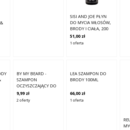
SISI AND JOE PŁYN
DO MYCIA WŁOSÓW,
 &
BRODY I CIAŁA, 200
ML
51,00 zł
1 oferta
ODY
BY MY BEARD -
LEA SZAMPON DO
&
SZAMPON
BRODY 100ML
OCZYSZCZAJĄCY DO
BRODY, 300 ML
9,99 zł
66,00 zł
2 oferty
1 oferta
RE
MY