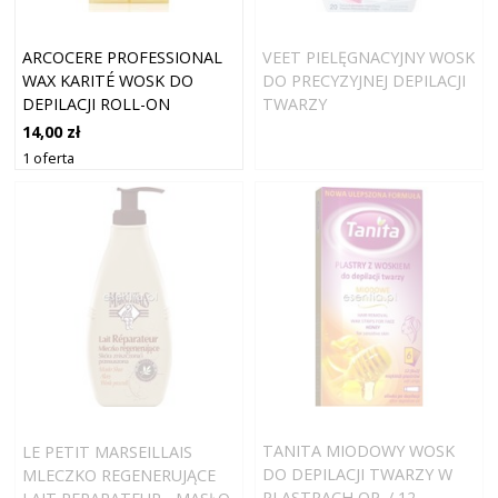
ARCOCERE PROFESSIONAL
VEET PIELĘGNACYJNY WOSK
WAX KARITÉ WOSK DO
DO PRECYZYJNEJ DEPILACJI
DEPILACJI ROLL-ON
TWARZY
NAPEŁNIENIE 100 ML
14,00 zł
1 oferta
TANITA MIODOWY WOSK
LE PETIT MARSEILLAIS
DO DEPILACJI TWARZY W
MLECZKO REGENERUJĄCE
PLASTRACH OP. / 12