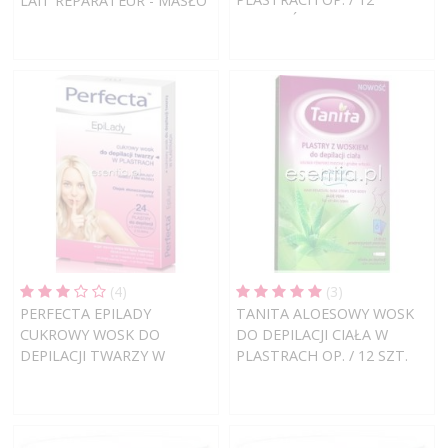
LAIT REPARATEUR - MASŁO
PLASTRÓW
SHEA, ALOES, WOSK
PSZCZELI 250 ML
(4)
(3)
PERFECTA EPILADY
TANITA ALOESOWY WOSK
CUKROWY WOSK DO
DO DEPILACJI CIAŁA W
DEPILACJI TWARZY W
PLASTRACH OP. / 12 SZT.
PLASTRACH OP. / 12 SZT.