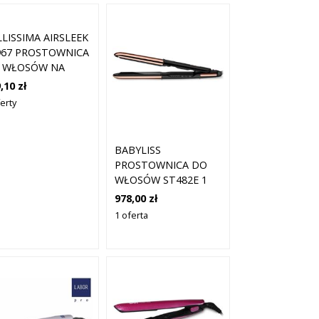
LLISSIMA AIRSLEEK
967 PROSTOWNICA
 WŁOSÓW NA
WIETRZE 1 SZT.
,10 zł
erty
BABYLISS
PROSTOWNICA DO
WŁOSÓW ST482E 1
SZT
978,00 zł
1 oferta