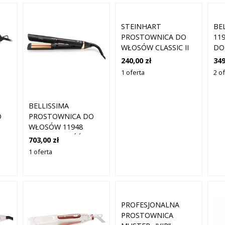
STEINHART
BE
PROSTOWNICA DO
11
WŁOSÓW CLASSIC II
DO
TITANIUM W
PO
240,00 zł
349
KOLORZE CZARNYM 2
1 oferta
2 of
SZTUKI
BELLISSIMA
O
PROSTOWNICA DO
WŁOSÓW 11948
KREATYWNOŚĆ NA
703,00 zł
PODCZERWIEŃ
1 oferta
PROFESJONALNA
PROSTOWNICA