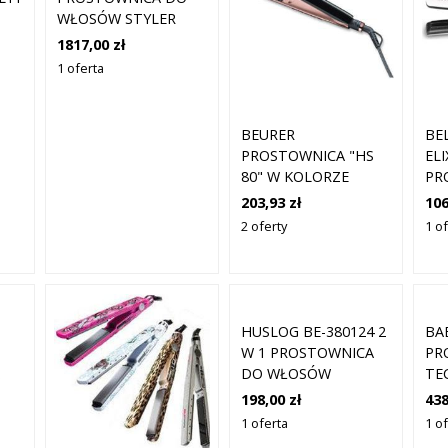
WŁOSÓW STYLER
O
1817,00 zł
1 oferta
BEURER
BE
PROSTOWNICA "HS
ELI
80" W KOLORZE
PR
CZARNO-
PA
203,93 zł
106
JASNORÓŻOWYM
WŁ
2 oferty
1 o
ROZMIAR: ONESIZE
HUSLOG BE-380124 2
BA
W 1 PROSTOWNICA
PR
DO WŁOSÓW
TE
26
198,00 zł
438
PR
1 oferta
1 o
WŁ