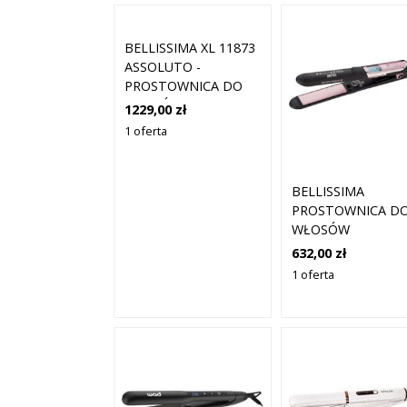
BELLISSIMA XL 11873
ASSOLUTO -
PROSTOWNICA DO
WŁOSÓW Z 4
1229,00 zł
PŁYTKAMI XL
1 oferta
BELLISSIMA
PROSTOWNICA D
WŁOSÓW
INTELLISENSE B24
632,00 zł
100 B24 100 1 SZT
1 oferta