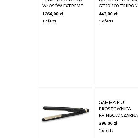
WŁOSÓW EXTREME
GT20 300 TRIIRON
PREMIUM IRON
PROSTOWNICA D
1266,00 zł
443,00 zł
WŁOSÓW 11738 1
1 oferta
1 oferta
SZT.
GAMMA PIU'
PROSTOWNICA
RAINBOW CZARNA
396,00 zł
1 oferta