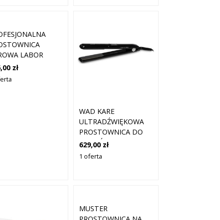
OFESJONALNA
OSTOWNICA
ROWA LABOR
UM VAPOR
,00 zł
ferta
WAD KARE
ULTRADŹWIĘKOWA
PROSTOWNICA DO
WŁOSÓW CZARNA
629,00 zł
1 oferta
MUSTER
PROSTOWNICA NA