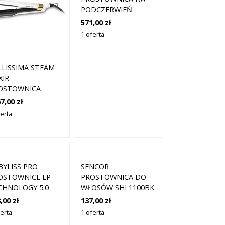
PODCZERWIEŃ
CZARNA -
571,00 zł
"DUECINQUANTA"
1 oferta
LLISSIMA STEAM
XIR -
OSTOWNICA
ROWA DO
7,00 zł
OSÓW
ferta
BYLISS PRO
SENCOR
OSTOWNICE EP
PROSTOWNICA DO
CHNOLOGY 5.0
WŁOSÓW SHI 1100BK
58EPCE
,00 zł
137,00 zł
OSTOWNICA DO
ferta
1 oferta
OSÓW