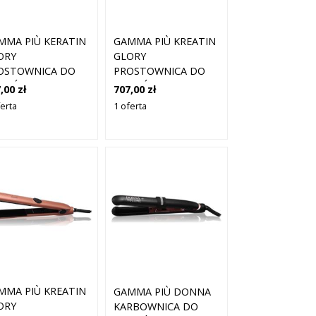
MMA PIÙ KERATIN
GAMMA PIÙ KREATIN
ORY
GLORY
OSTOWNICA DO
PROSTOWNICA DO
OSÓW 1 SZT.
WŁOSÓW 1 SZT.
,00 zł
707,00 zł
ferta
1 oferta
MMA PIÙ KREATIN
GAMMA PIÙ DONNA
ORY
KARBOWNICA DO