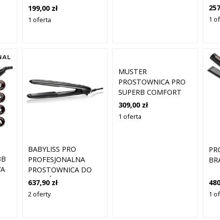
TI
O
STHAUER
257
199,00 zł
TU
NU
1 o
1 oferta
MUSTER
PROSTOWNICA PRO
SUPERB COMFORT
309,00 zł
1 oferta
BABYLISS PRO
PR
BB
PROFESJONALNA
BR
WA
PROSTOWNICA DO
WŁOSÓW STYLISTA
637,90 zł
480
25 MM SZARY I
2 oferty
1 o
SREBRNY BAB3550BE