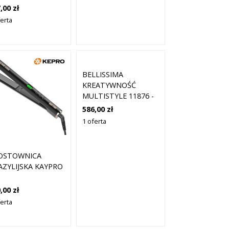
TANIUM
,00 zł
RQUOISE 2 SZTUKI
ferta
BELLISSIMA
KREATYWNOŚĆ
MULTISTYLE 11876 -
PROSTOWNICA DO
586,00 zł
WŁOSÓW
1 oferta
OSTOWNICA
AZYLIJSKA KAYPRO
,00 zł
ferta