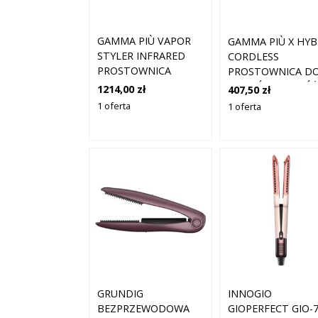
GAMMA PIÙ VAPOR
GAMMA PIÙ X HYB
STYLER INFRARED
CORDLESS
PROSTOWNICA
PROSTOWNICA D
PAROWA DO
WŁOSÓW PODRÓŻ
1214,00 zł
407,50 zł
WŁOSÓW 1 SZT.
1 SZT.
1 oferta
1 oferta
GRUNDIG
INNOGIO
BEZPRZEWODOWA
GIOPERFECT GIO-