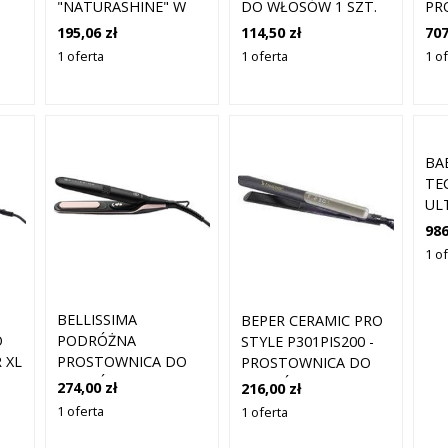
"NATURASHINE" W
DO WŁOSÓW 1 SZT.
PR
KOLORZE CZARNO-
WŁ
195,06 zł
114,50 zł
707
RÓŻOWOZŁOTYM
O
1 oferta
1 oferta
1 o
ROZMIAR: ONESIZE
BA
TE
UL
PR
986
WŁ
1 o
20
(B
BELLISSIMA
BEPER CERAMIC PRO
O
PODRÓŻNA
STYLE P301PIS200 -
 XL
PROSTOWNICA DO
PROSTOWNICA DO
WŁOSÓW B- MINI
WŁOSÓW
274,00 zł
216,00 zł
1 oferta
1 oferta