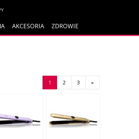
PY
NA
AKCESORIA
ZDROWIE
1
2
3
»