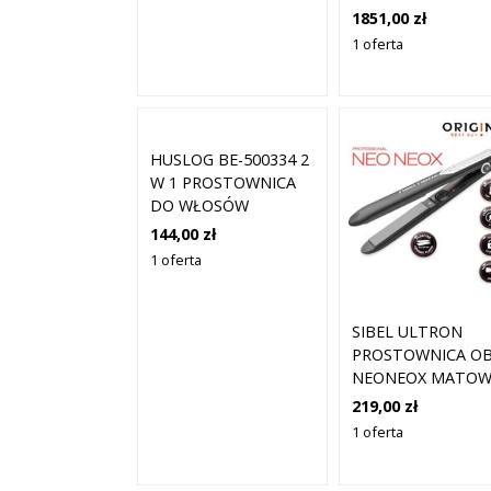
PROSTOWNICA D
1851,00 zł
WŁOSÓW Z TYTA
1 oferta
HUSLOG BE-500334 2
W 1 PROSTOWNICA
DO WŁOSÓW
144,00 zł
1 oferta
SIBEL ULTRON
PROSTOWNICA O
NEONEOX MATO
CZARNO-SREBRNA
219,00 zł
1 oferta