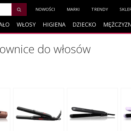
NOWOŚCI
MARKI
TRENDY
SKLE
AŁO
WŁOSY
HIGIENA
DZIECKO
MĘŻCZYZ
bownice do włosów