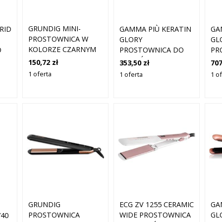
GRUNDIG MINI-
RID
GAMMA PIÙ KERATIN
GA
PROSTOWNICA W
GLORY
GL
KOLORZE CZARNYM
O
PROSTOWNICA DO
PR
ROZMIAR: ONESIZE
NY
WŁOSÓW 1 ML
WŁ
150,72 zł
353,50 zł
707
1 oferta
1 oferta
1 o
GRUNDIG
ECG ZV 1255 CERAMIC
GA
PROSTOWNICA
WIDE PROSTOWNICA
GL
740