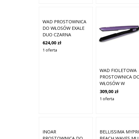
WAD PROSTOWNICA
DO WŁOSÓW EXALE
DUO CZARNA
624,00 zł
1 oferta
WAD FIOLETOWA
PROSTOWNICA D
WŁOSÓW W
KANTYNIE
309,00 zł
1 oferta
INOAR
BELLISSIMA MYPR
PROSTOWNICA DO
BEACH WAVES MU