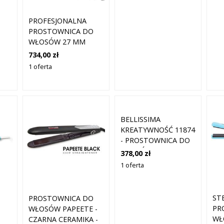
KR
PROFESJONALNA
PROSTOWNICA DO
WŁOSÓW 27 MM
734,00 zł
1 oferta
BELLISSIMA
KREATYWNOŚĆ 11874
- PROSTOWNICA DO
WŁOSÓW
378,00 zł
1 oferta
ST
PROSTOWNICA DO
PR
WŁOSÓW PAPEETE -
WŁ
CZARNA CERAMIKA -