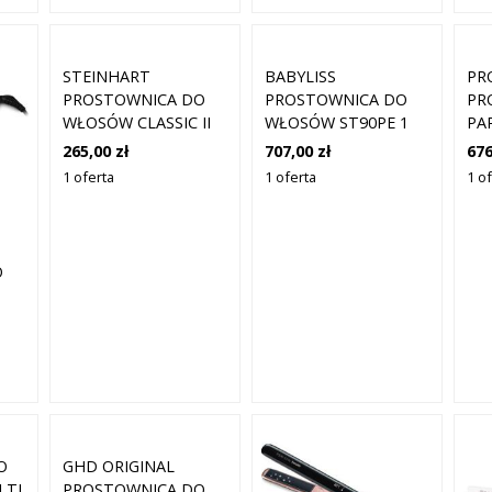
STEINHART
BABYLISS
PR
PROSTOWNICA DO
PROSTOWNICA DO
PR
WŁOSÓW CLASSIC II
WŁOSÓW ST90PE 1
PA
TITANIUM FUCHSIA 2
SZT
PL
265,00 zł
707,00 zł
676
SZTUKI
1 oferta
1 oferta
1 o
O
O
GHD ORIGINAL
LTI
PROSTOWNICA DO