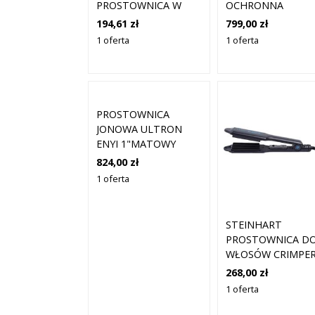
PROSTOWNICA W
OCHRONNA
KOLORZE
SUSZARKO-
194,61 zł
799,00 zł
FIOLETOWYM
PROSTOWNICA D
1 oferta
1 oferta
ROZMIAR: ONESIZE
WŁOSÓW 2 W 1 1
SZT.
PROSTOWNICA
JONOWA ULTRON
ENYI 1"MATOWY
CZARNY
824,00 zł
1 oferta
STEINHART
PROSTOWNICA D
WŁOSÓW CRIMPER
1 SZTUKA
268,00 zł
1 oferta