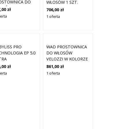
OSTOWNICA DO
WŁOSÓW 1 SZT.
OSÓW 1 SZT.
,00 zł
706,00 zł
ferta
1 oferta
BYLISS PRO
WAD PROSTOWNICA
CHNOLOGIA EP 5.0
DO WŁOSÓW
TRA
VELOZZI W KOLORZE
OSTOWNICA DO
CZARNYM
,00 zł
861,00 zł
OSÓW CULR
ferta
1 oferta
71EPE
AB2071EPE) 1 SZT