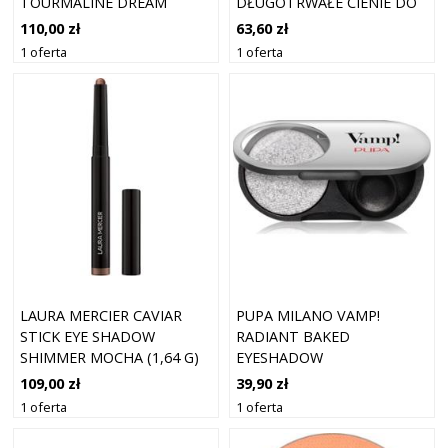
TOURMALINE DREAM
DŁUGOTRWAŁE CIENIE DO
POWIEK Z APLIKATOREM
110,00 zł
63,60 zł
ODCIEŃ TRUFFLE PLUM 2 G
1 oferta
1 oferta
LAURA MERCIER CAVIAR
PUPA MILANO VAMP!
STICK EYE SHADOW
RADIANT BAKED
SHIMMER MOCHA (1,64 G)
EYESHADOW
DŁUGOTRWAŁE,
109,00 zł
39,90 zł
BŁYSZCZĄCE CIENIE DO
1 oferta
1 oferta
POWIEK ODCIEŃ 302 PURE
SILVER - METALLIC 1 G