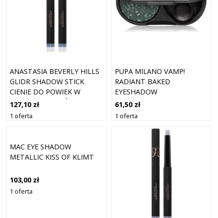
ANASTASIA BEVERLY HILLS
PUPA MILANO VAMP!
GLIDR SHADOW STICK
RADIANT BAKED
CIENIE DO POWIEK W
EYESHADOW
SZTYFCIE ODCIEŃ STAR 1.5
DŁUGOTRWAŁE,
127,10 zł
61,50 zł
G
BŁYSZCZĄCE CIENIE DO
1 oferta
1 oferta
POWIEK ODCIEŃ 304
WOODLAND GREEN - GEMS
1 G
MAC EYE SHADOW
METALLIC KISS OF KLIMT
103,00 zł
1 oferta