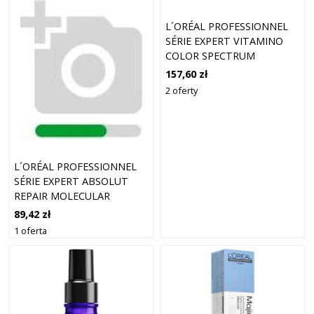
L´ORÉAL PROFESSIONNEL
SÉRIE EXPERT VITAMINO
COLOR SPECTRUM
PROFESSIONAL SHAMPOO
157,60 zł
SZAMPON DO WŁOSÓW
2 oferty
FARBOWANYCH 1500 ML
L´ORÉAL PROFESSIONNEL
SÉRIE EXPERT ABSOLUT
REPAIR MOLECULAR
PROFESSIONAL SHAMPOO
89,42 zł
ODŻYWCZY SZAMPON DO
1 oferta
WZMOCNIENIA WŁOSÓW
REFILL 1000 ML