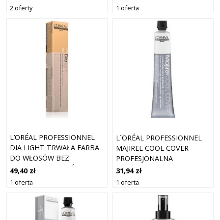
BALEJAŻEM 9 % / 30 VOL.
2 oferty
1 oferta
1000 ML
L’ORÉAL PROFESSIONNEL
L´ORÉAL PROFESSIONNEL
DIA LIGHT TRWAŁA FARBA
MAJIREL COOL COVER
DO WŁOSÓW BEZ
PROFESJONALNA
AMONIAKU ODCIEŃ 9.3 50
PERMANENTNA FARBA DO
49,40 zł
31,94 zł
ML
WŁOSÓW 5 50 ML
1 oferta
1 oferta