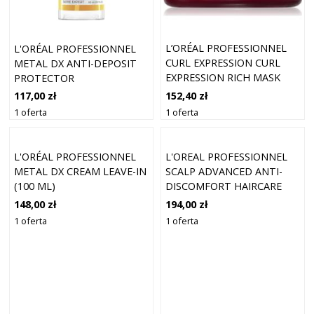
L’ORÉAL PROFESSIONNEL
L'ORÉAL PROFESSIONNEL
CURL EXPRESSION CURL
METAL DX ANTI-DEPOSIT
EXPRESSION RICH MASK
PROTECTOR
INTENSYWNA MASKA
CONCENTRATED OIL (30
152,40 zł
117,00 zł
NAWILŻAJĄCA DO WŁOSÓW
ML)
1 oferta
1 oferta
KRĘCONYCH I
FALOWANYCH 500 ML
L'ORÉAL PROFESSIONNEL
L'OREAL PROFESSIONNEL
METAL DX CREAM LEAVE-IN
SCALP ADVANCED ANTI-
(100 ML)
DISCOMFORT HAIRCARE
DUO
148,00 zł
194,00 zł
1 oferta
1 oferta