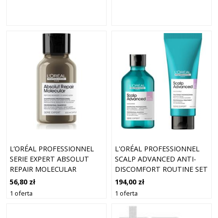
L’ORÉAL PROFESSIONNEL
L'ORÉAL PROFESSIONNEL
SERIE EXPERT ABSOLUT
SCALP ADVANCED ANTI-
REPAIR MOLECULAR
DISCOMFORT ROUTINE SET
WZMACNIAJĄCY SZAMPON
56,80 zł
194,00 zł
DO WŁOSÓW
1 oferta
1 oferta
ZNISZCZONYCH 100 ML