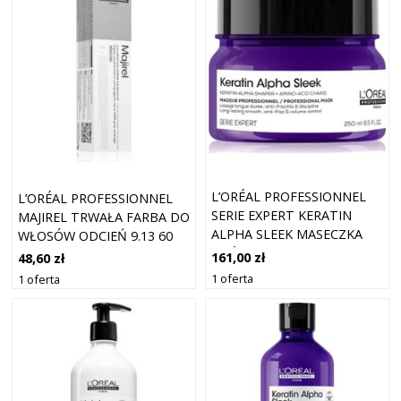
L’ORÉAL PROFESSIONNEL
L’ORÉAL PROFESSIONNEL
SERIE EXPERT KERATIN
MAJIREL TRWAŁA FARBA DO
ALPHA SLEEK MASECZKA
WŁOSÓW ODCIEŃ 9.13 60
ODŻYWCZA DLA
ML
161,00 zł
48,60 zł
GŁADKIEGO WYGLĄDU
1 oferta
1 oferta
WŁOSÓW 250 ML