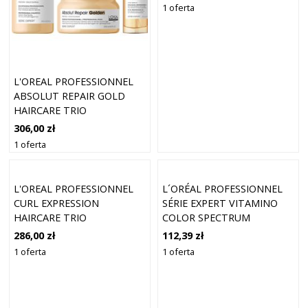
1 oferta
L'OREAL PROFESSIONNEL
ABSOLUT REPAIR GOLD
HAIRCARE TRIO
306,00 zł
1 oferta
L'OREAL PROFESSIONNEL
L´ORÉAL PROFESSIONNEL
CURL EXPRESSION
SÉRIE EXPERT VITAMINO
HAIRCARE TRIO
COLOR SPECTRUM
PROFESSIONAL MASK
286,00 zł
112,39 zł
OCHRONNA MASKA DO
1 oferta
1 oferta
WŁOSÓW FARBOWANYCH I
Z PASEMKAMI 500 ML