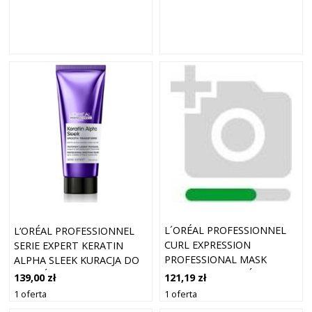
L´ORÉAL PROFESSIONNEL
L’ORÉAL PROFESSIONNEL
CURL EXPRESSION
SERIE EXPERT KERATIN
PROFESSIONAL MASK
ALPHA SLEEK KURACJA DO
MASKA DO WŁOSÓW
WŁOSÓW DLA GŁADKIEGO
121,19 zł
139,00 zł
FALOWANYCH I
WYGLĄDU WŁOSÓW 200 ML
1 oferta
1 oferta
KRĘCONYCH RICH 500 ML