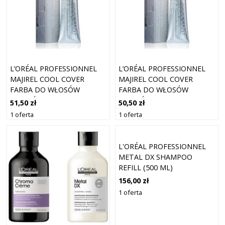
L’ORÉAL PROFESSIONNEL
L’ORÉAL PROFESSIONNEL
MAJIREL COOL COVER
MAJIREL COOL COVER
FARBA DO WŁOSÓW
FARBA DO WŁOSÓW
ODCIEŃ COOL COVER 7 50
ODCIEŃ COOL COVER 6.1 50
51,50 zł
50,50 zł
ML
ML
1 oferta
1 oferta
L'ORÉAL PROFESSIONNEL
METAL DX SHAMPOO
REFILL (500 ML)
156,00 zł
1 oferta