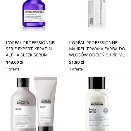
L’ORÉAL PROFESSIONNEL
L’ORÉAL PROFESSIONNEL
SERIE EXPERT KERATIN
MAJIREL TRWAŁA FARBA DO
ALPHA SLEEK SERUM
WŁOSÓW ODCIEŃ 9.1 60 ML
WYGŁADZAJĄCE DO
143,00 zł
51,80 zł
NABŁYSZCZANIA I
1 oferta
1 oferta
ZMIĘKCZANIA WŁOSÓW 50
ML