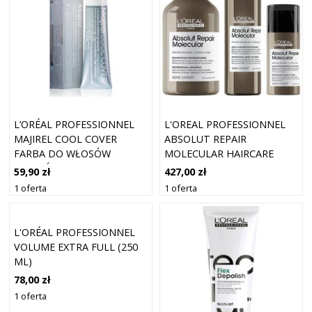
L’ORÉAL PROFESSIONNEL
L'OREAL PROFESSIONNEL
MAJIREL COOL COVER
ABSOLUT REPAIR
FARBA DO WŁOSÓW
MOLECULAR HAIRCARE
ODCIEŃ COOL COVER 5 50
TRIO
59,90 zł
427,00 zł
ML
1 oferta
1 oferta
L'ORÉAL PROFESSIONNEL
VOLUME EXTRA FULL (250
ML)
78,00 zł
1 oferta