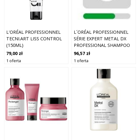
L'ORÉAL PROFESSIONNEL
L´ORÉAL PROFESSIONNEL
TECNI.ART LISS CONTROL
SÉRIE EXPERT METAL DX
(150ML)
PROFESSIONAL SHAMPOO
SZAMPON WZMACNIAJĄCY
79,00 zł
96,57 zł
DO WŁOSÓW
1 oferta
1 oferta
FARBOWANYCH,
ROZJAŚNIANYCH I PO
INNYCH ZABIEGACH CHEMI