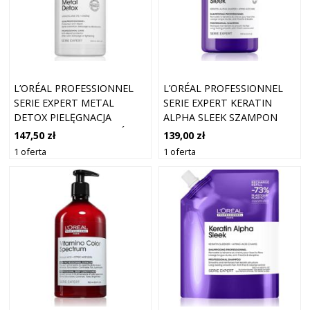
L’ORÉAL PROFESSIONNEL
L’ORÉAL PROFESSIONNEL
SERIE EXPERT METAL
SERIE EXPERT KERATIN
DETOX PIELĘGNACJA
ALPHA SLEEK SZAMPON
OCHRONNA DO WŁOSÓW
DLA GŁADKIEGO WYGLĄDU
147,50 zł
139,00 zł
FARBOWANYCH 2 %
WŁOSÓW 300 ML
1 oferta
1 oferta
AMINOSILANE 500 ML