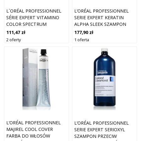
L´ORÉAL PROFESSIONNEL
L’ORÉAL PROFESSIONNEL
SÉRIE EXPERT VITAMINO
SERIE EXPERT KERATIN
COLOR SPECTRUM
ALPHA SLEEK SZAMPON
PROFESSIONNAL DEEP
DLA GŁADKIEGO WYGLĄDU
111,47 zł
177,90 zł
CONDITIONER ODŻYWKA
WŁOSÓW REFILL 500 ML
2 oferty
1 oferta
DO WŁOSÓW
FARBOWANYCH I
CHEMICZNIE
TRAKTOWANYCH 750
L’ORÉAL PROFESSIONNEL
L’ORÉAL PROFESSIONNEL
MAJIREL COOL COVER
SERIE EXPERT SERIOXYL
FARBA DO WŁOSÓW
SZAMPON PRZECIW