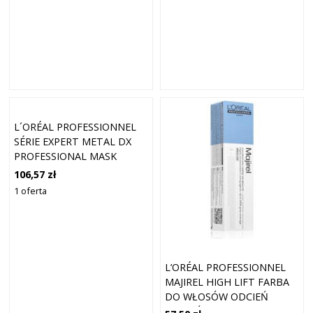
L´ORÉAL PROFESSIONNEL
SÉRIE EXPERT METAL DX
PROFESSIONAL MASK
MASECZKA OCZYSZCZAJĄCA
106,57 zł
DLA POŁYSKU I OCHRONY
1 oferta
FARBOWANYCH WŁOSÓW
500 ML
L’ORÉAL PROFESSIONNEL
MAJIREL HIGH LIFT FARBA
DO WŁOSÓW ODCIEŃ
ODCIEŃ ASH VIOLET 60 ML