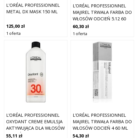
L'ORÉAL PROFESSIONNEL
L’ORÉAL PROFESSIONNEL
METAL DX MASK 150 ML
MAJIREL TRWAŁA FARBA DO
WŁOSÓW ODCIEŃ 5.12 60
ML
125,00 zł
60,30 zł
1 oferta
1 oferta
L’ORÉAL PROFESSIONNEL
L’ORÉAL PROFESSIONNEL
OXYDANT CREME EMULSJA
MAJIREL TRWAŁA FARBA DO
AKTYWUJĄCA DLA WŁOSÓW
WŁOSÓW ODCIEŃ 4 60 ML
ROZJAŚNIONYCH LUB Z
55,11 zł
54,30 zł