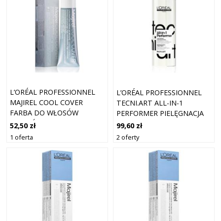
L’ORÉAL PROFESSIONNEL
L’ORÉAL PROFESSIONNEL
MAJIREL COOL COVER
TECNI.ART ALL-IN-1
FARBA DO WŁOSÓW
PERFORMER PIELĘGNACJA
ODCIEŃ 6.17 50 ML
BEZ SPŁUKIWANIA W
52,50 zł
99,60 zł
SPRAYU 190 ML
1 oferta
2 oferty