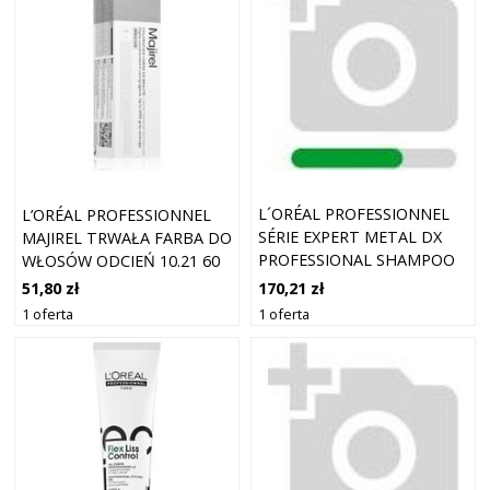
L´ORÉAL PROFESSIONNEL
L’ORÉAL PROFESSIONNEL
SÉRIE EXPERT METAL DX
MAJIREL TRWAŁA FARBA DO
PROFESSIONAL SHAMPOO
WŁOSÓW ODCIEŃ 10.21 60
SZAMPON WZMACNIAJĄCY
ML
170,21 zł
51,80 zł
DO WŁOSÓW
1 oferta
1 oferta
FARBOWANYCH,
ROZJAŚNIANYCH I PO
INNYCH ZABIEGACH CHEMI