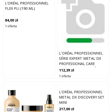
L'ORÉAL PROFESSIONNEL
FLEX PLI (190 ML)
84,00 zł
1 oferta
L´ORÉAL PROFESSIONNEL
SÉRIE EXPERT METAL DX
PROFESSIONAL CARE
ODŻYWKA DO WŁOSÓW
112,39 zł
FARBOWANYCH,
1 oferta
ROZJAŚNIANYCH I PO
INNYCH ZABIEGACH
CHEMICZNYCH 500 ML
L'ORÉAL PROFESSIONNEL
METAL DX DISCOVERY SET
MINI
217,00 zł