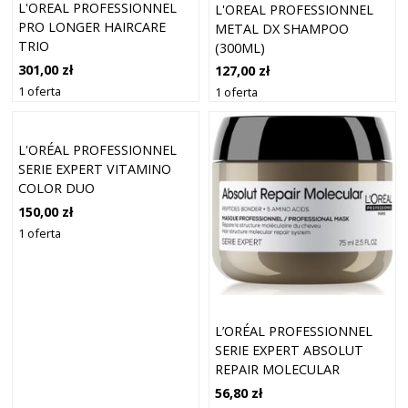
L'OREAL PROFESSIONNEL
L'OREAL PROFESSIONNEL
PRO LONGER HAIRCARE
METAL DX SHAMPOO
TRIO
(300ML)
301,00 zł
127,00 zł
1 oferta
1 oferta
L'ORÉAL PROFESSIONNEL
SERIE EXPERT VITAMINO
COLOR DUO
150,00 zł
1 oferta
L’ORÉAL PROFESSIONNEL
SERIE EXPERT ABSOLUT
REPAIR MOLECULAR
GŁĘBOKO WZMACNIAJĄCA
56,80 zł
MASKA DO WŁOSÓW 75 ML