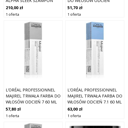
ALPHA SLEEK SZAMPON
DO WŁOSÓW ODCIEŃ
DLA GŁADKIEGO WYGLĄDU
ODCIEŃ NEUTRAL 60 ML
210,00 zł
51,70 zł
WŁOSÓW 500 ML
1 oferta
1 oferta
L’ORÉAL PROFESSIONNEL
L’ORÉAL PROFESSIONNEL
MAJIREL TRWAŁA FARBA DO
MAJIREL TRWAŁA FARBA DO
WŁOSÓW ODCIEŃ 7 60 ML
WŁOSÓW ODCIEŃ 7.1 60 ML
57,80 zł
63,00 zł
1 oferta
1 oferta