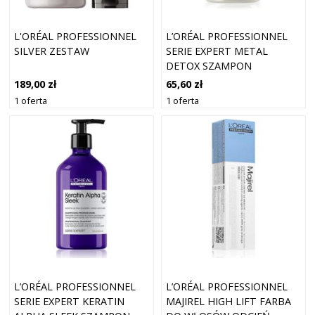
L'ORÉAL PROFESSIONNEL
L’ORÉAL PROFESSIONNEL
SILVER ZESTAW
SERIE EXPERT METAL
DETOX SZAMPON
GŁĘBOKO OCZYSZCZAJĄCY
189,00 zł
65,60 zł
DO WŁOSÓW
1 oferta
1 oferta
FARBOWANYCH I
ZNISZCZONYCH 100 ML
L’ORÉAL PROFESSIONNEL
L’ORÉAL PROFESSIONNEL
SERIE EXPERT KERATIN
MAJIREL HIGH LIFT FARBA