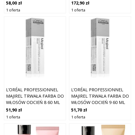
ODCIEŃ COOL COVER 6 50
WYPADANIU WŁOSÓW Z
58,00 zł
172,90 zł
ML
AKTYWATOREM WZROSTU
1 oferta
1 oferta
1500 ML
L’ORÉAL PROFESSIONNEL
L’ORÉAL PROFESSIONNEL
MAJIREL TRWAŁA FARBA DO
MAJIREL TRWAŁA FARBA DO
WŁOSÓW ODCIEŃ 8 60 ML
WŁOSÓW ODCIEŃ 9 60 ML
51,90 zł
51,70 zł
1 oferta
1 oferta