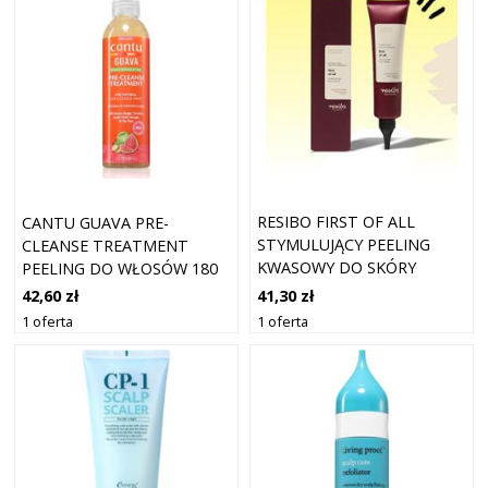
RESIBO FIRST OF ALL
CANTU GUAVA PRE-
STYMULUJĄCY PEELING
CLEANSE TREATMENT
KWASOWY DO SKÓRY
PEELING DO WŁOSÓW 180
GŁOWY 100ML
ML
41,30 zł
42,60 zł
1 oferta
1 oferta