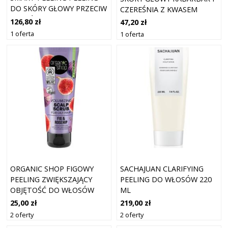
DO SKÓRY GŁOWY PRZECIW
CZEREŚNIA Z KWASEM
ŁUPIEŻOWI 4X20 ML
MIGDAŁOWYM, 120 ML
126,80 zł
47,20 zł
1 oferta
1 oferta
ORGANIC SHOP FIGOWY
SACHAJUAN CLARIFYING
PEELING ZWIĘKSZAJĄCY
PEELING DO WŁOSÓW 220
OBJĘTOŚĆ DO WŁOSÓW
ML
PRZETŁUSZCZAJĄCYCH SIĘ
25,00 zł
219,00 zł
75ML
2 oferty
2 oferty