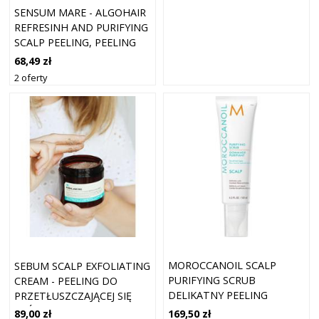
SENSUM MARE - ALGOHAIR
REFRESINH AND PURIFYING
SCALP PEELING, PEELING
KWASOWO-ENZYMATYCZNY
68,49 zł
DO SKÓRY GŁOWY, 150ML
2 oferty
MOROCCANOIL SCALP
SEBUM SCALP EXFOLIATING
PURIFYING SCRUB
CREAM - PEELING DO
DELIKATNY PEELING
PRZETŁUSZCZAJĄCEJ SIĘ
OCZYSZCZAJĄCY O
SKÓRY GŁOWY 180ML
169,50 zł
89,00 zł