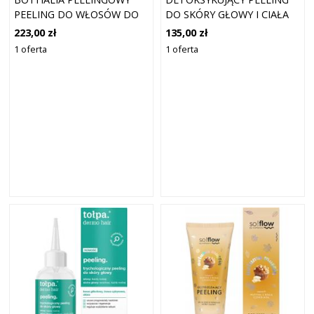
PEELING DO WŁOSÓW DO
DO SKÓRY GŁOWY I CIAŁA
GŁĘBOKIEGO
200G
223,00 zł
135,00 zł
OCZYSZCZENIA 150 ML
1 oferta
1 oferta