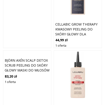
CELLABIC GROW THERAPY
KWASOWY PEELING DO
SKÓRY GŁOWY DLA
MĘŻCZYZN 150ML
44,99 zł
1 oferta
BJÖRN AXÉN SCALP DETOX
SCRUB PEELING DO SKÓRY
GŁOWY MASKI DO WŁOSÓW
150 ML
83,20 zł
1 oferta