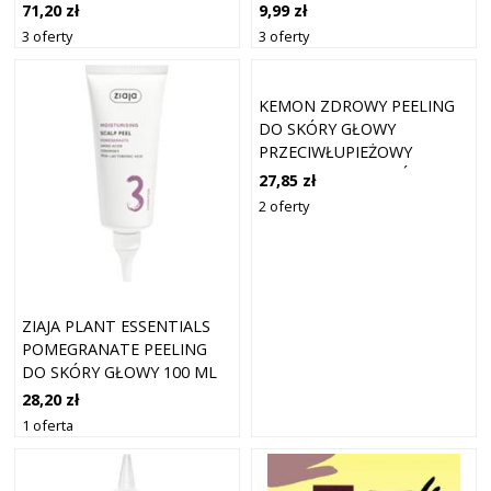
POMARAŃCZA 150ML
OCZYSZCZAJĄCY PEELING
9,99 zł
71,20 zł
DO WŁOSÓW 100 ML
3 oferty
3 oferty
KEMON ZDROWY PEELING
DO SKÓRY GŁOWY
PRZECIWŁUPIEŻOWY
PEELING DO WŁOSÓW
27,85 zł
200ML
2 oferty
ZIAJA PLANT ESSENTIALS
POMEGRANATE PEELING
DO SKÓRY GŁOWY 100 ML
28,20 zł
1 oferta