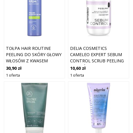
TOŁPA HAIR ROUTINE
DELIA COSMETICS
PEELING DO SKÓRY GŁOWY
CAMELEO EXPERT SEBUM
WŁOSÓW Z KWASEM
CONTROL SCRUB PEELING
SALICYLOWYM 100ML
DO SKÓRY GŁOWY DO
30,90 zł
10,60 zł
WŁOSÓW
1 oferta
1 oferta
PRZETŁUSZCZAJĄCYCH 30
ML