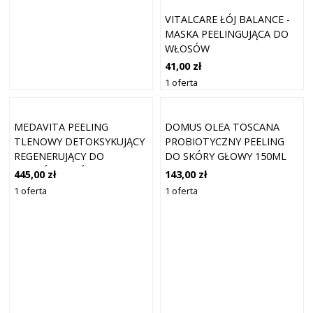
VITALCARE ŁÓJ BALANCE -
MASKA PEELINGUJĄCA DO
WŁOSÓW
PRZETŁUSZCZAJĄCYCH SIĘ
41,00 zł
400 ML
1 oferta
MEDAVITA PEELING
DOMUS OLEA TOSCANA
TLENOWY DETOKSYKUJĄCY
PROBIOTYCZNY PEELING
REGENERUJĄCY DO
DO SKÓRY GŁOWY 150ML
WŁOSÓW I SKÓRY GŁOWY
445,00 zł
143,00 zł
150 ML
1 oferta
1 oferta