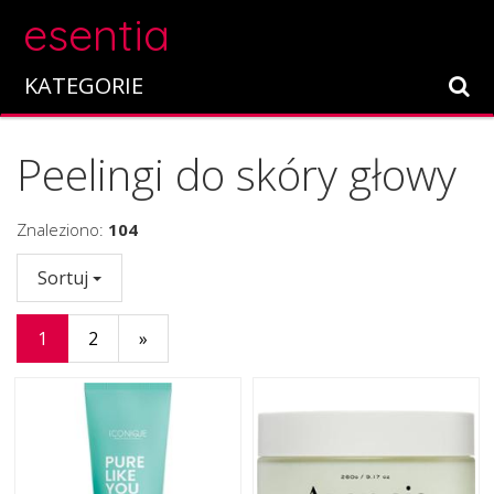
esentia
KATEGORIE
Peelingi do skóry głowy
Znaleziono:
104
Sortuj
1
2
»