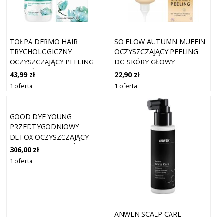
TOŁPA DERMO HAIR
SO FLOW AUTUMN MUFFIN
TRYCHOLOGICZNY
OCZYSZCZAJĄCY PEELING
OCZYSZCZAJĄCY PEELING
DO SKÓRY GŁOWY
DO SKÓRY GŁOWY 100ML
REGULUJĄCY 100ML
43,99 zł
22,90 zł
1 oferta
1 oferta
GOOD DYE YOUNG
PRZEDTYGODNIOWY
DETOX OCZYSZCZAJĄCY
PEELING DO WŁOSÓW I
306,00 zł
SKÓRY GŁOWY 177 ML
1 oferta
ANWEN SCALP CARE -