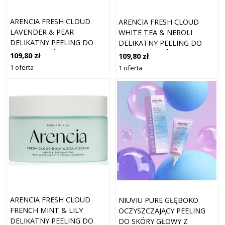
ARENCIA FRESH CLOUD
ARENCIA FRESH CLOUD
LAVENDER & PEAR
WHITE TEA & NEROLI
DELIKATNY PEELING DO
DELIKATNY PEELING DO
CIAŁA WŁOSÓW I CIAŁA 260
CIAŁA I WŁOSÓW 260 G
109,80 zł
109,80 zł
G
1 oferta
1 oferta
ARENCIA FRESH CLOUD
NIUVIU PURE GŁĘBOKO
FRENCH MINT & LILY
OCZYSZCZAJĄCY PEELING
DELIKATNY PEELING DO
DO SKÓRY GŁOWY Z