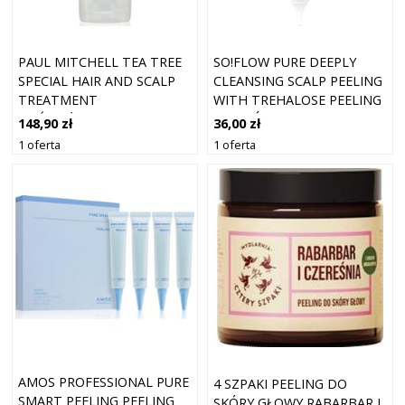
PAUL MITCHELL TEA TREE
SO!FLOW PURE DEEPLY
SPECIAL HAIR AND SCALP
CLEANSING SCALP PEELING
TREATMENT
WITH TREHALOSE PEELING
ODŚWIEŻAJĄCY PEELING
DO SKÓRY GŁOWY 100 ML
148,90 zł
36,00 zł
OCZYSZCZAJĄCY DO SKÓRY
1 oferta
1 oferta
GŁOWY 150 ML
AMOS PROFESSIONAL PURE
4 SZPAKI PEELING DO
SMART PEELING PEELING
SKÓRY GŁOWY RABARBAR I