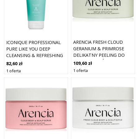
ARENCIA FRESH CLOUD
ICONIQUE PROFESSIONAL
GERANIUM & PRIMROSE
PURE LIKE YOU DEEP
DELIKATNY PEELING DO
CLEANSING & REFRESHING
CIAŁA I WŁOSÓW 260 G
SCRUB PEELING
109,60 zł
82,60 zł
OCZYSZCZAJĄCY DO
1 oferta
1 oferta
TŁUSTEJ SKÓRY GŁOWY 200
ML