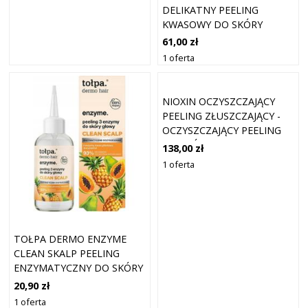
DELIKATNY PEELING
KWASOWY DO SKÓRY
GŁOWY 100 ML
61,00 zł
1 oferta
NIOXIN OCZYSZCZAJĄCY
PEELING ZŁUSZCZAJĄCY -
OCZYSZCZAJĄCY PEELING
DO SKÓRY GŁOWY - 50ML
138,00 zł
1 oferta
TOŁPA DERMO ENZYME
CLEAN SKALP PEELING
ENZYMATYCZNY DO SKÓRY
GŁOWY 100ML
20,90 zł
1 oferta