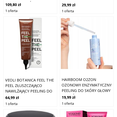
CIAŁA I WŁOSÓW 260 G
TREHALOZĄ 100ML
109,80 zł
29,99 zł
1 oferta
1 oferta
HAIRBOOM O2ZON
VEOLI BOTANICA FEEL THE
OZONOWY ENZYMATYCZNY
PEEL ZŁUSZCZAJĄCO
PEELING DO SKÓRY GŁOWY
NAWILŻAJĄCY PEELING DO
WŁOSÓW 100ML
SKAPLU GŁOWY 150ML
19,99 zł
64,99 zł
1 oferta
1 oferta