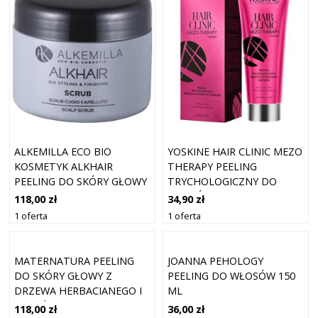
ALKEMILLA ECO BIO
YOSKINE HAIR CLINIC MEZO
KOSMETYK ALKHAIR
THERAPY PEELING
PEELING DO SKÓRY GŁOWY
TRYCHOLOGICZNY DO
125 ML
WŁOSÓW 200ML
118,00 zł
34,90 zł
1 oferta
1 oferta
MATERNATURA PEELING
JOANNA PEHOLOGY
DO SKÓRY GŁOWY Z
PEELING DO WŁOSÓW 150
DRZEWA HERBACIANEGO I
ML
ŁUPIEŻEM, 150 ML
118,00 zł
36,00 zł