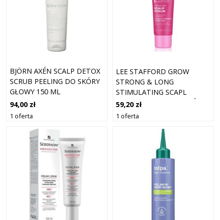
BJÖRN AXÉN SCALP DETOX
LEE STAFFORD GROW
SCRUB PEELING DO SKÓRY
STRONG & LONG
GŁOWY 150 ML
STIMULATING SCAPL
SCRUB PEELING DO SKÓRY
94,00 zł
59,20 zł
GŁOWY PRODUKT
1 oferta
1 oferta
WEGAŃSKI 100 ML