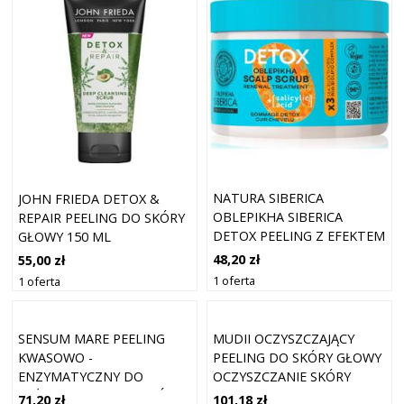
NATURA SIBERICA
JOHN FRIEDA DETOX &
OBLEPIKHA SIBERICA
REPAIR PEELING DO SKÓRY
DETOX PEELING Z EFEKTEM
GŁOWY 150 ML
DETOKSYKUJĄCYM DO
48,20 zł
55,00 zł
WSZYSTKICH RODZAJÓW
1 oferta
1 oferta
WŁOSÓW 300 ML
SENSUM MARE PEELING
MUDII OCZYSZCZAJĄCY
KWASOWO -
PEELING DO SKÓRY GŁOWY
ENZYMATYCZNY DO
OCZYSZCZANIE SKÓRY
KAŻDEGO RODZAJU SKÓRY
GŁOWY 125 ML
71,20 zł
101,18 zł