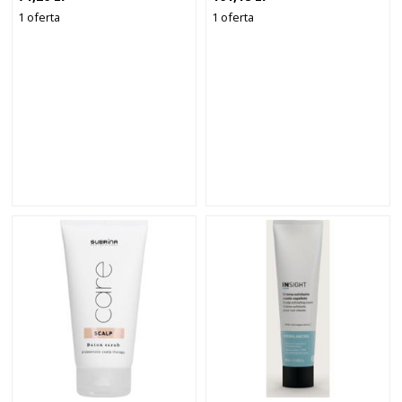
GŁOWY ALGOHAIR WOSK
1 oferta
1 oferta
DO WŁOSÓW 150 ML