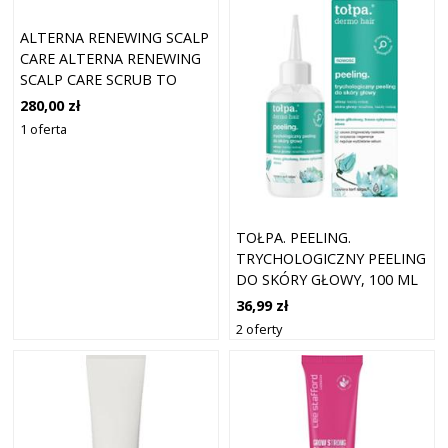
ALTERNA RENEWING SCALP
CARE ALTERNA RENEWING
SCALP CARE SCRUB TO
FOAM - ODBUDOWUJĄCY
280,00 zł
PEELING DO SKÓRY GŁOWY
1 oferta
OCZYSZCZANIE SKÓRY
GŁOWY 177 ML
TOŁPA. PEELING.
TRYCHOLOGICZNY PEELING
DO SKÓRY GŁOWY, 100 ML
36,99 zł
2 oferty