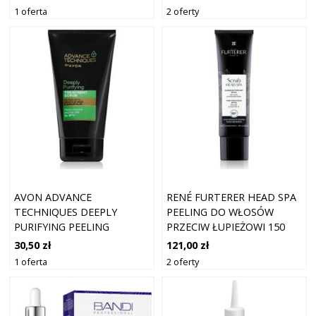
DZIAŁANIU USPOKAJAJĄCYM
INSIGHT
2 oferty
1 oferta
DO SKÓRY GŁOWY 125 ML
AVON ADVANCE
RENÉ FURTERER HEAD SPA
TECHNIQUES DEEPLY
PEELING DO WŁOSÓW
PURIFYING PEELING
PRZECIW ŁUPIEŻOWI 150
GŁĘBOKO OCZYSZCZAJĄCY
ML
30,50 zł
121,00 zł
DO WŁOSÓW
1 oferta
2 oferty
PRZETŁUSZCZAJĄCYCH 150
ML