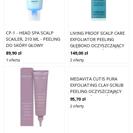
CP-1 - HEAD SPA SCALP
LIVING PROOF SCALP CARE
SCAILER, 210 ML - PEELING
EXFOLIATOR PEELING
DO SKÓRY GŁOWY
GŁĘBOKO OCZYSZCZAJĄCY
DO TŁUSTEJ SKÓRY GŁOWY
89,90 zł
149,00 zł
PRZECIW ŁUPIEŻOWI 100
1 oferta
2 oferty
ML
MEDAVITA CUTIS PURA
EXFOLIATING CLAY-SCRUB
PEELING OCZYSZCZAJĄCY
DO WŁOSÓW I SKÓRY
95,70 zł
GŁOWY 75 ML
2 oferty