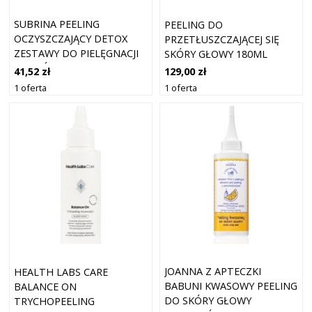
SUBRINA PEELING
PEELING DO
OCZYSZCZAJĄCY DETOX
PRZETŁUSZCZAJĄCEJ SIĘ
ZESTAWY DO PIELĘGNACJI
SKÓRY GŁOWY 180ML
WŁOSÓW 150 ML
INSIGHT REBALANCING
41,52 zł
129,00 zł
1 oferta
1 oferta
JOANNA Z APTECZKI
HEALTH LABS CARE
BABUNI KWASOWY PEELING
BALANCE ON
DO SKÓRY GŁOWY
TRYCHOPEELING