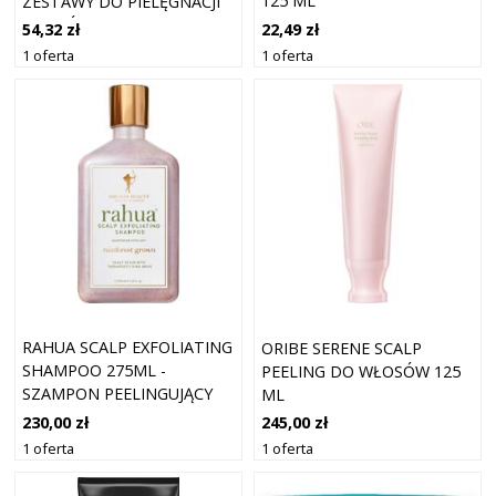
125 ML
ZESTAWY DO PIELĘGNACJI
WŁOSÓW 200 ML
22,49 zł
54,32 zł
1 oferta
1 oferta
RAHUA SCALP EXFOLIATING
ORIBE SERENE SCALP
SHAMPOO 275ML -
PEELING DO WŁOSÓW 125
SZAMPON PEELINGUJĄCY
ML
275 ML
230,00 zł
245,00 zł
1 oferta
1 oferta