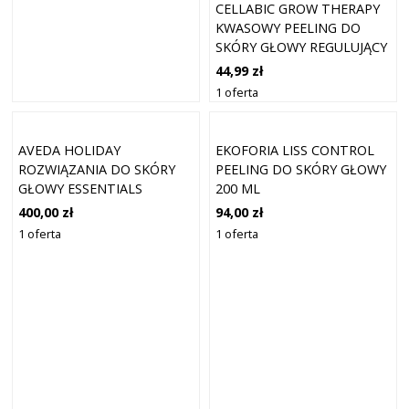
CELLABIC GROW THERAPY
KWASOWY PEELING DO
SKÓRY GŁOWY REGULUJĄCY
SEBUM 150ML
44,99 zł
1 oferta
AVEDA HOLIDAY
EKOFORIA LISS CONTROL
ROZWIĄZANIA DO SKÓRY
PEELING DO SKÓRY GŁOWY
GŁOWY ESSENTIALS
200 ML
ZŁUSZCZAJĄCY PEELING DO
400,00 zł
94,00 zł
WŁOSÓW BEZ GĘSTOŚCI
1 oferta
1 oferta
OPAKOWANIE
PREZENTOWE 3 SZT