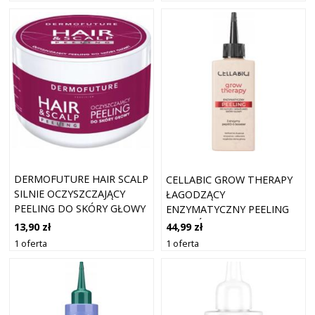
DERMOFUTURE HAIR SCALP
CELLABIC GROW THERAPY
SILNIE OCZYSZCZAJĄCY
ŁAGODZĄCY
PEELING DO SKÓRY GŁOWY
ENZYMATYCZNY PEELING
300ML
DO SKÓRY GŁOWY 150ML
13,90 zł
44,99 zł
1 oferta
1 oferta