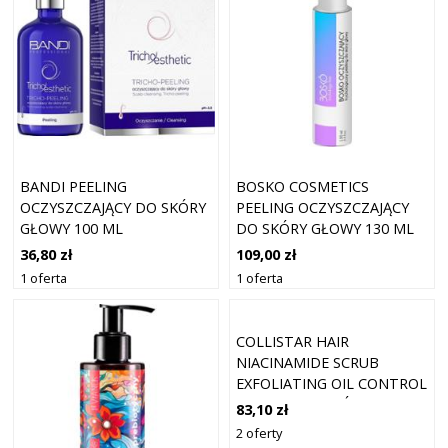
BANDI PEELING
BOSKO COSMETICS
OCZYSZCZAJĄCY DO SKÓRY
PEELING OCZYSZCZAJĄCY
GŁOWY 100 ML
DO SKÓRY GŁOWY 130 ML
36,80 zł
109,00 zł
1 oferta
1 oferta
COLLISTAR HAIR
NIACINAMIDE SCRUB
EXFOLIATING OIL CONTROL
PEELING DO SKÓRY GŁOWY
83,10 zł
250 G
2 oferty