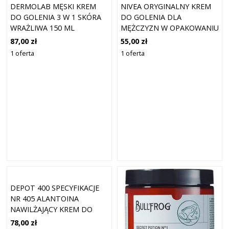
DERMOLAB MĘSKI KREM
NIVEA ORYGINALNY KREM
DO GOLENIA 3 W 1 SKÓRA
DO GOLENIA DLA
WRAŻLIWA 150 ML
MĘŻCZYZN W OPAKOWANIU
100 ML
87,00 zł
55,00 zł
1 oferta
1 oferta
DEPOT 400 SPECYFIKACJE
NR 405 ALANTOINA
NAWILŻAJĄCY KREM DO
GOLENIA 125 ML
78,00 zł