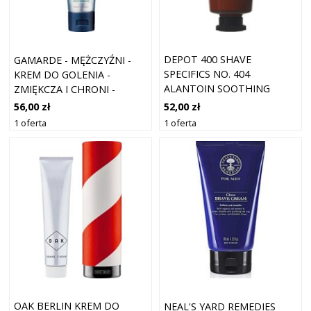
DEPOT 400 SHAVE
GAMARDE - MĘŻCZYŹNI -
SPECIFICS NO. 404
KREM DO GOLENIA -
ALANTOIN SOOTHING
ZMIĘKCZA I CHRONI -
SHAVING CREAM 30 ML
ORGANICZNY 100 ML
52,00 zł
56,00 zł
1 oferta
1 oferta
OAK BERLIN KREM DO
NEAL'S YARD REMEDIES