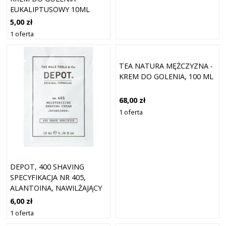
EUKALIPTUSOWY 10ML
5,00 zł
1 oferta
TEA NATURA MĘŻCZYZNA -
KREM DO GOLENIA, 100 ML
68,00 zł
1 oferta
DEPOT, 400 SHAVING
SPECYFIKACJA NR 405,
ALANTOINA, NAWILŻAJĄCY
KREM DO GOLENIA, 10 ML
6,00 zł
1 oferta