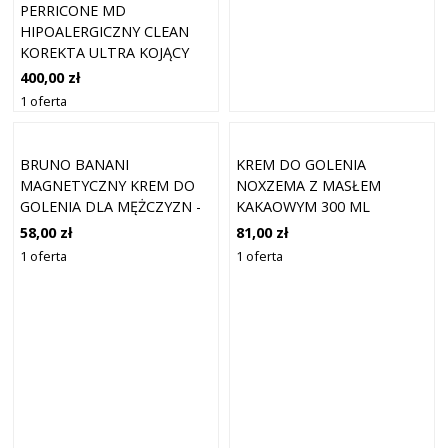
PERRICONE MD
HIPOALERGICZNY CLEAN
KOREKTA ULTRA KOJĄCY
KREM DO GOLENIA 177 ML
400,00 zł
1 oferta
BRUNO BANANI
KREM DO GOLENIA
MAGNETYCZNY KREM DO
NOXZEMA Z MASŁEM
GOLENIA DLA MĘŻCZYZN -
KAKAOWYM 300 ML
150 ML
58,00 zł
81,00 zł
1 oferta
1 oferta