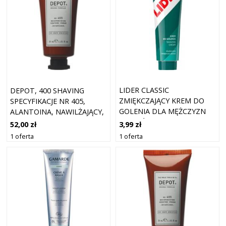
LIDER CLASSIC
DEPOT, 400 SHAVING
ZMIĘKCZAJĄCY KREM DO
SPECYFIKACJE NR 405,
GOLENIA DLA MĘŻCZYZN
ALANTOINA, NAWILŻAJĄCY,
NAWILŻAJĄCY 95G
KREM DO GOLENIA, 30 ML
3,99 zł
52,00 zł
1 oferta
1 oferta