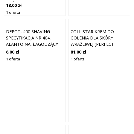
MĘŻCZYZN
18,00 zł
1 oferta
DEPOT, 400 SHAVING
COLLISTAR KREM DO
SPECYFIKACJA NR 404,
GOLENIA DLA SKÓRY
ALANTOINA, ŁAGODZĄCY
WRAŻLIWEJ (PERFECT
KREM DO GOLENIA, 10 ML
ADERENCE) 200 ML
6,00 zł
81,00 zł
1 oferta
1 oferta