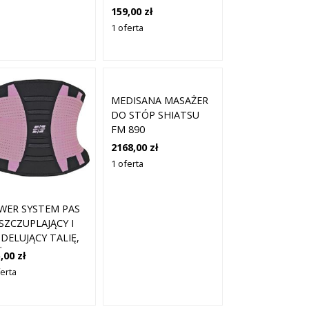
159,00 zł
1 oferta
MEDISANA MASAŻER
DO STÓP SHIATSU
FM 890
2168,00 zł
1 oferta
WER SYSTEM PAS
SZCZUPLAJĄCY I
DELUJĄCY TALIĘ,
ŻOWY, L/XL (72–88
,00 zł
)
ferta