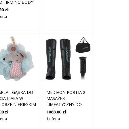
D FIRMING BODY
D RĘKAWICA DO
90 zł
SAŻU DO CIAŁA 1
ferta
.
ARLA - GĄBKA DO
MEDIVON PORTIA 2
CIA CIAŁA W
MASAŻER
LORZE NIEBIESKIM
LIMFATYCZNY DO
ZAWIESZKĄ W
STÓP 1 SZT.
90 zł
1068,00 zł
TAŁCIE MYSZKI, 1
ferta
1 oferta
T