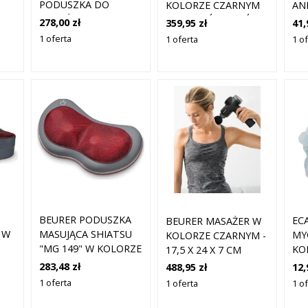
PODUSZKA DO
KOLORZE CZARNYM
AN
MASAŻU 1 SZT.
DO PLECÓW I STÓP
PA
278,00 zł
359,95 zł
41,
ROZMIAR: ONESIZE
MA
1 oferta
1 oferta
1 o
E
SZT
BEURER PODUSZKA
EC
BEURER MASAŻER W
 W
MASUJĄCA SHIATSU
MY
KOLORZE CZARNYM -
"MG 149" W KOLORZE
KO
17,5 X 24 X 7 CM
E
SZARYM ROZMIAR:
Z 
ROZMIAR: ONESIZE
283,48 zł
12,
488,95 zł
ONESIZE
KSZ
1 oferta
1 o
1 oferta
SZ