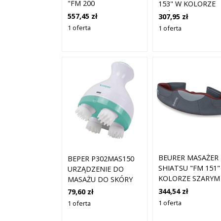
"FM 200
153" W KOLORZE
ACHILLOMED" W
BEŻOWO-
557,45 zł
307,95 zł
KOLORZE BIAŁYM
JASNOBRĄZOWYM
1 oferta
1 oferta
ROZMIAR: ONESIZE
ROZMIAR: ONESIZ
BEURER MASAŻER
BEPER P302MAS150
SHIATSU "FM 151"
URZĄDZENIE DO
KOLORZE SZARYM
MASAŻU DO SKÓRY
ROZMIAR: ONESIZ
GŁOWY I CIAŁA 1 SZT.
344,54 zł
79,60 zł
1 oferta
1 oferta