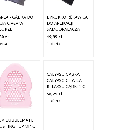
ARLA - GĄBKA DO
BYROKKO RĘKAWICA
CIA CIAŁA W
DO APLIKACJI
LORZE
SAMOOPALACZA
OLETOWYM Z
TANNING MITT
30 zł
19,99 zł
WIESZKĄ W
ferta
1 oferta
ZTAŁCIE KWIATKA ,
SZT
CALYPSO GĄBKA
CALYPSO CHWILA
RELAKSU GĄBKI 1 CT
58,29 zł
1 oferta
OV BUBBLEMATE
OSTING FOAMING