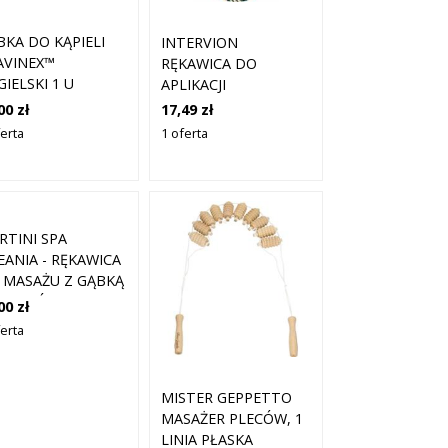
BKA DO KĄPIELI
INTERVION
AVINEX™
RĘKAWICA DO
IELSKI 1 U
APLIKACJI
SAMOOPALACZA
00 zł
17,49 zł
ferta
1 oferta
RTINI SPA
EANIA - RĘKAWICA
 MASAŻU Z GĄBKĄ
PODWÓJNYM
00 zł
IAŁANIU, RÓŻNE
ferta
LORY 047
MISTER GEPPETTO
MASAŻER PLECÓW, 1
LINIA PŁASKA