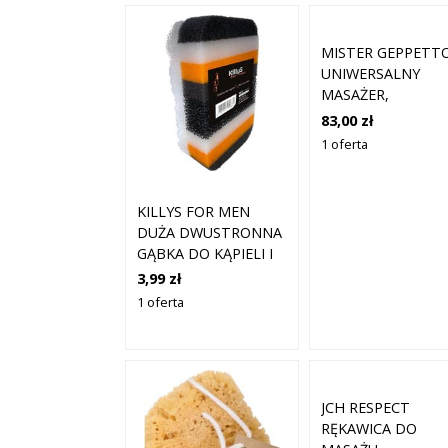
MISTER GEPPETT
UNIWERSALNY
MASAŻER,
POJEDYNCZE KOŁK
83,00 zł
1 oferta
KILLYS FOR MEN
DUŻA DWUSTRONNA
GĄBKA DO KĄPIELI I
POD PRYSZNIC DLA
3,99 zł
MĘŻCZYZN
1 oferta
JCH RESPECT
RĘKAWICA DO