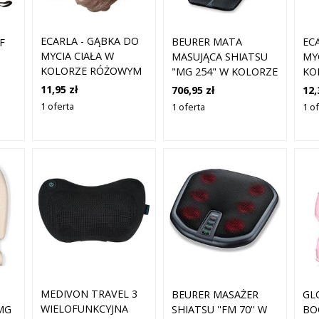
ECARLA - GĄBKA DO
BEURER MATA
EC
F
MYCIA CIAŁA W
MASUJĄCA SHIATSU
MY
KOLORZE RÓŻOWYM
"MG 254" W KOLORZE
KO
Z ZAWIESZKĄ W
CZARNYM ROZMIAR:
FI
11,95 zł
706,95 zł
12,
KSZTAŁCIE KWIATKA,
ONESIZE
ZA
1 oferta
1 oferta
1 o
1 SZT
KS
1 
MEDIVON TRAVEL 3
BEURER MASAŻER
GL
WIELOFUNKCYJNA
MG
SHIATSU ''FM 70'' W
BO