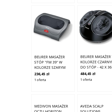
BEURER MASAŻER
BEURER MASAŻER
KOLORZE CZARN
STÓP "FM 39" W
DO STÓP - 42 X 36
KOLORZE SZARYM
25 CM ROZMIAR:
ROZMIAR: ONESIZE
484,45 zł
236,45 zł
ONESIZE
1 oferta
1 oferta
MEDIVON MASAŻER
AVEDA SCALP
OCZU HORIZON
SOLUTIONS