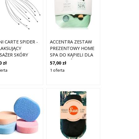
I CARTE SPIDER -
ACCENTRA ZESTAW
LAKSUJĄCY
PREZENTOWY HOME
SAŻER SKÓRY
SPA DO KĄPIELI DLA
OWY
KOBIET SÓL DO
0 zł
57,00 zł
KĄPIELI I DREWNIANA
ferta
1 oferta
ŁYŻKA