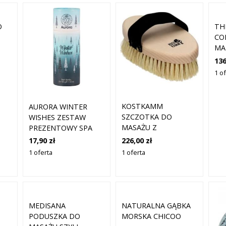
O
TH
CO
MA
I
Z 
136
1 o
KOSTKAMM
AURORA WINTER
SZCZOTKA DO
WISHES ZESTAW
MASAŻU Z
PREZENTOWY SPA
WYTRZYMAŁEGO
MUSUJĄCE KULE DO
226,00 zł
17,90 zł
WŁOSIA BUKOWEGO I
KĄPIELI 3X100G
1 oferta
1 oferta
DZIKA
MEDISANA
NATURALNA GĄBKA
PODUSZKA DO
MORSKA CHICOO