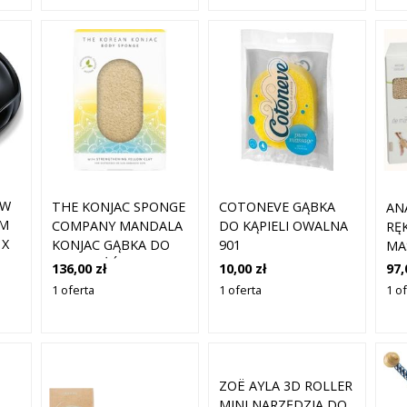
 W
THE KONJAC SPONGE
COTONEVE GĄBKA
AN
YM
COMPANY MANDALA
DO KĄPIELI OWALNA
RĘ
 X
KONJAC GĄBKA DO
901
MAS
CIAŁA Z ŻÓŁTEJ
BA
136,00 zł
10,00 zł
97,
GLINKI
1 oferta
1 oferta
1 o
ZOË AYLA 3D ROLLER
MINI NARZĘDZIA DO