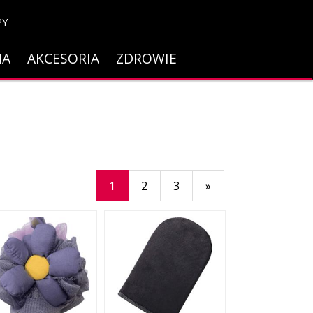
PY
NA
AKCESORIA
ZDROWIE
1
2
3
»