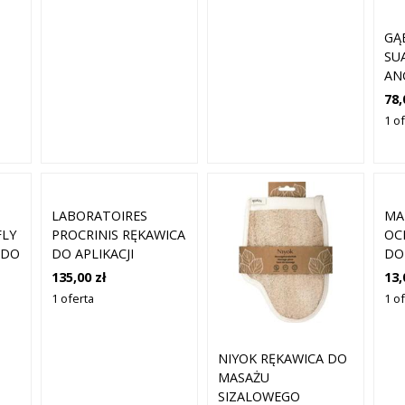
GĄ
SU
ANG
78,
1 o
LABORATOIRES
MA
LY
PROCRINIS RĘKAWICA
OC
 DO
DO APLIKACJI
DO
SAMOOPALACZA W
O 
135,00 zł
13,
SPRAYU
DZ
1 oferta
1 o
KO
NIYOK RĘKAWICA DO
MASAŻU
SIZALOWEGO