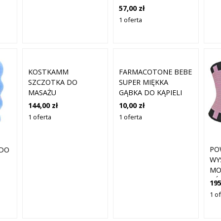
57,00 zł
1 oferta
KOSTKAMM
FARMACOTONE BEBE
SZCZOTKA DO
SUPER MIĘKKA
MASAŻU
GĄBKA DO KĄPIELI
KĄPIELOWEGO
184
144,00 zł
10,00 zł
1 oferta
1 oferta
PO
 DO
WY
MO
RÓ
195
CM
1 o