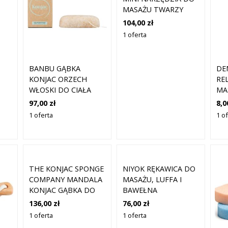
MASAŻU TWARZY
RY
104,00 zł
A
1 oferta
Y
BANBU GĄBKA
DEN
KONJAC ORZECH
RE
WŁOSKI DO CIAŁA
MA
GŁ
97,00 zł
8,0
1 oferta
1 o
THE KONJAC SPONGE
NIYOK RĘKAWICA DO
COMPANY MANDALA
MASAŻU, LUFFA I
KONJAC GĄBKA DO
BAWEŁNA
CIAŁA Z ALOESEM
136,00 zł
76,00 zł
1 oferta
1 oferta