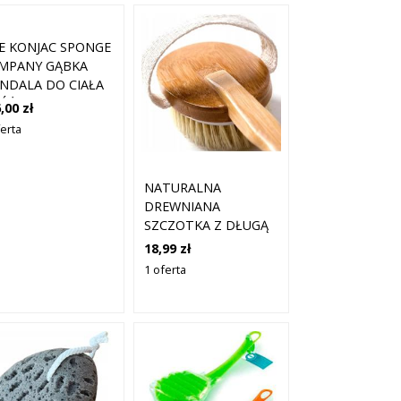
E KONJAC SPONGE
MPANY GĄBKA
NDALA DO CIAŁA
RÓŻOWEJ GLINKI
,00 zł
ferta
NATURALNA
DREWNIANA
SZCZOTKA Z DŁUGĄ
RĄCZKĄ DO MYCIA
18,99 zł
MASAŻU CIAŁA
1 oferta
PLECÓW