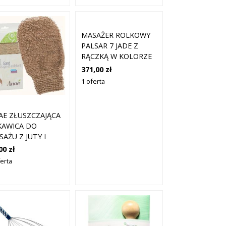
MASAŻER ROLKOWY
PALSAR 7 JADE Z
RĄCZKĄ W KOLORZE
ELEKTRYCZNEGO
371,00 zł
RÓŻU I
1 oferta
AMETYSTOWEGO
JADEITU
AE ZŁUSZCZAJĄCA
KAWICA DO
AŻU Z JUTY I
WEŁNY
00 zł
ferta