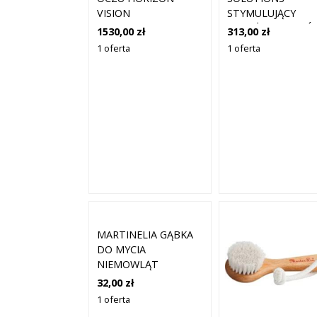
VISION
STYMULUJĄCY
MASAŻER DO SKÓ
1530,00 zł
313,00 zł
GŁOWY NARZĘDZI
1 oferta
1 oferta
DO MASAŻU SKÓR
GŁOWY 1 SZT
MARTINELIA GĄBKA
DO MYCIA
NIEMOWLĄT
32,00 zł
1 oferta