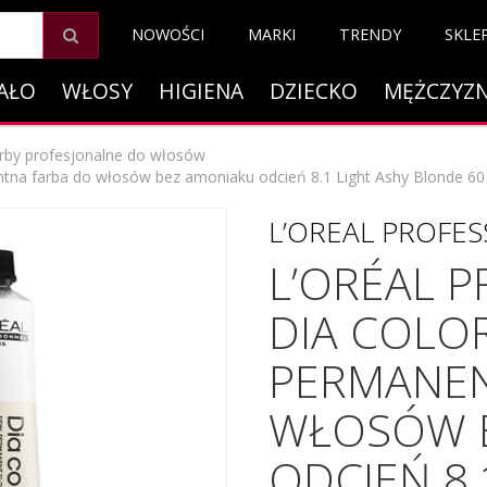
NOWOŚCI
MARKI
TRENDY
SKLE
AŁO
WŁOSY
HIGIENA
DZIECKO
MĘŻCZYZ
rby profesjonalne do włosów
ntna farba do włosów bez amoniaku odcień 8.1 Light Ashy Blonde 60
L’OREAL PROFE
L’ORÉAL 
DIA COLOR
PERMANEN
WŁOSÓW 
ODCIEŃ 8.