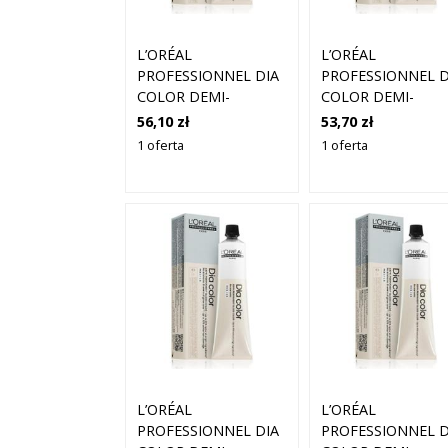
L’ORÉAL
L’ORÉAL
PROFESSIONNEL DIA
PROFESSIONNEL D
COLOR DEMI-
COLOR DEMI-
PERMANENTNA
PERMANENTNA
56,10 zł
53,70 zł
FARBA DO WŁOSÓW
FARBA DO WŁOS
1 oferta
1 oferta
BEZ AMONIAKU
BEZ AMONIAKU
ODCIEŃ 5.71 ASHY
ODCIEŃ 7.8 BLON
MATTE BROWN 60
MOCHA 60 ML
ML
L’ORÉAL
L’ORÉAL
PROFESSIONNEL DIA
PROFESSIONNEL D