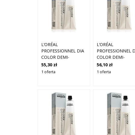
L’ORÉAL
L’ORÉAL
PROFESSIONNEL DIA
PROFESSIONNEL D
COLOR DEMI-
COLOR DEMI-
PERMANENTNA
PERMANENTNA
55,30 zł
56,10 zł
FARBA DO WŁOSÓW
FARBA DO WŁOS
1 oferta
1 oferta
BEZ AMONIAKU
BEZ AMONIAKU
ODCIEŃ 8 LIGHT
ODCIEŃ 8.34 LIGH
BLONDE 60 ML
GOLDEN COPPER
BLONDE 60 ML