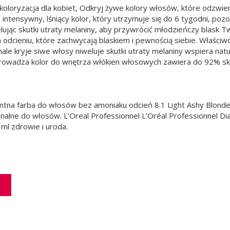
a koloryzacja dla kobiet, Odkryj żywe kolory włosów, które odzwi
intensywny, lśniący kolor, który utrzymuje się do 6 tygodni, pozo
lując skutki utraty melaniny, aby przywrócić młodzieńczy blask
dcieniu, które zachwycają blaskiem i pewnością siebie. Właściwoś
ale kryje siwe włosy niweluje skutki utraty melaniny wspiera nat
wprowadza kolor do wnętrza włókien włosowych zawiera do 92% sk
ntna farba do włosów bez amoniaku odcień 8.1 Light Ashy Blonde 
sjonalne do włosów. L’Oreal Professionnel L’Oréal Professionnel 
ml zdrowie i uroda.