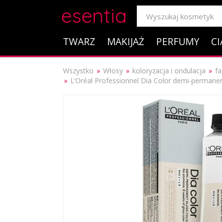
esentia
TWARZ
MAKIJAŻ
PERFUMY
CI
Wszystko
Włosy
koloryzacja i ondulacja
fa
L’Oréal Professionnel Dia Color demi-permane