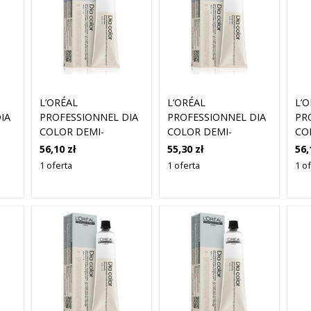
L’ORÉAL
L’ORÉAL
L’
IA
PROFESSIONNEL DIA
PROFESSIONNEL DIA
PR
COLOR DEMI-
COLOR DEMI-
CO
PERMANENTNA
PERMANENTNA
PE
56,10 zł
55,30 zł
56,
ÓW
FARBA DO WŁOSÓW
FARBA DO WŁOSÓW
FA
1 oferta
1 oferta
1 o
BEZ AMONIAKU
BEZ AMONIAKU
BE
T
ODCIEŃ 8.23 LIGHT
ODCIEŃ 8.3 LIGHT
OD
BLONDE IRIDESCENT
GOLD BLONDE 60 ML
BR
GOLD 60 ML