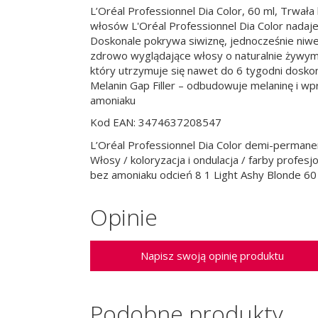
L’Oréal Professionnel Dia Color, 60 ml, Trwał
włosów L'Oréal Professionnel Dia Color nadaje 
Doskonale pokrywa siwiznę, jednocześnie niwe
zdrowo wyglądające włosy o naturalnie żywym o
który utrzymuje się nawet do 6 tygodni doskon
Melanin Gap Filler – odbudowuje melaninę i 
amoniaku
Kod EAN: 3474637208547
L’Oréal Professionnel Dia Color demi-permane
Włosy / koloryzacja i ondulacja / farby profe
bez amoniaku odcień 8 1 Light Ashy Blonde 60 
Opinie
Napisz swoją opinię produktu
Podobne produkty