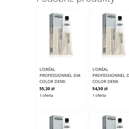
L’ORÉAL
L’ORÉAL
PROFESSIONNEL DIA
PROFESSIONNEL D
COLOR DEMI-
COLOR DEMI-
PERMANENTNA
PERMANENTNA
55,20 zł
54,50 zł
FARBA DO WŁOSÓW
FARBA DO WŁOS
1 oferta
1 oferta
BEZ AMONIAKU
BEZ AMONIAKU
ODCIEŃ 8.31 LIGHT
ODCIEŃ 9.13 VERY
ASHY GOLDEN
LIGHT ASHY BLO
BLONDE 60 ML
60 ML