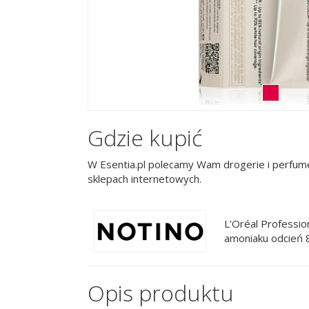
Gdzie kupić
W Esentia.pl polecamy Wam drogerie i perfume
sklepach internetowych.
L’Oréal Professi
amoniaku odcień 8
Opis produktu