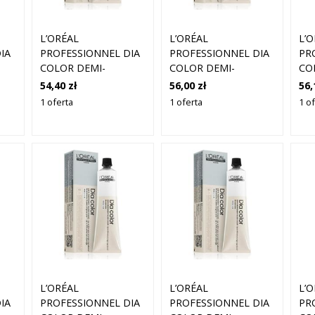
L’ORÉAL
L’ORÉAL
L’
IA
PROFESSIONNEL DIA
PROFESSIONNEL DIA
PR
COLOR DEMI-
COLOR DEMI-
CO
PERMANENTNA
PERMANENTNA
PE
54,40 zł
56,00 zł
56,
ÓW
FARBA DO WŁOSÓW
FARBA DO WŁOSÓW
FA
1 oferta
1 oferta
1 o
BEZ AMONIAKU
BEZ AMONIAKU
BE
DE
ODCIEŃ 5.8 LIGHT
ODCIEŃ 8.2 LIGHT
OD
BROWN MOCHA 60
BLOND IRIDESCENT
BL
ML
60 ML
MA
L’ORÉAL
L’ORÉAL
L’
IA
PROFESSIONNEL DIA
PROFESSIONNEL DIA
PR