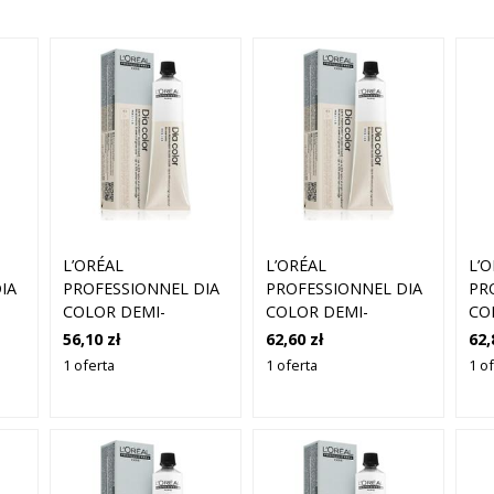
L’ORÉAL
L’ORÉAL
L’
IA
PROFESSIONNEL DIA
PROFESSIONNEL DIA
PR
COLOR DEMI-
COLOR DEMI-
CO
PERMANENTNA
PERMANENTNA
PE
56,10 zł
62,60 zł
62,
ÓW
FARBA DO WŁOSÓW
FARBA DO WŁOSÓW
FA
1 oferta
1 oferta
1 o
BEZ AMONIAKU
BEZ AMONIAKU
BE
ODCIEŃ 6.1 ASHY
ODCIEŃ 7.18 ASHY
OD
NDE
DARK BLONDE 60 ML
MOCHA BLONDE 60
GO
ML
ML