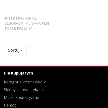
INTER FRAGRANCES
SEBORADIN MEN AMUPŁKI
FORTE PRZECIW
WYPADANIU WŁOSÓW 14 X
5,5 ML
Sortuj
Dla Kupujących
Kategorie kosmetyków
Sklepy z kosmetykami
Marki kosmetyczne
Pomoc