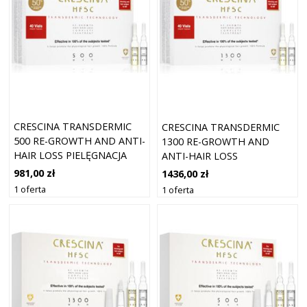
CRESCINA TRANSDERMIC
CRESCINA TRANSDERMIC
500 RE-GROWTH AND ANTI-
1300 RE-GROWTH AND
HAIR LOSS PIELĘGNACJA
ANTI-HAIR LOSS
WSPIERAJĄCA POROST
PIELĘGNACJA WSPIERAJĄCA
981,00 zł
1436,00 zł
WŁOSÓW I ZAPOBIEGAJĄCA
POROST WŁOSÓW I
1 oferta
1 oferta
ICH WYPADANIU DLA
ZAPOBIEGAJĄCA ICH
MĘŻCZYZN 40X3,5 ML
WYPADANIU DLA
MĘŻCZYZN 40X3,5 ML