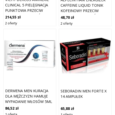
CLINICAL 5 PIELĘGNACJA
CAFFEINE LIQUID TONIK
PUNKTOWA PRZECIW
KOFEINOWY PRZECIW
WYPADANIU WŁOSÓW DLA
WYPADANIU WŁOSÓW DLA
214,55 zł
48,70 zł
MĘŻCZYZN 21 X 6 ML
MĘŻCZYZN 200 ML
2 oferty
2 oferty
DERMENA MEN KURACJA
SEBORADIN MEN FORTE X
DLA MĘŻCZYZN HAMUJE
14 AMPUŁEK
WYPADANIE WŁOSÓW 5ML
X 15 AMPUŁEK
86,52 zł
65,88 zł
1 oferta
1 oferta