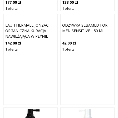
KURACJA 4 MIESIĄCE
DLA MĘŻCZYZN 50ML
177,00 zł
133,00 zł
1 oferta
1 oferta
EAU THERMALE JONZAC
ODŻYWKA SEBAMED FOR
ORGANICZNA KURACJA
MEN SENSITIVE - 50 ML
NAWILŻAJĄCA W PŁYNIE
DLA MĘŻCZYZN 50ML
142,00 zł
42,00 zł
1 oferta
1 oferta