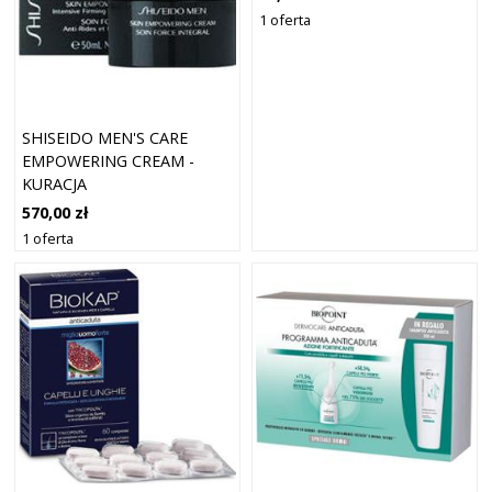
1 oferta
SHISEIDO MEN'S CARE
EMPOWERING CREAM -
KURACJA
PRZECIWZMARSZCZKOWA
570,00 zł
DLA MĘŻCZYZN - 50ML
1 oferta