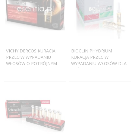
VICHY DERCOS KURACJA
BIOCLIN PHYDRIUM
PRZECIW WYPADANIU
KURACJA PRZECIW
WŁOSÓW O POTRÓJNYM
WYPADANIU WŁOSÓW DLA
DZIAŁANIU DLA MĘŻCZYZN
MĘŻCZYZN
12 LUB 18 APLIKACJI