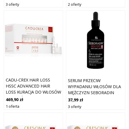
WŁOSÓW I ZAPOBIEGAJĄCA
3 oferty
2 oferty
ICH WYPADANIU 12X3.5 ML
CADU-CREX HAIR LOSS
SERUM PRZECIW
HSSC ADVANCED HAIR
WYPADANIU WŁOSÓW DLA
LOSS KURACJA DO WŁOSÓW
MĘŻCZYZN SEBORADIN
DLA MĘŻCZYZN PRZECIW
MEN FORTE 100 ML
469,90 zł
37,99 zł
ZAAWANSOWANEMU
1 oferta
3 oferty
WYPADANIU WŁOSÓW DLA
MĘŻCZYZN 40X3,5 ML