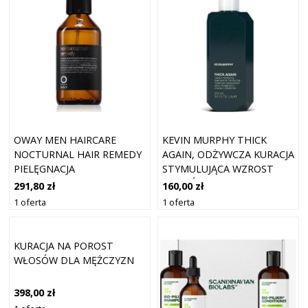
OWAY MEN HAIRCARE
KEVIN MURPHY THICK
NOCTURNAL HAIR REMEDY
AGAIN, ODŻYWCZA KURACJA
PIELĘGNACJA
STYMULUJĄCA WZROST
WZMACNIAJĄCA PRZECIW
WŁOSÓW, ZAGĘSZCZAJĄCA I
291,80 zł
160,00 zł
WYPADANIU WŁOSÓW DLA
POGRUBIAJĄCA WŁOSY
1 oferta
1 oferta
MĘŻCZYZN 100 ML
KURACJA DLA MĘŻCZYZN,
100 ML
KURACJA NA POROST
WŁOSÓW DLA MĘŻCZYZN
398,00 zł