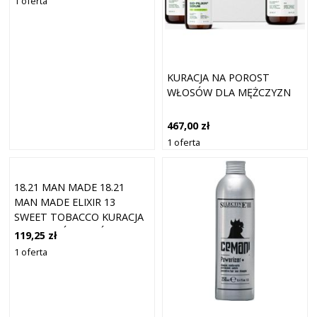
1 oferta
KURACJA NA POROST
WŁOSÓW DLA MĘŻCZYZN
467,00 zł
1 oferta
18.21 MAN MADE 18.21
MAN MADE ELIXIR 13
SWEET TOBACCO KURACJA
DO WŁOSÓW I SKÓRY
119,25 zł
GŁOWY MASKI DO WŁOSÓW
1 oferta
100 ML