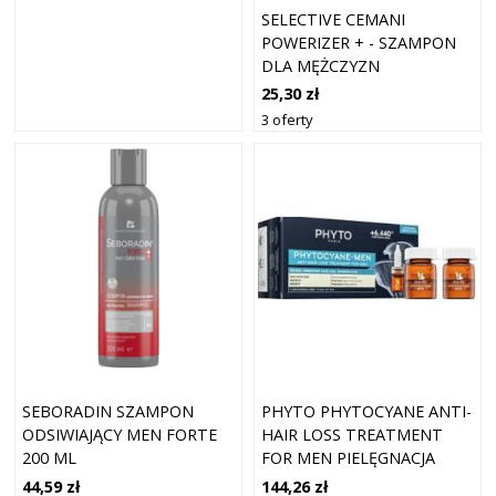
SELECTIVE CEMANI
POWERIZER + - SZAMPON
DLA MĘŻCZYZN
ZAPOBIEGAJĄCY
25,30 zł
WYPADANIU WŁOSÓW, 250
3 oferty
ML
SEBORADIN SZAMPON
PHYTO PHYTOCYANE ANTI-
ODSIWIAJĄCY MEN FORTE
HAIR LOSS TREATMENT
200 ML
FOR MEN PIELĘGNACJA
WSPIERAJĄCA POROST
44,59 zł
144,26 zł