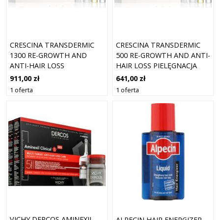
CRESCINA TRANSDERMIC
CRESCINA TRANSDERMIC
1300 RE-GROWTH AND
500 RE-GROWTH AND ANTI-
ANTI-HAIR LOSS
HAIR LOSS PIELĘGNACJA
PIELĘGNACJA WSPIERAJĄCA
WSPIERAJĄCA POROST
911,00 zł
641,00 zł
POROST WŁOSÓW I
WŁOSÓW I ZAPOBIEGAJĄCA
1 oferta
1 oferta
ZAPOBIEGAJĄCA ICH
ICH WYPADANIU DLA
WYPADANIU DLA
MĘŻCZYZN 20X3,5 ML
MĘŻCZYZN 20X3,5 ML
VICHY DERCOS AMINEXIL
ALPECIN HAIR ENERGIZER