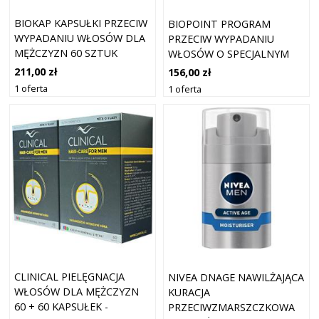
BIOKAP KAPSUŁKI PRZECIW
BIOPOINT PROGRAM
WYPADANIU WŁOSÓW DLA
PRZECIW WYPADANIU
MĘŻCZYZN 60 SZTUK
WŁOSÓW O SPECJALNYM
DZIAŁANIU
211,00 zł
156,00 zł
WZMACNIAJĄCYM DLA
1 oferta
1 oferta
MĘŻCZYZN
CLINICAL PIELĘGNACJA
NIVEA DNAGE NAWILŻAJĄCA
WŁOSÓW DLA MĘŻCZYZN
KURACJA
60 + 60 KAPSUŁEK -
PRZECIWZMARSZCZKOWA