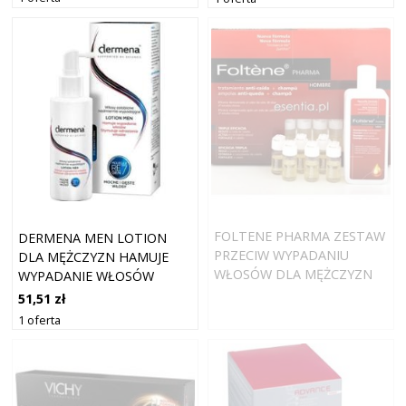
FOLTENE PHARMA ZESTAW
DERMENA MEN LOTION
PRZECIW WYPADANIU
DLA MĘŻCZYZN HAMUJE
WŁOSÓW DLA MĘŻCZYZN
WYPADANIE WŁOSÓW
12 AMPUŁEK + 200 ML
150ML
51,51 zł
1 oferta