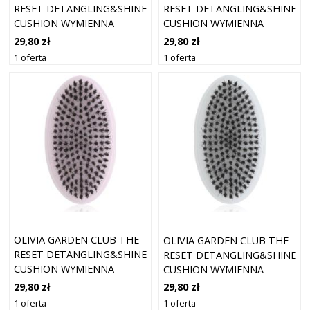
RESET DETANGLING&SHINE
RESET DETANGLING&SHINE
CUSHION WYMIENNA
CUSHION WYMIENNA
SZCZOTECZKA LILAC 1 SZT.
SZCZOTECZKA MINT 1 SZT.
29,80 zł
29,80 zł
1 oferta
1 oferta
OLIVIA GARDEN CLUB THE
OLIVIA GARDEN CLUB THE
RESET DETANGLING&SHINE
RESET DETANGLING&SHINE
CUSHION WYMIENNA
CUSHION WYMIENNA
SZCZOTECZKA PINK 1 SZT.
SZCZOTECZKA BLUE 1 SZT.
29,80 zł
29,80 zł
1 oferta
1 oferta