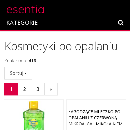
esentia
KATEGORIE
Kosmetyki po opalaniu
Znaleziono:
413
Sortuj
1
2
3
»
ŁAGODZĄCE MLECZKO PO
OPALANIU Z CZERWONĄ
MIKROALGĄ I MIKOŁAJKIEM
NADMORSKIM 200 ML YVES