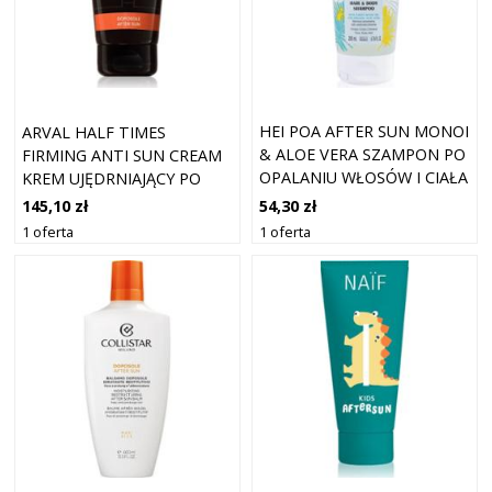
HEI POA AFTER SUN MONOI
ARVAL HALF TIMES
& ALOE VERA SZAMPON PO
FIRMING ANTI SUN CREAM
OPALANIU WŁOSÓW I CIAŁA
KREM UJĘDRNIAJĄCY PO
200 ML
OPALANIU 175 ML
54,30 zł
145,10 zł
1 oferta
1 oferta