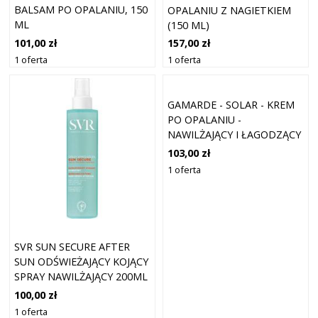
BALSAM PO OPALANIU, 150
OPALANIU Z NAGIETKIEM
ML
(150 ML)
101,00 zł
157,00 zł
1 oferta
1 oferta
GAMARDE - SOLAR - KREM
PO OPALANIU -
NAWILŻAJĄCY I ŁAGODZĄCY
- TWARZ I CIAŁO -
103,00 zł
ORGANICZNE 200 ML
1 oferta
SVR SUN SECURE AFTER
SUN ODŚWIEŻAJĄCY KOJĄCY
SPRAY NAWILŻAJĄCY 200ML
100,00 zł
1 oferta