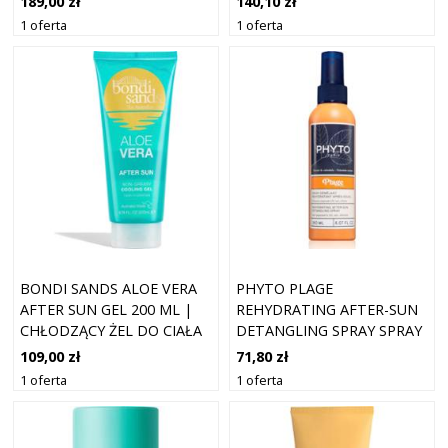
189,00 zł
140,10 zł
1 oferta
1 oferta
BONDI SANDS ALOE VERA
PHYTO PLAGE
AFTER SUN GEL 200 ML |
REHYDRATING AFTER-SUN
CHŁODZĄCY ŻEL DO CIAŁA
DETANGLING SPRAY SPRAY
PO OPALANIU
DLA ŁATWEGO
109,00 zł
71,80 zł
ROZCZESYWANIA WŁOSÓW
1 oferta
1 oferta
150 ML