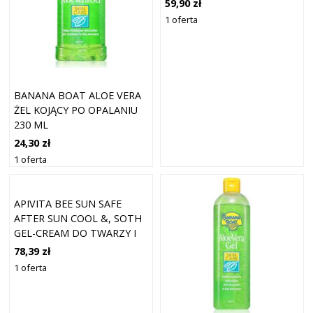
59,90 zł
ROCHER
1 oferta
BANANA BOAT ALOE VERA
ŻEL KOJĄCY PO OPALANIU
230 ML
24,30 zł
1 oferta
APIVITA BEE SUN SAFE
AFTER SUN COOL &, SOTH
GEL-CREAM DO TWARZY I
CIAŁA PO OPALANIU 100 ML
78,39 zł
1 oferta