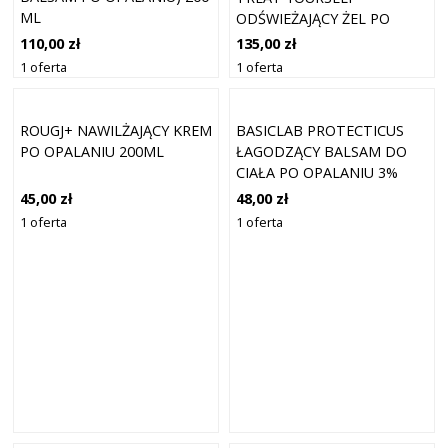
ML
ODŚWIEŻAJĄCY ŻEL PO
OPALANIU 215 ML
110,00 zł
135,00 zł
1 oferta
1 oferta
ROUGJ+ NAWILŻAJĄCY KREM
BASICLAB PROTECTICUS
PO OPALANIU 200ML
ŁAGODZĄCY BALSAM DO
CIAŁA PO OPALANIU 3%
PANTENOLU 2% KSYLITOLU
45,00 zł
48,00 zł
WITAMINA F BISALOL 100
1 oferta
1 oferta
ML PO OPALANIU