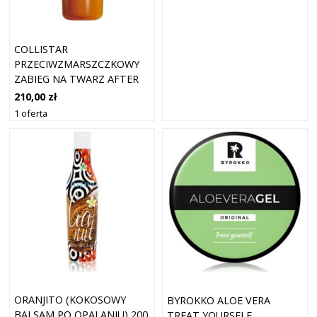
COLLISTAR
PRZECIWZMARSZCZKOWY
ZABIEG NA TWARZ AFTER
SUN 50ML
210,00 zł
1 oferta
ORANJITO (KOKOSOWY
BYROKKO ALOE VERA
BALSAM PO OPALANIU) 200
TREAT YOURSELF