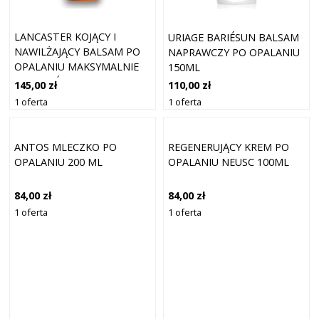
LANCASTER KOJĄCY I
URIAGE BARIÉSUN BALSAM
NAWILŻAJĄCY BALSAM PO
NAPRAWCZY PO OPALANIU
OPALANIU MAKSYMALNIE
150ML
PODKREŚLA OPALENIZNĘ
145,00 zł
110,00 zł
125 ML
1 oferta
1 oferta
ANTOS MLECZKO PO
REGENERUJĄCY KREM PO
OPALANIU 200 ML
OPALANIU NEUSC 100ML
84,00 zł
84,00 zł
1 oferta
1 oferta