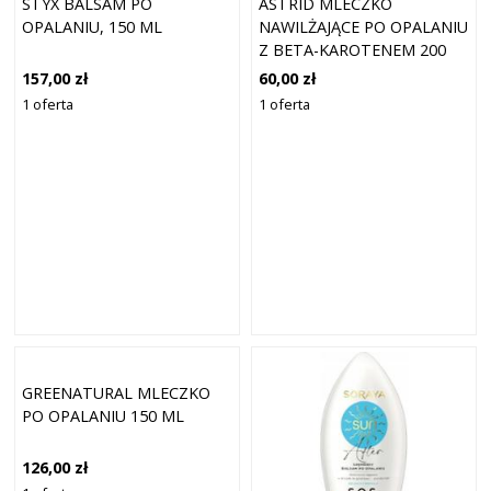
STYX BALSAM PO
ASTRID MLECZKO
OPALANIU, 150 ML
NAWILŻAJĄCE PO OPALANIU
Z BETA-KAROTENEM 200
ML
157,00 zł
60,00 zł
1 oferta
1 oferta
GREENATURAL MLECZKO
PO OPALANIU 150 ML
126,00 zł