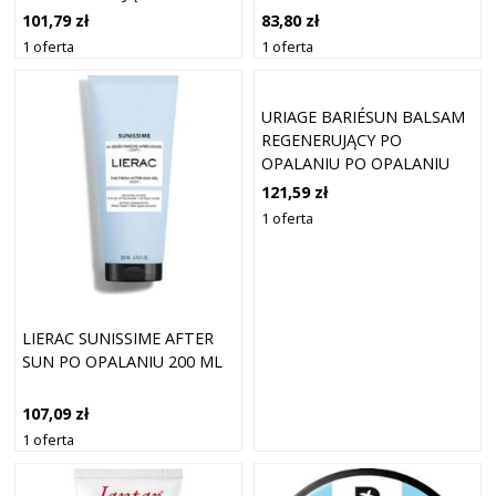
ALOESEM PO OPALANIU 400
83,80 zł
101,79 zł
ML
1 oferta
1 oferta
URIAGE BARIÉSUN BALSAM
REGENERUJĄCY PO
OPALANIU PO OPALANIU
500 ML
121,59 zł
1 oferta
LIERAC SUNISSIME AFTER
SUN PO OPALANIU 200 ML
107,09 zł
1 oferta