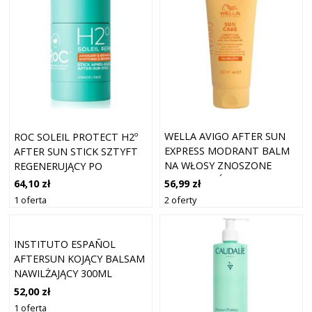
WELLA AVIGO AFTER SUN
ROC SOLEIL PROTECT H2º
EXPRESS MODRANT BALM
AFTER SUN STICK SZTYFT
NA WŁOSY ZNOSZONE
REGENERUJĄCY PO
PRZEZ SŁOŃCE - 200 ML
OPALANIU 15 G
56,99 zł
64,10 zł
2 oferty
1 oferta
INSTITUTO ESPAÑOL
AFTERSUN KOJĄCY BALSAM
NAWILŻAJĄCY 300ML
52,00 zł
1 oferta