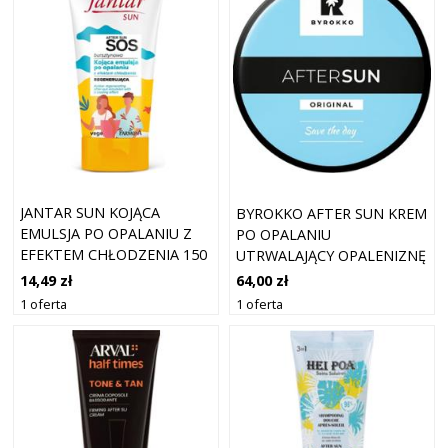
JANTAR SUN KOJĄCA
BYROKKO AFTER SUN KREM
EMULSJA PO OPALANIU Z
PO OPALANIU
EFEKTEM CHŁODZENIA 150
UTRWALAJĄCY OPALENIZNĘ
ML
PO OPALANIU 195 ML
14,49 zł
64,00 zł
1 oferta
1 oferta