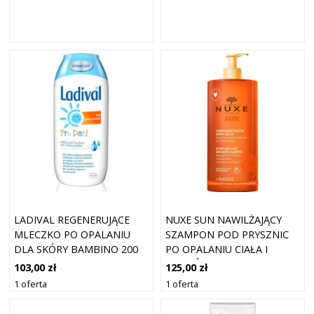
LADIVAL REGENERUJĄCE
NUXE SUN NAWILŻAJĄCY
MLECZKO PO OPALANIU
SZAMPON POD PRYSZNIC
DLA SKÓRY BAMBINO 200
PO OPALANIU CIAŁA I
ML
WŁOSÓW 750ML
103,00 zł
125,00 zł
1 oferta
1 oferta