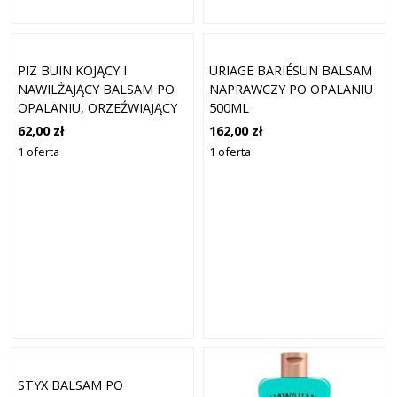
PIZ BUIN KOJĄCY I
URIAGE BARIÉSUN BALSAM
NAWILŻAJĄCY BALSAM PO
NAPRAWCZY PO OPALANIU
OPALANIU, ORZEŹWIAJĄCY
500ML
200 ML
62,00 zł
162,00 zł
1 oferta
1 oferta
STYX BALSAM PO