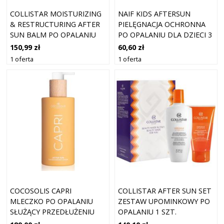
COLLISTAR MOISTURIZING
NAIF KIDS AFTERSUN
& RESTRUCTURING AFTER
PIELĘGNACJA OCHRONNA
SUN BALM PO OPALANIU
PO OPALANIU DLA DZIECI 3
400 ML
+ 100 ML
150,99 zł
60,60 zł
1 oferta
1 oferta
COCOSOLIS CAPRI
COLLISTAR AFTER SUN SET
MLECZKO PO OPALANIU
ZESTAW UPOMINKOWY PO
SŁUŻĄCY PRZEDŁUŻENIU
OPALANIU 1 SZT.
OPALENIZNY 250 ML