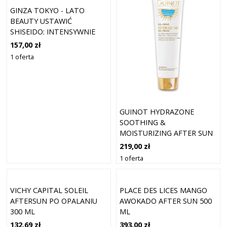
GINZA TOKYO - LATO
BEAUTY USTAWIĆ
SHISEIDO: INTENSYWNIE
REGENERUJĄCA EMULSJA PO
157,00 zł
OPALANIU 30 ML +
1 oferta
ADVANCED BODY CREATOR
- SUPER WYSZCZUPLAJĄCY
REDUKTOR
GUINOT HYDRAZONE
SOOTHING &
MOISTURIZING AFTER SUN
GEL 150ML
219,00 zł
1 oferta
VICHY CAPITAL SOLEIL
PLACE DES LICES MANGO
AFTERSUN PO OPALANIU
AWOKADO AFTER SUN 500
300 ML
ML
132,69 zł
393,00 zł