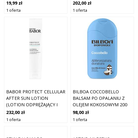
19,99 zł
202,00 zł
1 oferta
1 oferta
BABOR PROTECT CELLULAR
BILBOA COCCOBELLO
AFTER SUN LOTION
BALSAM PO OPALANIU Z
(LOTION ODPRĘŻAJĄCY I
OLEJEM KOKOSOWYM 200
REGENERUJĄCY) 150 ML
ML
232,00 zł
98,00 zł
1 oferta
1 oferta