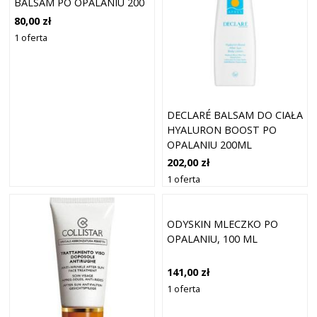
BALSAM PO OPALANIU 200
ML
80,00 zł
1 oferta
DECLARÉ BALSAM DO CIAŁA
HYALURON BOOST PO
OPALANIU 200ML
202,00 zł
1 oferta
ODYSKIN MLECZKO PO
OPALANIU, 100 ML
141,00 zł
1 oferta