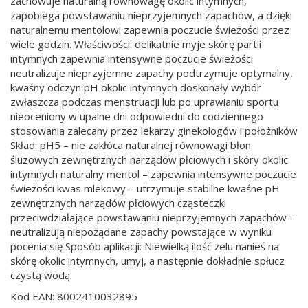
zachowuje naturalną równowagę okolic intymnych,
zapobiega powstawaniu nieprzyjemnych zapachów, a dzięki
naturalnemu mentolowi zapewnia poczucie świeżości przez
wiele godzin. Właściwości: delikatnie myje skórę partii
intymnych zapewnia intensywne poczucie świeżości
neutralizuje nieprzyjemne zapachy podtrzymuje optymalny,
kwaśny odczyn pH okolic intymnych doskonały wybór
zwłaszcza podczas menstruacji lub po uprawianiu sportu
nieoceniony w upalne dni odpowiedni do codziennego
stosowania zalecany przez lekarzy ginekologów i położników
Skład: pH5 – nie zakłóca naturalnej równowagi błon
śluzowych zewnętrznych narządów płciowych i skóry okolic
intymnych naturalny mentol – zapewnia intensywne poczucie
świeżości kwas mlekowy – utrzymuje stabilne kwaśne pH
zewnętrznych narządów płciowych cząsteczki
przeciwdziałające powstawaniu nieprzyjemnych zapachów –
neutralizują niepożądane zapachy powstające w wyniku
pocenia się Sposób aplikacji: Niewielką ilość żelu nanieś na
skórę okolic intymnych, umyj, a następnie dokładnie spłucz
czystą wodą.
Kod EAN: 8002410032895