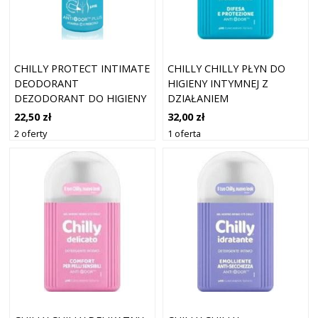
CHILLY PROTECT INTIMATE
CHILLY CHILLY PŁYN DO
DEODORANT
HIGIENY INTYMNEJ Z
DEZODORANT DO HIGIENY
DZIAŁANIEM
INTYMNEJ DLA KOBIET 50
ANTYBAKTERYJNYM 200 ML
22,50 zł
32,00 zł
ML
2 oferty
1 oferta