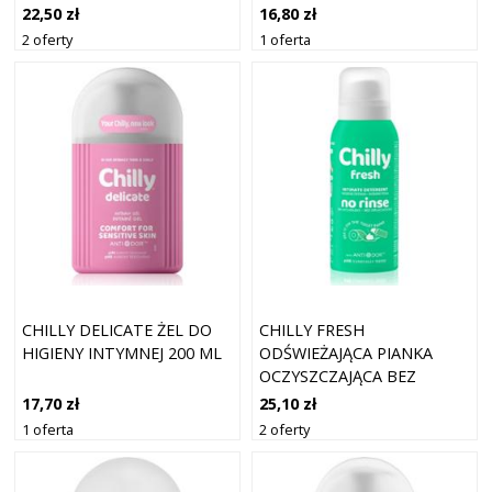
INTYMNEJ DLA KOBIET 50
22,50 zł
16,80 zł
ML
2 oferty
1 oferta
CHILLY DELICATE ŻEL DO
CHILLY FRESH
HIGIENY INTYMNEJ 200 ML
ODŚWIEŻAJĄCA PIANKA
OCZYSZCZAJĄCA BEZ
SPŁUKIWANIA DO HIGIENY
17,70 zł
25,10 zł
INTIMA 100 ML
1 oferta
2 oferty