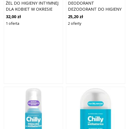
ŻEL DO HIGIENY INTYMNEJ
DEODORANT
DLA KOBIET W OKRESIE
DEZODORANT DO HIGIENY
MENOPAUZY PH6,5 200 ML
INTYMNEJ DLA KOBIET 50
32,00 zł
25,20 zł
ML
1 oferta
2 oferty