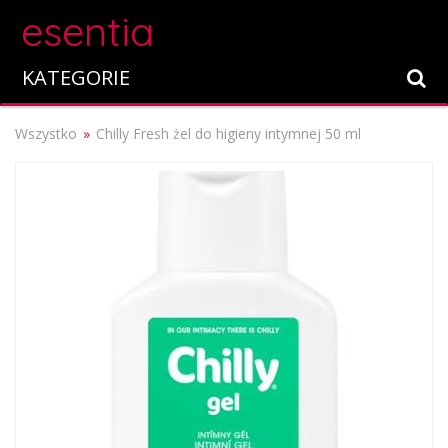
esentia
KATEGORIE
Wszystko
Chilly Fresh żel do higieny intymnej 50 ml