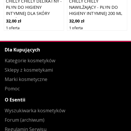
CHILLY CHILLY DELIKATNY -
CHILLY CHILLY
PŁYN DO HIGIENY
NAWILŻAJĄCY - PŁYN DO
INTYMNEJ DLA SKÓRY
HIGIENY INTYMNEJ 200 ML
WRAŻLIWEJ 200 ML
32,00 zł
32,00 zł
1 oferta
1 oferta
Dla Kupujących
Kategorie kosmetyków
Sklepy z kosmetykami
Marki kosmetyczne
Pomoc
O Esentii
Wyszukiwarka kosmetyków
Forum (archiwum)
Regulamin Serwisu