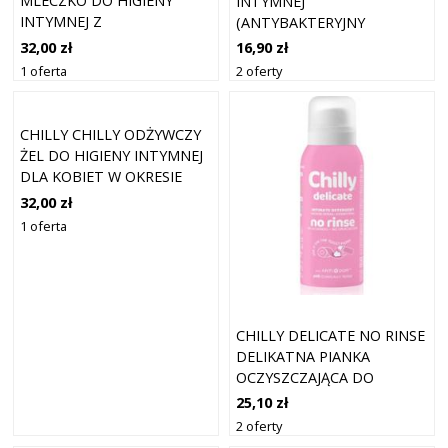
MLECZKO DO HIGIENY
INTYMNEJ
INTYMNEJ Z
(ANTYBAKTERYJNY
ANTYBAKTERYJNYM
INTYMNY) 200 ML
32,00 zł
16,90 zł
DZIAŁANIEM - PŁYN DO
1 oferta
2 oferty
HIGIENY INTYMNEJ 500 ML
CHILLY CHILLY ODŻYWCZY
ŻEL DO HIGIENY INTYMNEJ
DLA KOBIET W OKRESIE
MENOPAUZY PH6,5 200 ML
32,00 zł
1 oferta
CHILLY DELICATE NO RINSE
DELIKATNA PIANKA
OCZYSZCZAJĄCA DO
HIGIENY INTYMNEJ 100 ML
25,10 zł
2 oferty