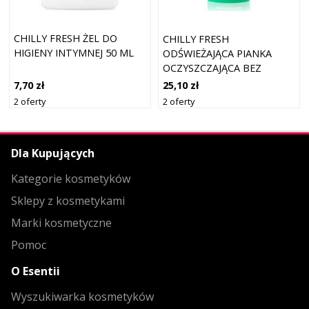
CHILLY FRESH ŻEL DO
CHILLY FRESH
HIGIENY INTYMNEJ 50 ML
ODŚWIEŻAJĄCA PIANKA
OCZYSZCZAJĄCA BEZ
SPŁUKIWANIA DO HIGIENY
7,70 zł
25,10 zł
INTIMA 100 ML
2 oferty
2 oferty
Dla Kupujących
Kategorie kosmetyków
Sklepy z kosmetykami
Marki kosmetyczne
Pomoc
O Esentii
Wyszukiwarka kosmetyków