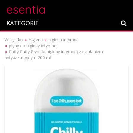
esentia
KATEGORIE
Wszystko
Higiena
higiena intymna
płyny do higieny intymnej
Chilly Chilly Płyn do higieny intymnej z działaniem
antybakteryjnym 200 ml