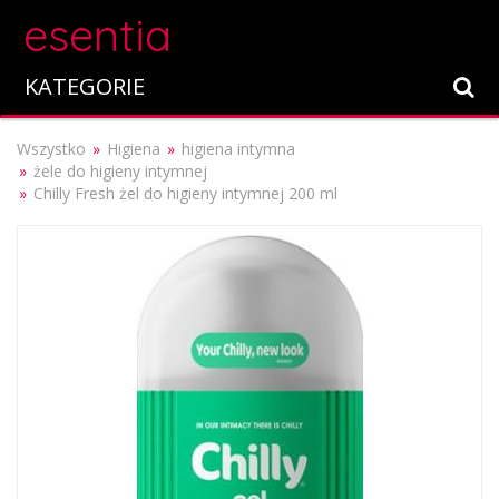
esentia
KATEGORIE
Wszystko
Higiena
higiena intymna
żele do higieny intymnej
Chilly Fresh żel do higieny intymnej 200 ml