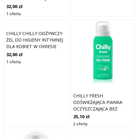
32,00 zł
1 oferta
CHILLY CHILLY ODŻYWCZY
ŻEL DO HIGIENY INTYMNEJ
DLA KOBIET W OKRESIE
MENOPAUZY PH6,5 200 ML
32,00 zł
1 oferta
CHILLY FRESH
ODŚWIEŻAJĄCA PIANKA
OCZYSZCZAJĄCA BEZ
SPŁUKIWANIA DO HIGIENY
25,10 zł
INTIMA 100 ML
2 oferty