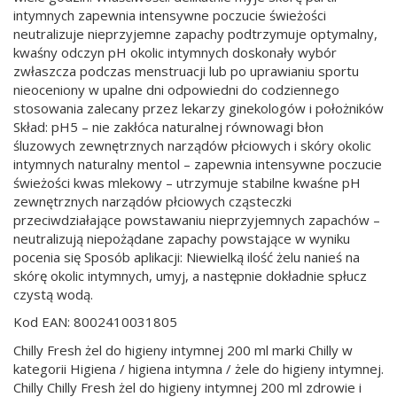
intymnych zapewnia intensywne poczucie świeżości
neutralizuje nieprzyjemne zapachy podtrzymuje optymalny,
kwaśny odczyn pH okolic intymnych doskonały wybór
zwłaszcza podczas menstruacji lub po uprawianiu sportu
nieoceniony w upalne dni odpowiedni do codziennego
stosowania zalecany przez lekarzy ginekologów i położników
Skład: pH5 – nie zakłóca naturalnej równowagi błon
śluzowych zewnętrznych narządów płciowych i skóry okolic
intymnych naturalny mentol – zapewnia intensywne poczucie
świeżości kwas mlekowy – utrzymuje stabilne kwaśne pH
zewnętrznych narządów płciowych cząsteczki
przeciwdziałające powstawaniu nieprzyjemnych zapachów –
neutralizują niepożądane zapachy powstające w wyniku
pocenia się Sposób aplikacji: Niewielką ilość żelu nanieś na
skórę okolic intymnych, umyj, a następnie dokładnie spłucz
czystą wodą.
Kod EAN: 8002410031805
Chilly Fresh żel do higieny intymnej 200 ml marki Chilly w
kategorii Higiena / higiena intymna / żele do higieny intymnej.
Chilly Chilly Fresh żel do higieny intymnej 200 ml zdrowie i