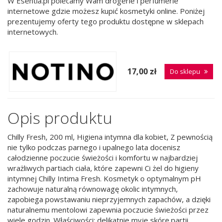
W Esentia.pl polecamy Wam drogerie i perfumerie
internetowe gdzie możesz kupić kosmetyki online. Poniżej
prezentujemy oferty tego produktu dostępne w sklepach
internetowych.
17,00 zł
Do sklepu
Opis produktu
Chilly Fresh, 200 ml, Higiena intymna dla kobiet, Z pewnością
nie tylko podczas parnego i upalnego lata docenisz
całodzienne poczucie świeżości i komfortu w najbardziej
wrażliwych partiach ciała, które zapewni Ci żel do higieny
intymnej Chilly Intima Fresh. Kosmetyk o optymalnym pH
zachowuje naturalną równowagę okolic intymnych,
zapobiega powstawaniu nieprzyjemnych zapachów, a dzięki
naturalnemu mentolowi zapewnia poczucie świeżości przez
wiele godzin. Właściwości: delikatnie myje skórę partii