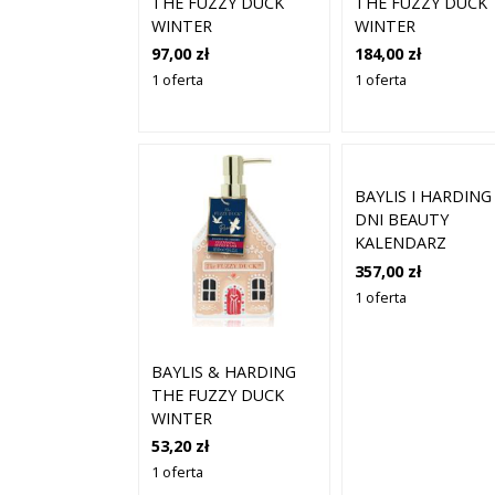
THE FUZZY DUCK
THE FUZZY DUCK
WINTER
WINTER
WONDERLAND
WONDERLAND
97,00 zł
184,00 zł
ŚWIĄTECZNY ZESTAW
ZESTAW
1 oferta
1 oferta
PREZENTOWY
PREZENTOWY NA
BOŻE NARODZENI
250 ML ŻEL POD
PRYSZNIC + 250 M
KREM POD PRYSZ
BAYLIS I HARDING
+ 30 ML KREM
DNI BEAUTY
KALENDARZ
ADWENTOWY FUZ
357,00 zł
DUCK
1 oferta
BAYLIS & HARDING
THE FUZZY DUCK
WINTER
WONDERLAND
53,20 zł
MYDŁO W PŁYNIE DO
1 oferta
RĄK ZAPACHY