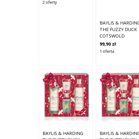
2 oferty
ŁAZIENKI)
BAYLIS & HARDIN
THE FUZZY DUCK
COTSWOLD
COCKTAILS ZEST
99,90 zł
UPOMINKOWY DO
1 oferta
WANNY
BAYLIS & HARDING
BAYLIS & HARDIN