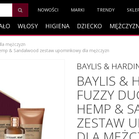
NOWOŚCI
MARKI
TRENDY
SKLE
AŁO
WŁOSY
HIGIENA
DZIECKO
MĘŻCZYZ
dla mężczyzn
 Hemp & Sandalwood zestaw upominkowy dla mężczyzn
BAYLIS & HARDI
BAYLIS & 
FUZZY DU
HEMP & 
ZESTAW 
DLA MĘŻC