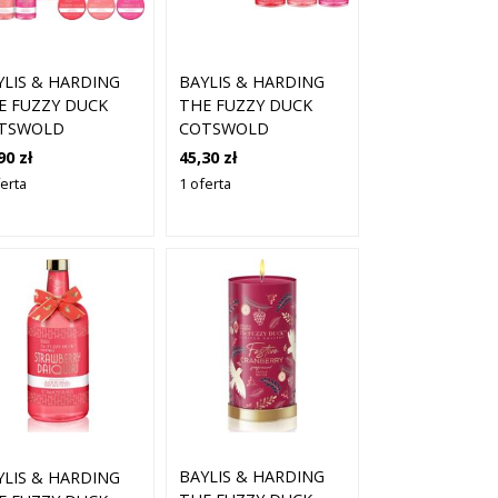
YLIS & HARDING
BAYLIS & HARDING
E FUZZY DUCK
THE FUZZY DUCK
TSWOLD
COTSWOLD
CKTAILS ZESTAW
COCKTAILS ZESTAW
90 zł
45,30 zł
OMINKOWY DO
UPOMINKOWY DO
ferta
1 oferta
IELI
KĄPIELI
BAYLIS & HARDING
YLIS & HARDING