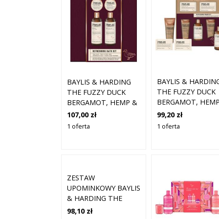
BAYLIS & HARDIN
BAYLIS & HARDING
THE FUZZY DUCK
THE FUZZY DUCK
BERGAMOT, HEMP
BERGAMOT, HEMP &
SANDALWOOD
SANDALWOOD
99,20 zł
107,00 zł
ZESTAW
ZESTAW
1 oferta
1 oferta
UPOMINKOWY DL
UPOMINKOWY DLA
MĘŻCZYZN
MĘŻCZYZN
ZESTAW
UPOMINKOWY BAYLIS
& HARDING THE
FUZZY DUCK WINTER
98,10 zł
WONDERLAND (DO