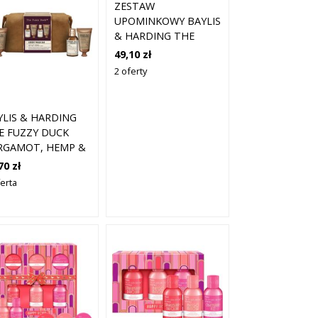
ZESTAW
UPOMINKOWY BAYLIS
& HARDING THE
FUZZY DUCK WINTER
49,10 zł
WONDERLAND (DO
2 oferty
WANNY)
YLIS & HARDING
E FUZZY DUCK
RGAMOT, HEMP &
NDALWOOD
70 zł
STAW
ferta
OMINKOWY NA
OGĘ