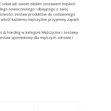
ć sobie lub swoim bliskim zestawem męskich
żdego nowoczesnego i dbającego o swój
ściwości: zestaw produktów do codziennego
wi radość każdemu mężczyźnie przyjemny zapach
s & Harding w kategorii Mężczyzna / zestawy
zestaw upominkowy dla mężczyzn zdrowie i