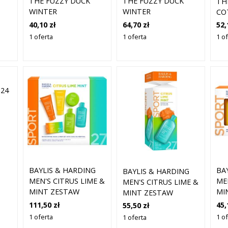
THE FUZZY DUCK
THE FUZZY DUCK
TH
WINTER
WINTER
CO
WONDERLAND PIANA
WONDERLAND PIANA
CO
40,10 zł
64,70 zł
52,
DO KĄPIELI EDYCJA
DO KĄPIELI EDYCJA
KĄP
1 oferta
1 oferta
1 o
UPOMINKOWA
UPOMINKOWA
UP
ZAPACHY CRANBERRY
ZAPACHY CRANBERRY
E
ZA
250 ML
500 ML
ST
L
DA
NIC
 24
ZY
BAYLIS & HARDING
BA
BAYLIS & HARDING
MEN'S CITRUS LIME &
ME
MEN'S CITRUS LIME &
MINT ZESTAW
MI
MINT ZESTAW
UPOMINKOWY DLA
UP
UPOMINKOWY DLA
111,50 zł
45,
55,50 zł
MĘŻCZYZN
MĘ
MĘŻCZYZN
1 oferta
1 o
1 oferta