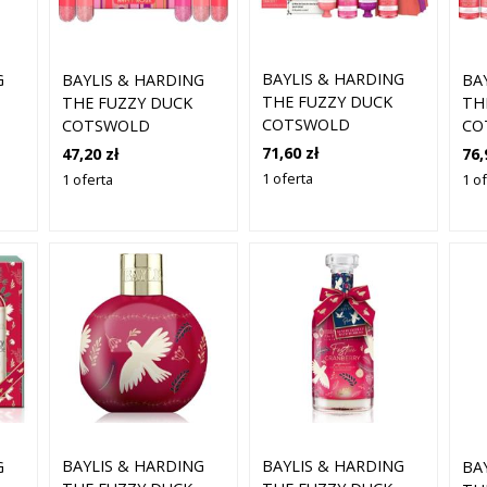
BAYLIS & HARDING
G
BAYLIS & HARDING
BA
THE FUZZY DUCK
THE FUZZY DUCK
TH
COTSWOLD
COTSWOLD
CO
COCKTAILS ZESTAW
AW
COCKTAILS ZESTAW
CO
71,60 zł
47,20 zł
76,
UPOMINKOWY
UPOMINKOWY DO
UP
1 oferta
1 oferta
1 o
DECORATIVE
KĄPIELI
KĄP
CRACKERS
BAYLIS & HARDING
BAYLIS & HARDING
G
BA