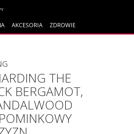
PY
NA
AKCESORIA
ZDROWIE
NG
HARDING THE
CK BERGAMOT,
SANDALWOOD
UPOMINKOWY
ZYZN