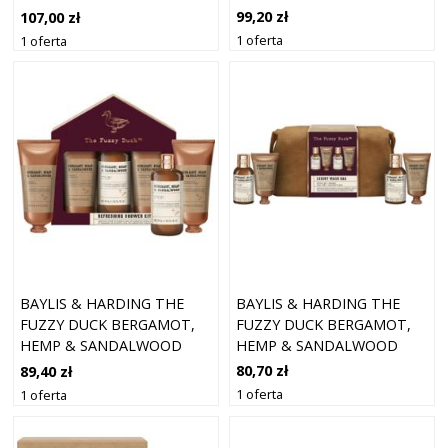
ZESTAW UPOMINKOWY DLA
ZESTAW UPOMINKOWY DLA
99,20 zł
107,00 zł
MĘŻCZYZN
MĘŻCZYZN
1 oferta
1 oferta
BAYLIS & HARDING THE
BAYLIS & HARDING THE
FUZZY DUCK BERGAMOT,
FUZZY DUCK BERGAMOT,
HEMP & SANDALWOOD
HEMP & SANDALWOOD
ZESTAW UPOMINKOWY NA
ZESTAW UPOMINKOWY DLA
80,70 zł
89,40 zł
DROGĘ
MĘŻCZYZN
1 oferta
1 oferta