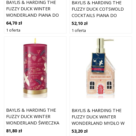
BAYLIS & HARDING THE
BAYLIS & HARDING THE
FUZZY DUCK WINTER
FUZZY DUCK COTSWOLD
WONDERLAND PIANA DO
COCKTAILS PIANA DO
KĄPIELI EDYCJA
KĄPIELI EDYCJA
64,70 zł
52,10 zł
UPOMINKOWA ZAPACHY
UPOMINKOWA ZAPACHY
1 oferta
1 oferta
CRANBERRY 500 ML
STRAWBERRY DAIQUIRI
BAYLIS & HARDING THE
BAYLIS & HARDING THE
FUZZY DUCK WINTER
FUZZY DUCK WINTER
WONDERLAND ŚWIECZKA
WONDERLAND MYDŁO W
ZAPACHOWA ZAPACHY
PŁYNIE DO RĄK ZAPACHY
81,80 zł
53,20 zł
CRANBERRY 390 G
CRANBERRY 650 ML