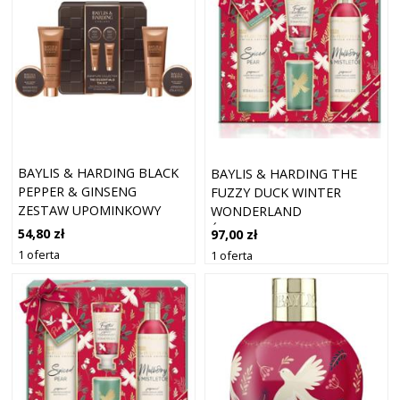
BAYLIS & HARDING BLACK
BAYLIS & HARDING THE
PEPPER & GINSENG
FUZZY DUCK WINTER
ZESTAW UPOMINKOWY
WONDERLAND
BLASZANE PUDEŁKO DLA
ŚWIĄTECZNY ZESTAW
54,80 zł
97,00 zł
MĘŻCZYZN
PREZENTOWY
1 oferta
1 oferta