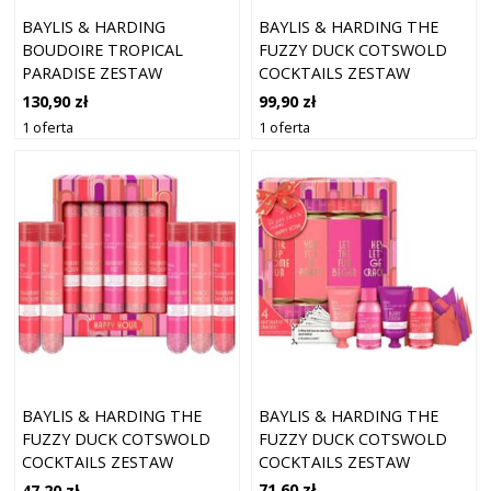
BAYLIS & HARDING
BAYLIS & HARDING THE
BOUDOIRE TROPICAL
FUZZY DUCK COTSWOLD
PARADISE ZESTAW
COCKTAILS ZESTAW
UPOMINKOWY BLASZANE
UPOMINKOWY DO WANNY
130,90 zł
99,90 zł
PUDEŁKO
1 oferta
1 oferta
BAYLIS & HARDING THE
BAYLIS & HARDING THE
FUZZY DUCK COTSWOLD
FUZZY DUCK COTSWOLD
COCKTAILS ZESTAW
COCKTAILS ZESTAW
UPOMINKOWY DECORATIVE
UPOMINKOWY DO KĄPIELI
71,60 zł
47,20 zł