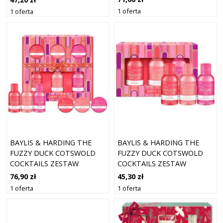
CRACKERS
1 oferta
1 oferta
BAYLIS & HARDING THE
BAYLIS & HARDING THE
FUZZY DUCK COTSWOLD
FUZZY DUCK COTSWOLD
COCKTAILS ZESTAW
COCKTAILS ZESTAW
UPOMINKOWY DO KĄPIELI
UPOMINKOWY DO KĄPIELI
76,90 zł
45,30 zł
1 oferta
1 oferta