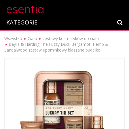
esentia
KATEGORIE
Wszystko
Ciało
zestawy kosmetyków do ciała
Baylis & Harding The Fuzzy Duck Bergamot, Hemp &
Sandalwood zestaw upominkowy blaszane pudełko