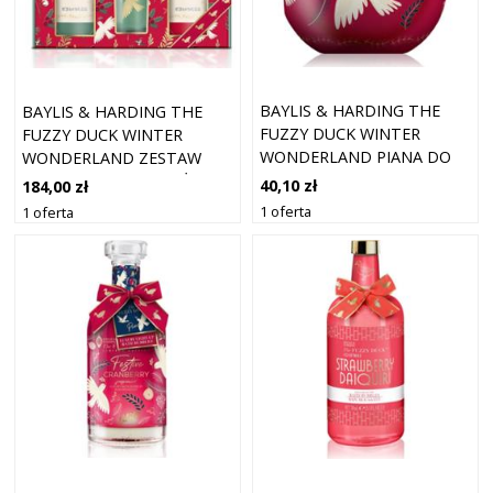
BAYLIS & HARDING THE
BAYLIS & HARDING THE
FUZZY DUCK WINTER
FUZZY DUCK WINTER
WONDERLAND PIANA DO
WONDERLAND ZESTAW
KĄPIELI EDYCJA
PREZENTOWY NA BOŻE
40,10 zł
184,00 zł
UPOMINKOWA ZAPACHY
NARODZENIE 250 ML ŻEL
1 oferta
1 oferta
CRANBERRY 250 ML
POD PRYSZNIC + 250 ML
KREM POD PRYSZNIC + 30
ML KREM