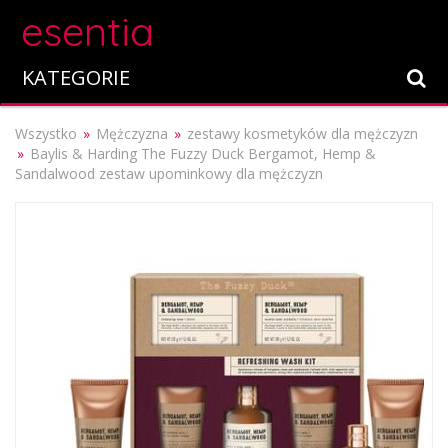
esentia
KATEGORIE
Wszystko
Mężczyzna
zestawy kosmetyków dla mężczyzn
Baylis & Harding The Fuzzy Duck Bergamot, Hemp &
Sandalwood zestaw upominkowy dla mężczyzn