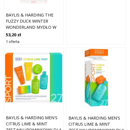
BAYLIS & HARDING THE
FUZZY DUCK WINTER
WONDERLAND MYDŁO W
PŁYNIE DO RĄK ZAPACHY
53,20 zł
CRANBERRY 650 ML
1 oferta
BAYLIS & HARDING MEN'S
BAYLIS & HARDING MEN'S
CITRUS LIME & MINT
CITRUS LIME & MINT
ZESTAW UPOMINKOWY DLA