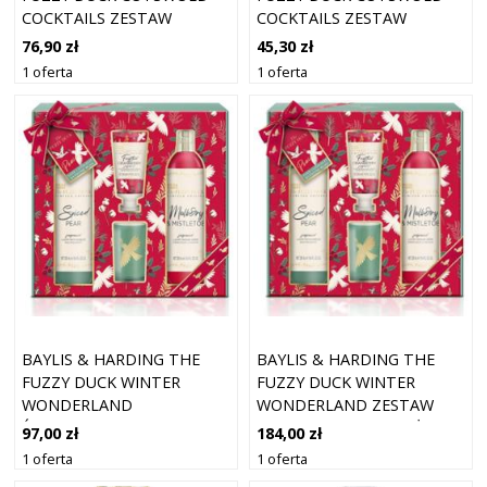
COCKTAILS ZESTAW
COCKTAILS ZESTAW
UPOMINKOWY DO KĄPIELI
UPOMINKOWY DO KĄPIELI
76,90 zł
45,30 zł
1 oferta
1 oferta
BAYLIS & HARDING THE
BAYLIS & HARDING THE
FUZZY DUCK WINTER
FUZZY DUCK WINTER
WONDERLAND
WONDERLAND ZESTAW
ŚWIĄTECZNY ZESTAW
PREZENTOWY NA BOŻE
97,00 zł
184,00 zł
PREZENTOWY
NARODZENIE 250 ML ŻEL
1 oferta
1 oferta
POD PRYSZNIC + 250 ML