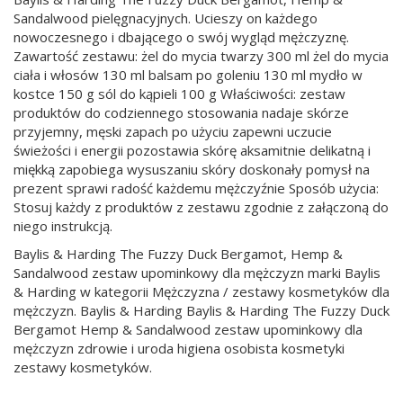
Sandalwood pielęgnacyjnych. Ucieszy on każdego
nowoczesnego i dbającego o swój wygląd mężczyznę.
Zawartość zestawu: żel do mycia twarzy 300 ml żel do mycia
ciała i włosów 130 ml balsam po goleniu 130 ml mydło w
kostce 150 g sól do kąpieli 100 g Właściwości: zestaw
produktów do codziennego stosowania nadaje skórze
przyjemny, męski zapach po użyciu zapewni uczucie
świeżości i energii pozostawia skórę aksamitnie delikatną i
miękką zapobiega wysuszaniu skóry doskonały pomysł na
prezent sprawi radość każdemu mężczyźnie Sposób użycia:
Stosuj każdy z produktów z zestawu zgodnie z załączoną do
niego instrukcją.
Baylis & Harding The Fuzzy Duck Bergamot, Hemp &
Sandalwood zestaw upominkowy dla mężczyzn marki Baylis
& Harding w kategorii Mężczyzna / zestawy kosmetyków dla
mężczyzn. Baylis & Harding Baylis & Harding The Fuzzy Duck
Bergamot Hemp & Sandalwood zestaw upominkowy dla
mężczyzn zdrowie i uroda higiena osobista kosmetyki
zestawy kosmetyków.