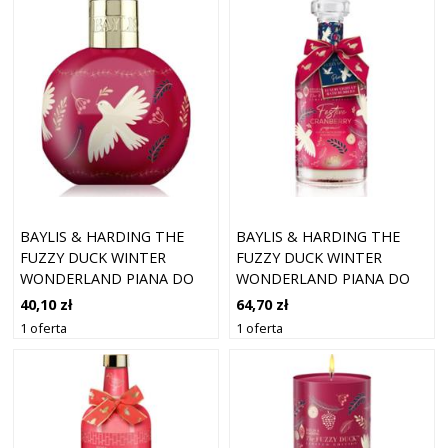
KREM POD PRYSZNIC + 30
ML KREM
BAYLIS & HARDING THE
BAYLIS & HARDING THE
FUZZY DUCK WINTER
FUZZY DUCK WINTER
WONDERLAND PIANA DO
WONDERLAND PIANA DO
KĄPIELI EDYCJA
KĄPIELI EDYCJA
40,10 zł
64,70 zł
UPOMINKOWA ZAPACHY
UPOMINKOWA ZAPACHY
1 oferta
1 oferta
CRANBERRY 250 ML
CRANBERRY 500 ML