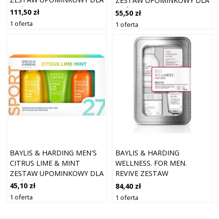
ZESTAW UPOMINKOWY DLA
MĘŻCZYZN
MĘŻCZYZN
111,50 zł
55,50 zł
1 oferta
1 oferta
BAYLIS & HARDING MEN'S
BAYLIS & HARDING
CITRUS LIME & MINT
WELLNESS. FOR MEN.
ZESTAW UPOMINKOWY DLA
REVIVE ZESTAW
MĘŻCZYZN
UPOMINKOWY DO KĄPIELI
45,10 zł
84,40 zł
DLA MĘŻCZYZN
1 oferta
1 oferta