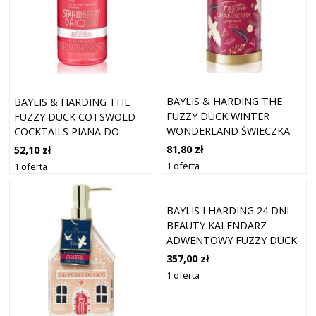
BAYLIS & HARDING THE
BAYLIS & HARDING THE
FUZZY DUCK WINTER
FUZZY DUCK COTSWOLD
WONDERLAND ŚWIECZKA
COCKTAILS PIANA DO
ZAPACHOWA ZAPACHY
KĄPIELI EDYCJA
81,80 zł
52,10 zł
CRANBERRY 390 G
UPOMINKOWA ZAPACHY
1 oferta
1 oferta
STRAWBERRY DAIQUIRI
BAYLIS I HARDING 24 DNI
BEAUTY KALENDARZ
ADWENTOWY FUZZY DUCK
357,00 zł
1 oferta