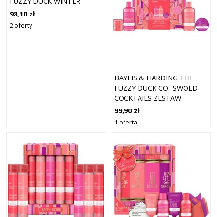
FUZZY DUCK WINTER
WONDERLAND (DO
98,10 zł
ŁAZIENKI)
2 oferty
BAYLIS & HARDING THE
FUZZY DUCK COTSWOLD
COCKTAILS ZESTAW
UPOMINKOWY DO WANNY
99,90 zł
1 oferta