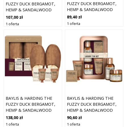
FUZZY DUCK BERGAMOT,
FUZZY DUCK BERGAMOT,
HEMP & SANDALWOOD
HEMP & SANDALWOOD
ZESTAW UPOMINKOWY DLA
ZESTAW UPOMINKOWY DLA
89,40 zł
107,00 zł
MĘŻCZYZN
MĘŻCZYZN
1 oferta
1 oferta
BAYLIS & HARDING THE
BAYLIS & HARDING THE
FUZZY DUCK BERGAMOT,
FUZZY DUCK BERGAMOT,
HEMP & SANDALWOOD
HEMP & SANDALWOOD
ZESTAW UPOMINKOWY DLA
ZESTAW UPOMINKOWY
138,00 zł
90,60 zł
MĘŻCZYZN
BLASZANE PUDEŁKO
1 oferta
1 oferta