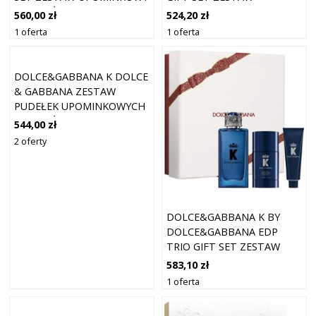
DLA MĘŻCZYZN
UPOMINKOWY DLA
560,00 zł
524,20 zł
MĘŻCZYZN
1 oferta
1 oferta
DOLCE&GABBANA K DOLCE
& GABBANA ZESTAW
PUDEŁEK UPOMINKOWYCH
DLA MĘŻCZYZN II. 1 SZT
544,00 zł
2 oferty
DOLCE&GABBANA K BY
DOLCE&GABBANA EDP
TRIO GIFT SET ZESTAW
UPOMINKOWY DLA
583,10 zł
MĘŻCZYZN
1 oferta