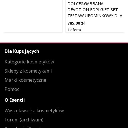
DOLCE&GABBANA
DEVOTION EDPI GIFT SET
ZESTAW UPOMINKOWY DLA
KOBIET
785,00 zł
1 oferta
Dla Kupujących
Kategorie kosmetyków
Sklepy z kosmetykami
Marki kosmetyczne
Pomoc
O Esentii
Wyszukiwarka kosmetyków
Forum (archiwum)