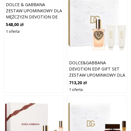
DOLCE & GABBANA
ZESTAW UPOMINKOWY DLA
MĘŻCZYZN DEVOTION DE
PARFUM SPRAY 100 ML +
548,00 zł
EDP SPRAY 10 ML
1 oferta
DOLCE&GABBANA
DEVOTION EDP GIFT SET
ZESTAW UPOMINKOWY DLA
KOBIET
713,20 zł
1 oferta