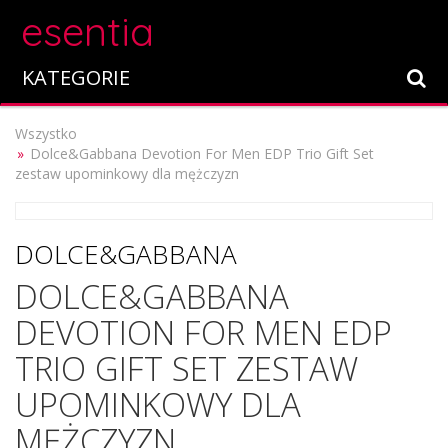
esentia
KATEGORIE
Wszystko
Dolce&Gabbana Devotion For Men EDP Trio Gift Set
zestaw upominkowy dla mężczyzn
DOLCE&GABBANA
DOLCE&GABBANA
DEVOTION FOR MEN EDP
TRIO GIFT SET ZESTAW
UPOMINKOWY DLA
MĘŻCZYZN