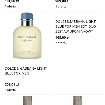
581,00 zł
569,00 zł
1 oferta
1 oferta
DOLCE&GABBANA LIGHT
BLUE FOR MEN EDT DUO
ZESTAW UPOMINKOWY
NOWY ZESTAW
468,00 zł
UPOMINKOWY DLA
2 oferty
MĘŻCZYZN
DOLCE & GABBANA LIGHT
BLUE FOR MEN
202,01 zł
1 oferta