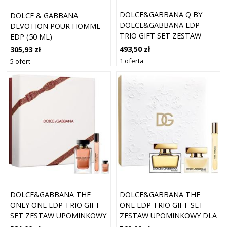
DOLCE&GABBANA Q BY
DOLCE & GABBANA
DOLCE&GABBANA EDP
DEVOTION POUR HOMME
TRIO GIFT SET ZESTAW
EDP (50 ML)
UPOMINKOWY DLA KOBIET
493,50 zł
305,93 zł
1 oferta
5 ofert
DOLCE&GABBANA THE
DOLCE&GABBANA THE
ONLY ONE EDP TRIO GIFT
ONE EDP TRIO GIFT SET
SET ZESTAW UPOMINKOWY
ZESTAW UPOMINKOWY DLA
DLA KOBIET
KOBIET