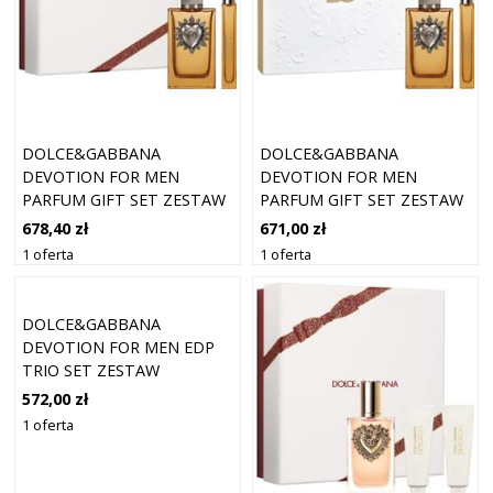
DOLCE&GABBANA
DOLCE&GABBANA
DEVOTION FOR MEN
DEVOTION FOR MEN
PARFUM GIFT SET ZESTAW
PARFUM GIFT SET ZESTAW
UPOMINKOWY DLA
UPOMINKOWY DLA
678,40 zł
671,00 zł
MĘŻCZYZN
MĘŻCZYZN
1 oferta
1 oferta
DOLCE&GABBANA
DEVOTION FOR MEN EDP
TRIO SET ZESTAW
PREZENTOWY DLA
572,00 zł
MĘŻCZYZN
1 oferta