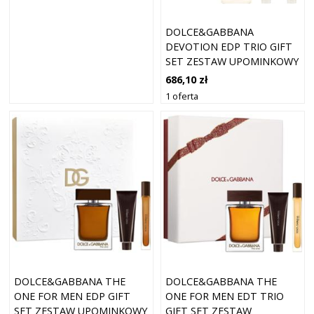
DOLCE&GABBANA
DEVOTION EDP TRIO GIFT
SET ZESTAW UPOMINKOWY
DLA KOBIET
686,10 zł
1 oferta
DOLCE&GABBANA THE
DOLCE&GABBANA THE
ONE FOR MEN EDP GIFT
ONE FOR MEN EDT TRIO
SET ZESTAW UPOMINKOWY
GIFT SET ZESTAW