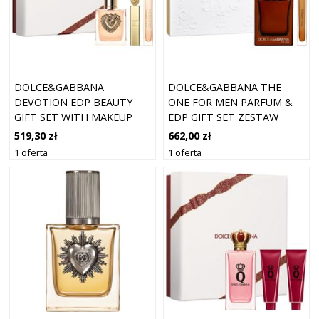
DOLCE&GABBANA
DOLCE&GABBANA THE
DEVOTION EDP BEAUTY
ONE FOR MEN PARFUM &
GIFT SET WITH MAKEUP
EDP GIFT SET ZESTAW
ZESTAW UPOMINKOWY DLA
UPOMINKOWY DLA
519,30 zł
662,00 zł
KOBIET
MĘŻCZYZN
1 oferta
1 oferta