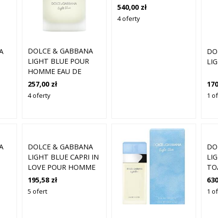
TOILETTE 200 ML
540,00 zł
4 oferty
DOLCE & GABBANA
A
DO
LIGHT BLUE POUR
LI
HOMME EAU DE
TOILETTE 50 ML
257,00 zł
170
4 oferty
1 o
A
DOLCE & GABBANA
DO
LIGHT BLUE CAPRI IN
LI
LOVE POUR HOMME
TO
EAU DE PARFUM 50 M
195,58 zł
630
5 ofert
1 o