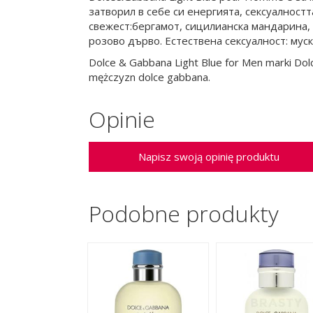
затворил в себе си енергията, сексуалнос
свежест:бергамот, сицилианска мандарина,
розово дърво. Естествена сексуалност: муск
Dolce & Gabbana Light Blue for Men marki Do
mężczyzn dolce gabbana.
Opinie
Napisz swoją opinię produktu
Podobne produkty