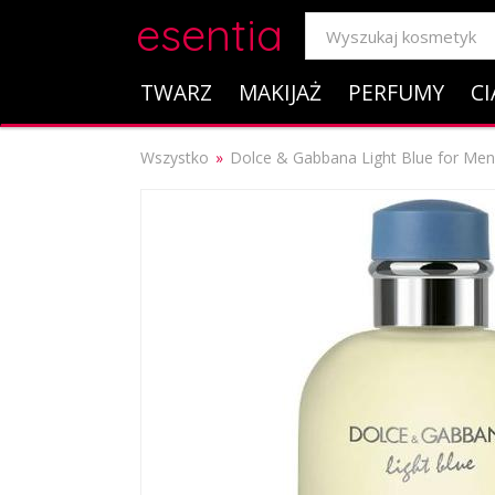
esentia
TWARZ
MAKIJAŻ
PERFUMY
CI
Wszystko
Dolce & Gabbana Light Blue for Men