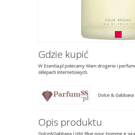
Gdzie kupić
W Esentia.pl polecamy Wam drogerie i perfume
sklepach internetowych.
Dolce & Gabbana 
Opis produktu
Dolce&Gabbana Light Blue pour Homme е за 