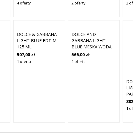
DLA KOBIET
DL
4 oferty
2 oferty
2 of
DOLCE & GABBANA
DOLCE AND
LIGHT BLUE EDT M
GABBANA LIGHT
125 ML
BLUE MĘSKA WODA
TOALETOWA
507,00 zł
566,00 zł
SUMMER VIBES W
1 oferta
1 oferta
SPRAYU 125ML
DO
LI
PA
382
1 o