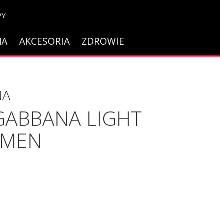
PY
NA
AKCESORIA
ZDROWIE
NA
GABBANA LIGHT
 MEN