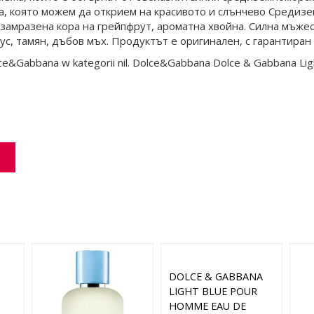
тта, която можем да открием на красивото и слънчево Среди
 замразена кора на грейпфрут, ароматна хвойна. Силна мъжес
ус, тамян, дъбов мъх. Продуктът е оригинален, с гарантиран
lce&Gabbana w kategorii nil. Dolce&Gabbana Dolce & Gabbana Lig
DOLCE & GABBANA
LIGHT BLUE POUR
HOMME EAU DE