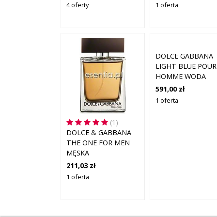
4 oferty
1 oferta
DOLCE GABBANA
LIGHT BLUE POUR
HOMME WODA
TOALETOWA W
591,00 zł
FORMACIE 200ML
1 oferta
(1)
DOLCE & GABBANA
THE ONE FOR MEN
MĘSKA
211,03 zł
1 oferta