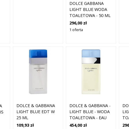
DOLCE GABBANA
LIGHT BLUE WODA
TOALETOWA - 50 ML
296,00 zł
1 oferta
DOLCE & GABBANA
DOLCE & GABBANA -
DO
A
LIGHT BLUE EDT W
LIGHT BLUE - WODA
LI
IS
25 ML
TOALETOWA - EAU
TO
DE TOILETTE 100ML -
DE
109,93 zł
454,00 zł
296