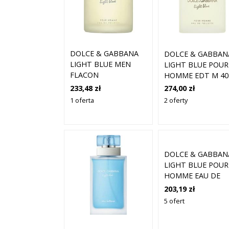
DOLCE & GABBANA
DOLCE & GABBAN
LIGHT BLUE MEN
LIGHT BLUE POUR
FLACON
HOMME EDT M 40
ML
233,48 zł
274,00 zł
1 oferta
2 oferty
DOLCE & GABBAN
LIGHT BLUE POUR
HOMME EAU DE
TOILETTE 100 ML
203,19 zł
5 ofert