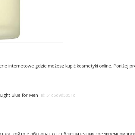
rie internetowe gdzie możesz kupić kosmetyki online. Poniżej 
Light Blue for Men
id: 51d5d9d5051c
мъжа, който е обгърнат от съблазнителния средиземноморски