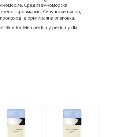
земноморие. Средиземноморска
твеност:розмарин, Сичуански пипер,
 произход, в оригинална опаковка.
ht Blue for Men perfumy perfumy dla