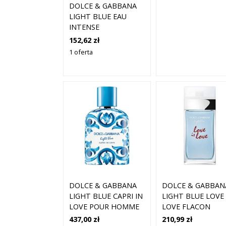
DOLCE & GABBANA
LIGHT BLUE EAU
INTENSE
152,62 zł
1 oferta
DOLCE & GABBANA
DOLCE & GABBAN
LIGHT BLUE CAPRI IN
LIGHT BLUE LOVE 
LOVE POUR HOMME
LOVE FLACON
EAU DE PARFUM 100
437,00 zł
210,99 zł