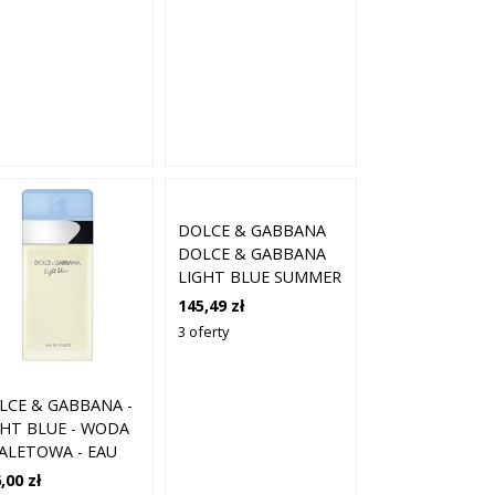
DOLCE & GABBANA
DOLCE & GABBANA
LIGHT BLUE SUMMER
VIBES - EDT -
145,49 zł
POJEMNOŚĆ: 50 ML
3 oferty
LCE & GABBANA -
GHT BLUE - WODA
ALETOWA - EAU
 TOILETTE 50ML -
,00 zł