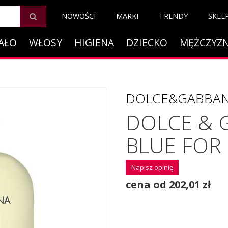
NOWOŚCI
MARKI
TRENDY
SKLE
AŁO
WŁOSY
HIGIENA
DZIECKO
MĘŻCZYZ
DOLCE&GABBA
DOLCE & 
BLUE FOR
Napisz opinię
cena od 202,01 zł