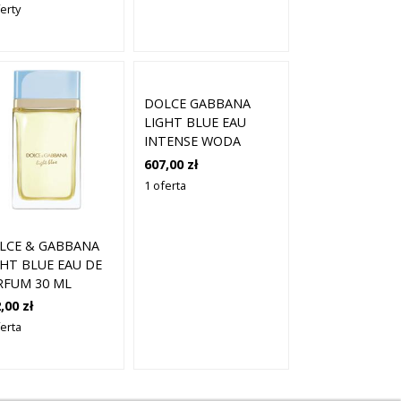
A KOBIET
erty
DOLCE GABBANA
LIGHT BLUE EAU
INTENSE WODA
PERFUMOWANA - 100
607,00 zł
ML
1 oferta
LCE & GABBANA
GHT BLUE EAU DE
RFUM 30 ML
,00 zł
ferta