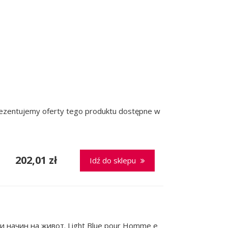
prezentujemy oferty tego produktu dostępne w
202,01 zł
Idź do sklepu
 начин на живот. Light Blue pour Homme е