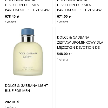
DEVOTION FOR MEN
DEVOTION FOR MEN
PARFUM GIFT SET ZESTAW
PARFUM GIFT SET ZESTAW
UPOMINKOWY DLA
UPOMINKOWY DLA
678,40 zł
671,00 zł
MĘŻCZYZN
MĘŻCZYZN
1 oferta
1 oferta
DOLCE & GABBANA
ZESTAW UPOMINKOWY DLA
MĘŻCZYZN DEVOTION DE
PARFUM SPRAY 100 ML +
548,00 zł
EDP SPRAY 10 ML
1 oferta
DOLCE & GABBANA LIGHT
BLUE FOR MEN
202,01 zł
1 oferta