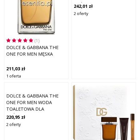
MĘŻCZYZN 100 ML
242,01 zł
2 oferty
(1)
DOLCE & GABBANA THE
ONE FOR MEN MĘSKA
211,03 zł
1 oferta
DOLCE & GABBANA THE
ONE FOR MEN WODA
TOALETOWA DLA
MĘŻCZYZN 150 ML
220,95 zł
2 oferty