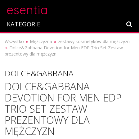
esentia
KATEGORIE
Wszystko
Mężczyzna
zestawy kosmetyków dla mężczyzn
Dolce&Gabbana Devotion for Men EDP Trio Set Zestaw
prezentowy dla mężczyzn
DOLCE&GABBANA
DOLCE&GABBANA
DEVOTION FOR MEN EDP
TRIO SET ZESTAW
PREZENTOWY DLA
MĘŻCZYZN