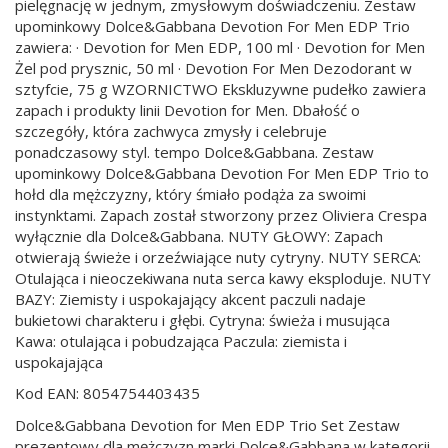
pielęgnację w jednym, zmysłowym doświadczeniu. Zestaw
upominkowy Dolce&Gabbana Devotion For Men EDP Trio
zawiera: · Devotion for Men EDP, 100 ml · Devotion for Men
Żel pod prysznic, 50 ml · Devotion For Men Dezodorant w
sztyfcie, 75 g WZORNICTWO Ekskluzywne pudełko zawiera
zapach i produkty linii Devotion for Men. Dbałość o
szczegóły, która zachwyca zmysły i celebruje
ponadczasowy styl. tempo Dolce&Gabbana. Zestaw
upominkowy Dolce&Gabbana Devotion For Men EDP Trio to
hołd dla mężczyzny, który śmiało podąża za swoimi
instynktami. Zapach został stworzony przez Oliviera Crespa
wyłącznie dla Dolce&Gabbana. NUTY GŁOWY: Zapach
otwierają świeże i orzeźwiające nuty cytryny. NUTY SERCA:
Otulająca i nieoczekiwana nuta serca kawy eksploduje. NUTY
BAZY: Ziemisty i uspokajający akcent paczuli nadaje
bukietowi charakteru i głębi. Cytryna: świeża i musująca
Kawa: otulająca i pobudzająca Paczula: ziemista i
uspokajająca
Kod EAN: 8054754403435
Dolce&Gabbana Devotion for Men EDP Trio Set Zestaw
prezentowy dla mężczyzn marki Dolce&Gabbana w kategorii