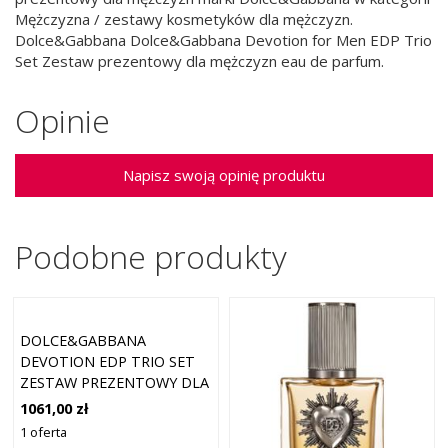
Mężczyzna / zestawy kosmetyków dla mężczyzn.
Dolce&Gabbana Dolce&Gabbana Devotion for Men EDP Trio
Set Zestaw prezentowy dla mężczyzn eau de parfum.
Opinie
Napisz swoją opinię produktu
Podobne produkty
DOLCE&GABBANA
DEVOTION EDP TRIO SET
ZESTAW PREZENTOWY DLA
KOBIET
1061,00 zł
1 oferta