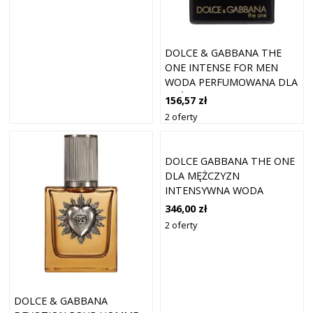
DOLCE & GABBANA THE
ONE INTENSE FOR MEN
WODA PERFUMOWANA DLA
MĘŻCZYZN 50 ML
156,57 zł
2 oferty
DOLCE GABBANA THE ONE
DLA MĘŻCZYZN
INTENSYWNA WODA
PERFUMOWANA EDP - 50ML
346,00 zł
2 oferty
DOLCE & GABBANA