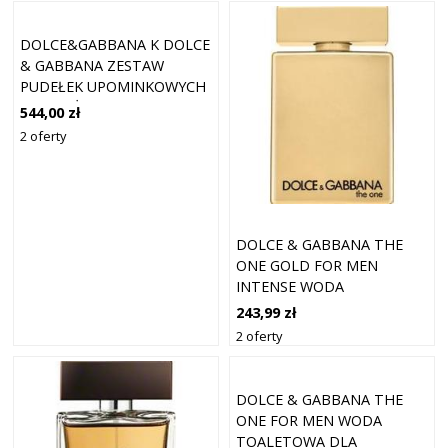
DOLCE&GABBANA K DOLCE
& GABBANA ZESTAW
PUDEŁEK UPOMINKOWYCH
DLA MĘŻCZYZN II. 1 SZT
544,00 zł
2 oferty
DOLCE & GABBANA THE
ONE GOLD FOR MEN
INTENSE WODA
PERFUMOWANA DLA
243,99 zł
MĘŻCZYZN 100 ML
2 oferty
DOLCE & GABBANA THE
ONE FOR MEN WODA
TOALETOWA DLA