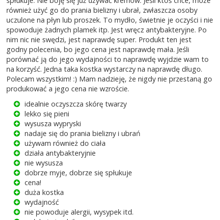
spłukuje. Nie boję się już używać kremów. Jeśli ktoś chce, może
również użyć go do prania bielizny i ubrał, zwłaszcza osoby
uczulone na płyn lub proszek. To mydło, świetnie je oczyści i nie
spowoduje żadnych plamek itp. Jest wręcz antybakteryjne. Po
nim nic nie swędzi, jest naprawdę super. Produkt ten jest
godny polecenia, bo jego cena jest naprawdę mała. Jeśli
porównać ją do jego wydajności to naprawdę wyjdzie wam to
na korzyść. Jedna taka kostka wystarczy na naprawdę długo.
Polecam wszystkim! :) Mam nadzieję, że nigdy nie przestaną go
produkować a jego cena nie wzroście.
idealnie oczyszcza skórę twarzy
lekko się pieni
wysusza wypryski
nadaje się do prania bielizny i ubrań
używam również do ciała
działa antybakteryjnie
nie wysusza
dobrze myje, dobrze się spłukuje
cena!
duża kostka
wydajność
nie powoduje alergii, wysypek itd.