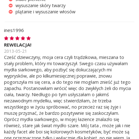
wysuszanie skóry twarzy
plątanie i wysuszanie włosów
ines1996
REWELACJA!
2013-05-21
Cześć dziewczyny, moja cera czyli trądzikowa, mieszana to
stały problem, który mi towarzyszył. Swego czasu używałam
mydła siarkowego, aby pozbyć się dokuczających mi
wyprysków, ale po kilkumiesięcznej poprawie, znowu
pogorszyła mi się cera, a do tego nie mogłam znieść już tego
zapachu. Postanowiłam wrócić więc do zwykłych żeli do mycia
ciała, twarzy. Niedługo po tym usłyszałam o jakimś
niezawodnym mydełku, więc stwierdziłam, że trzeba
wszystkiego w życiu spróbować, no przecież raz się żyje i
muszę przyznać, że bardzo pozytywnie się zaskoczyłam.
Oprócz mydła siarkowego, w mojej łazience znalazło się
również, stare jak świat mydło szare. Mój tata , może jak i nie
każdy facet ale boi się kolorowych kosmetyków, być może są
one przeznaczone tylko i wyłącznie dla kobiet, no nie wiem. Ja