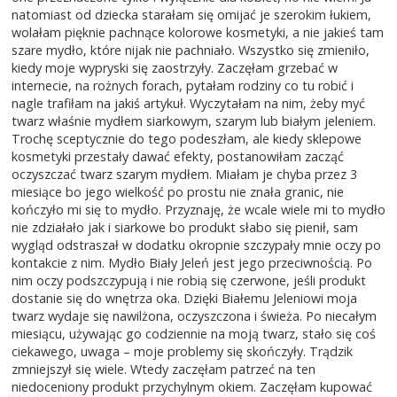
natomiast od dziecka starałam się omijać je szerokim łukiem,
wolałam pięknie pachnące kolorowe kosmetyki, a nie jakieś tam
szare mydło, które nijak nie pachniało. Wszystko się zmieniło,
kiedy moje wypryski się zaostrzyły. Zaczęłam grzebać w
internecie, na rożnych forach, pytałam rodziny co tu robić i
nagle trafiłam na jakiś artykuł. Wyczytałam na nim, żeby myć
twarz właśnie mydłem siarkowym, szarym lub białym jeleniem.
Trochę sceptycznie do tego podeszłam, ale kiedy sklepowe
kosmetyki przestały dawać efekty, postanowiłam zacząć
oczyszczać twarz szarym mydłem. Miałam je chyba przez 3
miesiące bo jego wielkość po prostu nie znała granic, nie
kończyło mi się to mydło. Przyznaję, że wcale wiele mi to mydło
nie zdziałało jak i siarkowe bo produkt słabo się pienił, sam
wygląd odstraszał w dodatku okropnie szczypały mnie oczy po
kontakcie z nim. Mydło Biały Jeleń jest jego przeciwnością. Po
nim oczy podszczypują i nie robią się czerwone, jeśli produkt
dostanie się do wnętrza oka. Dzięki Białemu Jeleniowi moja
twarz wydaje się nawilżona, oczyszczona i świeża. Po niecałym
miesiącu, używając go codziennie na moją twarz, stało się coś
ciekawego, uwaga – moje problemy się skończyły. Trądzik
zmniejszył się wiele. Wtedy zaczęłam patrzeć na ten
niedoceniony produkt przychylnym okiem. Zaczęłam kupować