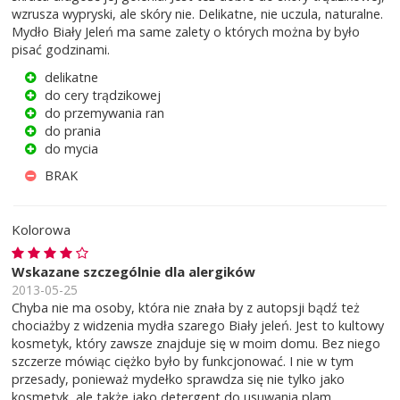
wzrusza wypryski, ale skóry nie. Delikatne, nie uczula, naturalne.
Mydło Biały Jeleń ma same zalety o których można by było
pisać godzinami.
delikatne
do cery trądzikowej
do przemywania ran
do prania
do mycia
BRAK
Kolorowa
Wskazane szczególnie dla alergików
2013-05-25
Chyba nie ma osoby, która nie znała by z autopsji bądź też
chociażby z widzenia mydła szarego Biały jeleń. Jest to kultowy
kosmetyk, który zawsze znajduje się w moim domu. Bez niego
szczerze mówiąc ciężko było by funkcjonować. I nie w tym
przesady, ponieważ mydełko sprawdza się nie tylko jako
kosmetyk, ale także jako detergent do usuwania plam.