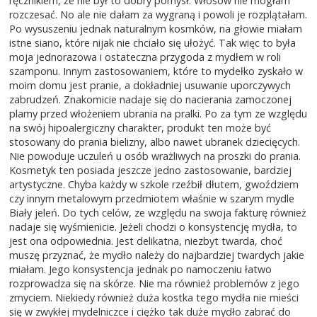
ręcznikiem, że nie był to dobry pomysł. Włosów nie mogłam
rozczesać. No ale nie dałam za wygraną i powoli je rozplątałam.
Po wysuszeniu jednak naturalnym kosmków, na głowie miałam
istne siano, które nijak nie chciało się ułożyć. Tak więc to była
moja jednorazowa i ostateczna przygoda z mydłem w roli
szamponu. Innym zastosowaniem, które to mydełko zyskało w
moim domu jest pranie, a dokładniej usuwanie uporczywych
zabrudzeń. Znakomicie nadaje się do nacierania zamoczonej
plamy przed włożeniem ubrania na pralki. Po za tym ze względu
na swój hipoalergiczny charakter, produkt ten może być
stosowany do prania bielizny, albo nawet ubranek dziecięcych.
Nie powoduje uczuleń u osób wrażliwych na proszki do prania.
Kosmetyk ten posiada jeszcze jedno zastosowanie, bardziej
artystyczne. Chyba każdy w szkole rzeźbił dłutem, gwoździem
czy innym metalowym przedmiotem właśnie w szarym mydle
Biały jeleń. Do tych celów, ze względu na swoja fakturę również
nadaje się wyśmienicie. Jeżeli chodzi o konsystencję mydła, to
jest ona odpowiednia. Jest delikatna, niezbyt twarda, choć
muszę przyznać, że mydło należy do najbardziej twardych jakie
miałam. Jego konsystencja jednak po namoczeniu łatwo
rozprowadza się na skórze. Nie ma również problemów z jego
zmyciem. Niekiedy również duża kostka tego mydła nie mieści
się w zwykłej mydelniczce i ciężko tak duże mydło zabrać do