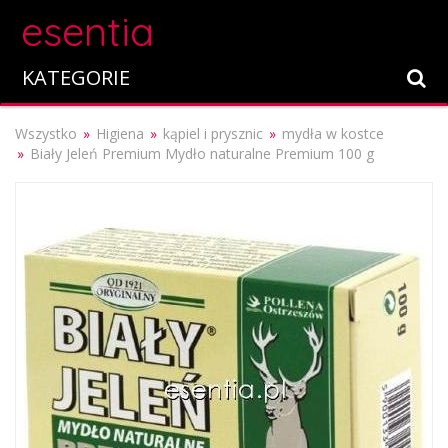
esentia
KATEGORIE
Wszystko
Higiena
kąpiel i prysznic
mydła w kostce
Biały Jeleń Premium Mydło naturalne Premium 100 g