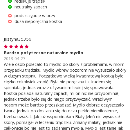
redukuje trądzik
neutralny zapach
podszczypuje w oczy
duża nieporęczna kostka
Justyna35356
Bardzo pożyteczne naturalne mydło
2013-04-27
Wiele osób polecało to mydło do skóry z problemami, w moim
przypadku trądziku. Mydło wbrew pozorom nie wysuszało skóry
w dużym stopniu. Początkowo wielką kwadratową kostką było
ciężko cokolwiek zrobić. Była nie poręczna i z trudem się
spieniała, jednak wraz z używaniem lepiej się sprawowała.
Kostka posiada naturalny zapach, mi on nic nie przypominał,
jednak trzeba było się do niego przyzwyczaić. Wrażliwym
nosom może bardzo przeszkadzać. Mydło dobrze oczyszczało
twarz, jednak po dostaniu się do oczu piekło niemiłosiernie,
trzeba uważać. Jak już wspominałam Biały Jeleń nie wysuszał
skóry, pomagał w leczeniu trądziku. Zmiany malały, jednak nie
całkowicie bo nie jest to zadaniem mydła. Mydło jest tanie jak