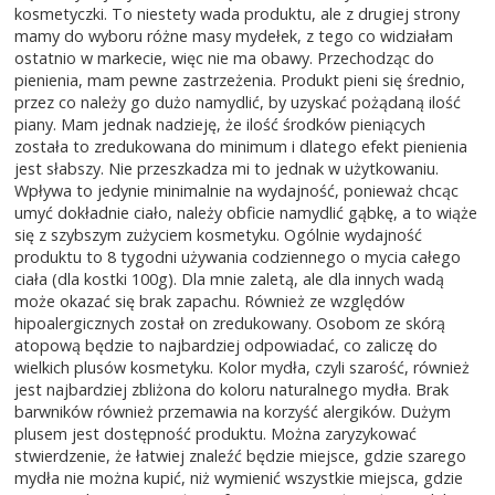
kosmetyczki. To niestety wada produktu, ale z drugiej strony
mamy do wyboru różne masy mydełek, z tego co widziałam
ostatnio w markecie, więc nie ma obawy. Przechodząc do
pienienia, mam pewne zastrzeżenia. Produkt pieni się średnio,
przez co należy go dużo namydlić, by uzyskać pożądaną ilość
piany. Mam jednak nadzieję, że ilość środków pieniących
została to zredukowana do minimum i dlatego efekt pienienia
jest słabszy. Nie przeszkadza mi to jednak w użytkowaniu.
Wpływa to jedynie minimalnie na wydajność, ponieważ chcąc
umyć dokładnie ciało, należy obficie namydlić gąbkę, a to wiąże
się z szybszym zużyciem kosmetyku. Ogólnie wydajność
produktu to 8 tygodni używania codziennego o mycia całego
ciała (dla kostki 100g). Dla mnie zaletą, ale dla innych wadą
może okazać się brak zapachu. Również ze względów
hipoalergicznych został on zredukowany. Osobom ze skórą
atopową będzie to najbardziej odpowiadać, co zaliczę do
wielkich plusów kosmetyku. Kolor mydła, czyli szarość, również
jest najbardziej zbliżona do koloru naturalnego mydła. Brak
barwników również przemawia na korzyść alergików. Dużym
plusem jest dostępność produktu. Można zaryzykować
stwierdzenie, że łatwiej znaleźć będzie miejsce, gdzie szarego
mydła nie można kupić, niż wymienić wszystkie miejsca, gdzie