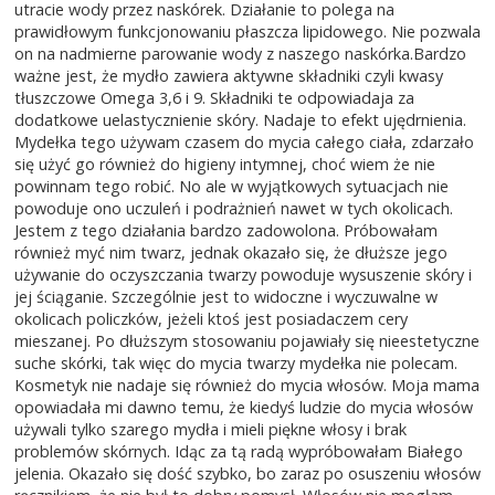
utracie wody przez naskórek. Działanie to polega na
prawidłowym funkcjonowaniu płaszcza lipidowego. Nie pozwala
on na nadmierne parowanie wody z naszego naskórka.Bardzo
ważne jest, że mydło zawiera aktywne składniki czyli kwasy
tłuszczowe Omega 3,6 i 9. Składniki te odpowiadaja za
dodatkowe uelastycznienie skóry. Nadaje to efekt ujędrnienia.
Mydełka tego używam czasem do mycia całego ciała, zdarzało
się użyć go również do higieny intymnej, choć wiem że nie
powinnam tego robić. No ale w wyjątkowych sytuacjach nie
powoduje ono uczuleń i podrażnień nawet w tych okolicach.
Jestem z tego działania bardzo zadowolona. Próbowałam
również myć nim twarz, jednak okazało się, że dłuższe jego
używanie do oczyszczania twarzy powoduje wysuszenie skóry i
jej ściąganie. Szczególnie jest to widoczne i wyczuwalne w
okolicach policzków, jeżeli ktoś jest posiadaczem cery
mieszanej. Po dłuższym stosowaniu pojawiały się nieestetyczne
suche skórki, tak więc do mycia twarzy mydełka nie polecam.
Kosmetyk nie nadaje się również do mycia włosów. Moja mama
opowiadała mi dawno temu, że kiedyś ludzie do mycia włosów
używali tylko szarego mydła i mieli piękne włosy i brak
problemów skórnych. Idąc za tą radą wypróbowałam Białego
jelenia. Okazało się dość szybko, bo zaraz po osuszeniu włosów