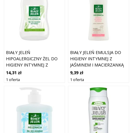
BIAŁY JELEŃ
BIAŁY JELEŃ EMULSJA DO
HIPOALERGICZNY ŻEL DO
HIGIENY INTYMNEJ Z
HIGIENY INTYMNEJ Z
JAŚMINEM I MACIERZANKĄ
ALOESEM 500ML
265 ML
14,31 zł
9,39 zł
1 oferta
1 oferta