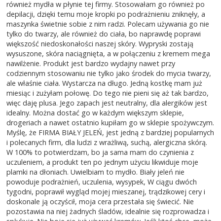
również mydła w płynie tej firmy. Stosowałam go również po
depilacji, dzięki temu moje kropki po podrażnieniu zniknęły, a
maszynka świetnie sobie z nim radzi. Polecam używania go nie
tylko do twarzy, ale również do ciała, bo naprawdę poprawi
większość niedoskonałości naszej skóry. Wypryski zostają
wysuszone, skóra naciągnięta, a w połączeniu z kremem mega
nawilżenie. Produkt jest bardzo wydajny nawet przy
codziennym stosowaniu nie tylko jako środek do mycia twarzy,
ale właśnie ciała. Wystarcza na długo. Jedną kostkę mam już
miesiąc i zużyłam połowę. Do tego nie pieni się aż tak bardzo,
więc daję plusa. Jego zapach jest neutralny, dla alergików jest
idealny. Można dostać go w każdym większym sklepie,
drogeriach a nawet ostatnio kupiłam go w sklepie spożywczym.
Myślę, że FIRMA BIAŁY JELEŃ, jest jedną z bardziej popularnych
i polecanych firm, dla ludzi z wrażliwą, suchą, alergiczna skórą.
W 100% to potwierdzam, bo ja sama mam do czynienia z
uczuleniem, a produkt ten po jednym użyciu likwiduje moje
plamki na dłoniach. Uwielbiam to mydło. Biały jeleń nie
powoduje podrażnień, uczulenia, wysypek, W ciągu dwóch
tygodni, poprawił wygląd mojej mieszanej, trądzikowej cery i
doskonale ją oczyścił, moja cera przestała się świecić. Nie
pozostawia na niej żadnych śladów, idealnie się rozprowadza i