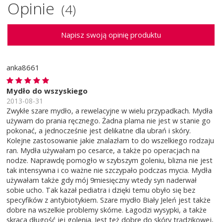
Opinie
(4)
Napisz swoją opinię produktu
anka8661
Mydło do wszyskiego
2013-08-31
Zwykłe szare mydło, a rewelacyjne w wielu przypadkach. Mydła
używam do prania ręcznego. Żadna plama nie jest w stanie go
pokonać, a jednocześnie jest delikatne dla ubrań i skóry.
Kolejne zastosowanie jakie znalazłam to do wszelkiego rodzaju
ran. Mydła używałam po cesarce, a także po operacjach na
nodze. Naprawdę pomogło w szybszym goleniu, blizna nie jest
tak intensywna i co ważne nie szczypało podczas mycia. Mydła
używałam także gdy mój 9miesięczny wtedy syn naderwał
sobie ucho. Tak kazał pediatra i dzięki temu obyło się bez
specyfików z antybiotykiem. Szare mydło Biały Jeleń jest także
dobre na wszelkie problemy skórne. Łagodzi wysypki, a także
skraca długość jej golenia. Jest też dobre do skóry trądzikowej,