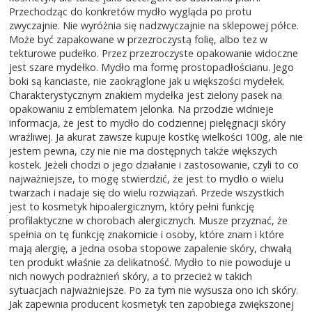
Przechodząc do konkretów mydło wygląda po protu
zwyczajnie. Nie wyróżnia się nadzwyczajnie na sklepowej półce.
Może być zapakowane w przezroczystą folię, albo tez w
tekturowe pudełko. Przez przezroczyste opakowanie widoczne
jest szare mydełko. Mydło ma formę prostopadłościanu. Jego
boki są kanciaste, nie zaokrąglone jak u większości mydełek.
Charakterystycznym znakiem mydełka jest zielony pasek na
opakowaniu z emblematem jelonka. Na przodzie widnieje
informacja, że jest to mydło do codziennej pielęgnacji skóry
wrażliwej. Ja akurat zawsze kupuje kostkę wielkości 100g, ale nie
jestem pewna, czy nie nie ma dostępnych także większych
kostek. Jeżeli chodzi o jego działanie i zastosowanie, czyli to co
najważniejsze, to mogę stwierdzić, że jest to mydło o wielu
twarzach i nadaje się do wielu rozwiązań. Przede wszystkich
jest to kosmetyk hipoalergicznym, który pełni funkcję
profilaktyczne w chorobach alergicznych. Musze przyznać, że
spełnia on tę funkcję znakomicie i osoby, które znam i które
mają alergię, a jedna osoba stopowe zapalenie skóry, chwałą
ten produkt właśnie za delikatność. Mydło to nie powoduje u
nich nowych podrażnień skóry, a to przecież w takich
sytuacjach najważniejsze. Po za tym nie wysusza ono ich skóry.
Jak zapewnia producent kosmetyk ten zapobiega zwiększonej