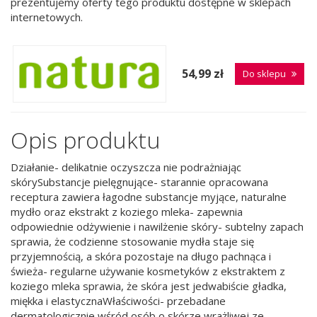
prezentujemy oferty tego produktu dostępne w sklepach
internetowych.
54,99 zł
Do sklepu
Opis produktu
Działanie- delikatnie oczyszcza nie podrażniając
skórySubstancje pielęgnujące- starannie opracowana
receptura zawiera łagodne substancje myjące, naturalne
mydło oraz ekstrakt z koziego mleka- zapewnia
odpowiednie odżywienie i nawilżenie skóry- subtelny zapach
sprawia, że codzienne stosowanie mydła staje się
przyjemnością, a skóra pozostaje na długo pachnąca i
świeża- regularne używanie kosmetyków z ekstraktem z
koziego mleka sprawia, że skóra jest jedwabiście gładka,
miękka i elastycznaWłaściwości- przebadane
dermatologicznie wśród osób o skórze wrażliwej ze