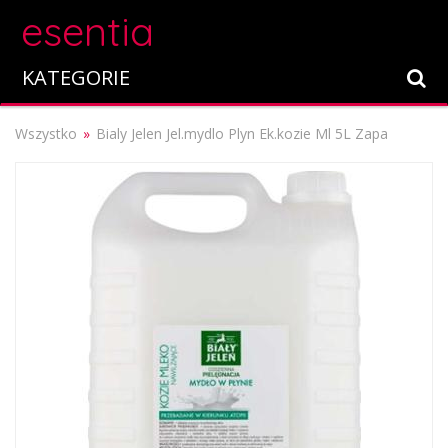
esentia
KATEGORIE
Wszystko
Bialy Jelen Jel.mydlo Plyn Ek.kozie Ml 5L Zapa