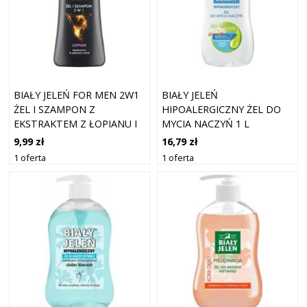
BIAŁY JELEŃ FOR MEN 2W1
BIAŁY JELEŃ
ŻEL I SZAMPON Z
HIPOALERGICZNY ŻEL DO
EKSTRAKTEM Z ŁOPIANU I
MYCIA NACZYŃ 1 L
PROTEINAMI
9,99 zł
16,79 zł
PSZENICZNYMI 300 ML
1 oferta
1 oferta