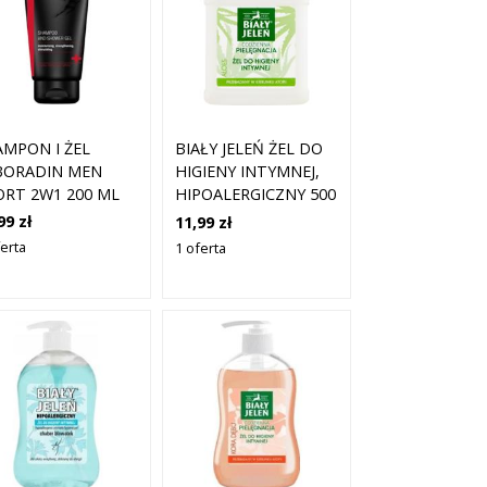
AMPON I ŻEL
BIAŁY JELEŃ ŻEL DO
BORADIN MEN
HIGIENY INTYMNEJ,
ORT 2W1 200 ML
HIPOALERGICZNY 500
ML
99 zł
11,99 zł
ferta
1 oferta