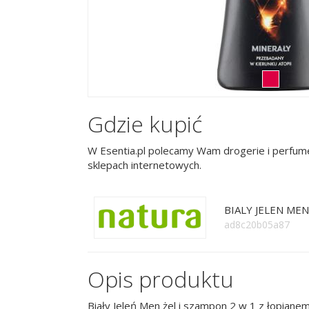
Gdzie kupić
W Esentia.pl polecamy Wam drogerie i perfume
sklepach internetowych.
BIALY JELEN MEN
ad8c20b05a87
Opis produktu
Biały Jeleń Men żel i szampon 2 w 1 z łopianem