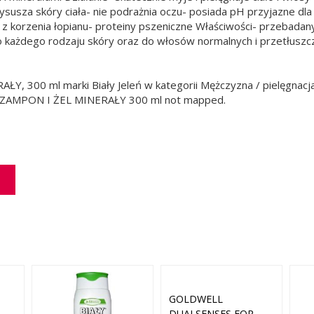
ysusza skóry ciała- nie podrażnia oczu- posiada pH przyjazne dla
t z korzenia łopianu- proteiny pszeniczne Właściwości- przebada
do każdego rodzaju skóry oraz do włosów normalnych i przetłuszcz
, 300 ml marki Biały Jeleń w kategorii Mężczyzna / pielęgnac
 SZAMPON I ŻEL MINERAŁY 300 ml not mapped.
GOLDWELL
DUALSENSES FOR