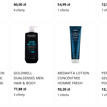
SHAMPOO (300 ML)
SZ
60,00 zł
54,99 zł
12,
MĘ
4 oferty
1 oferta
1 o
PO
PON
GOLDWELL
MEDAVITA LOTION
PE
IC
DUALSENSES MEN
CONCENTREE
GE
00
HAIR & BODY
HOMME FRESH
PO
SHAMPOO SZAMPON
TONIFYING
SZ
77,88 zł
93,20 zł
13,
I ŻEL POD PRYSZNIC
SHAMPOO &
DZ
3 oferty
1 oferta
1 o
2W1 1000 ML
SHOWER GEL ŻEL
ML
POD PRYSZNIC I