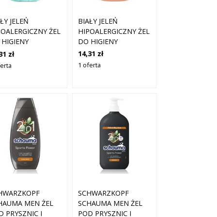
BIAŁY JELEŃ
ŁY JELEŃ
HIPOALERGICZNY ŻEL
POALERGICZNY ŻEL
DO HIGIENY
 HIGIENY
INTYMNEJ Z KORĄ
TYMNEJ Z
14,31 zł
31 zł
DĘBU 500ML
ABREM
1 oferta
ferta
AWATKIEM 500ML
HWARZKOPF
SCHWARZKOPF
HAUMA MEN ŻEL
SCHAUMA MEN ŻEL
D PRYSZNIC I
POD PRYSZNIC I