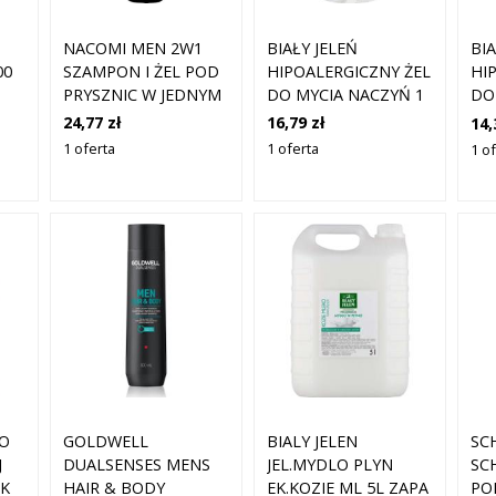
NACOMI MEN 2W1
BIAŁY JELEŃ
BIA
SZAMPON I ŻEL POD
HIPOALERGICZNY ŻEL
00
HI
PRYSZNIC W JEDNYM
DO MYCIA NACZYŃ 1
DO
250 ML
L
IN
24,77 zł
16,79 zł
14,
CH
1 oferta
1 oferta
1 o
BŁ
DO
GOLDWELL
BIALY JELEN
SC
J
DUALSENSES MENS
JEL.MYDLO PLYN
SC
K
HAIR & BODY
EK.KOZIE ML 5L ZAPA
PO