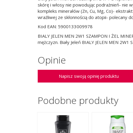
skórę i włosy nie powodując podrażnień- nie w
kompleks minerałów (Zn, Cu, Mg, Co)- ekstrak
wrażliwej ze skłonnością do atopii- polecany 
Kod EAN: 5900133009978
BIALY JELEN MEN 2W1 SZAMPON I ŻEL MINERAŁY
mężczyzn. Biały Jeleń BIALY JELEN MEN 2W1
Opinie
Napisz swoją opinię produktu
Podobne produkty