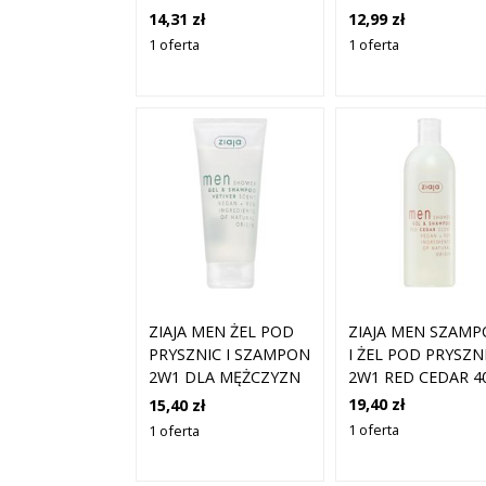
INTYMNEJ Z
500ML
14,31 zł
12,99 zł
ALOESEM 500ML
1 oferta
1 oferta
ZIAJA MEN SZAM
ZIAJA MEN ŻEL POD
I ŻEL POD PRYSZN
PRYSZNIC I SZAMPON
2W1 RED CEDAR 4
2W1 DLA MĘŻCZYZN
ML
VETIVER 200 ML
19,40 zł
15,40 zł
1 oferta
1 oferta