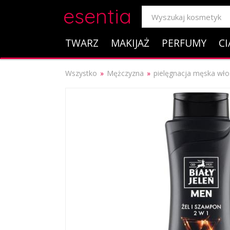
esentia
TWARZ
MAKIJAŻ
PERFUMY
CI
Wszystko
Mężczyzna
pielęgnacja męska wł