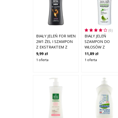
(6)
BIAŁY JELEŃ FOR MEN
BIAŁY JELEŃ
2W1 ŻEL I SZAMPON
SZAMPON DO
Z EKSTRAKTEM Z
WŁOSÓW Z
ŁOPIANU I
NATURALNYM
9,99 zł
11,89 zł
PROTEINAMI
CHLOROFILEM 30
1 oferta
1 oferta
PSZENICZNYMI 300
ML
ML