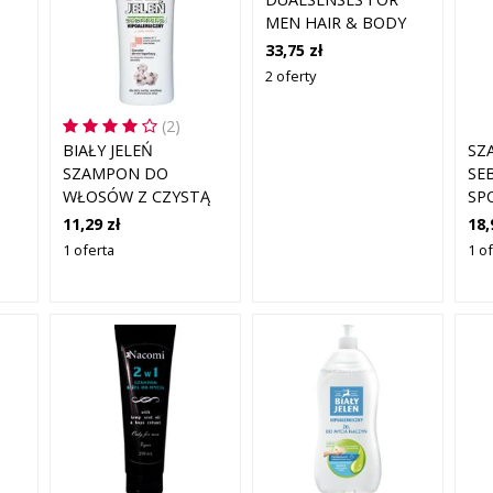
MEN HAIR & BODY
SHAMPOO SZAMPON
33,75 zł
I ŻEL POD PRYSZNIC
2 oferty
2W1 300 ML
(2)
BIAŁY JELEŃ
SZ
SZAMPON DO
SE
WŁOSÓW Z CZYSTĄ
SP
BAWEŁNĄ 300 ML
11,29 zł
18,
0
1 oferta
1 o