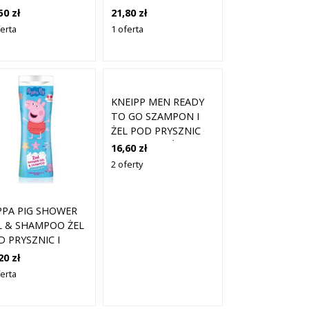
AMPON 2W1 DLA
SZAMPON 2W1 DLA
50 zł
21,80 zł
ŻCZYZN SPORTS
MĘŻCZYZN SPORTS
ferta
1 oferta
WER 400 ML
POWER 750 ML
KNEIPP MEN READY
TO GO SZAMPON I
ŻEL POD PRYSZNIC
2W1 DLA MĘŻCZYZN
16,60 zł
200 ML
2 oferty
PPA PIG SHOWER
L & SHAMPOO ŻEL
D PRYSZNIC I
AMPON 2W1 DLA
20 zł
IECI CHERRY 300
ferta