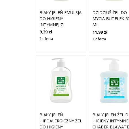
BIAŁY JELEŃ EMULSJA
DZIDZIUŚ ŻEL DO
DO HIGIENY
MYCIA BUTELEK 5
INTYMNEJ Z
ML
JAŚMINEM I
9,39 zł
11,99 zł
MACIERZANKĄ 265
1 oferta
1 oferta
ML
BIAŁY JELEŃ
BIALY JELEN ŻEL 
HIPOALERGICZNY ŻEL
HIGIENY INTYMNE
DO HIGIENY
CHABER BŁAWATE