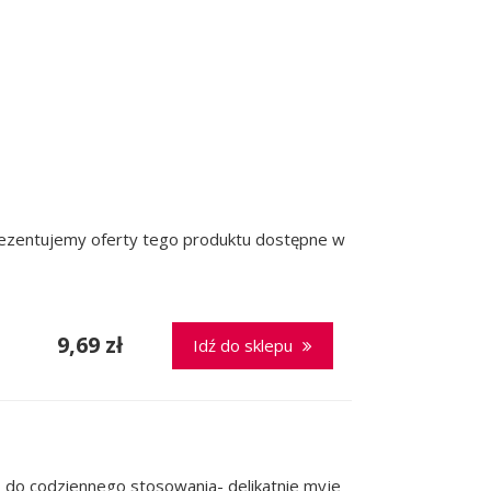
prezentujemy oferty tego produktu dostępne w
9,69 zł
Idź do sklepu
sy- do codziennego stosowania- delikatnie myje