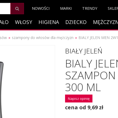
NOWOŚCI
MARKI
TRENDY
SKLE
AŁO
WŁOSY
HIGIENA
DZIECKO
MĘŻCZYZ
osów
szampony do włosów dla mężczyzn
BIALY JELEN MEN 2W1
BIAŁY JELEŃ
BIALY JEL
SZAMPON I
300 ML
Napisz opinię
cena od 9,69 zł