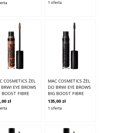
1 oferta
ferta
C COSMETICS ŻEL
MAC COSMETICS ŻEL
 BRWI EYE BROWS
DO BRWI EYE BROWS
G BOOST FIBRE
BIG BOOST FIBRE
L 12 PENNY
GEL 15 ONYX
,00 zł
135,00 zł
ferta
1 oferta