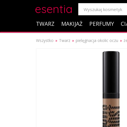
esentia
TWARZ
MAKIJAŻ
PERFUMY
CI
Wszystko
Twarz
pielęgnacja okolic oczu
ż