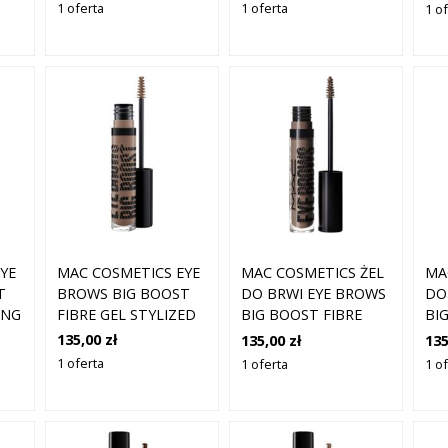
1 oferta
1 oferta
1 o
MAC COSMETICS EYE
YE
MAC COSMETICS ŻEL
MA
BROWS BIG BOOST
T
DO BRWI EYE BROWS
DO
FIBRE GEL STYLIZED
ING
BIG BOOST FIBRE
BI
GEL 11 TAUPE
GE
135,00 zł
135,00 zł
135
1 oferta
1 oferta
1 o