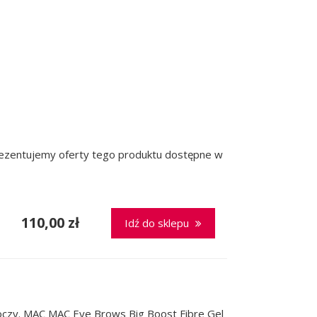
prezentujemy oferty tego produktu dostępne w
110,00 zł
Idź do sklepu
 oczy. MAC MAC Eye Brows Big Boost Fibre Gel