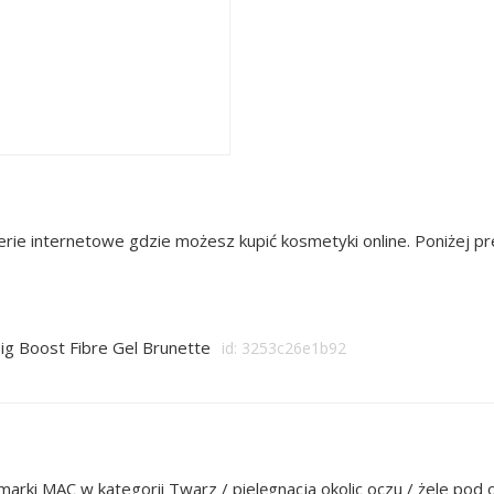
rie internetowe gdzie możesz kupić kosmetyki online. Poniżej 
g Boost Fibre Gel Brunette
id: 3253c26e1b92
arki MAC w kategorii Twarz / pielęgnacja okolic oczu / żele pod