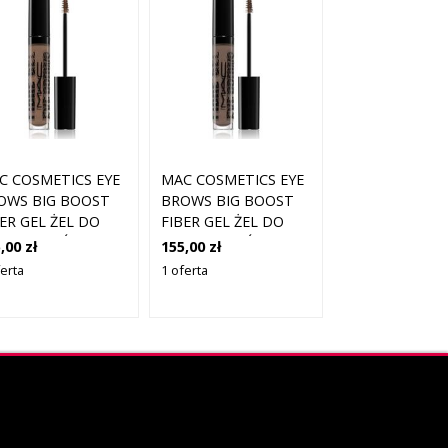
C COSMETICS EYE
MAC COSMETICS EYE
OWS BIG BOOST
BROWS BIG BOOST
BER GEL ŻEL DO
FIBER GEL ŻEL DO
WI ODCIEŃ
BRWI ODCIEŃ TAUPE
,00 zł
155,00 zł
LIZED 4,1 G
4,1 G
ferta
1 oferta