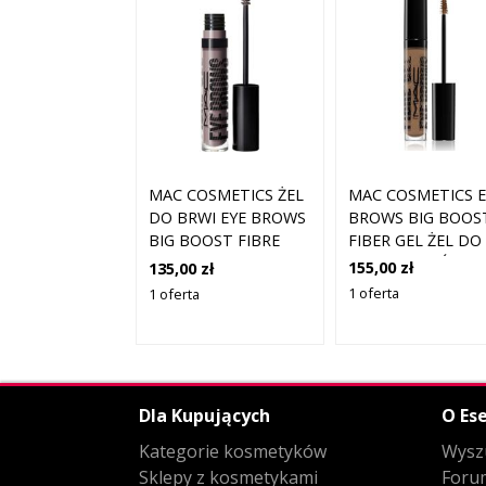
MAC COSMETICS E
MAC COSMETICS ŻEL
BROWS BIG BOOS
DO BRWI EYE BROWS
FIBER GEL ŻEL DO
BIG BOOST FIBRE
BRWI ODCIEŃ
GEL 10 THUNDER
155,00 zł
135,00 zł
BRUNETTE 4,1 G
1 oferta
1 oferta
Dla Kupujących
O Ese
Kategorie kosmetyków
Wysz
Sklepy z kosmetykami
Foru