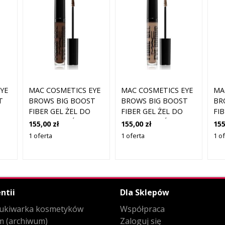
YE
MAC COSMETICS EYE
MAC COSMETICS EYE
MA
T
BROWS BIG BOOST
BROWS BIG BOOST
BR
FIBER GEL ŻEL DO
FIBER GEL ŻEL DO
FI
BRWI ODCIEŃ STUD
BRWI ODCIEŃ FLING
BR
155,00 zł
155,00 zł
155
4,1 G
4.1 G
STY
1 oferta
1 oferta
1 o
ntii
Dla Sklepów
ukiwarka kosmetyków
Współpraca
m (archiwum)
Zaloguj się