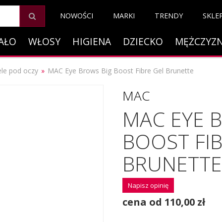
NOWOŚCI
MARKI
TRENDY
SKLE
AŁO
WŁOSY
HIGIENA
DZIECKO
MĘŻCZYZ
ele pod oczy
MAC Eye Brows Big Boost Fibre Gel Brunette
MAC
MAC EYE 
BOOST FIB
BRUNETTE
Napisz opinię
cena od 110,00 zł