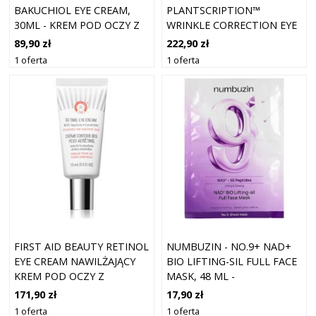
BAKUCHIOL EYE CREAM,
PLANTSCRIPTION™
30ML - KREM POD OCZY Z
WRINKLE CORRECTION EYE
RETINOLEM I
CREAM WITH
89,90 zł
222,90 zł
BAKUCHIOLEM
ENCAPSULATED RETINOL
1 oferta
1 oferta
KREM POD OCZY
NAWILŻAJĄCY I
WYGŁADZAJĄCY Z
RETINOLEM 15 ML
FIRST AID BEAUTY RETINOL
NUMBUZIN - NO.9+ NAD+
EYE CREAM NAWILŻAJĄCY
BIO LIFTING-SIL FULL FACE
KREM POD OCZY Z
MASK, 48 ML -
RETINOLEM 15 ML
LLIFTINGUJĄCA MASKA DO
171,90 zł
17,90 zł
TWARZY
1 oferta
1 oferta