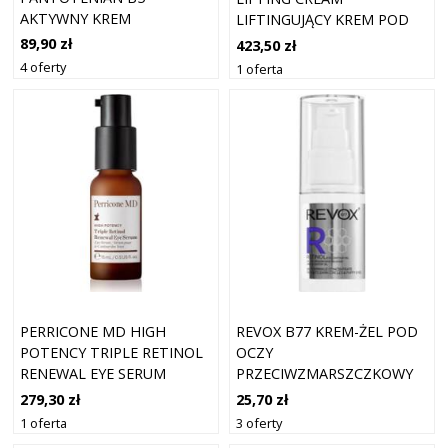
AKTYWNY KREM
LIFTINGUJĄCY KREM POD
ŁAGODZĄCY
OCZY 15 ML
89,90 zł
423,50 zł
4 oferty
1 oferta
PERRICONE MD HIGH
REVOX B77 KREM-ŻEL POD
POTENCY TRIPLE RETINOL
OCZY
RENEWAL EYE SERUM
PRZECIWZMARSZCZKOWY
ODMŁADZAJĄCE SERUM
NA OPUCHLIZNĘ I CIENIE Z
279,30 zł
25,70 zł
POD OCZY Z RETINOLEM 15
RETINOLEM 30 ML
1 oferta
3 oferty
ML