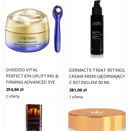
SHISEIDO VITAL
DERMACTE TREAT RETINOL
PERFECTION UPLIFTING &
CREAM KREM UJĘDRNIAJĄCY
FIRMING ADVANCED EYE
Z RETINOLEM 50 ML
CREAM LIFTINGUJĄCY KREM
254,66 zł
381,00 zł
POD OCZY 15 ML
2 oferty
1 oferta