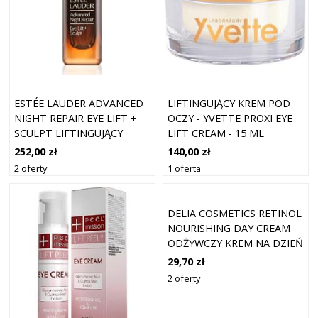
ESTÉE LAUDER ADVANCED
LIFTINGUJĄCY KREM POD
NIGHT REPAIR EYE LIFT +
OCZY - YVETTE PROXI EYE
SCULPT LIFTINGUJĄCY
LIFT CREAM - 15 ML
KREM POD OCZY 15 ML
252,00 zł
140,00 zł
2 oferty
1 oferta
DELIA COSMETICS RETINOL
NOURISHING DAY CREAM
ODŻYWCZY KREM NA DZIEŃ
Z RETINOLEM 50 ML
29,70 zł
2 oferty