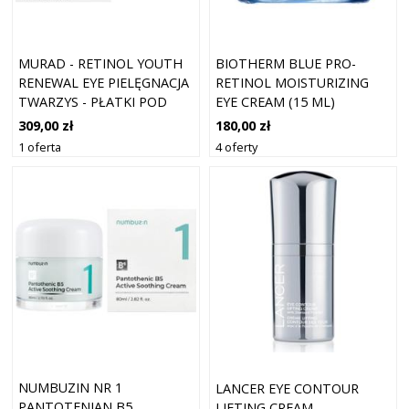
MURAD - RETINOL YOUTH
BIOTHERM BLUE PRO-
RENEWAL EYE PIELĘGNACJA
RETINOL MOISTURIZING
TWARZYS - PŁATKI POD
EYE CREAM (15 ML)
OCZY Z RETINOLEM -
309,00 zł
180,00 zł
RESURGENCE RETINOL EYE
1 oferta
4 oferty
PIELĘGNACJA TWARZY 10
ML - DLA KOBIET
NUMBUZIN NR 1
LANCER EYE CONTOUR
PANTOTENIAN B5
LIFTING CREAM