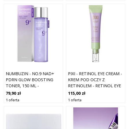
NUMBUZIN - NO.9 NAD+
PIXI - RETINOL EYE CREAM -
PDRN GLOW BOOSTING
KREM POD OCZY Z
TONER, 150 ML -
RETINOLEM - RETINOL EYE
PRZECIWSTARZENIOWY
CREAM - DLA KOBIET
79,90 zł
115,00 zł
TONIK ROZŚWIETLAJĄCY
1 oferta
1 oferta
DO TWARZY