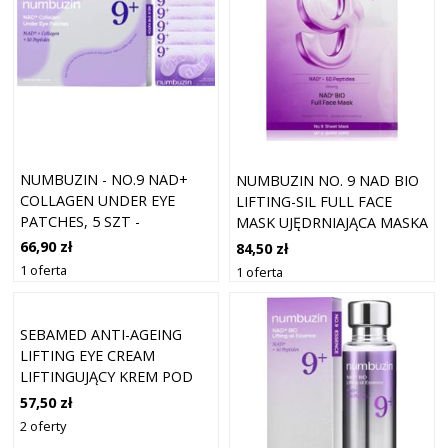
NUMBUZIN - NO.9 NAD+
NUMBUZIN NO. 9 NAD BIO
COLLAGEN UNDER EYE
LIFTING-SIL FULL FACE
PATCHES, 5 SZT -
MASK UJĘDRNIAJĄCA MASKA
REWITALIZUJĄCE
KOLAGENOWA Z
66,90 zł
84,50 zł
HYDROŻELOWE PŁATKI
PEPTYDAMI 4 SZT.
1 oferta
1 oferta
POD OCZY
SEBAMED ANTI-AGEING
LIFTING EYE CREAM
LIFTINGUJĄCY KREM POD
OCZY Z KOENZYMEM Q10
57,50 zł
15 ML
2 oferty