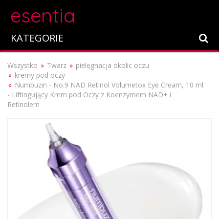
esentia
KATEGORIE
Wszystko
Twarz
pielęgnacja okolic oczu
kremy pod oczy
Numbuzin - No.9 NAD Retinol Volumetox Eye Cream, 10 ml
- Liftingujący Krem pod Oczy z Koenzymem NAD+ i
Retinolem