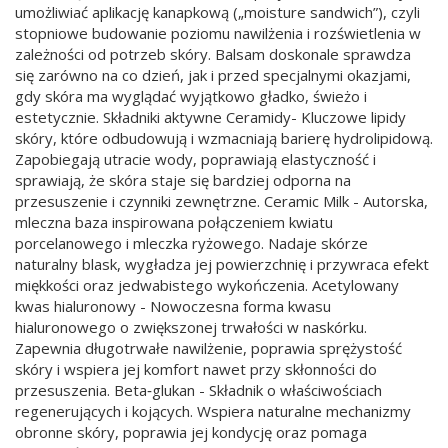
umożliwiać aplikację kanapkową („moisture sandwich”), czyli
stopniowe budowanie poziomu nawilżenia i rozświetlenia w
zależności od potrzeb skóry. Balsam doskonale sprawdza
się zarówno na co dzień, jak i przed specjalnymi okazjami,
gdy skóra ma wyglądać wyjątkowo gładko, świeżo i
estetycznie. Składniki aktywne Ceramidy- Kluczowe lipidy
skóry, które odbudowują i wzmacniają barierę hydrolipidową.
Zapobiegają utracie wody, poprawiają elastyczność i
sprawiają, że skóra staje się bardziej odporna na
przesuszenie i czynniki zewnętrzne. Ceramic Milk - Autorska,
mleczna baza inspirowana połączeniem kwiatu
porcelanowego i mleczka ryżowego. Nadaje skórze
naturalny blask, wygładza jej powierzchnię i przywraca efekt
miękkości oraz jedwabistego wykończenia. Acetylowany
kwas hialuronowy - Nowoczesna forma kwasu
hialuronowego o zwiększonej trwałości w naskórku.
Zapewnia długotrwałe nawilżenie, poprawia sprężystość
skóry i wspiera jej komfort nawet przy skłonności do
przesuszenia. Beta‑glukan - Składnik o właściwościach
regenerujących i kojących. Wspiera naturalne mechanizmy
obronne skóry, poprawia jej kondycję oraz pomaga