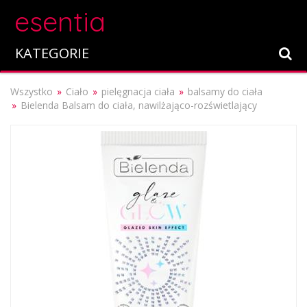
esentia
KATEGORIE
Wszystko
Ciało
pielęgnacja ciała
balsamy do ciała
Bielenda Balsam do ciała, nawilżająco-rozświetlający