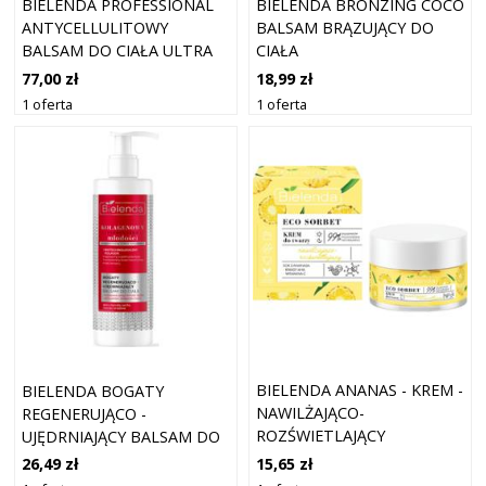
BIELENDA PROFESSIONAL
BIELENDA BRONZING COCO
ANTYCELLULITOWY
BALSAM BRĄZUJĄCY DO
BALSAM DO CIAŁA ULTRA
CIAŁA
UJĘDRNIAJĄCY
77,00 zł
18,99 zł
1 oferta
1 oferta
BIELENDA ANANAS - KREM -
BIELENDA BOGATY
NAWILŻAJĄCO-
REGENERUJĄCO -
ROZŚWIETLAJĄCY
UJĘDRNIAJĄCY BALSAM DO
CIAŁA
15,65 zł
26,49 zł