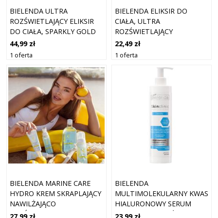
BIELENDA ULTRA
BIELENDA ELIKSIR DO
ROZŚWIETLAJĄCY ELIKSIR
CIAŁA, ULTRA
DO CIAŁA, SPARKLY GOLD
ROZŚWIETLAJĄCY
44,99 zł
22,49 zł
1 oferta
1 oferta
BIELENDA MARINE CARE
BIELENDA
HYDRO KREM SKRAPLAJĄCY
MULTIMOLEKULARNY KWAS
NAWILŻAJĄCO
HIALURONOWY SERUM
ROZŚWIETLAJĄCY 50ML
AMPUŁKA NAWILŻAJĄCO -
27,99 zł
23,99 zł