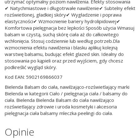
utrzymać optymalny poziom nawilżenia. Efekty stosowania
✔ Natychmiastowe i długotrwałe nawilżenie✔ Subtelny efekt
rozświetlonej, gładkiej skóry✔ Wygładzenie i poprawa
elastyczności✔ Wzmocnienie bariery hydrolipidowej✔
Komfortowa pielęgnacja bez lepkości Sposób użycia Wmasuj
balsam w czystą, suchą skórę ciała aż do całkowitego
wchłonięcia. Stosuj codziennie lub według potrzeb.Dla
wzmocnienia efektu nawilżenia i blasku aplikuj kolejną
warstwę balsamu, budując efekt glazed skin. Idealny do
stosowania po kąpieli oraz przed wyjściem, gdy chcesz
podkreślić wygląd skóry.
Kod EAN: 5902169866037
Bielenda Balsam do ciała, nawilżająco-rozświetlający marki
Bielenda w kategorii Ciało / pielęgnacja ciała / balsamy do
ciała. Bielenda Bielenda Balsam do ciała nawilżająco
rozświetlający zdrowie i uroda kosmetyki i akcesoria
pielęgnacja ciała balsamy mleczka peelingi do ciała.
Opinie