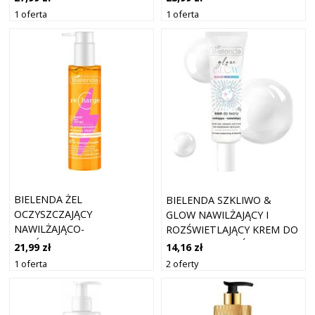
KOJĄCE DO CIAŁA
1 oferta
1 oferta
BIELENDA ŻEL
BIELENDA SZKLIWO &
OCZYSZCZAJĄCY
GLOW NAWILŻAJĄCY I
NAWILŻAJĄCO-
ROZŚWIETLAJĄCY KREM DO
ROZŚWIETLAJĄCY
TWARZY DO SKÓRY SUCHEJ
21,99 zł
14,16 zł
50 ML
1 oferta
2 oferty