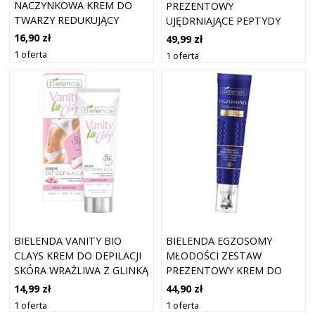
NACZYNKOWA KREM DO
PREZENTOWY
TWARZY REDUKUJĄCY
UJĘDRNIAJĄCE PEPTYDY
ZACZERWIENIENIA 50ML
KREM 40+ SERUM
16,90 zł
49,99 zł
WYGŁADZAJĄCE
1 oferta
1 oferta
BIELENDA VANITY BIO
BIELENDA EGZOSOMY
CLAYS KREM DO DEPILACJI
MŁODOŚCI ZESTAW
SKÓRA WRAŻLIWA Z GLINKĄ
PREZENTOWY KREM DO
100ML
TWARZY POD OCZY 70+
14,99 zł
44,90 zł
1 oferta
1 oferta