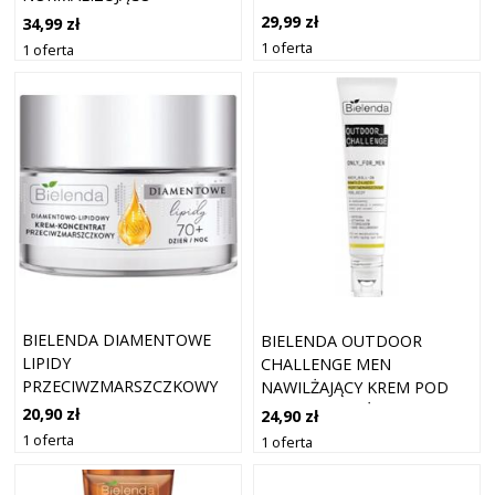
60+ NA NOC
MATUJĄCY 40ML
29,99 zł
34,99 zł
1 oferta
1 oferta
BIELENDA DIAMENTOWE
BIELENDA OUTDOOR
LIPIDY
CHALLENGE MEN
PRZECIWZMARSZCZKOWY
NAWILŻAJĄCY KREM POD
KREM DO TWARZY 70+
OCZY DLA MĘŻCZYZN 15ML
20,90 zł
24,90 zł
50ML
1 oferta
1 oferta