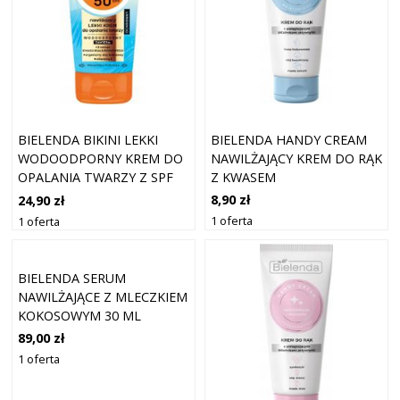
BIELENDA HANDY CREAM
BIELENDA BIKINI LEKKI
NAWILŻAJĄCY KREM DO RĄK
WODOODPORNY KREM DO
Z KWASEM
OPALANIA TWARZY Z SPF
HIALURONOWYM 50ML
50 50ML
8,90 zł
24,90 zł
1 oferta
1 oferta
BIELENDA SERUM
NAWILŻAJĄCE Z MLECZKIEM
KOKOSOWYM 30 ML
89,00 zł
1 oferta