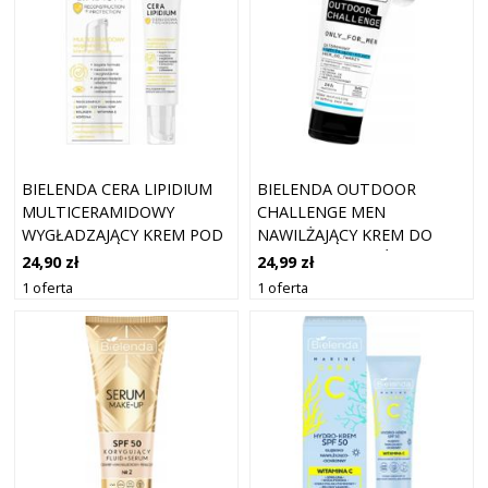
BIELENDA CERA LIPIDIUM
BIELENDA OUTDOOR
MULTICERAMIDOWY
CHALLENGE MEN
WYGŁADZAJĄCY KREM POD
NAWILŻAJĄCY KREM DO
OCZY 15ML
TWARZY DLA MĘŻCZYZN
24,90 zł
24,99 zł
50ML
1 oferta
1 oferta