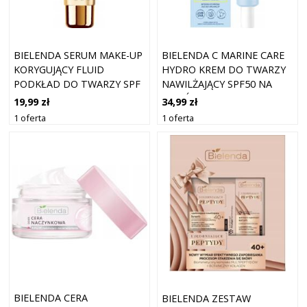
BIELENDA SERUM MAKE-UP
BIELENDA C MARINE CARE
KORYGUJĄCY FLUID
HYDRO KREM DO TWARZY
PODKŁAD DO TWARZY SPF
NAWILŻAJĄCY SPF50 NA
50 NR 2 30G
DZIEŃ 40ML
19,99 zł
34,99 zł
1 oferta
1 oferta
BIELENDA CERA
BIELENDA ZESTAW