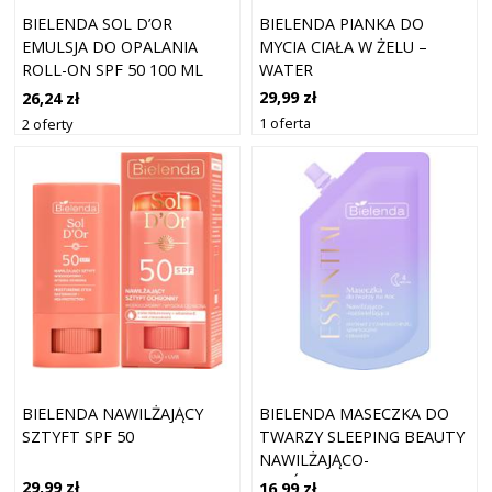
BIELENDA PIANKA DO
BIELENDA SOL D’OR
MYCIA CIAŁA W ŻELU –
EMULSJA DO OPALANIA
WATER
ROLL-ON SPF 50 100 ML
29,99 zł
26,24 zł
1 oferta
2 oferty
BIELENDA NAWILŻAJĄCY
BIELENDA MASECZKA DO
SZTYFT SPF 50
TWARZY SLEEPING BEAUTY
NAWILŻAJĄCO-
ROZŚWIETLAJĄCA
29,99 zł
16,99 zł