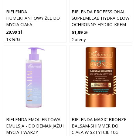
BIELENDA
BIELENDA PROFESSIONAL
HUMEKTANTOWY ŻEL DO
SUPREMELAB HYDRA GLOW
MYCIA CIAŁA
OCHRONNY HYDRO-KREM
DO TWARZY Z FORMUŁĄ
29,99 zł
51,99 zł
TONUJĄCĄ CC SPF50 40 ML
1 oferta
2 oferty
BIELENDA EMOLIENTOWA
BIELENDA MAGIC BRONZE
EMULSJA - DO DEMAKIJAŻU I
BALSAM-SHIMMER DO
MYCIA TWARZY
CIAŁA W SZTYFCIE 10G