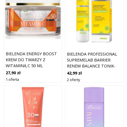
BIELENDA ENERGY BOOST
BIELENDA PROFESSIONAL
KREM DO TWARZY Z
SUPREMELAB BARRIER
WITAMINĄ C 50 ML
RENEW BALANCE TONIK-
ESENCJA O DZIAŁANIU
27,90 zł
42,99 zł
REGULUJĄCYM I
1 oferta
2 oferty
NAWILŻAJĄCYM 100 ML