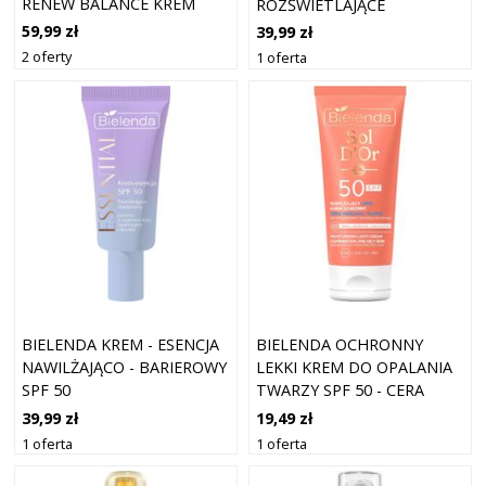
RENEW BALANCE KREM
ROZŚWIETLAJĄCE
KORYGUJĄCO-
59,99 zł
39,99 zł
REGENERUJĄCY 40 ML
2 oferty
1 oferta
BIELENDA KREM - ESENCJA
BIELENDA OCHRONNY
NAWILŻAJĄCO - BARIEROWY
LEKKI KREM DO OPALANIA
SPF 50
TWARZY SPF 50 - CERA
MIESZANA / TŁUSTA
39,99 zł
19,49 zł
1 oferta
1 oferta