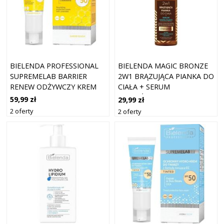
BIELENDA PROFESSIONAL
BIELENDA MAGIC BRONZE
SUPREMELAB BARRIER
2W1 BRĄZUJĄCA PIANKA DO
RENEW ODŻYWCZY KREM
CIAŁA + SERUM
OCHRONNY Z CERAMIDAMI
NAWILŻAJĄCE 200ML
59,99 zł
29,99 zł
SPF50 40 ML
2 oferty
2 oferty