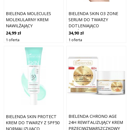
BIELENDA MOLECULES
BIELENDA SKIN O3 ZONE
MOLEKULARNY KREM
SERUM DO TWARZY
NAWILŻAJĄCY
DOTLENIAJĄCO
ROZŚWIETLAJĄCE 2X7,5 ML
24,99 zł
34,90 zł
1 oferta
1 oferta
BIELENDA CHRONO AGE
BIELENDA SKIN PROTECT
24H REWITALIZUJĄCY KREM
KREM DO TWARZY Z SPF50
PRZECIWZMARSZCZKOWY
NORMALIZUJĄCO