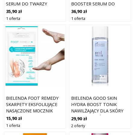
SERUM DO TWARZY
BOOSTER SERUM DO
ŁAGODZĄCE 45ML
TWARZY ODBUDOWA 45ML
35,90 zł
36,90 zł
1 oferta
1 oferta
BIELENDA FOOT REMEDY
BIELENDA GOOD SKIN
SKARPETY EKSFOLIUJĄCE
HYDRA BOOST TONIK
NASĄCZONE MOCZNIK
NAWILŻAJĄCY DLA SKÓRY
KWASY AHA PARA
SUCHEJ I WRAŻLIWEJ 200 ML
15,90 zł
29,90 zł
1 oferta
2 oferty