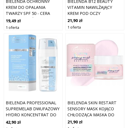
BIELENDA B12 BEAUTY
BIELENDA OCHRONNY
VITAMIN NAWILŻAJĄCY
KREM DO OPALANIA
KREM POD OCZY
TWARZY SPF 50 - CERA
WITAMINOWY 15ML
SUCHA / WRAŻLIWA
21,90 zł
19,49 zł
1 oferta
1 oferta
BIELENDA SKIN RESTART
BIELENDA PROFESSIONAL
SENSORY MASK KOJĄCO
SUPREMELAB DWUFAZOWY
CHŁODZĄCA MASKA DO
HYDRO KONCENTRAT DO
TWARZY 50ML
TWARZY 30ML
21,90 zł
42,90 zł