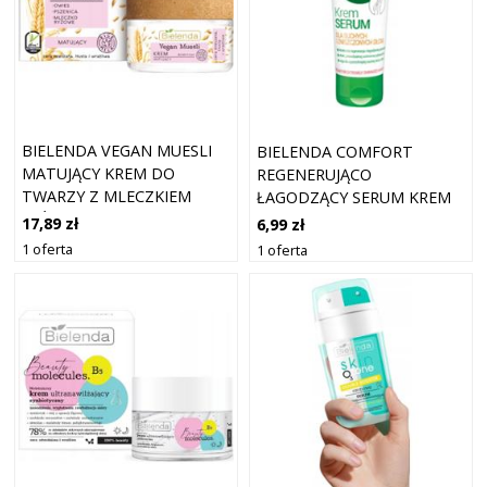
BIELENDA VEGAN MUESLI
BIELENDA COMFORT
MATUJĄCY KREM DO
REGENERUJĄCO
TWARZY Z MLECZKIEM
ŁAGODZĄCY SERUM KREM
RYŻOWYM 50ML
DO RĄK Z GLICERYNĄ 75ML
17,89 zł
6,99 zł
1 oferta
1 oferta