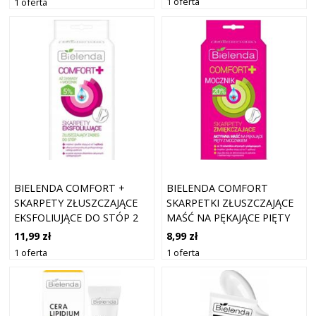
1 oferta
1 oferta
BIELENDA COMFORT +
BIELENDA COMFORT
SKARPETY ZŁUSZCZAJĄCE
SKARPETKI ZŁUSZCZAJĄCE
EKSFOLIUJĄCE DO STÓP 2
MAŚĆ NA PĘKAJĄCE PIĘTY
SZTUKI PARA
MOCZNIK 2SZT
11,99 zł
8,99 zł
1 oferta
1 oferta