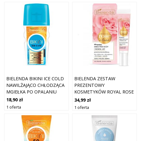
BIELENDA BIKINI ICE COLD
BIELENDA ZESTAW
NAWILŻAJĄCO CHŁODZĄCA
PREZENTOWY
MGIEŁKA PO OPALANIU
KOSMETYKÓW ROYAL ROSE
150ML
ELIXIR KREM + KREM P.
18,90 zł
34,99 zł
OCZY
1 oferta
1 oferta