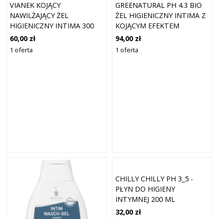
VIANEK KOJĄCY
GREENATURAL PH 4.3 BIO
NAWILŻAJĄCY ŻEL
ŻEL HIGIENICZNY INTIMA Z
HIGIENICZNY INTIMA 300
KOJĄCYM EFEKTEM
ML
LAWENDY 500 ML
60,00 zł
94,00 zł
1 oferta
1 oferta
CHILLY CHILLY PH 3_5 -
PŁYN DO HIGIENY
INTYMNEJ 200 ML
32,00 zł