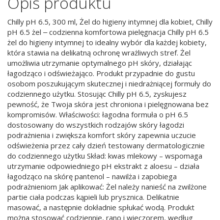
Opis produktu
Chilly pH 6.5, 300 ml, Żel do higieny intymnej dla kobiet, Chilly
pH 6.5 żel ‒ codzienna komfortowa pielęgnacja Chilly pH 6.5
żel do higieny intymnej to idealny wybór dla każdej kobiety,
która stawia na delikatną ochronę wrażliwych stref. Żel
umożliwia utrzymanie optymalnego pH skóry, działając
łagodząco i odświeżająco. Produkt przypadnie do gustu
osobom poszukującym skutecznej i niedrażniącej formuły do
codziennego użytku. Stosując Chilly pH 6.5, zyskujesz
pewność, że Twoja skóra jest chroniona i pielęgnowana bez
kompromisów. Właściwości: łagodna formuła o pH 6.5
dostosowany do wszystkich rodzajów skóry łagodzi
podrażnienia i zwiększa komfort skóry zapewnia uczucie
odświeżenia przez cały dzień testowany dermatologicznie
do codziennego użytku Skład: kwas mlekowy – wspomaga
utrzymanie odpowiedniego pH ekstrakt z aloesu – działa
łagodząco na skórę pantenol – nawilża i zapobiega
podrażnieniom Jak aplikować: Żel należy nanieść na zwilżone
partie ciała podczas kąpieli lub prysznica. Delikatnie
masować, a następnie dokładnie spłukać wodą. Produkt
można stosować codziennie, rano i wieczorem, według