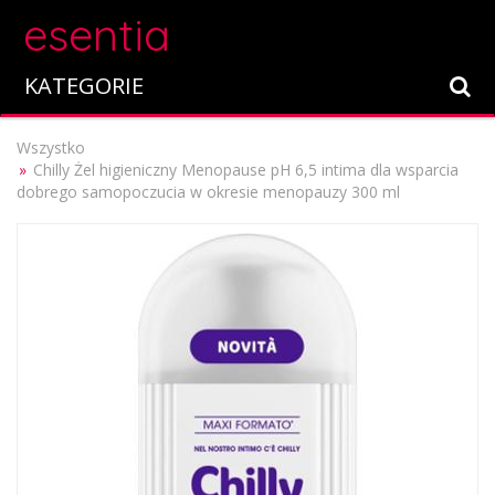
esentia
KATEGORIE
Wszystko
Chilly Żel higieniczny Menopause pH 6,5 intima dla wsparcia
dobrego samopoczucia w okresie menopauzy 300 ml