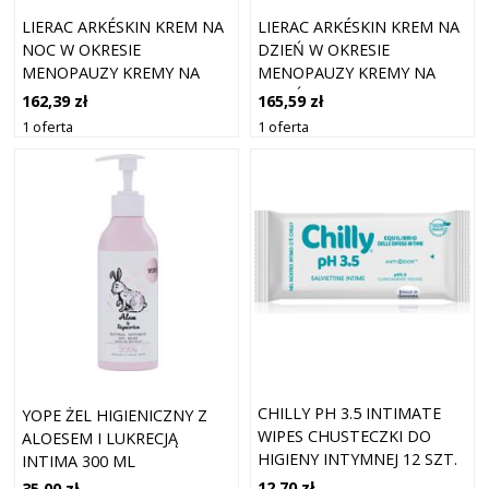
LIERAC ARKÉSKIN KREM NA
LIERAC ARKÉSKIN KREM NA
NOC W OKRESIE
DZIEŃ W OKRESIE
MENOPAUZY KREMY NA
MENOPAUZY KREMY NA
NOC 50 ML
DZIEŃ 50 ML
162,39 zł
165,59 zł
1 oferta
1 oferta
CHILLY PH 3.5 INTIMATE
YOPE ŻEL HIGIENICZNY Z
WIPES CHUSTECZKI DO
ALOESEM I LUKRECJĄ
HIGIENY INTYMNEJ 12 SZT.
INTIMA 300 ML
12,70 zł
35,00 zł