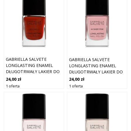
GABRIELLA SALVETE
GABRIELLA SALVETE
LONGLASTING ENAMEL
LONGLASTING ENAMEL
DŁUGOTRWAŁY LAKIER DO
DŁUGOTRWAŁY LAKIER DO
PAZNOKCI Z WYSOKIM
PAZNOKCI Z WYSOKIM
24,00 zł
24,00 zł
POŁYSKIEM ODCIEŃ 26
POŁYSKIEM ODCIEŃ 44
1 oferta
1 oferta
CHILLI 11 ML
BABY PINK 11 ML