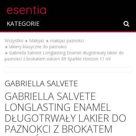
esentia
KATEGORIE
Wszystko
Makijaż
makijaż paznokci
lakiery klasyczne do paznokci
Gabriella Salvete Longlasting Enamel długotrwały lakier do
paznokci z brokatem odcień 89 Sparkle Horizon 11 ml
GABRIELLA SALVETE
GABRIELLA SALVETE
LONGLASTING ENAMEL
DŁUGOTRWAŁY LAKIER DO
PAZNOKCI Z BROKATEM