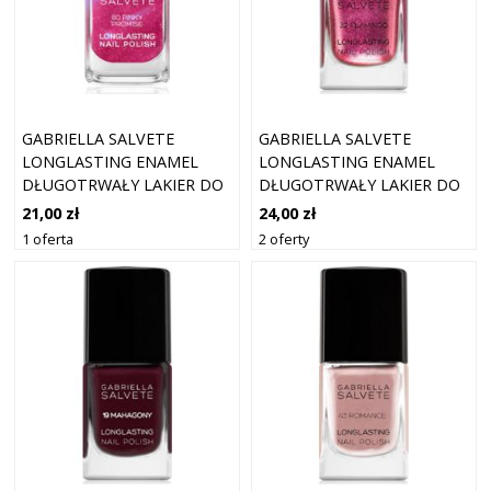
GABRIELLA SALVETE
GABRIELLA SALVETE
LONGLASTING ENAMEL
LONGLASTING ENAMEL
DŁUGOTRWAŁY LAKIER DO
DŁUGOTRWAŁY LAKIER DO
PAZNOKCI Z BROKATEM
PAZNOKCI Z BROKATEM
21,00 zł
24,00 zł
ODCIEŃ 80 PINKY PROMISE
ODCIEŃ 32 FLAMINGO 11
1 oferta
2 oferty
11 ML
ML