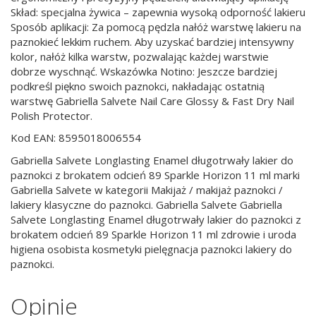
Skład: specjalna żywica – zapewnia wysoką odporność lakieru
Sposób aplikacji: Za pomocą pędzla nałóż warstwę lakieru na
paznokieć lekkim ruchem. Aby uzyskać bardziej intensywny
kolor, nałóż kilka warstw, pozwalając każdej warstwie
dobrze wyschnąć. Wskazówka Notino: Jeszcze bardziej
podkreśl piękno swoich paznokci, nakładając ostatnią
warstwę Gabriella Salvete Nail Care Glossy & Fast Dry Nail
Polish Protector.
Kod EAN: 8595018006554
Gabriella Salvete Longlasting Enamel długotrwały lakier do
paznokci z brokatem odcień 89 Sparkle Horizon 11 ml marki
Gabriella Salvete w kategorii Makijaż / makijaż paznokci /
lakiery klasyczne do paznokci. Gabriella Salvete Gabriella
Salvete Longlasting Enamel długotrwały lakier do paznokci z
brokatem odcień 89 Sparkle Horizon 11 ml zdrowie i uroda
higiena osobista kosmetyki pielęgnacja paznokci lakiery do
paznokci.
Opinie