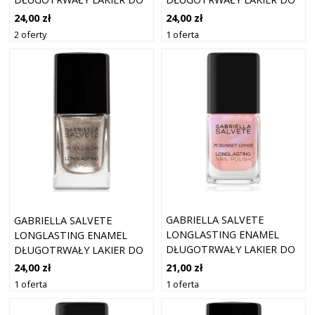
PAZNOKCI Z BROKATEM
PAZNOKCI Z BROKATEM
24,00 zł
24,00 zł
ODCIEŃ 20 SANGRIA 11 ML
ODCIEŃ 49 FUNNY HONEY
2 oferty
1 oferta
11 ML
GABRIELLA SALVETE
GABRIELLA SALVETE
LONGLASTING ENAMEL
LONGLASTING ENAMEL
DŁUGOTRWAŁY LAKIER DO
DŁUGOTRWAŁY LAKIER DO
PAZNOKCI Z BROKATEM
PAZNOKCI Z BROKATEM
21,00 zł
24,00 zł
ODCIEŃ 75 SUNSET LOVER
ODCIEŃ 48 GOLD GLOW 11
1 oferta
1 oferta
11 ML
ML