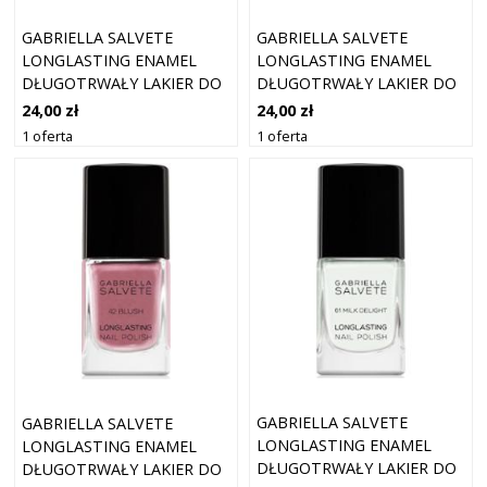
GABRIELLA SALVETE
GABRIELLA SALVETE
LONGLASTING ENAMEL
LONGLASTING ENAMEL
DŁUGOTRWAŁY LAKIER DO
DŁUGOTRWAŁY LAKIER DO
PAZNOKCI Z WYSOKIM
PAZNOKCI Z WYSOKIM
24,00 zł
24,00 zł
POŁYSKIEM ODCIEŃ 19
POŁYSKIEM ODCIEŃ 43
1 oferta
1 oferta
MAHAGONY 11 ML
ROMANCE 11 ML
GABRIELLA SALVETE
GABRIELLA SALVETE
LONGLASTING ENAMEL
LONGLASTING ENAMEL
DŁUGOTRWAŁY LAKIER DO
DŁUGOTRWAŁY LAKIER DO