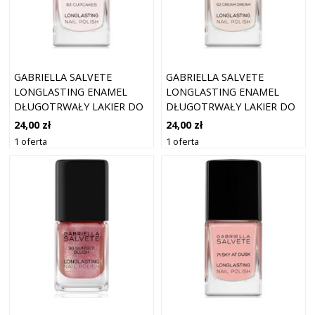
GABRIELLA SALVETE
GABRIELLA SALVETE
LONGLASTING ENAMEL
LONGLASTING ENAMEL
DŁUGOTRWAŁY LAKIER DO
DŁUGOTRWAŁY LAKIER DO
PAZNOKCI Z WYSOKIM
PAZNOKCI Z WYSOKIM
24,00 zł
24,00 zł
POŁYSKIEM ODCIEŃ 63
POŁYSKIEM ODCIEŃ 62
1 oferta
1 oferta
CUPCAKES 11 ML
CREAM DREAM 11 ML