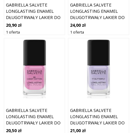
GABRIELLA SALVETE
GABRIELLA SALVETE
LONGLASTING ENAMEL
LONGLASTING ENAMEL
DŁUGOTRWAŁY LAKIER DO
DŁUGOTRWAŁY LAKIER DO
PAZNOKCI Z PERŁOWYM
PAZNOKCI Z WYSOKIM
20,90 zł
24,00 zł
BLASKIEM ODCIEŃ 90
POŁYSKIEM ODCIEŃ 71 SKY
1 oferta
1 oferta
SUNSET BLUSH 11 ML
AT DUSK 11 ML
GABRIELLA SALVETE
GABRIELLA SALVETE
LONGLASTING ENAMEL
LONGLASTING ENAMEL
DŁUGOTRWAŁY LAKIER DO
DŁUGOTRWAŁY LAKIER DO
PAZNOKCI Z WYSOKIM
PAZNOKCI Z WYSOKIM
20,50 zł
21,00 zł