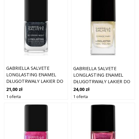
GABRIELLA SALVETE
GABRIELLA SALVETE
LONGLASTING ENAMEL
LONGLASTING ENAMEL
DŁUGOTRWAŁY LAKIER DO
DŁUGOTRWAŁY LAKIER DO
PAZNOKCI Z BROKATEM
PAZNOKCI Z BROKATEM
21,00 zł
24,00 zł
ODCIEŃ 83 STARRY NIGHT
ODCIEŃ 50 MAGIC FAIRY 11
1 oferta
1 oferta
11 ML
ML