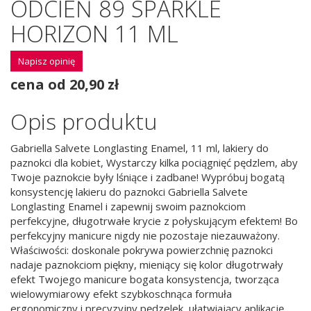
ODCIEŃ 89 SPARKLE
HORIZON 11 ML
Napisz opinię
cena od 20,90 zł
Opis produktu
Gabriella Salvete Longlasting Enamel, 11 ml, lakiery do
paznokci dla kobiet, Wystarczy kilka pociągnięć pędzlem, aby
Twoje paznokcie były lśniące i zadbane! Wypróbuj bogatą
konsystencję lakieru do paznokci Gabriella Salvete
Longlasting Enamel i zapewnij swoim paznokciom
perfekcyjne, długotrwałe krycie z połyskującym efektem! Bo
perfekcyjny manicure nigdy nie pozostaje niezauważony.
Właściwości: doskonale pokrywa powierzchnię paznokci
nadaje paznokciom piękny, mieniący się kolor długotrwały
efekt Twojego manicure bogata konsystencja, tworząca
wielowymiarowy efekt szybkoschnąca formuła
ergonomiczny i precyzyjny pędzelek, ułatwiający aplikację