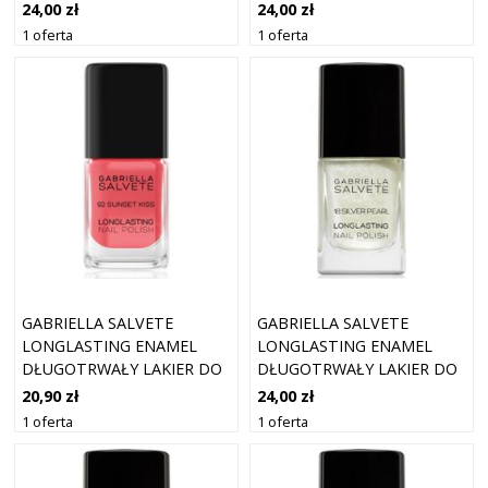
PAZNOKCI Z WYSOKIM
PAZNOKCI Z WYSOKIM
24,00 zł
24,00 zł
POŁYSKIEM ODCIEŃ 61
POŁYSKIEM ODCIEŃ 42
1 oferta
1 oferta
MILK DELIGHT 11 ML
BLUSH 11 ML
GABRIELLA SALVETE
GABRIELLA SALVETE
LONGLASTING ENAMEL
LONGLASTING ENAMEL
DŁUGOTRWAŁY LAKIER DO
DŁUGOTRWAŁY LAKIER DO
PAZNOKCI Z WYSOKIM
PAZNOKCI Z PERŁOWYM
20,90 zł
24,00 zł
POŁYSKIEM ODCIEŃ 92
BLASKIEM ODCIEŃ 18
1 oferta
1 oferta
SUNSET KISS 11 ML
SILVER PEARL 11 ML