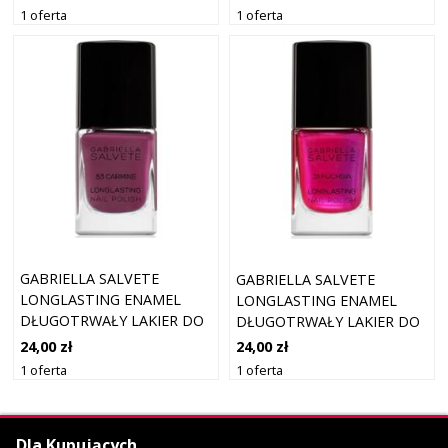
POŁYSKIEM ODCIEŃ 86
POŁYSKIEM ODCIEŃ 77
1 oferta
1 oferta
CANDY COTTON 11 ML
BUTTERFLY 11 ML
GABRIELLA SALVETE
GABRIELLA SALVETE
LONGLASTING ENAMEL
LONGLASTING ENAMEL
DŁUGOTRWAŁY LAKIER DO
DŁUGOTRWAŁY LAKIER DO
PAZNOKCI Z WYSOKIM
PAZNOKCI Z PERŁOWYM
24,00 zł
24,00 zł
POŁYSKIEM ODCIEŃ 53
BLASKIEM ODCIEŃ 31
1 oferta
1 oferta
CARMINE 11 ML
FUCHSIA 11 ML
Dla Kupujących