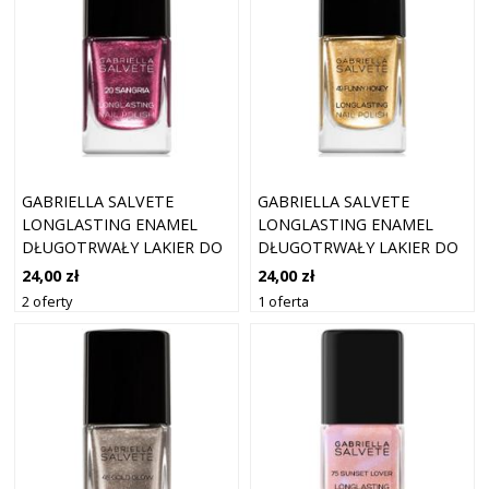
GABRIELLA SALVETE
GABRIELLA SALVETE
LONGLASTING ENAMEL
LONGLASTING ENAMEL
DŁUGOTRWAŁY LAKIER DO
DŁUGOTRWAŁY LAKIER DO
PAZNOKCI Z BROKATEM
PAZNOKCI Z BROKATEM
24,00 zł
24,00 zł
ODCIEŃ 20 SANGRIA 11 ML
ODCIEŃ 49 FUNNY HONEY
2 oferty
1 oferta
11 ML