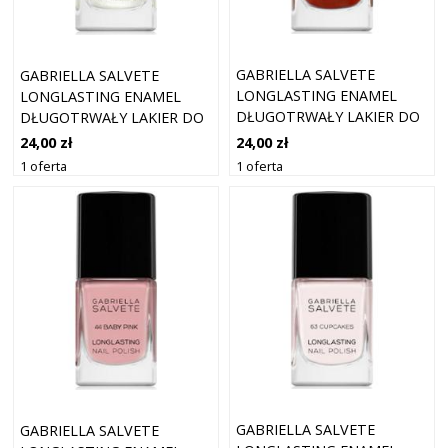
GABRIELLA SALVETE
GABRIELLA SALVETE
LONGLASTING ENAMEL
LONGLASTING ENAMEL
DŁUGOTRWAŁY LAKIER DO
DŁUGOTRWAŁY LAKIER DO
PAZNOKCI Z WYSOKIM
PAZNOKCI Z PERŁOWYM
24,00 zł
24,00 zł
POŁYSKIEM ODCIEŃ 26
BLASKIEM ODCIEŃ 18
1 oferta
1 oferta
CHILLI 11 ML
SILVER PEARL 11 ML
GABRIELLA SALVETE
GABRIELLA SALVETE