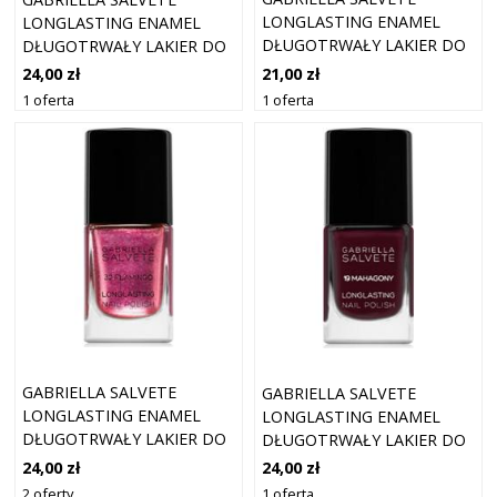
LONGLASTING ENAMEL
LONGLASTING ENAMEL
DŁUGOTRWAŁY LAKIER DO
DŁUGOTRWAŁY LAKIER DO
PAZNOKCI Z BROKATEM
PAZNOKCI Z BROKATEM
21,00 zł
24,00 zł
ODCIEŃ 80 PINKY PROMISE
ODCIEŃ 50 MAGIC FAIRY 11
1 oferta
1 oferta
11 ML
ML
GABRIELLA SALVETE
GABRIELLA SALVETE
LONGLASTING ENAMEL
LONGLASTING ENAMEL
DŁUGOTRWAŁY LAKIER DO
DŁUGOTRWAŁY LAKIER DO
PAZNOKCI Z BROKATEM
PAZNOKCI Z WYSOKIM
24,00 zł
24,00 zł
ODCIEŃ 32 FLAMINGO 11
POŁYSKIEM ODCIEŃ 19
2 oferty
1 oferta