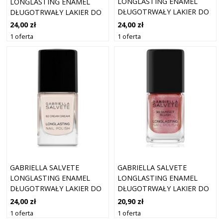
LONGLASTING ENAMEL
LONGLASTING ENAMEL
DŁUGOTRWAŁY LAKIER DO
DŁUGOTRWAŁY LAKIER DO
PAZNOKCI Z WYSOKIM
PAZNOKCI Z WYSOKIM
24,00 zł
24,00 zł
POŁYSKIEM ODCIEŃ 63
POŁYSKIEM ODCIEŃ 44
1 oferta
1 oferta
CUPCAKES 11 ML
BABY PINK 11 ML
GABRIELLA SALVETE
GABRIELLA SALVETE
LONGLASTING ENAMEL
LONGLASTING ENAMEL
DŁUGOTRWAŁY LAKIER DO
DŁUGOTRWAŁY LAKIER DO
PAZNOKCI Z WYSOKIM
PAZNOKCI Z PERŁOWYM
24,00 zł
20,90 zł
POŁYSKIEM ODCIEŃ 62
BLASKIEM ODCIEŃ 90
1 oferta
1 oferta
CREAM DREAM 11 ML
SUNSET BLUSH 11 ML