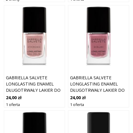
ML
MAHAGONY 11 ML
GABRIELLA SALVETE
GABRIELLA SALVETE
LONGLASTING ENAMEL
LONGLASTING ENAMEL
DŁUGOTRWAŁY LAKIER DO
DŁUGOTRWAŁY LAKIER DO
PAZNOKCI Z WYSOKIM
PAZNOKCI Z WYSOKIM
24,00 zł
24,00 zł
POŁYSKIEM ODCIEŃ 43
POŁYSKIEM ODCIEŃ 42
1 oferta
1 oferta
ROMANCE 11 ML
BLUSH 11 ML