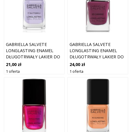
GABRIELLA SALVETE
GABRIELLA SALVETE
LONGLASTING ENAMEL
LONGLASTING ENAMEL
DŁUGOTRWAŁY LAKIER DO
DŁUGOTRWAŁY LAKIER DO
PAZNOKCI Z WYSOKIM
PAZNOKCI Z WYSOKIM
21,00 zł
24,00 zł
POŁYSKIEM ODCIEŃ 77
POŁYSKIEM ODCIEŃ 53
1 oferta
1 oferta
BUTTERFLY 11 ML
CARMINE 11 ML