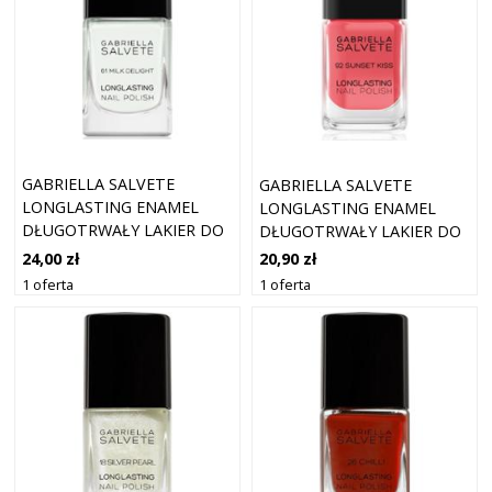
GABRIELLA SALVETE
GABRIELLA SALVETE
LONGLASTING ENAMEL
LONGLASTING ENAMEL
DŁUGOTRWAŁY LAKIER DO
DŁUGOTRWAŁY LAKIER DO
PAZNOKCI Z WYSOKIM
PAZNOKCI Z WYSOKIM
24,00 zł
20,90 zł
POŁYSKIEM ODCIEŃ 61
POŁYSKIEM ODCIEŃ 92
1 oferta
1 oferta
MILK DELIGHT 11 ML
SUNSET KISS 11 ML