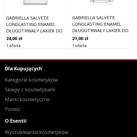
GABRIELLA SALVETE
GABRIELLA SALVETE
LONGLASTING ENAMEL
LONGLASTING ENAMEL
DŁUGOTRWAŁY LAKIER DO
DŁUGOTRWAŁY LAKIER DO
PAZNOKCI Z WYSOKIM
PAZNOKCI Z PERŁOWYM
21,00 zł
24,00 zł
POŁYSKIEM ODCIEŃ 76
BLASKIEM ODCIEŃ 31
1 oferta
1 oferta
SUNSHINE 11 ML
FUCHSIA 11 ML
Dla Kupujących
Kategorie kosmetyków
Sklepy z kosmetykami
Marki kosmetyczne
Pomoc
O Esentii
Wyszukiwarka kosmetyków