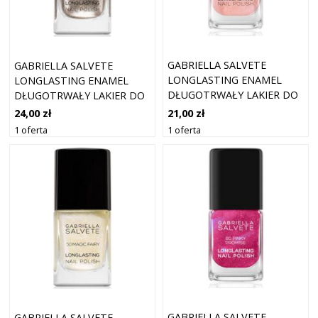
GABRIELLA SALVETE
GABRIELLA SALVETE
LONGLASTING ENAMEL
LONGLASTING ENAMEL
DŁUGOTRWAŁY LAKIER DO
DŁUGOTRWAŁY LAKIER DO
PAZNOKCI Z BROKATEM
PAZNOKCI Z BROKATEM
21,00 zł
24,00 zł
ODCIEŃ 75 SUNSET LOVER
ODCIEŃ 48 GOLD GLOW 11
1 oferta
1 oferta
11 ML
ML
GABRIELLA SALVETE
GABRIELLA SALVETE