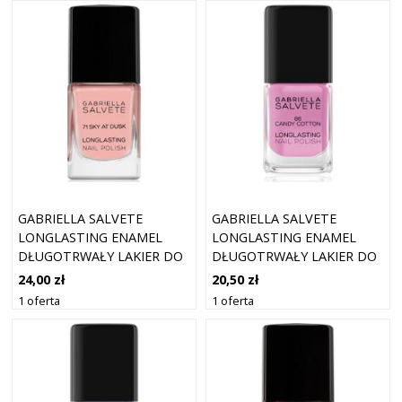
GABRIELLA SALVETE
GABRIELLA SALVETE
LONGLASTING ENAMEL
LONGLASTING ENAMEL
DŁUGOTRWAŁY LAKIER DO
DŁUGOTRWAŁY LAKIER DO
PAZNOKCI Z WYSOKIM
PAZNOKCI Z WYSOKIM
24,00 zł
20,50 zł
POŁYSKIEM ODCIEŃ 71 SKY
POŁYSKIEM ODCIEŃ 86
1 oferta
1 oferta
AT DUSK 11 ML
CANDY COTTON 11 ML