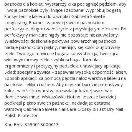
paznokci dla kobiet, Wystarczy kilka pociągnięć pędzlem, aby
Twoje paznokcie były lśniące i zadbane! Wypróbuj bogatą
konsystencję lakieru do paznokci Gabriella Salvete
Longlasting Enamel i zapewnij swoim paznokciom
perfekcyjne, długotrwałe krycie z połyskującym efektem! Bo
perfekcyjny manicure nigdy nie pozostaje niezauważony.
Właściwości: doskonale pokrywa powierzchnię paznokci
nadaje paznokciom piękny, mieniący się kolor długotrwały
efekt Twojego manicure bogata konsystencja, tworząca
wielowymiarowy efekt szybkoschnąca formuła
ergonomiczny i precyzyjny pędzelek, ułatwiający aplikację
Skład: specjalna żywica – zapewnia wysoką odporność lakieru
Sposób aplikacji: Za pomocą pędzla nałóż warstwę lakieru na
paznokieć lekkim ruchem. Aby uzyskać bardziej intensywny
kolor, nałóż kilka warstw, pozwalając każdej warstwie
dobrze wyschnąć. Wskazówka Notino: Jeszcze bardziej
podkreśl piękno swoich paznokci, nakładając ostatnią
warstwę Gabriella Salvete Nail Care Glossy & Fast Dry Nail
Polish Protector.
Kod EAN: 8595018000613