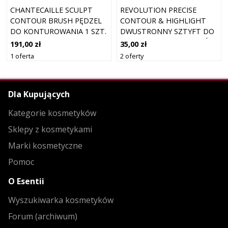
CHANTECAILLE SCULPT
REVOLUTION PRECISE
CONTOUR BRUSH PĘDZEL
CONTOUR & HIGHLIGHT
DO KONTUROWANIA 1 SZT.
DWUSTRONNY SZTYFT DO
KONTUROWANIA ODCIEŃ
191,00 zł
35,00 zł
MEDIUM 1.45 G
1 oferta
2 oferty
Dla Kupujących
Kategorie kosmetyków
Sklepy z kosmetykami
Marki kosmetyczne
Pomoc
O Esentii
Wyszukiwarka kosmetyków
Forum (archiwum)