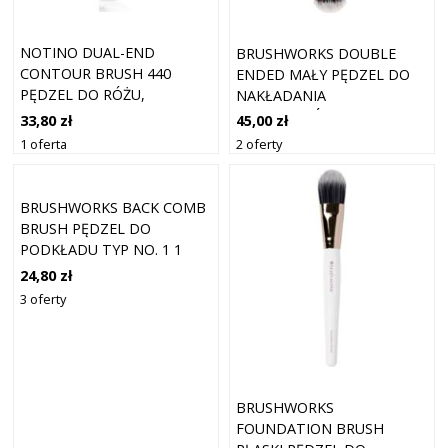
NOTINO DUAL-END
BRUSHWORKS DOUBLE
CONTOUR BRUSH 440
ENDED MAŁY PĘDZEL DO
PĘDZEL DO RÓŻU,
NAKŁADANIA
KONTUROWANIA I
KOSMETYKÓW PŁYNNYCH,
33,80 zł
45,00 zł
ROZŚWIETLACZA
KREMOWYCH I
1 oferta
2 oferty
DWUSTRONNY 1 SZT.
PUDROWYCH TYP NO. 6 1
SZT.
BRUSHWORKS BACK COMB
BRUSH PĘDZEL DO
PODKŁADU TYP NO. 1 1
SZT.
24,80 zł
3 oferty
BRUSHWORKS
FOUNDATION BRUSH