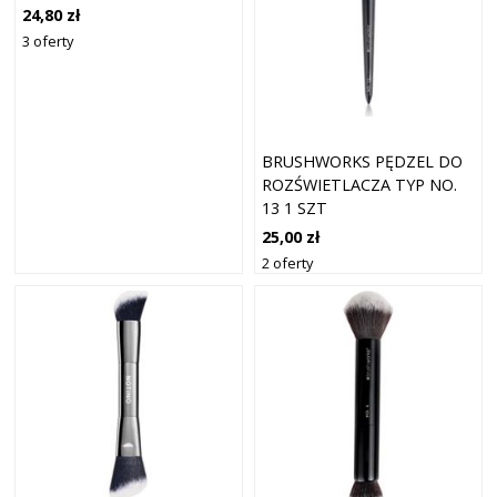
22
24,80 zł
3 oferty
BRUSHWORKS PĘDZEL DO
ROZŚWIETLACZA TYP NO.
13 1 SZT
25,00 zł
2 oferty