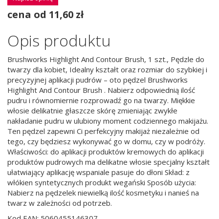
cena od 11,60 zł
Opis produktu
Brushworks Highlight And Contour Brush, 1 szt., Pędzle do
twarzy dla kobiet, Idealny kształt oraz rozmiar do szybkiej i
precyzyjnej aplikacji pudrów – oto pędzel Brushworks
Highlight And Contour Brush . Nabierz odpowiednią ilość
pudru i równomiernie rozprowadź go na twarzy. Miękkie
włosie delikatnie głaszcze skórę zmieniając zwykłe
nakładanie pudru w ulubiony moment codziennego makijażu.
Ten pędzel zapewni Ci perfekcyjny makijaż niezależnie od
tego, czy będziesz wykonywać go w domu, czy w podróży.
Właściwości: do aplikacji produktów kremowych do aplikacji
produktów pudrowych ma delikatne włosie specjalny kształt
ułatwiający aplikację wspaniale pasuje do dłoni Skład: z
włókien syntetycznych produkt wegański Sposób użycia:
Nabierz na pędzelek niewielką ilość kosmetyku i nanieś na
twarz w zależności od potrzeb.
Kod EAN: 5060455146307