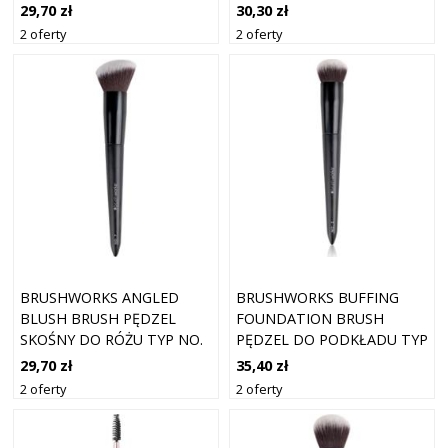
SZT.
PĘDZEL DO MAKIJAŻU TYP
29,70 zł
30,30 zł
NO. 9 1 SZT.
2 oferty
2 oferty
BRUSHWORKS ANGLED
BRUSHWORKS BUFFING
BLUSH BRUSH PĘDZEL
FOUNDATION BRUSH
SKOŚNY DO RÓŻU TYP NO.
PĘDZEL DO PODKŁADU TYP
7 1 SZT.
NO. 2 1 SZT.
29,70 zł
35,40 zł
2 oferty
2 oferty