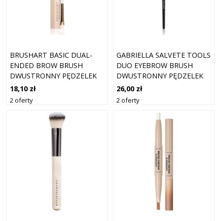
BRUSHART BASIC DUAL-
GABRIELLA SALVETE TOOLS
ENDED BROW BRUSH
DUO EYEBROW BRUSH
DWUSTRONNY PĘDZELEK
DWUSTRONNY PĘDZELEK
DO BRWI 1 SZT.
DO BRWI 1 SZT.
18,10 zł
26,00 zł
2 oferty
2 oferty