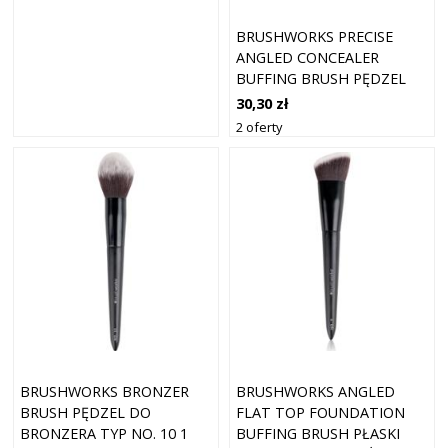
BRUSHWORKS PRECISE
ANGLED CONCEALER
BUFFING BRUSH PĘDZEL
DO KOREKTORA TYP NO. 8
30,30 zł
1 SZT.
2 oferty
BRUSHWORKS BRONZER
BRUSHWORKS ANGLED
BRUSH PĘDZEL DO
FLAT TOP FOUNDATION
BRONZERA TYP NO. 10 1
BUFFING BRUSH PŁASKI