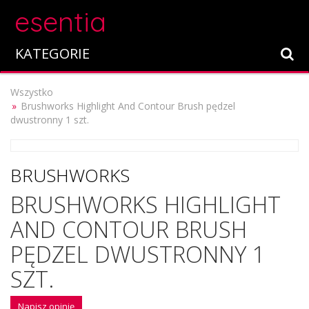
esentia
KATEGORIE
Wszystko
Brushworks Highlight And Contour Brush pędzel
dwustronny 1 szt.
BRUSHWORKS
BRUSHWORKS HIGHLIGHT
AND CONTOUR BRUSH
PĘDZEL DWUSTRONNY 1
SZT.
Napisz opinię