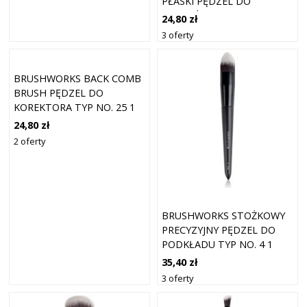
PŁASKI PĘDZEL DO
MAKIJAŻU 1 SZT.
24,80 zł
3 oferty
BRUSHWORKS BACK COMB
BRUSH PĘDZEL DO
KOREKTORA TYP NO. 25 1
SZT.
24,80 zł
2 oferty
BRUSHWORKS STOŻKOWY
PRECYZYJNY PĘDZEL DO
PODKŁADU TYP NO. 4 1
SZT
35,40 zł
3 oferty