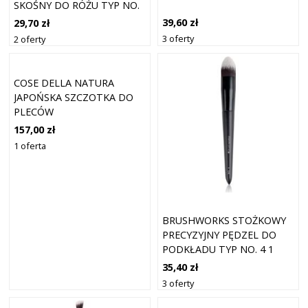
SKOŚNY DO RÓŻU TYP NO.
7 1 SZT.
39,60 zł
29,70 zł
3 oferty
2 oferty
COSE DELLA NATURA
JAPOŃSKA SZCZOTKA DO
PLECÓW
157,00 zł
1 oferta
BRUSHWORKS STOŻKOWY
PRECYZYJNY PĘDZEL DO
PODKŁADU TYP NO. 4 1
SZT
35,40 zł
3 oferty