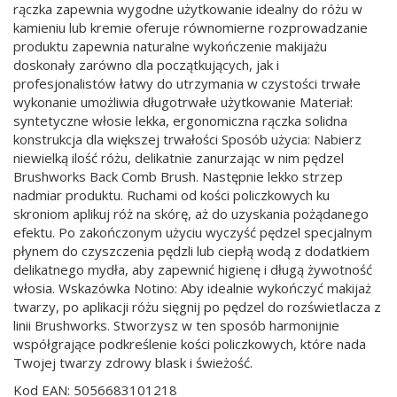
rączka zapewnia wygodne użytkowanie idealny do różu w
kamieniu lub kremie oferuje równomierne rozprowadzanie
produktu zapewnia naturalne wykończenie makijażu
doskonały zarówno dla początkujących, jak i
profesjonalistów łatwy do utrzymania w czystości trwałe
wykonanie umożliwia długotrwałe użytkowanie Materiał:
syntetyczne włosie lekka, ergonomiczna rączka solidna
konstrukcja dla większej trwałości Sposób użycia: Nabierz
niewielką ilość różu, delikatnie zanurzając w nim pędzel
Brushworks Back Comb Brush. Następnie lekko strzep
nadmiar produktu. Ruchami od kości policzkowych ku
skroniom aplikuj róż na skórę, aż do uzyskania pożądanego
efektu. Po zakończonym użyciu wyczyść pędzel specjalnym
płynem do czyszczenia pędzli lub ciepłą wodą z dodatkiem
delikatnego mydła, aby zapewnić higienę i długą żywotność
włosia. Wskazówka Notino: Aby idealnie wykończyć makijaż
twarzy, po aplikacji różu sięgnij po pędzel do rozświetlacza z
linii Brushworks. Stworzysz w ten sposób harmonijnie
współgrające podkreślenie kości policzkowych, które nada
Twojej twarzy zdrowy blask i świeżość.
Kod EAN: 5056683101218