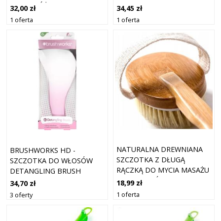
PINK | RÓŻOWY
WHITE | BIAŁY
32,00 zł
34,45 zł
1 oferta
1 oferta
NATURALNA DREWNIANA
BRUSHWORKS HD -
SZCZOTKA Z DŁUGĄ
SZCZOTKA DO WŁOSÓW
RĄCZKĄ DO MYCIA MASAŻU
DETANGLING BRUSH
CIAŁA PLECÓW
18,99 zł
34,70 zł
1 oferta
3 oferty