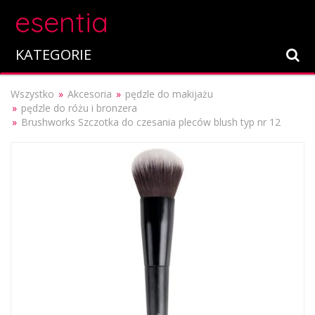
esentia
KATEGORIE
Wszystko
Akcesoria
pędzle do makijażu
pędzle do różu i bronzera
Brushworks Szczotka do czesania pleców blush typ nr 12