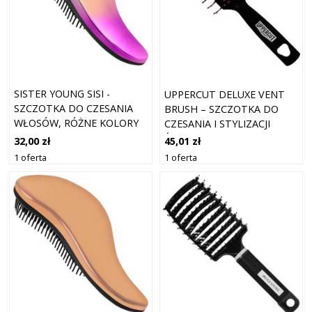
SISTER YOUNG SISI -
UPPERCUT DELUXE VENT
SZCZOTKA DO CZESANIA
BRUSH – SZCZOTKA DO
WŁOSÓW, RÓŻNE KOLORY
CZESANIA I STYLIZACJI
PURE | KOLOROWY
ŚREDNICH I DŁUGICH
32,00 zł
45,01 zł
WŁOSÓW
1 oferta
1 oferta