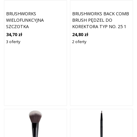
BRUSHWORKS
BRUSHWORKS BACK COMB
WIELOFUNKCYJNA
BRUSH PĘDZEL DO
SZCZOTKA
KOREKTORA TYP NO. 25 1
WIELOFUNKCYJNA TYP NR 3
SZT.
34,70 zł
24,80 zł
3 oferty
2 oferty