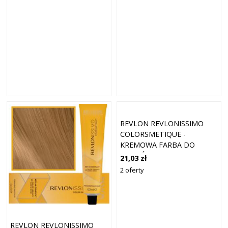
OPALIZUJĄCY BLOND
REVLON REVLONISSIMO
COLORSMETIQUE -
KREMOWA FARBA DO
WŁOSÓW, 60ML 7,4 |
21,03 zł
ŚREDNI MIEDZIANY BLOND
2 oferty
REVLON REVLONISSIMO