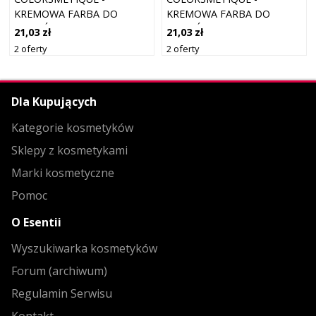
KREMOWA FARBA DO
KREMOWA FARBA DO
WŁOSÓW, 60ML 8,2 | JASNY
WŁOSÓW, 60ML 10,23 |
21,03 zł
21,03 zł
OPALIZUJĄCY BLOND
NAJJAŚNIEJSZY OPALIZUJĄCY
2 oferty
2 oferty
ZŁOTY BLOND
Dla Kupujących
Kategorie kosmetyków
Sklepy z kosmetykami
Marki kosmetyczne
Pomoc
O Esentii
Wyszukiwarka kosmetyków
Forum (archiwum)
Regulamin Serwisu
Kontakt