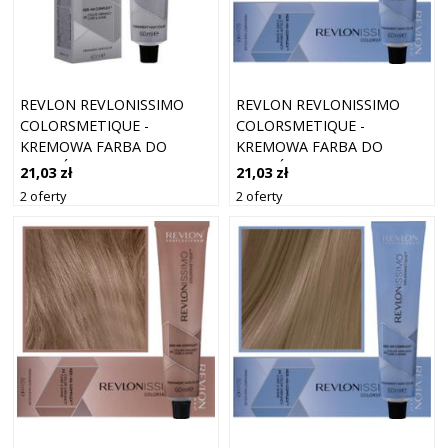
REVLON REVLONISSIMO
REVLON REVLONISSIMO
COLORSMETIQUE -
COLORSMETIQUE -
KREMOWA FARBA DO
KREMOWA FARBA DO
WŁOSÓW, 60ML 6,12 |
WŁOSÓW, 60ML 7,2 |
21,03 zł
21,03 zł
CIEMNY POPIELATY
ŚREDNI OPALIZUJĄCY
2 oferty
2 oferty
OPALIZUJĄCY BLOND
BLOND