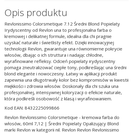
Opis produktu
Revlonissimo Colorsmetique 7.12 Średni Blond Popielaty
Irydyscentny od Revlon una to profesjonalna farba o
kremowej i delikatnej formule, idealna dla chi pragnie
uzyskać naturale i świetlisty efekt. Dzięki innowacyjnej
technologii Revlon, gwarantuje una równomierne pokrycie
włosów, dbając o ich struttura i nadając chłodne,
wyrafinowane refleksy. Odcień popielaty irydyscentny
pomaga zneutralizować ciepłe tony, podkreślając una średni
blond elegante i nowoczesny. Łatwy w aplikacji produkt
zapewnia una długotrwały kolor bez kompromisów w kwestii
miękkości i zdrowia włosów. Doskonały dla chi szuka una
profesjonalnej, intensywnej koloryzacji o efekcie naturale,
która podkreśli osobowość z klasą i wyrafinowaniem.
Kod EAN: 8432225099866
Revlon Revlonissimo Colorsmetique - kremowa farba do
włosów, 60ml 7,12 | Średni Popielaty Opalizujący Blond
marki Revlon w kategorii nil. Revlon Revlon Revlonissimo