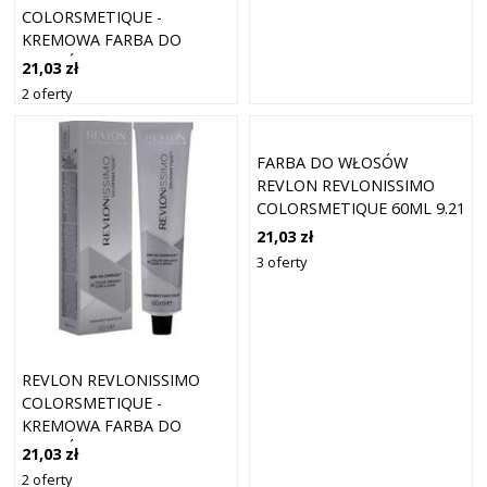
COLORSMETIQUE -
KREMOWA FARBA DO
WŁOSÓW, 60ML 7,43 |
21,03 zł
ŚREDNI MIEDZIANY ZŁOTY
2 oferty
BLOND
FARBA DO WŁOSÓW
REVLON REVLONISSIMO
COLORSMETIQUE 60ML 9.21
| BARDZO JASNY BLOND
21,03 zł
POPIELATO-IRYZUJĄCY
3 oferty
REVLON REVLONISSIMO
COLORSMETIQUE -
KREMOWA FARBA DO
WŁOSÓW, 60ML 7,45 |
21,03 zł
ŚREDNI MIEDZIANY
2 oferty