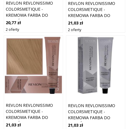
REVLON REVLONISSIMO
REVLON REVLONISSIMO
COLORSMETIQUE -
COLORSMETIQUE -
KREMOWA FARBA DO
KREMOWA FARBA DO
WŁOSÓW, 60ML 7,24 |
WŁOSÓW, 60ML 7,13 |
20,77 zł
21,03 zł
ŚREDNI OPALIZUJĄCY
ŚREDNI POPIELATY ŻŁOTY
2 oferty
2 oferty
KASZTANOWY BLOND
BLOND
REVLON REVLONISSIMO
REVLON REVLONISSIMO
COLORSMETIQUE -
COLORSMETIQUE -
KREMOWA FARBA DO
KREMOWA FARBA DO
WŁOSÓW, 60ML 7,41 |
WŁOSÓW, 60ML 7,1 |
21,03 zł
21,03 zł