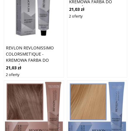
KREMOWA FARBA DO
WŁOSÓW, 60ML 8,23 |
21,03 zł
JASNY OPALIZUJĄCY ZŁOTY
2 oferty
BLOND
REVLON REVLONISSIMO
COLORSMETIQUE -
KREMOWA FARBA DO
WŁOSÓW, 60ML 9,2 |
21,03 zł
BARDZO JASNY
2 oferty
OPALIZUJĄCY BLOND