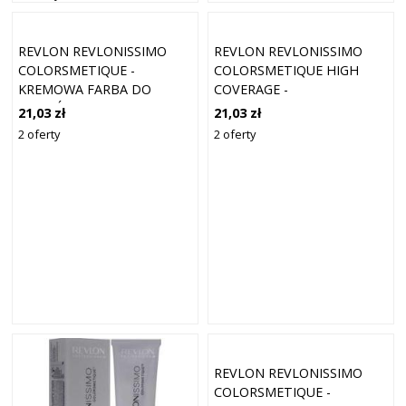
MAHONIOWY BLOND
REVLON REVLONISSIMO
REVLON REVLONISSIMO
COLORSMETIQUE -
COLORSMETIQUE HIGH
KREMOWA FARBA DO
COVERAGE -
WŁOSÓW, 60ML 7,44 |
PROFESJONALNA FARBA DO
21,03 zł
21,03 zł
ŚREDNI INTENSYWNY
SIWYCH WŁOSÓW, 60ML HC
2 oferty
2 oferty
MIEDZIANY BLOND
7,41 | ŚREDNI
KASZTANOWY POPIELATY
BLOND
REVLON REVLONISSIMO
COLORSMETIQUE -