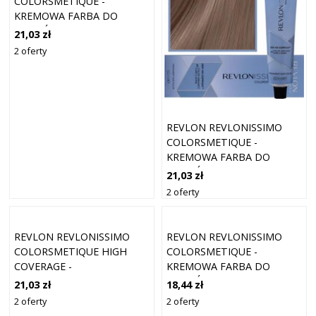
COLORSMETIQUE -
KREMOWA FARBA DO
WŁOSÓW, 60ML 7,11 |
21,03 zł
ŚREDNI BLOND POPIELATY
2 oferty
INTENSYWNY
REVLON REVLONISSIMO
COLORSMETIQUE -
KREMOWA FARBA DO
WŁOSÓW, 60ML 5,12 |
21,03 zł
JASNY POPIELATY
2 oferty
OPALIZUJĄCY BRĄZ
REVLON REVLONISSIMO
REVLON REVLONISSIMO
COLORSMETIQUE HIGH
COLORSMETIQUE -
COVERAGE -
KREMOWA FARBA DO
PROFESJONALNA FARBA DO
WŁOSÓW, 60ML 7,34 |
21,03 zł
18,44 zł
SIWYCH WŁOSÓW, 60ML HC
ŚREDNI ZŁOTY MIEDZIANY
2 oferty
2 oferty
8,12 | JASNY POPIELATY
BLOND