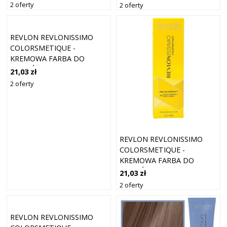
ŚREDNI KASZTANOWY
ŚREDNI POPIELATY BLOND
2 oferty
2 oferty
POPIELATY BLOND
REVLON REVLONISSIMO
COLORSMETIQUE -
KREMOWA FARBA DO
WŁOSÓW, 60ML 7,01 |
21,03 zł
ŚREDNI NATURALNY
2 oferty
POPIELATY BLOND
REVLON REVLONISSIMO
COLORSMETIQUE -
KREMOWA FARBA DO
WŁOSÓW, 60ML 7,31 |
21,03 zł
ŚREDNI ZŁOTY POPIELATY
2 oferty
BLOND
REVLON REVLONISSIMO