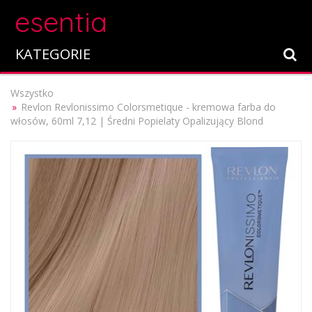
esentia
KATEGORIE
Wszystko
Revlon Revlonissimo Colorsmetique - kremowa farba do
włosów, 60ml 7,12 | Średni Popielaty Opalizujący Blond