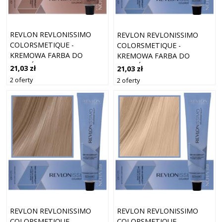
REVLON REVLONISSIMO
REVLON REVLONISSIMO
COLORSMETIQUE -
COLORSMETIQUE -
KREMOWA FARBA DO
KREMOWA FARBA DO
WŁOSÓW, 60ML 6,24 |
WŁOSÓW, 60ML 9,23 |
21,03 zł
21,03 zł
CIEMNY OPALIZUJĄCY
BARDZO JASNY
2 oferty
2 oferty
KASZTANOWY BLOND
OPALIZUJĄCY ZŁOTY
BLOND
REVLON REVLONISSIMO
REVLON REVLONISSIMO
COLORSMETIQUE -
COLORSMETIQUE -