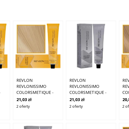
REVLON
REVLON
RE
REVLONISSIMO
REVLONISSIMO
RE
-
COLORSMETIQUE -
COLORSMETIQUE -
CO
 DO
KREMOWA FARBA DO
KREMOWA FARBA DO
KR
21,03 zł
21,03 zł
20,
31
WŁOSÓW, 60ML 9,31
WŁOSÓW, 60ML 10,31
WŁ
2 oferty
2 oferty
2 of
| BARDZO JASNY
| NAJJAŚNIEJSZY
| 
D
ZŁOTY POPIELATY
ZŁOTY POPIELATY
PO
BLOND
BLOND