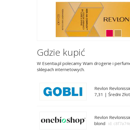
Gdzie kupić
W Esentia.pl polecamy Wam drogerie i perfume
sklepach internetowych.
Revlon Revloniss
7,31 | Średni Zło
Revlon Revlonissi
blond
id: c8f7a7