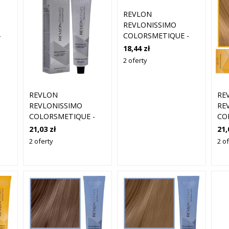
REVLON
REVLONISSIMO
-
COLORSMETIQUE -
 DO
KREMOWA FARBA DO
18,44 zł
01
WŁOSÓW, 60ML 7,34
2 oferty
| ŚREDNI ZŁOTY
MIEDZIANY BLOND
D
REVLON
RE
REVLONISSIMO
RE
COLORSMETIQUE -
CO
KREMOWA FARBA DO
KR
21,03 zł
21,
WŁOSÓW, 60ML 7,12
WŁ
2 oferty
2 of
| ŚREDNI POPIELATY
| 
OPALIZUJĄCY BLOND
ZŁ