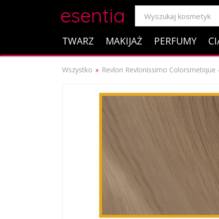
esentia
TWARZ
MAKIJAŻ
PERFUMY
CI
Wszystko
Revlon Revlonissimo Colorsmetique 