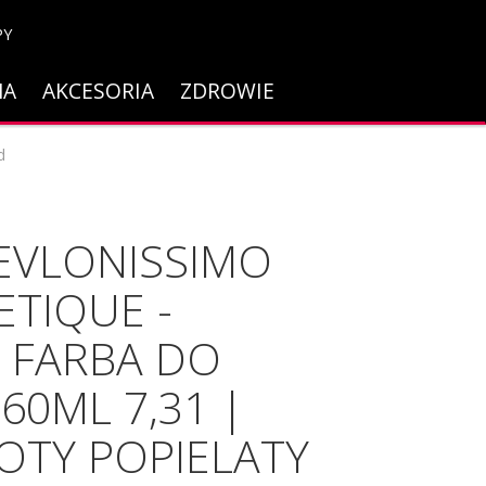
PY
NA
AKCESORIA
ZDROWIE
d
EVLONISSIMO
TIQUE -
 FARBA DO
60ML 7,31 |
OTY POPIELATY