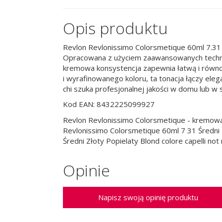
Opis produktu
Revlon Revlonissimo Colorsmetique 60ml 7.31 Śr
Opracowana z użyciem zaawansowanych technolog
kremowa konsystencja zapewnia łatwą i równom
i wyrafinowanego koloru, ta tonacja łączy ele
chi szuka profesjonalnej jakości w domu lub w 
Kod EAN: 8432225099927
Revlon Revlonissimo Colorsmetique - kremowa f
Revlonissimo Colorsmetique 60ml 7 31 Średni
Średni Złoty Popielaty Blond colore capelli no
Opinie
Napisz swoją opinię produktu