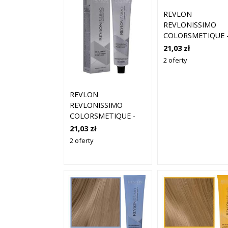
REVLON
REVLONISSIMO
COLORSMETIQUE 
KREMOWA FARBA
21,03 zł
WŁOSÓW, 60ML 7,
2 oferty
| ŚREDNI
NATURALNY
POPIELATY BLON
REVLON
REVLONISSIMO
COLORSMETIQUE -
KREMOWA FARBA DO
21,03 zł
WŁOSÓW, 60ML 7,1 |
2 oferty
ŚREDNI POPIELATY
BLOND