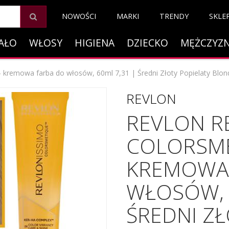
NOWOŚCI
MARKI
TRENDY
SKLE
AŁO
WŁOSY
HIGIENA
DZIECKO
MĘŻCZYZ
- kremowa farba do włosów, 60ml 7,31 | Średni Złoty Popielaty Blon
REVLON
REVLON R
COLORSME
KREMOWA
WŁOSÓW, 
ŚREDNI ZŁ