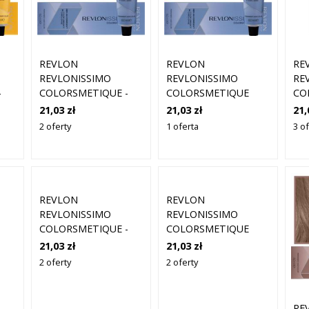
REVLON
REVLON
RE
REVLONISSIMO
REVLONISSIMO
RE
-
COLORSMETIQUE -
COLORSMETIQUE
CO
 DO
KREMOWA FARBA DO
HIGH COVERAGE -
KR
21,03 zł
21,03 zł
21,
3 |
WŁOSÓW, 60ML 6,13
PROFESJONALNA
WŁ
2 oferty
1 oferta
3 of
| CIEMNY POPIELATY
FARBA DO SIWYCH
| 
ZŁOTY BLOND
WŁOSÓW, 60ML HC
BL
7,13 | ŚREDNI
ZŁ
POPIELATY ZŁOTY
BLOND
REVLON
REVLON
REVLONISSIMO
REVLONISSIMO
COLORSMETIQUE -
COLORSMETIQUE
KREMOWA FARBA DO
HIGH COVERAGE -
21,03 zł
21,03 zł
WŁOSÓW, 60ML 7,44
PROFESJONALNA
2 oferty
2 oferty
| ŚREDNI
FARBA DO SIWYCH
INTENSYWNY
WŁOSÓW, 60ML HC
MIEDZIANY BLOND
7,41 | ŚREDNI
RE