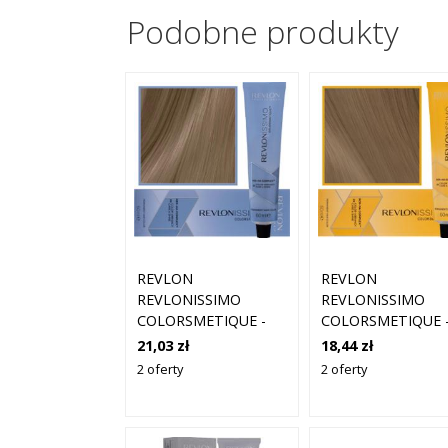
Podobne produkty
REVLON
REVLON
REVLONISSIMO
REVLONISSIMO
COLORSMETIQUE -
COLORSMETIQUE 
KREMOWA FARBA DO
KREMOWA FARBA
21,03 zł
18,44 zł
WŁOSÓW, 60ML 7,13
WŁOSÓW, 60ML 6,
2 oferty
2 oferty
| ŚREDNI POPIELATY
| CIEMNY ZŁOTY
ŻŁOTY BLOND
POPIELATY BLON