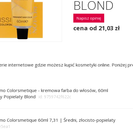
BLOND
Napisz opinię
cena od 21,03 zł
rie internetowe gdzie możesz kupić kosmetyki online. Poniżej 
imo Colorsmetique - kremowa farba do włosów, 60ml
ty Popielaty Blond
id: 9759742f622c
mo Colorsmetique 60ml 7,31 | Średni, złocisto-popielaty
4e5ea1