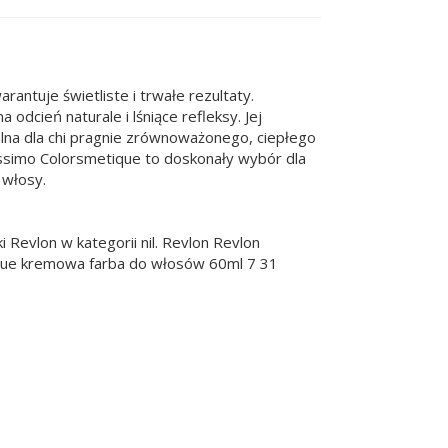
antuje świetliste i trwałe rezultaty.
dcień naturale i lśniące refleksy. Jej
alna dla chi pragnie zrównoważonego, ciepłego
issimo Colorsmetique to doskonały wybór dla
 włosy.
Revlon w kategorii nil. Revlon Revlon
ique kremowa farba do włosów 60ml 7 31