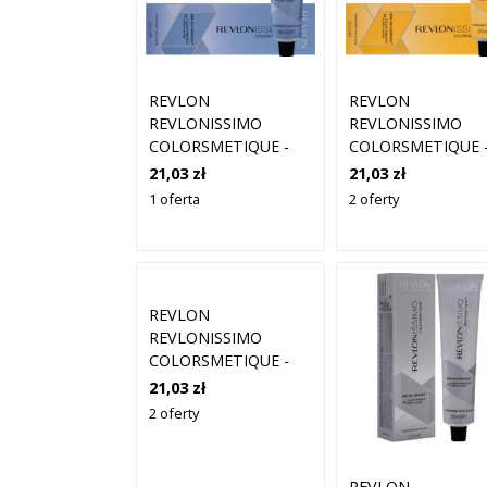
REVLON
REVLON
REVLONISSIMO
REVLONISSIMO
COLORSMETIQUE -
COLORSMETIQUE 
KREMOWA FARBA DO
KREMOWA FARBA
21,03 zł
21,03 zł
WŁOSÓW, 60ML 8,13
WŁOSÓW, 60ML 7,
1 oferta
2 oferty
| JASNY POPIELATY
ŚREDNI ZŁOTY
ZŁOTY BLOND
BLOND
REVLON
REVLONISSIMO
COLORSMETIQUE -
KREMOWA FARBA DO
21,03 zł
WŁOSÓW, 60ML 7,4 |
2 oferty
ŚREDNI MIEDZIANY
BLOND
REVLON