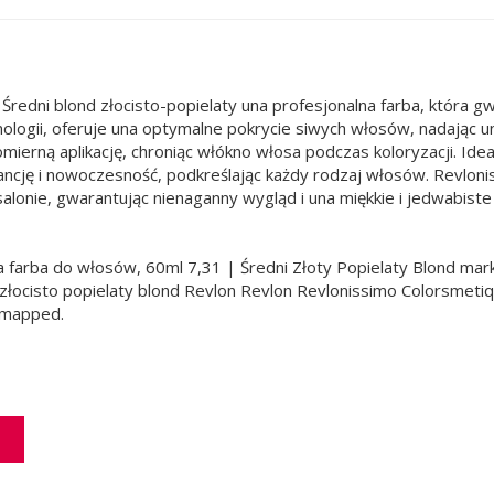
edni blond złocisto-popielaty una profesjonalna farba, która gwar
ii, oferuje una optymalne pokrycie siwych włosów, nadając una o
ierną aplikację, chroniąc włókno włosa podczas koloryzacji. Ide
gancję i nowoczesność, podkreślając każdy rodzaj włosów. Revlon
salonie, gwarantując nienaganny wygląd i una miękkie i jedwabiste
arba do włosów, 60ml 7,31 | Średni Złoty Popielaty Blond marki 
 złocisto popielaty blond Revlon Revlon Revlonissimo Colorsmet
t mapped.