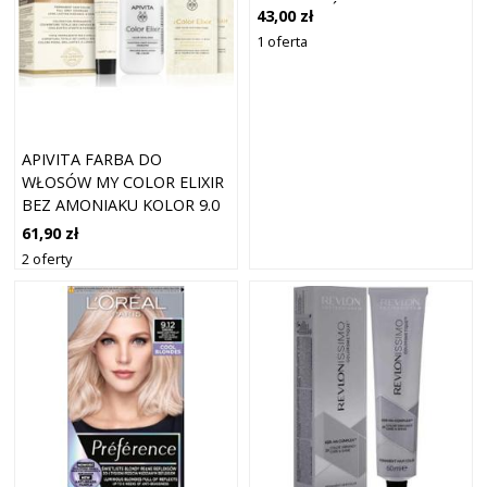
DO WŁOSÓW 10.21 EXTRA
43,00 zł
LIGHT PEARL ASH BLONDE
1 oferta
100 ML
APIVITA FARBA DO
WŁOSÓW MY COLOR ELIXIR
BEZ AMONIAKU KOLOR 9.0
BARDZO JASNY BLOND 1
61,90 zł
KAPSUŁKA.
2 oferty