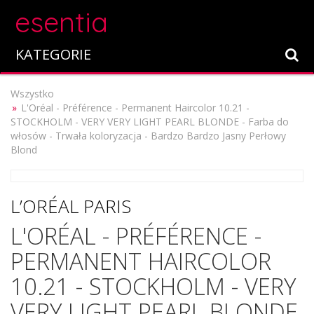
esentia
KATEGORIE
Wszystko
L'Oréal - Préférence - Permanent Haircolor 10.21 -
STOCKHOLM - VERY VERY LIGHT PEARL BLONDE - Farba do
włosów - Trwała koloryzacja - Bardzo Bardzo Jasny Perłowy
Blond
L’ORÉAL PARIS
L'ORÉAL - PRÉFÉRENCE -
PERMANENT HAIRCOLOR
10.21 - STOCKHOLM - VERY
VERY LIGHT PEARL BLONDE