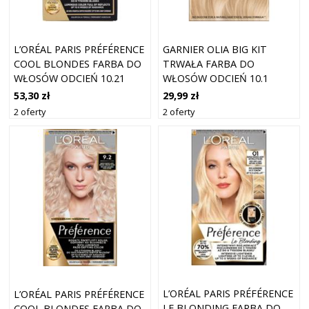
L’ORÉAL PARIS PRÉFÉRENCE
GARNIER OLIA BIG KIT
COOL BLONDES FARBA DO
TRWAŁA FARBA DO
WŁOSÓW ODCIEŃ 10.21
WŁOSÓW ODCIEŃ 10.1
STOCKHOLM 1 SZT.
ASHY VERY VERY LIGHT
53,30 zł
29,99 zł
BLOND 1 SZT.
2 oferty
2 oferty
L’ORÉAL PARIS PRÉFÉRENCE
L’ORÉAL PARIS PRÉFÉRENCE
LE BLONDING FARBA DO
COOL BLONDES FARBA DO