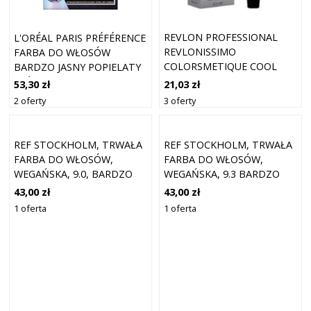
REVLON PROFESSIONAL
L'ORÉAL PARIS PRÉFÉRENCE
REVLONISSIMO
FARBA DO WŁOSÓW
COLORSMETIQUE COOL
BARDZO JASNY POPIELATY
SHADES TRWAŁA FARBA DO
BEŻOWY BLOND 9.12
21,03 zł
53,30 zł
WŁOSÓW ODCIEŃ 10.21 60
SIBERIA
3 oferty
2 oferty
ML
REF STOCKHOLM, TRWAŁA
REF STOCKHOLM, TRWAŁA
FARBA DO WŁOSÓW,
FARBA DO WŁOSÓW,
WEGAŃSKA, 9.0, BARDZO
WEGAŃSKA, 9.3 BARDZO
JASNY BLOND, 100 ML
JASNY ZŁOTY BLOND, 100
43,00 zł
43,00 zł
ML
1 oferta
1 oferta