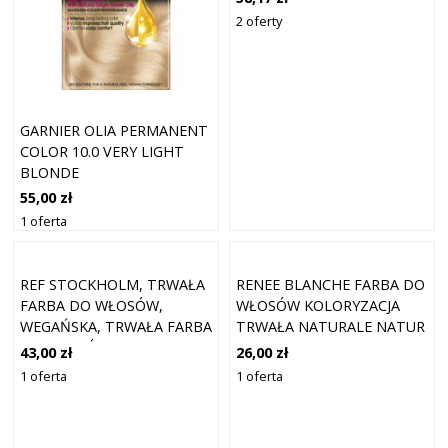
170ML 9N | BARDZO JASNY
2 oferty
BLOND
GARNIER OLIA PERMANENT
COLOR 10.0 VERY LIGHT
BLONDE
55,00 zł
1 oferta
REF STOCKHOLM, TRWAŁA
RENEE BLANCHE FARBA DO
FARBA DO WŁOSÓW,
WŁOSÓW KOLORYZACJA
WEGAŃSKA, TRWAŁA FARBA
TRWAŁA NATURALE NATUR
DO WŁOSÓW, 9.1 BARDZO
COLOR GREEN 9 N BARDZO
43,00 zł
26,00 zł
JASNY POPIELATY BLOND
JASNY BLOND
1 oferta
1 oferta
100 ML