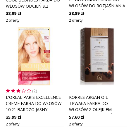
WŁOSÓW DO ROZJAŚNIANIA
WŁOSÓW ODCIEŃ 9.2
WŁOSÓW ODCIEŃ 01 VERY
IRIDESCENT BLONDE 1 SZT.
38,89 zł
38,99 zł
VERY LIGHT NATURAL
2 oferty
2 oferty
BLONDE 1 SZT.
(2)
L'OREAL PARIS EXCELLENCE
KORRES ARGAN OIL
CREME FARBA DO WŁOSÓW
TRWAŁA FARBA DO
10.21 BARDZO JASNY
WŁOSÓW Z OLEJKIEM
PERŁOWY BLOND
ARGANOWYM ODCIEŃ 9.0
35,99 zł
57,60 zł
VERY LIGHT BLONDE 50 ML
2 oferty
2 oferty