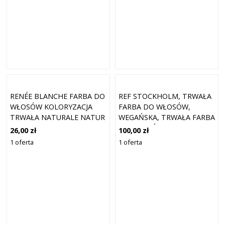
RENÉE BLANCHE FARBA DO
REF STOCKHOLM, TRWAŁA
WŁOSÓW KOLORYZACJA
FARBA DO WŁOSÓW,
TRWAŁA NATURALE NATUR
WEGAŃSKA, TRWAŁA FARBA
COLOR GREEN 9 R BARDZO
DO WŁOSÓW, 9.3 BARDZO
26,00 zł
100,00 zł
JASNY BLOND MIEDZIANY
JASNY ZŁOTY BLOND, 50
1 oferta
1 oferta
ML