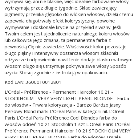
wymywa się, ani nie blaknie, więc idealnie farbowane włosy
wytrzymają przez długie tygodnie. Skład zawierający
pigmenty przenika głęboko do włókien włosów, dzięki czemu
zapewnia długotrwały efekt kolorystyczny, powolne
wymywanie i doskonałe krycie na przykład siwizny. Jeśli
Twoim celem jest ujednolicenie naturalnego koloru włosów
lub całkowita jego zmiana, ta permanentna farba z
pewnością Cię nie zawiedzie. Właściwości: kolor pozostaje
długo piękny i intensywny dostarcza włosom składniki
odżywcze i odpowiednie nawilżenie dodaje blasku matowym
włosom długo się utrzymuje pokrywa siwe włosy Sposób
użycia: Stosuj zgodnie z instrukcją w opakowaniu.
Kod EAN: 3600010012801
L'Oréal - Préférence - Permanent Haircolor 10.21 -
STOCKHOLM - VERY VERY LIGHT PEARL BLONDE - Farba
do włosów - Trwała koloryzacja - Bardzo Bardzo Jasny
Perłowy Blond marki L’Oréal Paris w kategorii nil. L’Oreal
Paris L’Oréal Paris Préférence Cool Blondes farba do
włosów odcień 10 21 Stockholm 1 szt L’Oréal Paris L'Oréal
Préférence Permanent Haircolor 10 21 STOCKHOLM VERY
VERY LIGHT PEARL BLONDE Farba do włosów Trwała