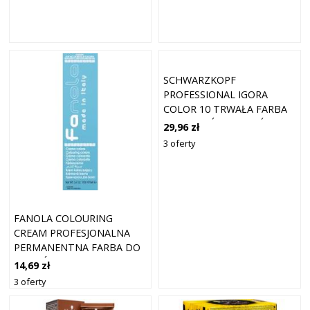
SCHWARZKOPF
PROFESSIONAL IGORA
COLOR 10 TRWAŁA FARBA
DO WŁOSÓW ODCIEŃ 9-00
29,96 zł
EXTRA LIGHT BLONDE
3 oferty
NATURAL EXTRA 60 ML
FANOLA COLOURING
CREAM PROFESJONALNA
PERMANENTNA FARBA DO
WŁOSÓW 9.03 100 ML
14,69 zł
3 oferty