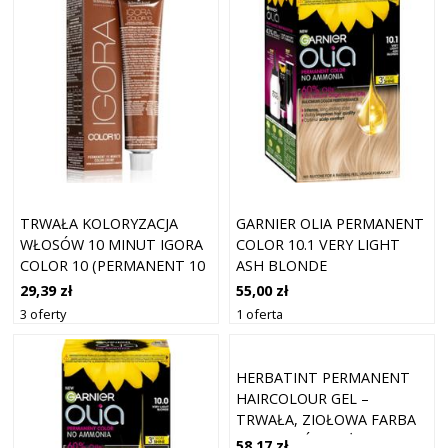
TRWAŁA KOLORYZACJA
GARNIER OLIA PERMANENT
WŁOSÓW 10 MINUT IGORA
COLOR 10.1 VERY LIGHT
COLOR 10 (PERMANENT 10
ASH BLONDE
MINUTE COLOR CREAM) 60
29,39 zł
55,00 zł
ML - ODCIEŃ: 8-0
3 oferty
1 oferta
HERBATINT PERMANENT
HAIRCOLOUR GEL –
TRWAŁA, ZIOŁOWA FARBA
DO WŁOSÓW W ŻELU,
58,17 zł