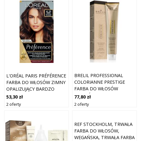
BRELIL PROFESSIONAL
L'ORÉAL PARIS PRÉFÉRENCE
COLORIANNE PRESTIGE
FARBA DO WŁOSÓW ZIMNY
FARBA DO WŁOSÓW
OPALIZUJĄCY BARDZO
ODCIEŃ 9.00 VERY LIGHT
JASNY BRĄZ 6.21 ZURICH
77,80 zł
53,30 zł
BLONDE 100 ML
2 oferty
2 oferty
REF STOCKHOLM, TRWAŁA
FARBA DO WŁOSÓW,
WEGAŃSKA, TRWAŁA FARBA