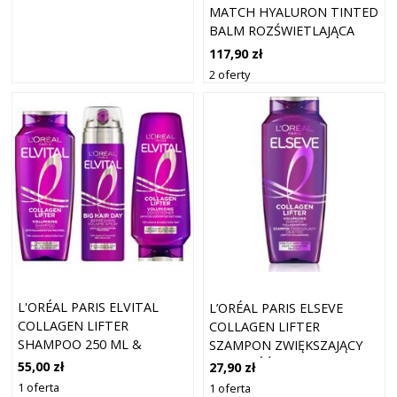
MATCH HYALURON TINTED
BALM ROZŚWIETLAJĄCA
BAZA DO UJEDNOLICENIA
117,90 zł
KOLORYTU SKÓRY ODCIEŃ
2 oferty
1 VERY LIGHT 8 G
L'ORÉAL PARIS ELVITAL
L’ORÉAL PARIS ELSEVE
COLLAGEN LIFTER
COLLAGEN LIFTER
SHAMPOO 250 ML &
SZAMPON ZWIĘKSZAJĄCY
CONDITIONER 200
OBJĘTOŚĆ 250 ML
55,00 zł
27,90 zł
1 oferta
1 oferta