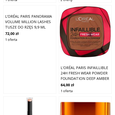
2.5 NEUTRAL LIGHT 8 G
L’ORÉAL PARIS PANORAMA
VOLUME MILLION LASHES
TUSZE DO RZĘS 9,9 ML
BORDEAUX
72,00 zł
1 oferta
L'ORÉAL PARIS INFAILLIBLE
24H FRESH WEAR POWDER
FOUNDATION DEEP AMBER
64,00 zł
1 oferta