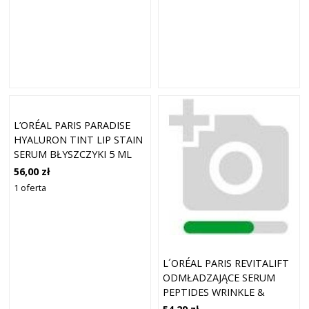
L’ORÉAL PARIS PARADISE
HYALURON TINT LIP STAIN
SERUM BŁYSZCZYKI 5 ML
601 - WORTH IT
56,00 zł
1 oferta
L´ORÉAL PARIS REVITALIFT
ODMŁADZAJĄCE SERUM
PEPTIDES WRINKLE &
FIRMNESS SERUM 30 ML