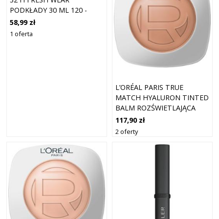
PODKŁADY 30 ML 120 -
VANILLA
58,99 zł
1 oferta
L’ORÉAL PARIS TRUE
MATCH HYALURON TINTED
BALM ROZŚWIETLAJĄCA
BAZA DO UJEDNOLICENIA
117,90 zł
KOLORYTU SKÓRY ODCIEŃ
2 oferty
5 MEDIUM 8 G