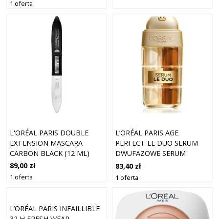
1 oferta
L'ORÉAL PARIS DOUBLE
L’ORÉAL PARIS AGE
EXTENSION MASCARA
PERFECT LE DUO SERUM
CARBON BLACK (12 ML)
DWUFAZOWE SERUM
ODMŁADZAJĄCE DLA
89,00 zł
83,40 zł
EFEKTU ROZJAŚNIENIA I
1 oferta
1 oferta
WYGŁADZENIA SKÓRY 15
ML
L’ORÉAL PARIS INFAILLIBLE
32 H FRESH WEAR