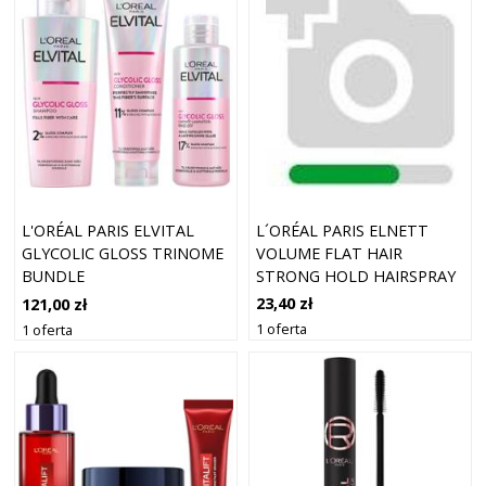
L´ORÉAL PARIS ELNETT
L'ORÉAL PARIS ELVITAL
VOLUME FLAT HAIR
GLYCOLIC GLOSS TRINOME
STRONG HOLD HAIRSPRAY
BUNDLE
MOCNO UTRWALAJĄCY
23,40 zł
121,00 zł
LAKIER DO WŁOSÓW DLA
1 oferta
1 oferta
OBJĘTOŚCI WŁOSÓW OD
NASADY 200 ML