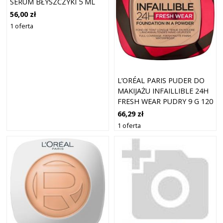
SERUM BŁYSZCZYKI 5 ML
635 - WORTH IT MEDIUM
56,00 zł
1 oferta
L’ORÉAL PARIS PUDER DO
MAKIJAŻU INFAILLIBLE 24H
FRESH WEAR PUDRY 9 G 120
- VANILLA
66,29 zł
1 oferta