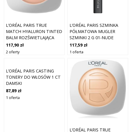
L’ORÉAL PARIS TRUE
L’ORÉAL PARIS SZMINKA
MATCH HYALURON TINTED
PÓŁMATOWA MUGLER
BALM ROZŚWIETLAJĄCA
SZMINKI 2 G 01-NUDE
BAZA DO UJEDNOLICENIA
117,90 zł
117,59 zł
KOLORYTU SKÓRY ODCIEŃ
2 oferty
1 oferta
2 ROSY LIGHT 8 G
L’ORÉAL PARIS CASTING
TONERY DO WŁOSÓW 1 CT
DAMSKI
87,89 zł
1 oferta
L’ORÉAL PARIS TRUE