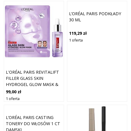
L’ORÉAL PARIS PODKŁADY
30 ML
119,29 zł
1 oferta
L'ORÉAL PARIS REVITALIFT
FILLER GLASS SKIN
HYDROGEL GLOW MASK &
1,5% H
99,00 zł
1 oferta
L’ORÉAL PARIS CASTING
TONERY DO WŁOSÓW 1 CT
DAMSKI