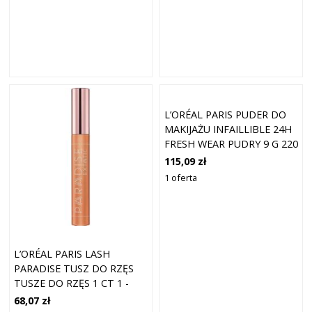
L’ORÉAL PARIS PUDER DO
MAKIJAŻU INFAILLIBLE 24H
FRESH WEAR PUDRY 9 G 220
- SAND
115,09 zł
1 oferta
L’ORÉAL PARIS LASH
PARADISE TUSZ DO RZĘS
TUSZE DO RZĘS 1 CT 1 -
BLACK
68,07 zł