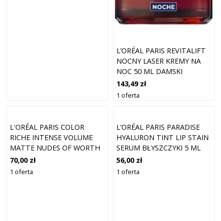
L’ORÉAL PARIS REVITALIFT
NOCNY LASER KREMY NA
NOC 50 ML DAMSKI
143,49 zł
1 oferta
L'ORÉAL PARIS COLOR
L’ORÉAL PARIS PARADISE
RICHE INTENSE VOLUME
HYALURON TINT LIP STAIN
MATTE NUDES OF WORTH
SERUM BŁYSZCZYKI 5 ML
LE NUDE UNAPOLOGETIC
420 - LE ROUGE PARIS
70,00 zł
56,00 zł
550 (1,8 G)
1 oferta
1 oferta