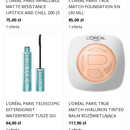
L'ORÉAL PARIS INFAILLIBLE
L'ORÉAL PARIS TRUE
MATTE RESISTANCE
MATCH FOUNDATION 9.N
LIPSTICK AND CHILL 200 (5
(30 ML)
ML)
75,00 zł
85,00 zł
1 oferta
1 oferta
L’ORÉAL PARIS TELESCOPIC
L’ORÉAL PARIS TRUE
EXTENSIONIST
MATCH HYALURON TINTED
WATERPROOF TUSZE DO
BALM ROZŚWIETLAJĄCA
RZĘS 9,9 ML NOIR
BAZA DO UJEDNOLICENIA
64,00 zł
117,90 zł
KOLORYTU SKÓRY ODCIEŃ
1 oferta
2 oferty