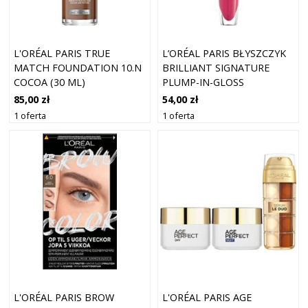
L'ORÉAL PARIS TRUE
L’ORÉAL PARIS BŁYSZCZYK
MATCH FOUNDATION 10.N
BRILLIANT SIGNATURE
COCOA (30 ML)
PLUMP-IN-GLOSS
BŁYSZCZYKI 7 ML 408 - I
85,00 zł
54,00 zł
ACCENTUATE
1 oferta
1 oferta
L'ORÉAL PARIS BROW
L'ORÉAL PARIS AGE