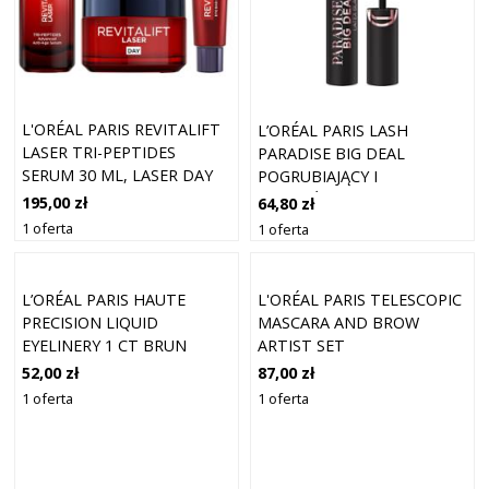
L'ORÉAL PARIS REVITALIFT
L’ORÉAL PARIS LASH
LASER TRI-PEPTIDES
PARADISE BIG DEAL
SERUM 30 ML, LASER DAY
POGRUBIAJĄCY I
CRE
WYDŁUŻAJĄCY TUSZ DO
195,00 zł
64,80 zł
RZĘS ODCIEŃ LATEX BLACK
1 oferta
1 oferta
9.9 ML
L’ORÉAL PARIS HAUTE
L'ORÉAL PARIS TELESCOPIC
PRECISION LIQUID
MASCARA AND BROW
EYELINERY 1 CT BRUN
ARTIST SET
LEATHER
52,00 zł
87,00 zł
1 oferta
1 oferta