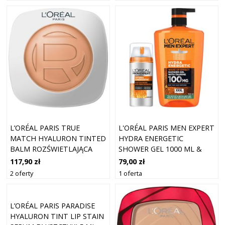
L’ORÉAL PARIS TRUE
L'ORÉAL PARIS MEN EXPERT
MATCH HYALURON TINTED
HYDRA ENERGETIC
BALM ROZŚWIETLAJĄCA
SHOWER GEL 1000 ML &
BAZA DO UJEDNOLICENIA
24H ANTI
117,90 zł
79,00 zł
KOLORYTU SKÓRY ODCIEŃ
2 oferty
1 oferta
8 G
L’ORÉAL PARIS PARADISE
HYALURON TINT LIP STAIN