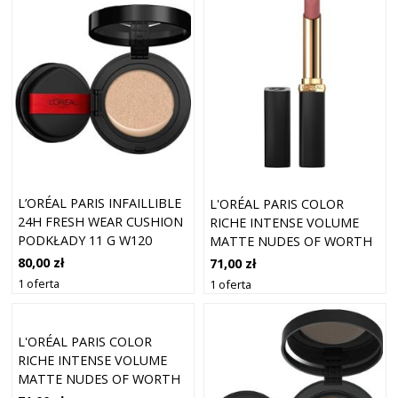
L’ORÉAL PARIS INFAILLIBLE
L'ORÉAL PARIS COLOR
24H FRESH WEAR CUSHION
RICHE INTENSE VOLUME
PODKŁADY 11 G W120
MATTE NUDES OF WORTH
WORTH IT 601 (1,8 G)
80,00 zł
71,00 zł
1 oferta
1 oferta
L'ORÉAL PARIS COLOR
RICHE INTENSE VOLUME
MATTE NUDES OF WORTH
LE NUDE DEFIANT 520 (1,8