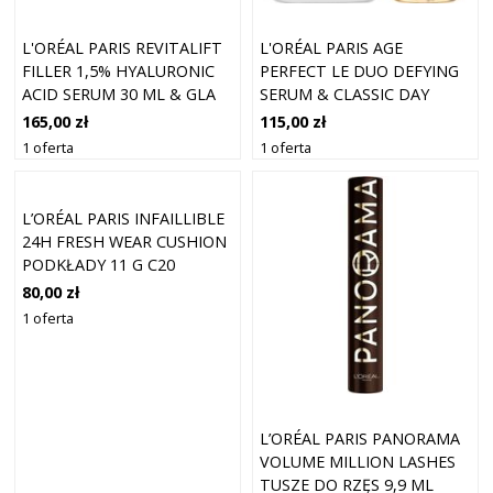
L'ORÉAL PARIS REVITALIFT
L'ORÉAL PARIS AGE
FILLER 1,5% HYALURONIC
PERFECT LE DUO DEFYING
ACID SERUM 30 ML & GLA
SERUM & CLASSIC DAY
CREAM 50
165,00 zł
115,00 zł
1 oferta
1 oferta
L’ORÉAL PARIS INFAILLIBLE
24H FRESH WEAR CUSHION
PODKŁADY 11 G C20
80,00 zł
1 oferta
L’ORÉAL PARIS PANORAMA
VOLUME MILLION LASHES
TUSZE DO RZĘS 9,9 ML