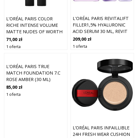
L'ORÉAL PARIS REVITALIFT
L'ORÉAL PARIS COLOR
FILLER1,5% HYALURONIC
RICHE INTENSE VOLUME
ACID SERUM 30 ML, REVIT
MATTE NUDES OF WORTH
WORTH IT INTENSE 570
209,00 zł
71,00 zł
(1,8 G)
1 oferta
1 oferta
L'ORÉAL PARIS TRUE
MATCH FOUNDATION 7.C
ROSE AMBER (30 ML)
85,00 zł
1 oferta
L’ORÉAL PARIS INFAILLIBLE
24H FRESH WEAR CUSHION