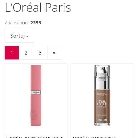
L’Oréal Paris
Znaleziono:
2359
Sortuj
1
2
3
»