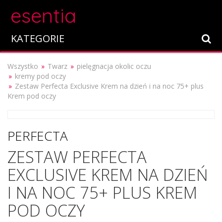
esentia
KATEGORIE
Wszystko
Twarz
pielęgnacja okolic oczu
kremy pod oczy
Zestaw Perfecta Exclusive Krem na dzień i na noc 75+ plus
Krem pod oczy
PERFECTA
ZESTAW PERFECTA
EXCLUSIVE KREM NA DZIEŃ
I NA NOC 75+ PLUS KREM
POD OCZY