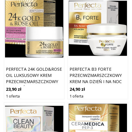
PERFECTA 24K GOLD&ROSE
PERFECTA B3 FORTE
OIL LUKSUSOWY KREM
PRZECIWZMARSZCZKOWY
PRZECIWZMARSZCZKOWY
KREM NA DZIEŃ I NA NOC
NA DZIEŃ I NA NOC 80+
50+ Z 5% NIACYNAMIDEM
23,90 zł
24,90 zł
1 oferta
1 oferta