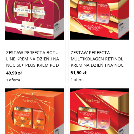
ZESTAW PERFECTA
ZESTAW PERFECTA BOTU-
MULTIKOLAGEN RETINOL
LINE KREM NA DZIEŃ I NA
KREM NA DZIEŃ I NA NOC
NOC 50+ PLUS KREM POD
70+ PLUS KREM POD OCZY
OCZY
51,90 zł
49,90 zł
1 oferta
1 oferta