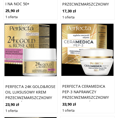
I NA NOC 50+
PRZECIWZMARSZCZKOWY
KREM NA DZIEŃ I NA NOC
25,90 zł
17,30 zł
50+
1 oferta
1 oferta
PERFECTA CERAMEDICA
PERFECTA 24K GOLD&ROSE
PEP-3 NAPRAWCZY
OIL LUKSUSOWY KREM
PRZECIWZMARSZCZKOWY
PRZECIWZMARSZCZKOWY
KREM NA DZIEŃ I NA NOC
NA DZIEŃ I NA NOC 70+
33,90 zł
23,90 zł
70+
1 oferta
1 oferta