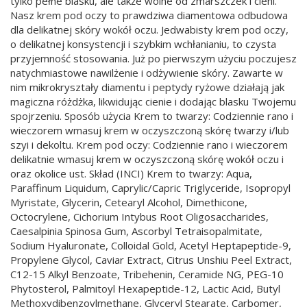
tylko pełne blasku, ale także wolne od zmarszczek i cieni.
Nasz krem pod oczy to prawdziwa diamentowa odbudowa
dla delikatnej skóry wokół oczu. Jedwabisty krem pod oczy,
o delikatnej konsystencji i szybkim wchłanianiu, to czysta
przyjemność stosowania. Już po pierwszym użyciu poczujesz
natychmiastowe nawilżenie i odżywienie skóry. Zawarte w
nim mikrokryształy diamentu i peptydy ryżowe działają jak
magiczna różdżka, likwidując cienie i dodając blasku Twojemu
spojrzeniu. Sposób użycia Krem to twarzy: Codziennie rano i
wieczorem wmasuj krem w oczyszczoną skórę twarzy i/lub
szyi i dekoltu. Krem pod oczy: Codziennie rano i wieczorem
delikatnie wmasuj krem w oczyszczoną skórę wokół oczu i
oraz okolice ust. Skład (INCI) Krem to twarzy: Aqua,
Paraffinum Liquidum, Caprylic/Capric Triglyceride, Isopropyl
Myristate, Glycerin, Cetearyl Alcohol, Dimethicone,
Octocrylene, Cichorium Intybus Root Oligosaccharides,
Caesalpinia Spinosa Gum, Ascorbyl Tetraisopalmitate,
Sodium Hyaluronate, Colloidal Gold, Acetyl Heptapeptide-9,
Propylene Glycol, Caviar Extract, Citrus Unshiu Peel Extract,
C12-15 Alkyl Benzoate, Tribehenin, Ceramide NG, PEG-10
Phytosterol, Palmitoyl Hexapeptide-12, Lactic Acid, Butyl
Methoxydibenzoylmethane, Glyceryl Stearate, Carbomer,