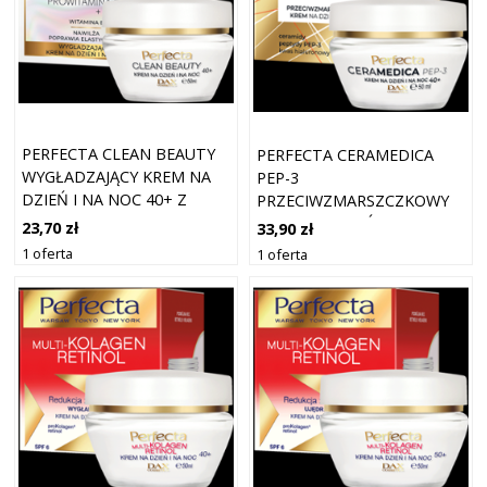
PERFECTA CLEAN BEAUTY
PERFECTA CERAMEDICA
WYGŁADZAJĄCY KREM NA
PEP-3
DZIEŃ I NA NOC 40+ Z
PRZECIWZMARSZCZKOWY
PROWITAMINĄ B5
KREM NA DZIEŃ I NA NOC
23,70 zł
33,90 zł
40+
1 oferta
1 oferta