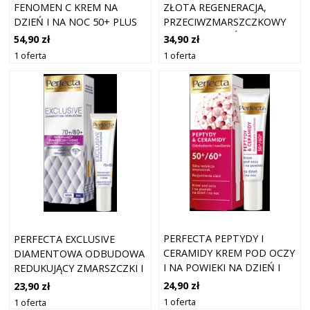
FENOMEN C KREM NA
ZŁOTA REGENERACJA,
DZIEŃ I NA NOC 50+ PLUS
PRZECIWZMARSZCZKOWY
KREM POD OCZY
KREM NA DZIEŃ I NA NOC
54,90 zł
34,90 zł
75+
1 oferta
1 oferta
PERFECTA PEPTYDY I
PERFECTA EXCLUSIVE
CERAMIDY KREM POD OCZY
DIAMENTOWA ODBUDOWA
I NA POWIEKI NA DZIEŃ I
REDUKUJĄCY ZMARSZCZKI I
NA NOC 50+/60+
CIENIE KREM POD OCZY I
24,90 zł
23,90 zł
NA POWIEKI
1 oferta
1 oferta