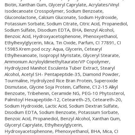
Biotin, Xanthan Gum, Glyceryl Caprylate, Acrylates/Vinyl
Isodecanoate Crosspolymer, Sodium Benzoate,
Gluconolactone, Calcium Gluconate, Sodium Hydroxide,
Potassium Sorbate, Sodium Citrate, Citric Acid, Propanediol,
Sodium Sulfate, Disodium EDTA, BHA, Benzyl Alcohol,
Benzoic Acid, Hydroxyacetophenone, Phenoxyethanol,
Ethylhexylglycerin, Mica, Tin Oxide, Parfum, CI 77891, CI
15985.Krem pod oczy: Aqua, Glycerin, Cetearyl
Ethylhexanoate, Isopropyl Myristate, Glyceryl Stearate,
Ammonium Acryloyldimethyltaurate/VP Copolymer,
Hydrolyzed Manihot Esculenta Tuber Extract, Stearyl
Alcohol, Acetyl SH- Pentapeptide-35, Diamond Powder,
Tourmaline, Hydrolyzed Rice Bran Protein, Superoxide
Dismutase, Glycine Soja Protein, Caffeine, C12-15 Alkyl
Benzoate, Tribehenin, Ceramide NG, PEG-10 Phytosterol,
Palmitoyl Hexapeptide-12, Ceteareth-25, Ceteareth-20,
Sodium Hydroxide, Lactic Acid, Sodium Dextran Sulfate,
Disodium EDTA, Sodium Benzoate, Potassium Sorbate,
Benzoic Acid, Propanediol, Benzyl Alcohol, Xanthan Gum,
Glyceryl Caprylate, Ethylhexylglycerin,
Hydroxyacetophenone, Phenoxyethanol, BHA, Mica, CI