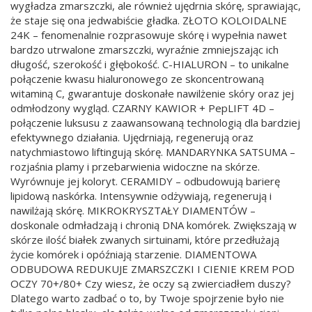
wygładza zmarszczki, ale również ujędrnia skórę, sprawiając,
że staje się ona jedwabiście gładka. ZŁOTO KOLOIDALNE
24K – fenomenalnie rozprasowuje skórę i wypełnia nawet
bardzo utrwalone zmarszczki, wyraźnie zmniejszając ich
długość, szerokość i głębokość. C-HIALURON – to unikalne
połączenie kwasu hialuronowego ze skoncentrowaną
witaminą C, gwarantuje doskonałe nawilżenie skóry oraz jej
odmłodzony wygląd. CZARNY KAWIOR + PepLIFT 4D –
połączenie luksusu z zaawansowaną technologią dla bardziej
efektywnego działania. Ujędrniają, regenerują oraz
natychmiastowo liftingują skórę. MANDARYNKA SATSUMA –
rozjaśnia plamy i przebarwienia widoczne na skórze.
Wyrównuje jej koloryt. CERAMIDY – odbudowują barierę
lipidową naskórka. Intensywnie odżywiają, regenerują i
nawilżają skórę. MIKROKRYSZTAŁY DIAMENTÓW –
doskonale odmładzają i chronią DNA komórek. Zwiększają w
skórze ilość białek zwanych sirtuinami, które przedłużają
życie komórek i opóźniają starzenie. DIAMENTOWA
ODBUDOWA REDUKUJE ZMARSZCZKI I CIENIE KREM POD
OCZY 70+/80+ Czy wiesz, że oczy są zwierciadłem duszy?
Dlatego warto zadbać o to, by Twoje spojrzenie było nie