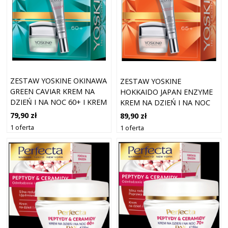
ZESTAW YOSKINE OKINAWA
ZESTAW YOSKINE
GREEN CAVIAR KREM NA
HOKKAIDO JAPAN ENZYME
DZIEŃ I NA NOC 60+ I KREM
KREM NA DZIEŃ I NA NOC
POD OCZY
65+ I KREM POD OCZY
79,90 zł
89,90 zł
1 oferta
1 oferta