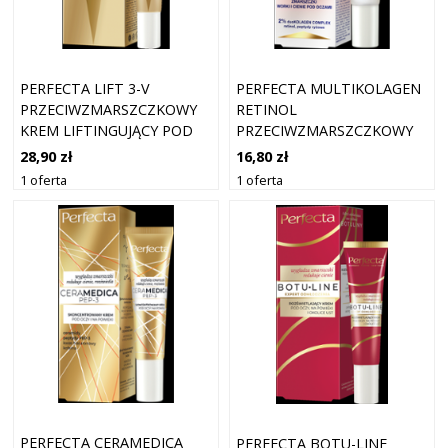
PERFECTA LIFT 3-V
PERFECTA MULTIKOLAGEN
PRZECIWZMARSZCZKOWY
RETINOL
KREM LIFTINGUJĄCY POD
PRZECIWZMARSZCZKOWY
OCZY I NA POWIEKI
KREM POD OCZY I NA
28,90 zł
16,80 zł
POWIEKI
1 oferta
1 oferta
PERFECTA CERAMEDICA
PERFECTA BOTU-LINE