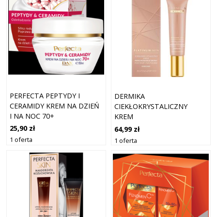
PERFECTA PEPTYDY I
DERMIKA
CERAMIDY KREM NA DZIEŃ
CIEKŁOKRYSTALICZNY
I NA NOC 70+
KREM
PRZECIWZMARSZCZKOWY
25,90 zł
64,99 zł
POD OCZY I NA POWIEKI
1 oferta
1 oferta
DZIEŃ/ NOC PLATYNA +
PEPTYDY