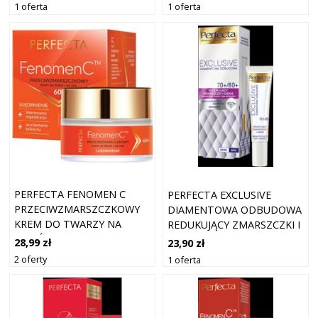
1 oferta
1 oferta
PERFECTA FENOMEN C
PERFECTA EXCLUSIVE
PRZECIWZMARSZCZKOWY
DIAMENTOWA ODBUDOWA
KREM DO TWARZY NA
REDUKUJĄCY ZMARSZCZKI I
DZIEŃ I NA NOC 60+ 50 ML
CIENIE KREM POD OCZY I
28,99 zł
23,90 zł
NA POWIEKI
2 oferty
1 oferta