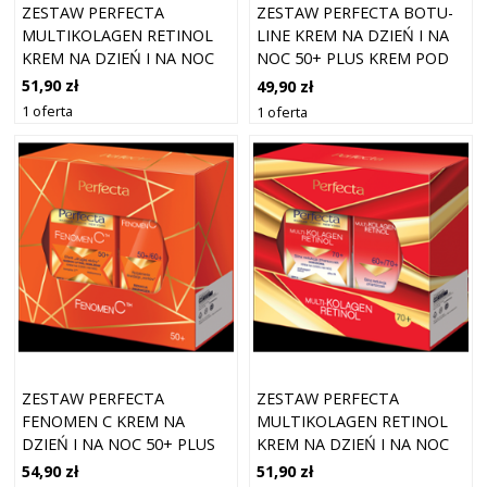
ZESTAW PERFECTA
ZESTAW PERFECTA BOTU-
MULTIKOLAGEN RETINOL
LINE KREM NA DZIEŃ I NA
KREM NA DZIEŃ I NA NOC
NOC 50+ PLUS KREM POD
60+ PLUS KREM POD OCZY
OCZY
51,90 zł
49,90 zł
1 oferta
1 oferta
ZESTAW PERFECTA
ZESTAW PERFECTA
FENOMEN C KREM NA
MULTIKOLAGEN RETINOL
DZIEŃ I NA NOC 50+ PLUS
KREM NA DZIEŃ I NA NOC
KREM POD OCZY
70+ PLUS KREM POD OCZY
54,90 zł
51,90 zł