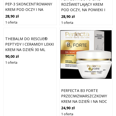
PEP-3 SKONCENTROWANY
ROZŚWIETLAJĄCY KREM
KREM POD OCZY I NA
POD OCZY, NA POWIEKI I
POWIEKI
OKOLICE UST
28,90 zł
28,90 zł
1 oferta
1 oferta
THEBALM DO RESCUE®
PEPTYDY I CERAMIDY LEKKI
KREM NA DZIEŃ 30 ML
90,00 zł
1 oferta
PERFECTA B3 FORTE
PRZECIWZMARSZCZKOWY
KREM NA DZIEŃ I NA NOC
60+ Z 5% NIACYNAMIDEM
24,90 zł
1 oferta