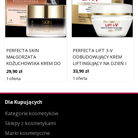
PERFECTA LIFT 3-V
PERFECTA SKIN
ODBUDOWUJĄCY KREM
MAŁGORZATA
LIFTINGUJĄCY NA DZIEŃ I
KOŻUCHOWSKA KREM DO
NA NOC 60+
TWARZY
33,90 zł
29,90 zł
PRZECIWZMARSZCZKOWY
1 oferta
1 oferta
NA DZIEŃ I NA NOC 60+
Dla Kupujących
Kategorie kosmetyków
Sklepy z kosmetykami
Marki kosmetyczne