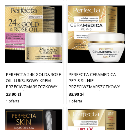
PERFECTA 24K GOLD&ROSE
PERFECTA CERAMEDICA
OIL LUKSUSOWY KREM
PEP-3 SILNIE
PRZECIWZMARSZCZKOWY
PRZECIWZMARSZCZKOWY
NA DZIEŃ I NA NOC 60+
KREM NA DZIEŃ I NA NOC
23,90 zł
33,90 zł
60+
1 oferta
1 oferta