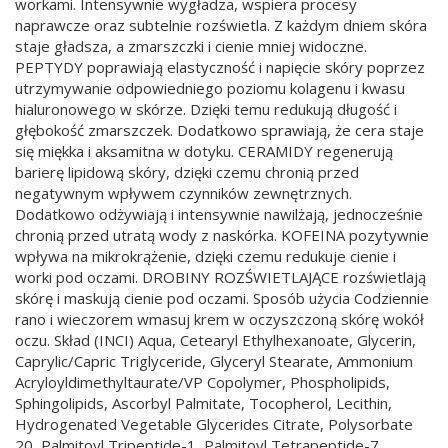
workami. Intensywnie wygładza, wspiera procesy
naprawcze oraz subtelnie rozświetla. Z każdym dniem skóra
staje gładsza, a zmarszczki i cienie mniej widoczne.
PEPTYDY poprawiają elastyczność i napięcie skóry poprzez
utrzymywanie odpowiedniego poziomu kolagenu i kwasu
hialuronowego w skórze. Dzięki temu redukują długość i
głębokość zmarszczek. Dodatkowo sprawiają, że cera staje
się miękka i aksamitna w dotyku. CERAMIDY regenerują
barierę lipidową skóry, dzięki czemu chronią przed
negatywnym wpływem czynników zewnętrznych.
Dodatkowo odżywiają i intensywnie nawilżają, jednocześnie
chronią przed utratą wody z naskórka. KOFEINA pozytywnie
wpływa na mikrokrążenie, dzięki czemu redukuje cienie i
worki pod oczami. DROBINY ROZŚWIETLAJĄCE rozświetlają
skórę i maskują cienie pod oczami. Sposób użycia Codziennie
rano i wieczorem wmasuj krem w oczyszczoną skórę wokół
oczu. Skład (INCI) Aqua, Cetearyl Ethylhexanoate, Glycerin,
Caprylic/Capric Triglyceride, Glyceryl Stearate, Ammonium
Acryloyldimethyltaurate/VP Copolymer, Phospholipids,
Sphingolipids, Ascorbyl Palmitate, Tocopherol, Lecithin,
Hydrogenated Vegetable Glycerides Citrate, Polysorbate
20, Palmitoyl Tripeptide-1, Palmitoyl Tetrapeptide-7,