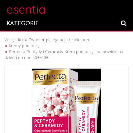
esentia
KATEGORIE
Wszystko
Twarz
pielęgnacja okolic oczu
kremy pod oczy
Perfecta Peptydy i Ceramidy Krem pod oczy i na powieki na
dzień i na noc 50+/60+