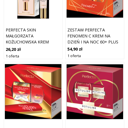
ZESTAW PERFECTA
PERFECTA SKIN
FENOMEN C KREM NA
MAŁGORZATA
DZIEŃ I NA NOC 60+ PLUS
KOŻUCHOWSKA KREM
KREM POD OCZY
LIFTINGUJĄCO-
54,90 zł
26,20 zł
ROZŚWIETLAJĄCY POD
1 oferta
1 oferta
OCZY I NA POWIEKI 50+/60+