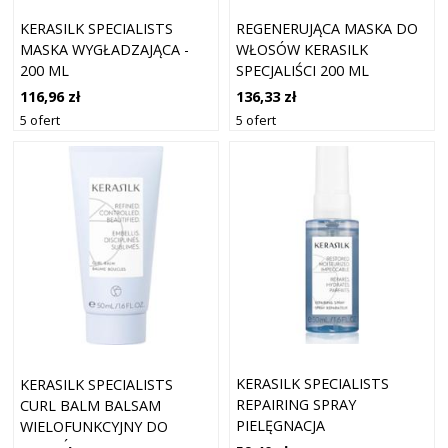
KERASILK SPECIALISTS
REGENERUJĄCA MASKA DO
MASKA WYGŁADZAJĄCA -
WŁOSÓW KERASILK
200 ML
SPECJALIŚCI 200 ML
116,96 zł
136,33 zł
5 ofert
5 ofert
KERASILK SPECIALISTS
KERASILK SPECIALISTS
REPAIRING SPRAY
CURL BALM BALSAM
PIELĘGNACJA
WIELOFUNKCYJNY DO
REGENERUJĄCA DO
WŁOSÓW KRĘCONYCH 50