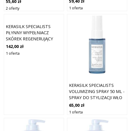
59,40 zł
55,60 zł
WŁOSÓW 50 ML
ML
1 oferta
2 oferty
KERASILK SPECIALISTS
PŁYNNY WYPEŁNIACZ
SKÓREK REGENERUJĄCY
SPRAY DO WSZYSTKICH
142,00 zł
RODZAJÓW WŁOSÓW 50 ML
1 oferta
KERASILK SPECIALISTS
VOLUMIZING SPRAY 50 ML -
SPRAY DO STYLIZACJI WŁO
65,00 zł
1 oferta