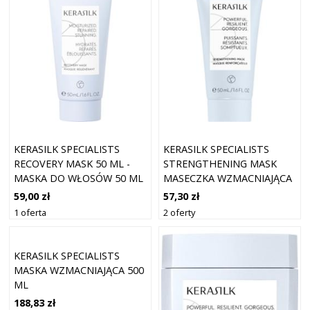
KERASILK SPECIALISTS
KERASILK SPECIALISTS
RECOVERY MASK 50 ML -
STRENGTHENING MASK
MASKA DO WŁOSÓW 50 ML
MASECZKA WZMACNIAJĄCA
O DZIAŁANIU
59,00 zł
57,30 zł
NAWILŻAJĄCYM 50 ML
1 oferta
2 oferty
KERASILK SPECIALISTS
MASKA WZMACNIAJĄCA 500
ML
188,83 zł