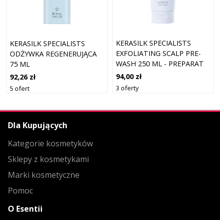
KERASILK SPECIALISTS
KERASILK SPECIALISTS
EXFOLIATING SCALP PRE-
ODŻYWKA REGENERUJĄCA
WASH 250 ML - PREPARAT
75 ML
DO M
94,00 zł
92,26 zł
3 oferty
5 ofert
Dla Kupujących
Kategorie kosmetyków
Sklepy z kosmetykami
Marki kosmetyczne
Pomoc
O Esentii