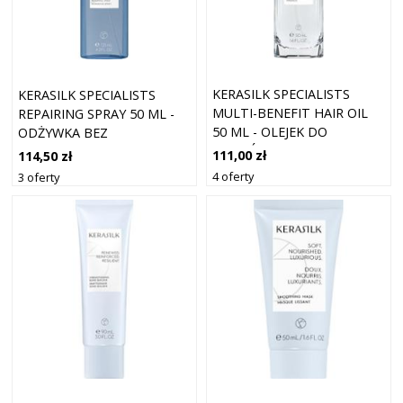
KERASILK SPECIALISTS
KERASILK SPECIALISTS
MULTI-BENEFIT HAIR OIL
REPAIRING SPRAY 50 ML -
50 ML - OLEJEK DO
ODŻYWKA BEZ
WŁOSÓW 5
SPŁUKIWANIA 1
111,00 zł
114,50 zł
4 oferty
3 oferty