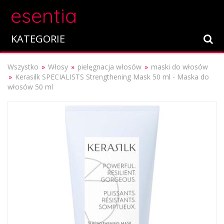
esentia
KATEGORIE
Wszystko
Włosy
pielęgnacja włosów
maski do włosów
Kerasilk SPECIALISTS Strengthening Mask 50 ml - Maska do
włosów 50 ml