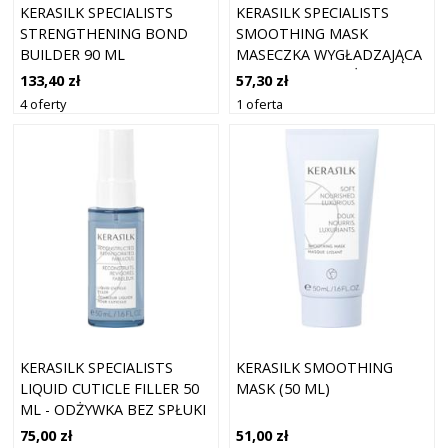
KERASILK SPECIALISTS
KERASILK SPECIALISTS
STRENGTHENING BOND
SMOOTHING MASK
BUILDER 90 ML
MASECZKA WYGŁADZAJĄCA
O DZIAŁANIU ODŻYWCZYM
133,40 zł
57,30 zł
50 ML
4 oferty
1 oferta
KERASILK SPECIALISTS
KERASILK SMOOTHING
LIQUID CUTICLE FILLER 50
MASK (50 ML)
ML - ODŻYWKA BEZ SPŁUKI
75,00 zł
51,00 zł