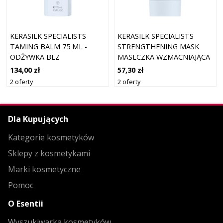
KERASILK SPECIALISTS
KERASILK SPECIALISTS
TAMING BALM 75 ML -
STRENGTHENING MASK
ODŻYWKA BEZ
MASECZKA WZMACNIAJĄCA
SPŁUKIWANIA 75 ML
O DZIAŁANIU
134,00 zł
57,30 zł
NAWILŻAJĄCYM 50 ML
2 oferty
2 oferty
Dla Kupujących
Kategorie kosmetyków
Sklepy z kosmetykami
Marki kosmetyczne
Pomoc
O Esentii
Wyszukiwarka kosmetyków