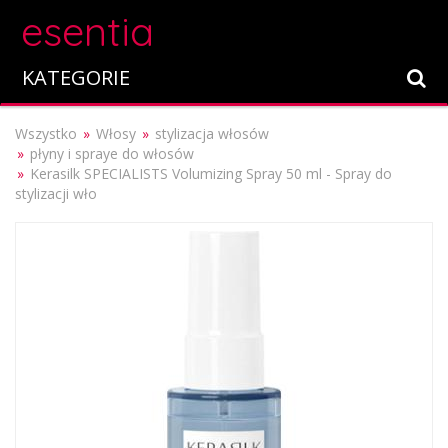
esentia
KATEGORIE
Wszystko
Włosy
stylizacja włosów
płyny i spraye do włosów
Kerasilk SPECIALISTS Volumizing Spray 50 ml - Spray do
stylizacji wło