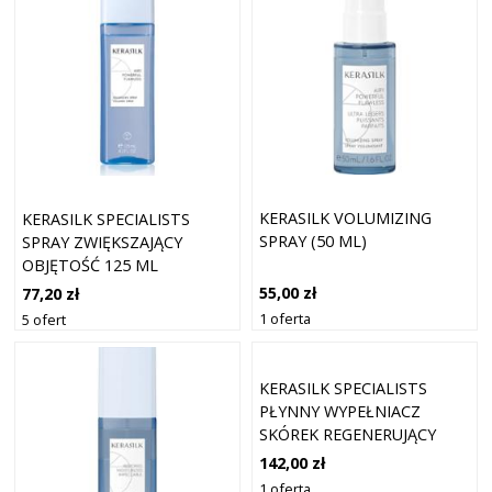
KERASILK VOLUMIZING
KERASILK SPECIALISTS
SPRAY (50 ML)
SPRAY ZWIĘKSZAJĄCY
OBJĘTOŚĆ 125 ML
55,00 zł
77,20 zł
1 oferta
5 ofert
KERASILK SPECIALISTS
PŁYNNY WYPEŁNIACZ
SKÓREK REGENERUJĄCY
SPRAY DO WSZYSTKICH
142,00 zł
RODZAJÓW WŁOSÓW 50 ML
1 oferta