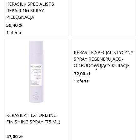
KERASILK SPECIALISTS
REPAIRING SPRAY
PIELĘGNACJA
REGENERUJĄCA DO
59,40 zł
WŁOSÓW 50 ML
1 oferta
KERASILK SPECJALISTYCZNY
SPRAY REGENERUJĄCO-
ODBUDOWUJĄCY KURACJĘ
DO WŁOSÓW 50 ML
72,00 zł
1 oferta
KERASILK TEXTURIZING
FINISHING SPRAY (75 ML)
47,00 zł