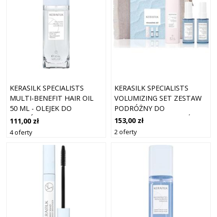
KERASILK SPECIALISTS
KERASILK SPECIALISTS
VOLUMIZING SET ZESTAW
MULTI-BENEFIT HAIR OIL
PODRÓŻNY DO
50 ML - OLEJEK DO
ZWIĘKSZENIA OBJĘTOŚCI
WŁOSÓW 5
153,00 zł
111,00 zł
WŁOSÓW
2 oferty
4 oferty