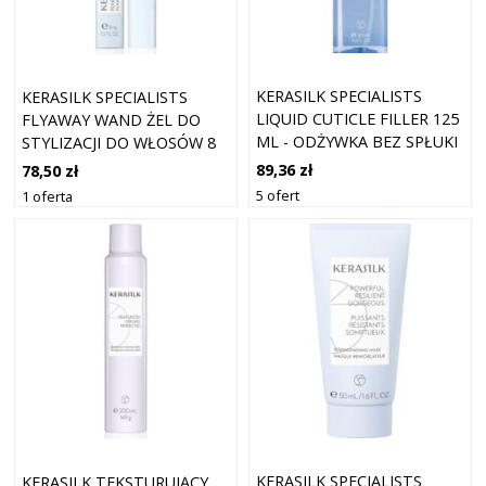
KERASILK SPECIALISTS
KERASILK SPECIALISTS
LIQUID CUTICLE FILLER 125
FLYAWAY WAND ŻEL DO
ML - ODŻYWKA BEZ SPŁUKI
STYLIZACJI DO WŁOSÓW 8
ML
89,36 zł
78,50 zł
5 ofert
1 oferta
KERASILK SPECIALISTS
KERASILK TEKSTURUJĄCY