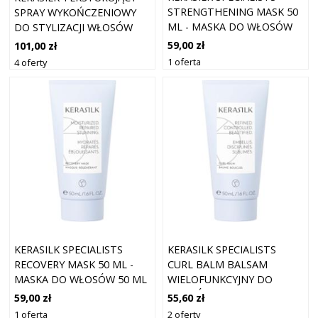
STRENGTHENING MASK 50
SPRAY WYKOŃCZENIOWY
ML - MASKA DO WŁOSÓW
DO STYLIZACJI WŁOSÓW
50 ML
200 ML
59,00 zł
101,00 zł
1 oferta
4 oferty
KERASILK SPECIALISTS
KERASILK SPECIALISTS
RECOVERY MASK 50 ML -
CURL BALM BALSAM
MASKA DO WŁOSÓW 50 ML
WIELOFUNKCYJNY DO
WŁOSÓW KRĘCONYCH 50
59,00 zł
55,60 zł
ML
1 oferta
2 oferty