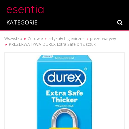
esentia
KATEGORIE
Wszystko
Zdrowie
artykuły higieniczne
prezerwatywy
PREZERWATYWA DUREX Extra Safe x 12 sztuk