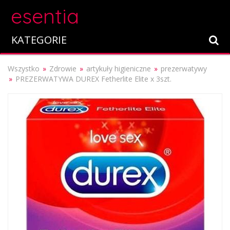
esentia
KATEGORIE
Wszystko
Zdrowie
artykuły higieniczne
prezerwatywy
PREZERWATYWA DUREX Fetherlite Elite x 3szt.