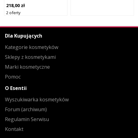
ML
218,00 zł
2 oferty
Dla Kupujących
Kategorie kosmetyków
Sklepy z kosmetykami
Marki kosmetyczne
Pomoc
O Esentii
Wyszukiwarka kosmetyków
Forum (archiwum)
Regulamin Serwisu
Kontakt