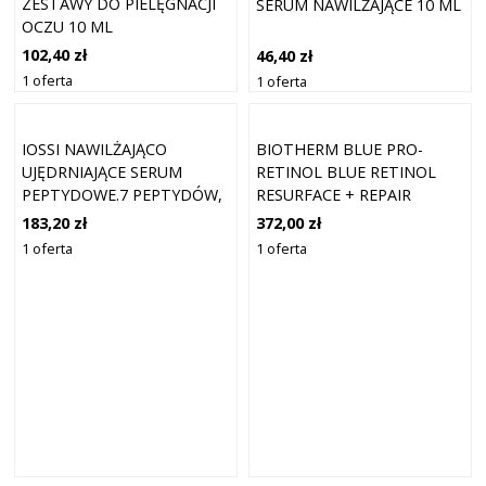
ZESTAWY DO PIELĘGNACJI
SERUM NAWILŻAJĄCE 10 ML
OCZU 10 ML
102,40 zł
46,40 zł
1 oferta
1 oferta
IOSSI NAWILŻAJĄCO
BIOTHERM BLUE PRO-
UJĘDRNIAJĄCE SERUM
RETINOL BLUE RETINOL
PEPTYDOWE.7 PEPTYDÓW,
RESURFACE + REPAIR
3 X KWAS HIALURONOWY
NIGHT SERUM SERUM
183,20 zł
372,00 zł
KREMY
PRZECIWZMARSZCZKOWE
1 oferta
1 oferta
PRZECIWZMARSZCZKOWE
30 ML DAMSKI
30 ML