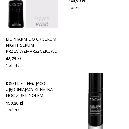
240,99 zł
30 ML
1 oferta
LIQPHARM LIQ CR SERUM
NIGHT SERUM
PRZECIWZMARSZCZKOWE
30 ML
68,79 zł
1 oferta
IOSSI LIFTINGUJĄCO-
UJĘDRNIAJĄCY KREM NA
NOC Z RETINOLEM I
PEPTYDAMI KREMY
199,20 zł
PRZECIWZMARSZCZKOWE
1 oferta
50 ML