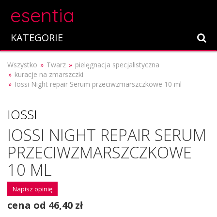
esentia
KATEGORIE
Wszystko
Twarz
pielęgnacja specjalistyczna
kuracje na zmarszczki
Iossi Night repair Serum przeciwzmarszczkowe 10 ml
IOSSI
IOSSI NIGHT REPAIR SERUM
PRZECIWZMARSZCZKOWE
10 ML
Napisz opinię
cena od 46,40 zł