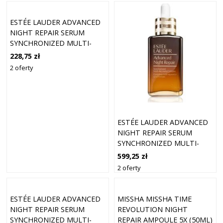
ESTÉE LAUDER ADVANCED
NIGHT REPAIR SERUM
SYNCHRONIZED MULTI-
RECOVERY COMPLEX
228,75 zł
SERUM
2 oferty
PRZECIWZMARSZCZKOWE
50 ML
ESTÉE LAUDER ADVANCED
NIGHT REPAIR SERUM
SYNCHRONIZED MULTI-
RECOVERY COMPLEX
599,25 zł
SERUM
2 oferty
PRZECIWZMARSZCZKOWE
75 ML
ESTÉE LAUDER ADVANCED
MISSHA MISSHA TIME
NIGHT REPAIR SERUM
REVOLUTION NIGHT
SYNCHRONIZED MULTI-
REPAIR AMPOULE 5X (50ML)