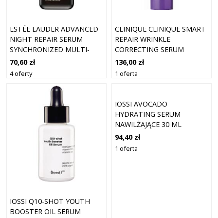
ESTÉE LAUDER ADVANCED
CLINIQUE CLINIQUE SMART
NIGHT REPAIR SERUM
REPAIR WRINKLE
SYNCHRONIZED MULTI-
CORRECTING SERUM
RECOVERY COMPLEX
KREMY
70,60 zł
136,00 zł
SERUM
PRZECIWZMARSZCZKOWE
4 oferty
1 oferta
PRZECIWZMARSZCZKOWE 7
10 ML
ML
IOSSI AVOCADO
HYDRATING SERUM
NAWILŻAJĄCE 30 ML
94,40 zł
1 oferta
IOSSI Q10-SHOT YOUTH
BOOSTER OIL SERUM