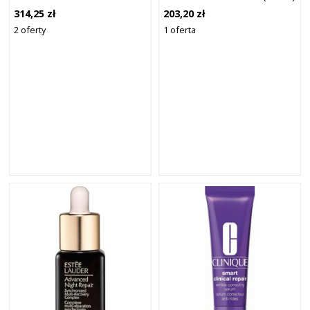
RECOVERY COMPLEX
SERUM
314,25 zł
203,20 zł
SERUM
PRZECIWZMARSZCZKOWE
2 oferty
1 oferta
PRZECIWZMARSZCZKOWE
50 ML
30 ML