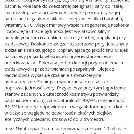
pachnie. Polecane do wieczornej pielęgnacji cery dojrzałej,
zwiotczałej, także problematycznej. Siłą receptury są jej
naturalne i organiczne składniki: olej z wiesiołka i baobabu,
witaminy E i C. Olejek mirrowy wspiera regenerację naskórka
i zapobiega utracie jędrności. Jest wyjątkowo silnym
antyoksydantem i ratunkiem dla cery suchej, popękanej czy
trądzikowej. Doskonale zwęża rozszerzone pory. Jest znany
z działania relaksującego, poprawiającego jakość snu. Olejek
paczulowy posiada właściwości przeciwstarzeniowe i
przeciwzapalne. Polecany jest do kuracji przy problemach
trądzikowych i przebarwieniach pozapalnych. Olejek z
kadzidłowca wykazuje działanie antybakteryjne i
antyseptyczne. Zmniejsza widoczność zmarszczek i
poprawia jędrność skóry. Przyspiesza przy tym łagodzenie
stanów zapalnych. Skuteczność kosmetyku potwierdziły
badania dermatologiczne.Naturalność 99,9%, organiczność
52,5%Kosmetyk odpowiedni dla weganInformacja dla kobiet
w ciąży: ze względu na zawartość niektórych olejków
eterycznych polecamy stosować od 2 trymestru.
Iossi Night repair Serum przeciwzmarszczkowe 10 ml marki