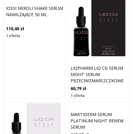
IOSSI NEROLI SHAKE SERUM
NAWILŻAJĄCE 50 ML
110,40 zł
1 oferta
LIQPHARM LIQ CG SERUM
NIGHT SERUM
PRZECIWZMARSZCZKOWE
30 ML
60,79 zł
1 oferta
MARTIDERM SERUM
PLATINUM NIGHT RENEW
SERUM
PRZECIWZMARSZCZKOWE