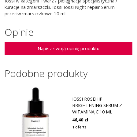
Iossi w kategorii Twarz / pielęgnacja specjalistyczna /
kuracje na zmarszczki. Iossi Iossi Night repair Serum
przeciwzmarszczkowe 10 ml .
Opinie
Napisz swoją opinię produktu
Podobne produkty
IOSSI ROSEHIP
BRIGHTENING SERUM Z
WITAMINĄ C 10 ML
46,40 zł
1 oferta