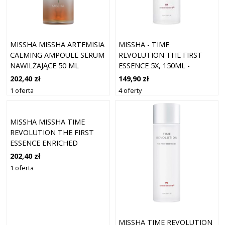
MISSHA MISSHA ARTEMISIA
MISSHA - TIME
CALMING AMPOULE SERUM
REVOLUTION THE FIRST
NAWILŻAJĄCE 50 ML
ESSENCE 5X, 150ML -
UJĘDRNIAJĄCO-
202,40 zł
149,90 zł
ROZJAŚNIAJĄCA ESENCJA DO
1 oferta
4 oferty
TWARZY
MISSHA MISSHA TIME
REVOLUTION THE FIRST
ESSENCE ENRICHED
(150ML) SERUM
202,40 zł
NAWILŻAJĄCE 150 ML
1 oferta
MISSHA TIME REVOLUTION