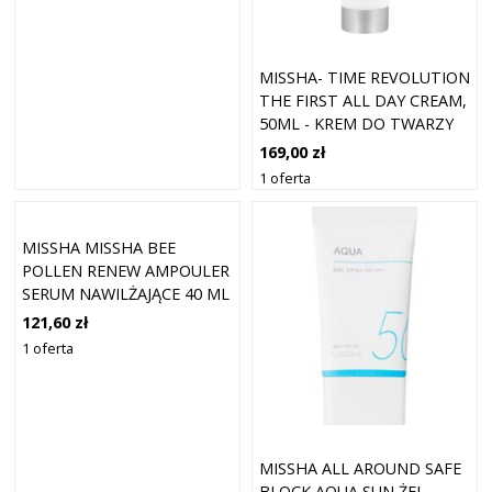
MISSHA- TIME REVOLUTION
THE FIRST ALL DAY CREAM,
50ML - KREM DO TWARZY
OO DZIAŁANIU
169,00 zł
UJĘDNIAJĄCYM
1 oferta
MISSHA MISSHA BEE
POLLEN RENEW AMPOULER
SERUM NAWILŻAJĄCE 40 ML
121,60 zł
1 oferta
MISSHA ALL AROUND SAFE
BLOCK AQUA SUN ŻEL-