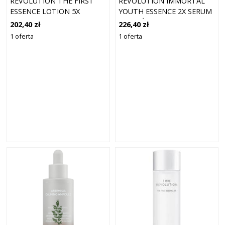
REVOLUTION THE FIRST
REVOLUTION IMMORTAL
ESSENCE LOTION 5X
YOUTH ESSENCE 2X SERUM
(130ML) KREMY DO
NAWILŻAJĄCE 50 ML
202,40 zł
226,40 zł
TWARZY 130 ML
1 oferta
1 oferta