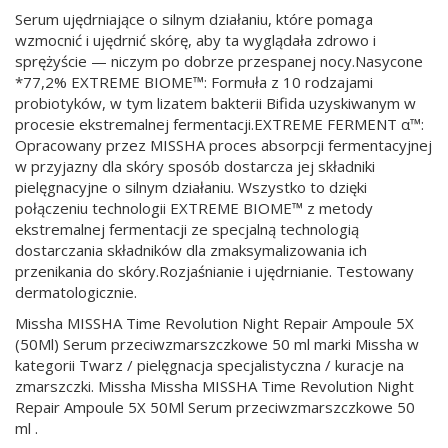
Serum ujędrniające o silnym działaniu, które pomaga
wzmocnić i ujędrnić skórę, aby ta wyglądała zdrowo i
sprężyście — niczym po dobrze przespanej nocy.Nasycone
*77,2% EXTREME BIOME™: Formuła z 10 rodzajami
probiotyków, w tym lizatem bakterii Bifida uzyskiwanym w
procesie ekstremalnej fermentacji.EXTREME FERMENT α™:
Opracowany przez MISSHA proces absorpcji fermentacyjnej
w przyjazny dla skóry sposób dostarcza jej składniki
pielęgnacyjne o silnym działaniu. Wszystko to dzięki
połączeniu technologii EXTREME BIOME™ z metody
ekstremalnej fermentacji ze specjalną technologią
dostarczania składników dla zmaksymalizowania ich
przenikania do skóry.Rozjaśnianie i ujędrnianie. Testowany
dermatologicznie.
Missha MISSHA Time Revolution Night Repair Ampoule 5X
(50Ml) Serum przeciwzmarszczkowe 50 ml marki Missha w
kategorii Twarz / pielęgnacja specjalistyczna / kuracje na
zmarszczki. Missha Missha MISSHA Time Revolution Night
Repair Ampoule 5X 50Ml Serum przeciwzmarszczkowe 50
ml .