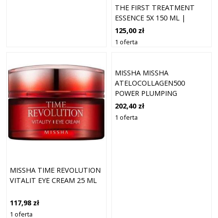
THE FIRST TREATMENT
ESSENCE 5X 150 ML |
REWITALIZUJĄCA ESENCJA
125,00 zł
DO TWARZY
1 oferta
MISSHA MISSHA
ATELOCOLLAGEN500
POWER PLUMPING
AMPOULE AMPUŁKI 50 ML
202,40 zł
1 oferta
MISSHA TIME REVOLUTION
VITALIT EYE CREAM 25 ML
117,98 zł
1 oferta