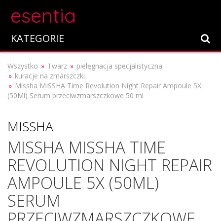
esentia
KATEGORIE
Wszystko
Twarz
pielęgnacja specjalistyczna
kuracje na zmarszczki
Missha MISSHA Time Revolution Night Repair Ampoule 5X
(50Ml) Serum przeciwzmarszczkowe 50 ml
MISSHA
MISSHA MISSHA TIME
REVOLUTION NIGHT REPAIR
AMPOULE 5X (50ML)
SERUM
PRZECIWZMARSZCZKOWE