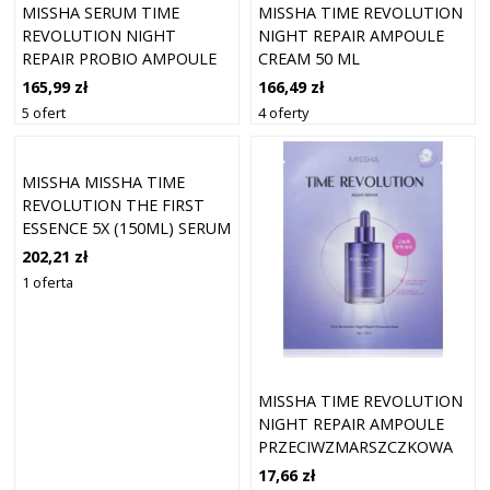
MISSHA SERUM TIME
MISSHA TIME REVOLUTION
REVOLUTION NIGHT
NIGHT REPAIR AMPOULE
REPAIR PROBIO AMPOULE
CREAM 50 ML
50ML
165,99 zł
166,49 zł
5 ofert
4 oferty
MISSHA MISSHA TIME
REVOLUTION THE FIRST
ESSENCE 5X (150ML) SERUM
PRZECIWZMARSZCZKOWE
202,21 zł
150 ML
1 oferta
MISSHA TIME REVOLUTION
NIGHT REPAIR AMPOULE
PRZECIWZMARSZCZKOWA
MASKA W PŁACHCIE 30 G
17,66 zł